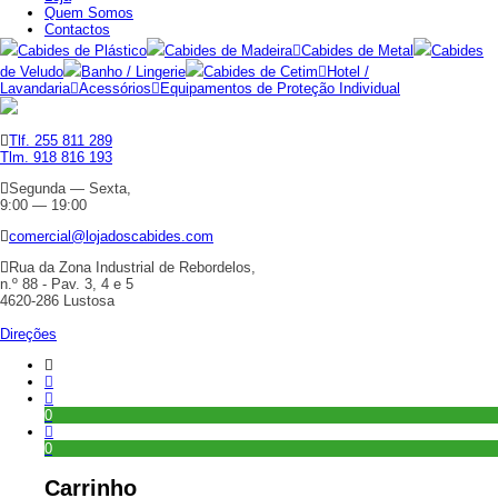
Quem Somos
Contactos
Cabides de Plástico
Cabides de Madeira
Cabides de Metal
Cabides
de Veludo
Banho / Lingerie
Cabides de Cetim
Hotel /
Lavandaria
Acessórios
Equipamentos de Proteção Individual
Tlf. 255 811 289
Tlm. 918 816 193
Segunda — Sexta,
9:00 — 19:00
comercial@lojadoscabides.com
Rua da Zona Industrial de Rebordelos,
n.º 88 - Pav. 3, 4 e 5
4620-286 Lustosa
Direções
0
0
Carrinho