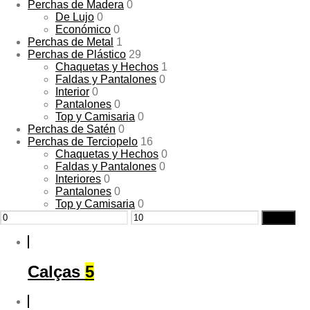
Perchas de Madera
0
De Lujo
0
Económico
0
Perchas de Metal
1
Perchas de Plástico
29
Chaquetas y Hechos
1
Faldas y Pantalones
0
Interior
0
Pantalones
0
Top y Camisaria
0
Perchas de Satén
0
Perchas de Terciopelo
16
Chaquetas y Hechos
0
Faldas y Pantalones
0
Interiores
0
Pantalones
0
Top y Camisaria
0
Preço
Preço
Filtrar
mínimo
máximo
Calças
5