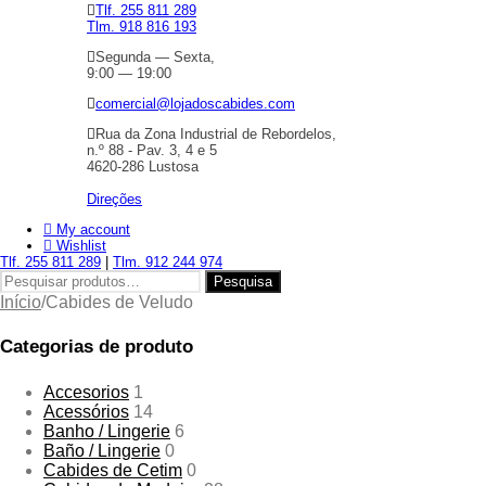
Tlf. 255 811 289
Tlm. 918 816 193
Segunda — Sexta,
9:00 — 19:00
comercial@lojadoscabides.com
Rua da Zona Industrial de Rebordelos,
n.º 88 - Pav. 3, 4 e 5
4620-286 Lustosa
Direções
My account
Wishlist
Tlf. 255 811 289
|
Tlm. 912 244 974
Pesquisar
Pesquisa
por:
Início
/
Cabides de Veludo
Categorias de produto
Accesorios
1
Acessórios
14
Banho / Lingerie
6
Baño / Lingerie
0
Cabides de Cetim
0