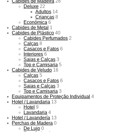
Cabides de Madeira
28
Deluxe
22
Adultos
14
Crianças
8
Económica
6
Cabides de Metal
1
Cabides de Plástico
40
Cabides Perfumados
2
Calças
8
Casacos e Fatos
6
Interiores
6
Saias e Calças
3
Top e Camisaria
5
Cabides de Veludo
16
Calças
5
Casacos e Fatos
6
Saias e Calças
3
Top e Camisaria
3
Equipamentos de Proteção Individual
4
Hotel / Lavandaria
13
Hotel
9
Lavandaria
4
Hotel / Lavandería
13
Perchas de Madera
0
De Lujo
0