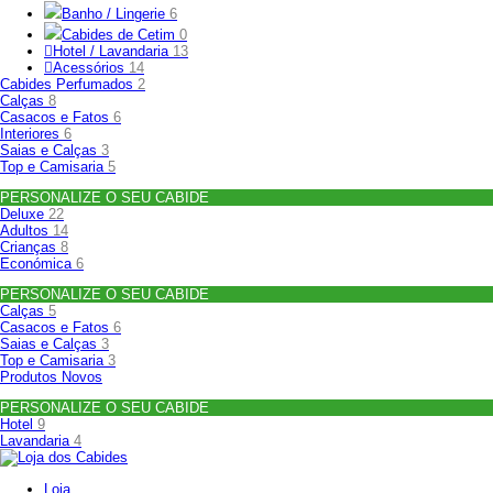
Banho / Lingerie
6
Cabides de Cetim
0
Hotel / Lavandaria
13
Acessórios
14
Cabides Perfumados
2
Calças
8
Casacos e Fatos
6
Interiores
6
Saias e Calças
3
Top e Camisaria
5
PERSONALIZE O SEU CABIDE
Deluxe
22
Adultos
14
Crianças
8
Económica
6
PERSONALIZE O SEU CABIDE
Calças
5
Casacos e Fatos
6
Saias e Calças
3
Top e Camisaria
3
Produtos Novos
PERSONALIZE O SEU CABIDE
Hotel
9
Lavandaria
4
Loja