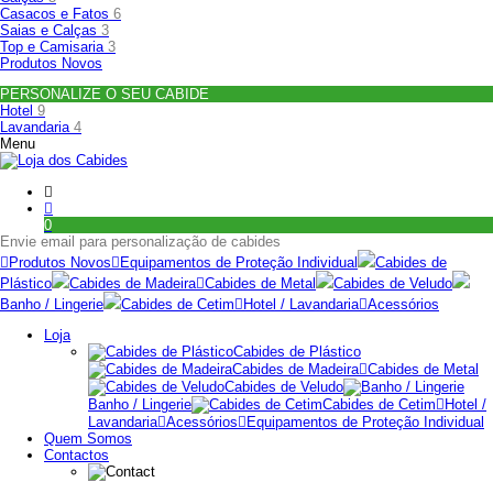
Casacos e Fatos
6
Saias e Calças
3
Top e Camisaria
3
Produtos Novos
PERSONALIZE O SEU CABIDE
Hotel
9
Lavandaria
4
Menu
0
Envie email para personalização de cabides
Produtos Novos
Equipamentos de Proteção Individual
Cabides de
Plástico
Cabides de Madeira
Cabides de Metal
Cabides de Veludo
Banho / Lingerie
Cabides de Cetim
Hotel / Lavandaria
Acessórios
Loja
Cabides de Plástico
Cabides de Madeira
Cabides de Metal
Cabides de Veludo
Banho / Lingerie
Cabides de Cetim
Hotel /
Lavandaria
Acessórios
Equipamentos de Proteção Individual
Quem Somos
Contactos