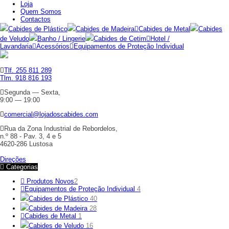
Loja
Quem Somos
Contactos
Cabides de Plástico
Cabides de Madeira
Cabides de Metal
Cabides
de Veludo
Banho / Lingerie
Cabides de Cetim
Hotel /
Lavandaria
Acessórios
Equipamentos de Proteção Individual
Tlf. 255 811 289
Tlm. 918 816 193
Segunda — Sexta,
9:00 — 19:00
comercial@lojadoscabides.com
Rua da Zona Industrial de Rebordelos,
n.º 88 - Pav. 3, 4 e 5
4620-286 Lustosa
Direções
Categorias
Produtos Novos
2
Equipamentos de Proteção Individual
4
Cabides de Plástico
40
Cabides de Madeira
28
Cabides de Metal
1
Cabides de Veludo
16