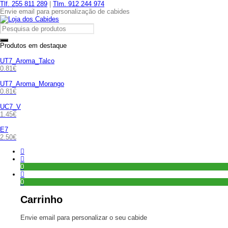
Tlf. 255 811 289
|
Tlm. 912 244 974
Envie email para personalização de cabides
Produtos em destaque
UT7_Aroma_Talco
0.81
€
UT7_Aroma_Morango
0.81
€
UC7_V
1.45
€
E7
2.50
€
0
0
Carrinho
Envie email para personalizar o seu cabide