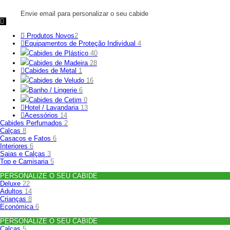
Envie email para personalizar o seu cabide
Produtos Novos
2
Equipamentos de Proteção Individual
4
Cabides de Plástico
40
Cabides de Madeira
28
Cabides de Metal
1
Cabides de Veludo
16
Banho / Lingerie
6
Cabides de Cetim
0
Hotel / Lavandaria
13
Acessórios
14
Cabides Perfumados
2
Calças
8
Casacos e Fatos
6
Interiores
6
Saias e Calças
3
Top e Camisaria
5
PERSONALIZE O SEU CABIDE
Deluxe
22
Adultos
14
Crianças
8
Económica
6
PERSONALIZE O SEU CABIDE
Calças
5