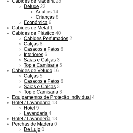
Cabides de Madeira
28
Deluxe
22
Adultos
14
Crianças
8
Económica
6
Cabides de Metal
1
Cabides de Plástico
40
Cabides Perfumados
2
Calças
8
Casacos e Fatos
6
Interiores
6
Saias e Calças
3
Top e Camisaria
5
Cabides de Veludo
16
Calças
5
Casacos e Fatos
6
Saias e Calças
3
Top e Camisaria
3
Equipamentos de Proteção Individual
4
Hotel / Lavandaria
13
Hotel
9
Lavandaria
4
Hotel / Lavandería
13
Perchas de Madera
0
De Lujo
0