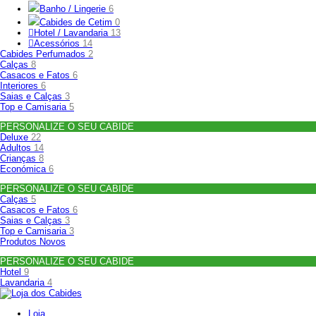
Banho / Lingerie
6
Cabides de Cetim
0
Hotel / Lavandaria
13
Acessórios
14
Cabides Perfumados
2
Calças
8
Casacos e Fatos
6
Interiores
6
Saias e Calças
3
Top e Camisaria
5
PERSONALIZE O SEU CABIDE
Deluxe
22
Adultos
14
Crianças
8
Económica
6
PERSONALIZE O SEU CABIDE
Calças
5
Casacos e Fatos
6
Saias e Calças
3
Top e Camisaria
3
Produtos Novos
PERSONALIZE O SEU CABIDE
Hotel
9
Lavandaria
4
Loja