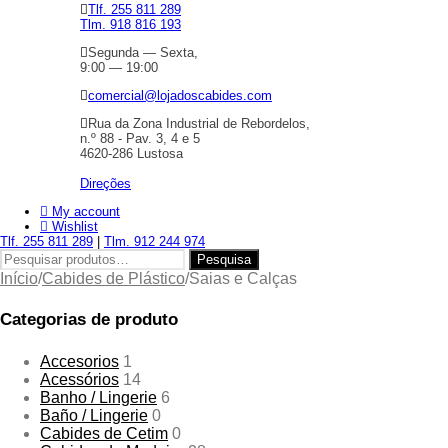
Tlf. 255 811 289
Tlm. 918 816 193
Segunda — Sexta,
9:00 — 19:00
comercial@lojadoscabides.com
Rua da Zona Industrial de Rebordelos,
n.º 88 - Pav. 3, 4 e 5
4620-286 Lustosa
Direções
My account
Wishlist
Tlf. 255 811 289
|
Tlm. 912 244 974
Pesquisar
Pesquisa
por:
Início
/
Cabides de Plástico
/
Saias e Calças
Categorias de produto
Accesorios
1
Acessórios
14
Banho / Lingerie
6
Baño / Lingerie
0
Cabides de Cetim
0