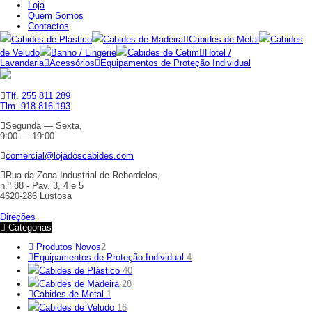
Loja
Quem Somos
Contactos
Cabides de Plástico
Cabides de Madeira
Cabides de Metal
Cabides
de Veludo
Banho / Lingerie
Cabides de Cetim
Hotel /
Lavandaria
Acessórios
Equipamentos de Proteção Individual
Tlf. 255 811 289
Tlm. 918 816 193
Segunda — Sexta,
9:00 — 19:00
comercial@lojadoscabides.com
Rua da Zona Industrial de Rebordelos,
n.º 88 - Pav. 3, 4 e 5
4620-286 Lustosa
Direções
Categorias
Produtos Novos
2
Equipamentos de Proteção Individual
4
Cabides de Plástico
40
Cabides de Madeira
28
Cabides de Metal
1
Cabides de Veludo
16