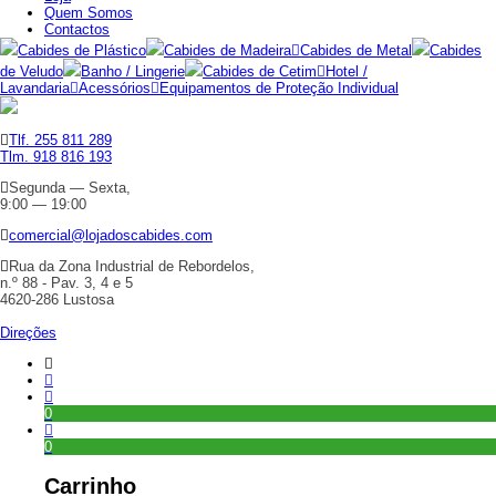
Quem Somos
Contactos
Cabides de Plástico
Cabides de Madeira
Cabides de Metal
Cabides
de Veludo
Banho / Lingerie
Cabides de Cetim
Hotel /
Lavandaria
Acessórios
Equipamentos de Proteção Individual
Tlf. 255 811 289
Tlm. 918 816 193
Segunda — Sexta,
9:00 — 19:00
comercial@lojadoscabides.com
Rua da Zona Industrial de Rebordelos,
n.º 88 - Pav. 3, 4 e 5
4620-286 Lustosa
Direções
0
0
Carrinho