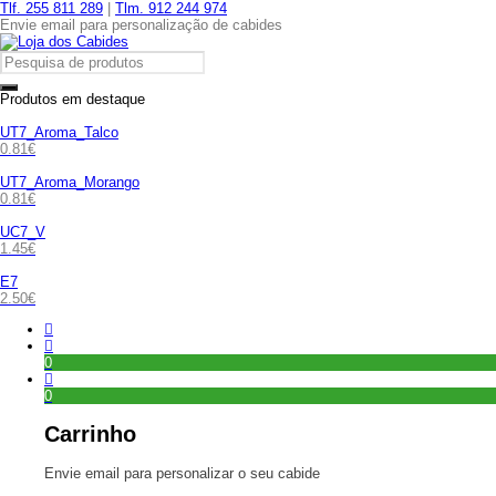
Tlf. 255 811 289
|
Tlm. 912 244 974
Envie email para personalização de cabides
Produtos em destaque
UT7_Aroma_Talco
0.81
€
UT7_Aroma_Morango
0.81
€
UC7_V
1.45
€
E7
2.50
€
0
0
Carrinho
Envie email para personalizar o seu cabide