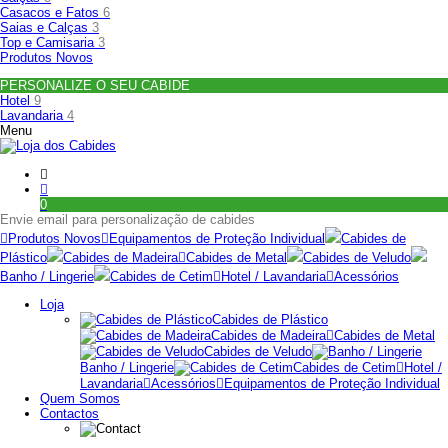
Casacos e Fatos
6
Saias e Calças
3
Top e Camisaria
3
Produtos Novos
PERSONALIZE O SEU CABIDE
Hotel
9
Lavandaria
4
Menu
0
Envie email para personalização de cabides
Produtos Novos
Equipamentos de Proteção Individual
Cabides de
Plástico
Cabides de Madeira
Cabides de Metal
Cabides de Veludo
Banho / Lingerie
Cabides de Cetim
Hotel / Lavandaria
Acessórios
Loja
Cabides de Plástico
Cabides de Madeira
Cabides de Metal
Cabides de Veludo
Banho / Lingerie
Cabides de Cetim
Hotel /
Lavandaria
Acessórios
Equipamentos de Proteção Individual
Quem Somos
Contactos