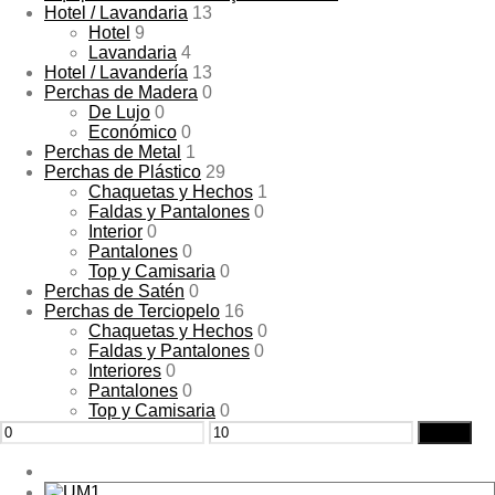
Hotel / Lavandaria
13
Hotel
9
Lavandaria
4
Hotel / Lavandería
13
Perchas de Madera
0
De Lujo
0
Económico
0
Perchas de Metal
1
Perchas de Plástico
29
Chaquetas y Hechos
1
Faldas y Pantalones
0
Interior
0
Pantalones
0
Top y Camisaria
0
Perchas de Satén
0
Perchas de Terciopelo
16
Chaquetas y Hechos
0
Faldas y Pantalones
0
Interiores
0
Pantalones
0
Top y Camisaria
0
Preço
Preço
Filtrar
mínimo
máximo