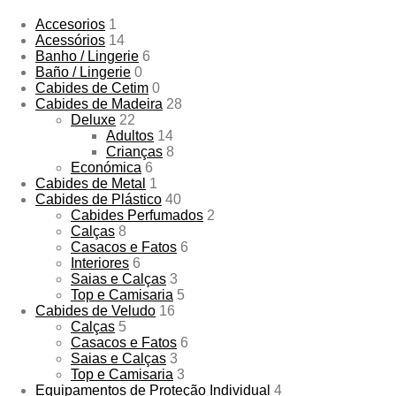
Accesorios
1
Acessórios
14
Banho / Lingerie
6
Baño / Lingerie
0
Cabides de Cetim
0
Cabides de Madeira
28
Deluxe
22
Adultos
14
Crianças
8
Económica
6
Cabides de Metal
1
Cabides de Plástico
40
Cabides Perfumados
2
Calças
8
Casacos e Fatos
6
Interiores
6
Saias e Calças
3
Top e Camisaria
5
Cabides de Veludo
16
Calças
5
Casacos e Fatos
6
Saias e Calças
3
Top e Camisaria
3
Equipamentos de Proteção Individual
4