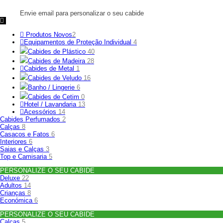
Envie email para personalizar o seu cabide
Produtos Novos
2
Equipamentos de Proteção Individual
4
Cabides de Plástico
40
Cabides de Madeira
28
Cabides de Metal
1
Cabides de Veludo
16
Banho / Lingerie
6
Cabides de Cetim
0
Hotel / Lavandaria
13
Acessórios
14
Cabides Perfumados
2
Calças
8
Casacos e Fatos
6
Interiores
6
Saias e Calças
3
Top e Camisaria
5
PERSONALIZE O SEU CABIDE
Deluxe
22
Adultos
14
Crianças
8
Económica
6
PERSONALIZE O SEU CABIDE
Calças
5