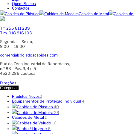
Quem Somos
Contactos
Cabides de Plástico
Cabides de Madeira
Cabides de Metal
Cabides de
Tlf. 255 811 289
Tlm. 918 816 193
Segunda — Sexta,
9:00 — 19:00
comercial@lojadoscabides.com
Rua da Zona Industrial de Rebordelos,
n.º 88 - Pav. 3, 4 e 5
4620-286 Lustosa
Direções
Categorias
2
Produtos Novos
Equipamentos de Proteção Individual
4
Cabides de Plástico
40
Cabides de Madeira
28
Cabides de Metal
1
Cabides de Veludo
16
Banho / Lingerie
6