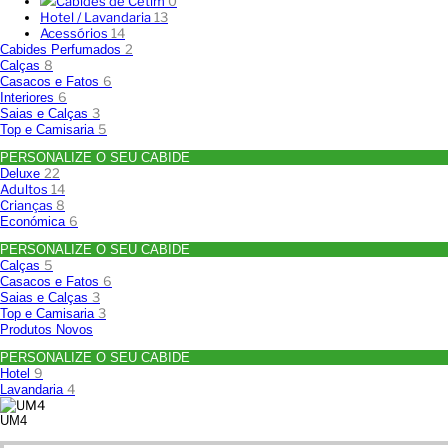
Cabides de Cetim
0
Hotel / Lavandaria
13
Acessórios
14
2
Cabides Perfumados
8
Calças
6
Casacos e Fatos
6
Interiores
3
Saias e Calças
5
Top e Camisaria
PERSONALIZE O SEU CABIDE
22
Deluxe
Adultos
14
Crianças
8
6
Económica
PERSONALIZE O SEU CABIDE
5
Calças
6
Casacos e Fatos
3
Saias e Calças
3
Top e Camisaria
Produtos Novos
PERSONALIZE O SEU CABIDE
9
Hotel
4
Lavandaria
UM4