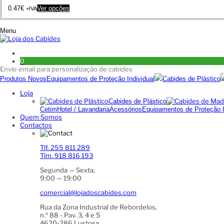
This
0.47
€
Ver opções
+IVA
product
has
multiple
Menu
variants.
The
options
may
0
be
Envie email para personalização de cabides
chosen
Produtos Novos
Equipamentos de Proteção Individual
Cabides de Plástico
on
the
Loja
product
Cabides de Plástico
page
Cetim
Hotel / Lavandaria
Acessórios
Equipamentos de Proteção I
Quem Somos
Contactos
Tlf. 255 811 289
Tlm. 918 816 193
Segunda — Sexta,
9:00 — 19:00
comercial@lojadoscabides.com
Rua da Zona Industrial de Rebordelos,
n.º 88 - Pav. 3, 4 e 5
4620-286 Lustosa