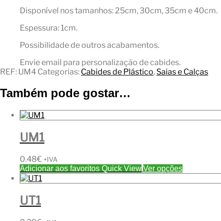
Disponível nos tamanhos: 25cm, 30cm, 35cm e 40cm.
Espessura: 1cm.
Possibilidade de outros acabamentos.
Envie email para personalização de cabides.
REF:
UM4
Categorias:
Cabides de Plástico
,
Saias e Calças
Também pode gostar…
UM1
0.48
€
+IVA
This
Adicionar aos favoritos
Quick View
Ver opções
product
has
multiple
UT1
variants.
The