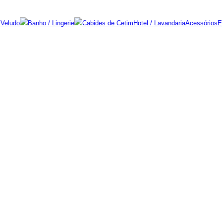
 Veludo
Banho / Lingerie
Cabides de Cetim
Hotel / Lavandaria
Acessórios
E