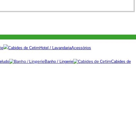
ie
Cabides de Cetim
Hotel / Lavandaria
Acessórios
eludo
Banho / Lingerie
Cabides de