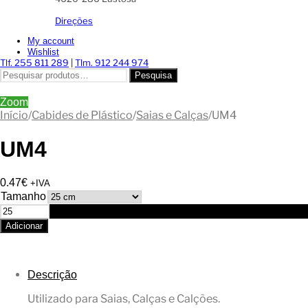
Direções
My account
Wishlist
Tlf. 255 811 289
|
Tlm. 912 244 974
Pesquisar
Pesquisa
por:
Zoom
Início
/
Cabides de Plástico
/
Saias e Calças
/
UM4
UM4
0.47
€
+IVA
Tamanho
Quantidade
de
Adicionar
UM4
Descrição
Utilizado para Saias, Calças e Calções.