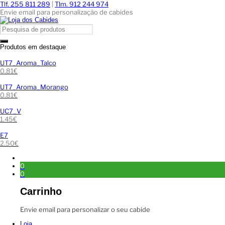
Tlf. 255 811 289
|
Tlm. 912 244 974
Envie email para personalização de cabides
Produtos em destaque
UT7_Aroma_Talco
0.81
€
UT7_Aroma_Morango
0.81
€
UC7_V
1.45
€
E7
2.50
€
0
0
Carrinho
Envie email para personalizar o seu cabide
Loja