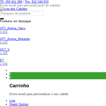
Tlf. 255 811 289
|
Tlm. 912 244 974
Envie email para personalização de cabides
Produtos em destaque
UT7_Aroma_Talco
0.81
€
UT7_Aroma_Morango
0.81
€
UC7_V
1.45
€
E7
2.50
€
0
0
Carrinho
Envie email para personalizar o seu cabide
Loja
Quem Somos