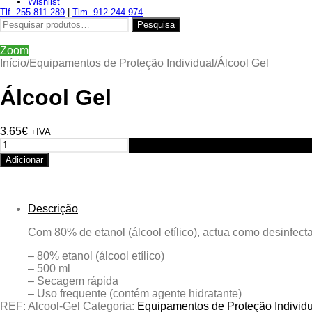
Wishlist
Tlf. 255 811 289
|
Tlm. 912 244 974
Pesquisar
Pesquisa
por:
Zoom
Início
/
Equipamentos de Proteção Individual
/
Álcool Gel
Álcool Gel
3.65
€
+IVA
Quantidade
de
Adicionar
Álcool
Gel
Descrição
Com 80% de etanol (álcool etílico), actua como desinfect
– 80% etanol (álcool etílico)
– 500 ml
– Secagem rápida
– Uso frequente (contém agente hidratante)
REF:
Alcool-Gel
Categoria:
Equipamentos de Proteção Individu