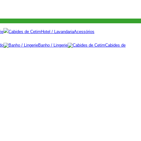
ie
Cabides de Cetim
Hotel / Lavandaria
Acessórios
do
Banho / Lingerie
Cabides de