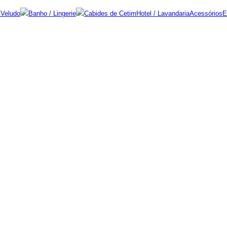
 Veludo
Banho / Lingerie
Cabides de Cetim
Hotel / Lavandaria
Acessórios
E