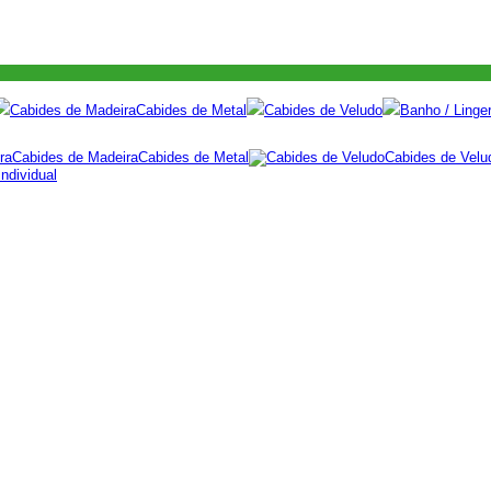
Cabides de Madeira
Cabides de Metal
Cabides de Veludo
Banho / Linger
Cabides de Madeira
Cabides de Metal
Cabides de Velu
ndividual