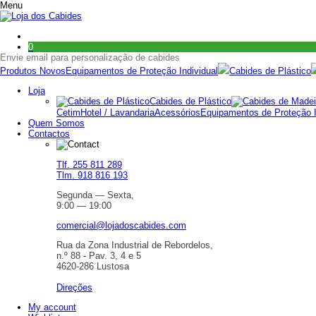
Menu
0
Envie email para personalização de cabides
Produtos Novos
Equipamentos de Proteção Individual
Cabides de Plástico
Loja
Cabides de Plástico
Cetim
Hotel / Lavandaria
Acessórios
Equipamentos de Proteção I
Quem Somos
Contactos
Tlf. 255 811 289
Tlm. 918 816 193
Segunda — Sexta,
9:00 — 19:00
comercial@lojadoscabides.com
Rua da Zona Industrial de Rebordelos,
n.º 88 - Pav. 3, 4 e 5
4620-286 Lustosa
Direções
My account