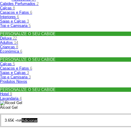
Cabides Perfumados
2
Calças
8
Casacos e Fatos
6
Interiores
6
Saias e Calças
3
Top e Camisaria
5
PERSONALIZE O SEU CABIDE
Deluxe
22
Adultos
14
Crianças
8
Económica
6
PERSONALIZE O SEU CABIDE
Calças
5
Casacos e Fatos
6
Saias e Calças
3
Top e Camisaria
3
Produtos Novos
PERSONALIZE O SEU CABIDE
Hotel
9
Lavandaria
4
Álcool Gel
3.65
€
Adicionar
+IVA