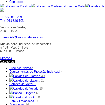
Contactos
Cabides de Plástico
Cabides de Madeira
Cabides de Metal
Cabides de
Tlf. 255 811 289
Tlm. 918 816 193
Segunda — Sexta,
9:00 — 19:00
comercial@lojadoscabides.com
Rua da Zona Industrial de Rebordelos,
n.º 88 - Pav. 3, 4 e 5
4620-286 Lustosa
Direções
Categorias
Produtos Novos
2
Equipamentos de Proteção Individual
4
Cabides de Plástico
40
Cabides de Madeira
28
Cabides de Metal
1
Cabides de Veludo
16
Banho / Lingerie
6
Cabides de Cetim
0
Hotel / Lavandaria
13
Acessórios
14