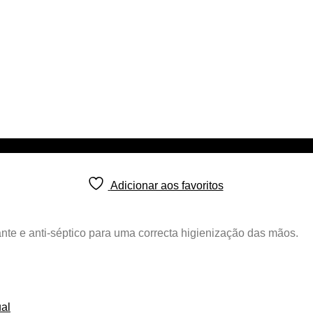
Adicionar aos favoritos
ante e anti-séptico para uma correcta higienização das mãos.
al