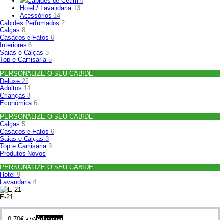
Cabides de Cetim
0
Hotel / Lavandaria
13
Acessórios
14
Cabides Perfumados
2
Calças
8
Casacos e Fatos
6
Interiores
6
Saias e Calças
3
Top e Camisaria
5
PERSONALIZE O SEU CABIDE
Deluxe
22
Adultos
14
Crianças
8
Económica
6
PERSONALIZE O SEU CABIDE
Calças
5
Casacos e Fatos
6
Saias e Calças
3
Top e Camisaria
3
Produtos Novos
PERSONALIZE O SEU CABIDE
Hotel
9
Lavandaria
4
E-21
0.70
€
Adicionar
+IVA