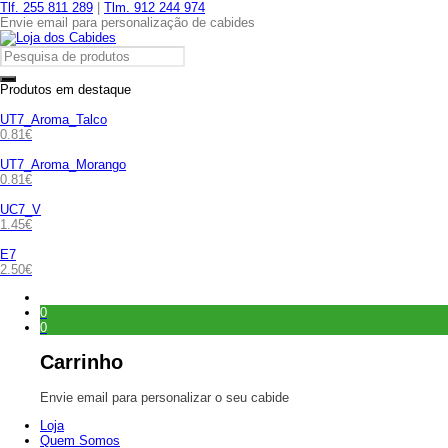
Tlf. 255 811 289
|
Tlm. 912 244 974
Envie email para personalização de cabides
Produtos em destaque
UT7_Aroma_Talco
0.81
€
UT7_Aroma_Morango
0.81
€
UC7_V
1.45
€
E7
2.50
€
0
0
Carrinho
Envie email para personalizar o seu cabide
Loja
Quem Somos