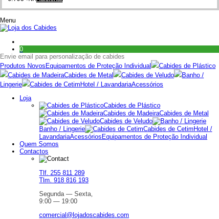
Menu
0
Envie email para personalização de cabides
Produtos Novos
Equipamentos de Proteção Individual
Cabides de Plástico
Cabides de Madeira
Cabides de Metal
Cabides de Veludo
Banho /
Lingerie
Cabides de Cetim
Hotel / Lavandaria
Acessórios
Loja
Cabides de Plástico
Cabides de Madeira
Cabides de Metal
Cabides de Veludo
Banho / Lingerie
Cabides de Cetim
Hotel /
Lavandaria
Acessórios
Equipamentos de Proteção Individual
Quem Somos
Contactos
Tlf. 255 811 289
Tlm. 918 816 193
Segunda — Sexta,
9:00 — 19:00
comercial@lojadoscabides.com