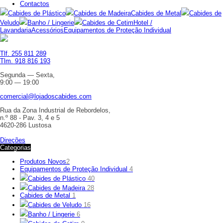
Contactos
Cabides de Plástico
Cabides de Madeira
Cabides de Metal
Cabides de
Veludo
Banho / Lingerie
Cabides de Cetim
Hotel /
Lavandaria
Acessórios
Equipamentos de Proteção Individual
Tlf. 255 811 289
Tlm. 918 816 193
Segunda — Sexta,
9:00 — 19:00
comercial@lojadoscabides.com
Rua da Zona Industrial de Rebordelos,
n.º 88 - Pav. 3, 4 e 5
4620-286 Lustosa
Direções
Categorias
Produtos Novos
2
Equipamentos de Proteção Individual
4
Cabides de Plástico
40
Cabides de Madeira
28
Cabides de Metal
1
Cabides de Veludo
16
Banho / Lingerie
6