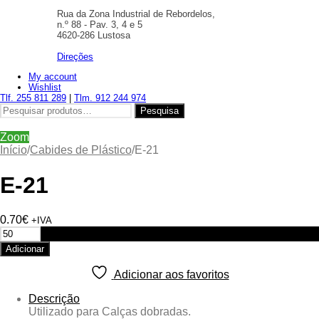
Rua da Zona Industrial de Rebordelos,
n.º 88 - Pav. 3, 4 e 5
4620-286 Lustosa
Direções
My account
Wishlist
Tlf. 255 811 289
|
Tlm. 912 244 974
Pesquisar
Pesquisa
por:
Zoom
Início
/
Cabides de Plástico
/
E-21
E-21
0.70
€
+IVA
Quantidade
de
Adicionar
E-
21
Adicionar aos favoritos
Descrição
Utilizado para Calças dobradas.