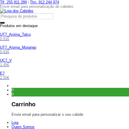
Tlf. 255 811 289
|
Tlm. 912 244 974
Envie email para personalização de cabides
Produtos em destaque
UT7_Aroma_Talco
0.81
€
UT7_Aroma_Morango
0.81
€
UC7_V
1.45
€
E7
2.50
€
0
0
Carrinho
Envie email para personalizar o seu cabide
Loja
Quem Somos