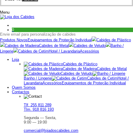
Menu
0
Envie email para personalização de cabides
Produtos Novos
Equipamentos de Proteção Individual
Cabides de Plástico
Cabides de Madeira
Cabides de Metal
Cabides de Veludo
Banho /
Lingerie
Cabides de Cetim
Hotel / Lavandaria
Acessórios
Loja
Cabides de Plástico
Cabides de Madeira
Cabides de Metal
Cabides de Veludo
Banho / Lingerie
Cabides de Cetim
Hotel /
Lavandaria
Acessórios
Equipamentos de Proteção Individual
Quem Somos
Contactos
Tlf. 255 811 289
Tlm. 918 816 193
Segunda — Sexta,
9:00 — 19:00
comercial@lojadoscabides.com