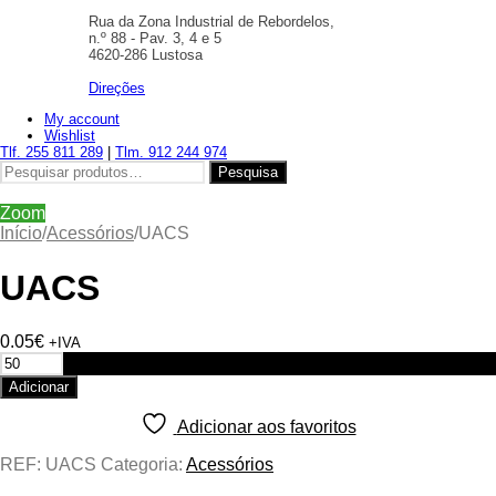
Rua da Zona Industrial de Rebordelos,
n.º 88 - Pav. 3, 4 e 5
4620-286 Lustosa
Direções
My account
Wishlist
Tlf. 255 811 289
|
Tlm. 912 244 974
Pesquisar
Pesquisa
por:
Zoom
Início
/
Acessórios
/
UACS
UACS
0.05
€
+IVA
Quantidade
de
Adicionar
UACS
Adicionar aos favoritos
REF:
UACS
Categoria:
Acessórios