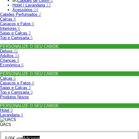
Cabides de Cetim
0
Hotel / Lavandaria
13
Acessórios
14
Cabides Perfumados
2
Calças
8
Casacos e Fatos
6
Interiores
6
Saias e Calças
3
Top e Camisaria
5
PERSONALIZE O SEU CABIDE
Deluxe
22
Adultos
14
Crianças
8
Económica
6
PERSONALIZE O SEU CABIDE
Calças
5
Casacos e Fatos
6
Saias e Calças
3
Top e Camisaria
3
Produtos Novos
PERSONALIZE O SEU CABIDE
Hotel
9
Lavandaria
4
UACS
0.05
€
Adicionar
+IVA