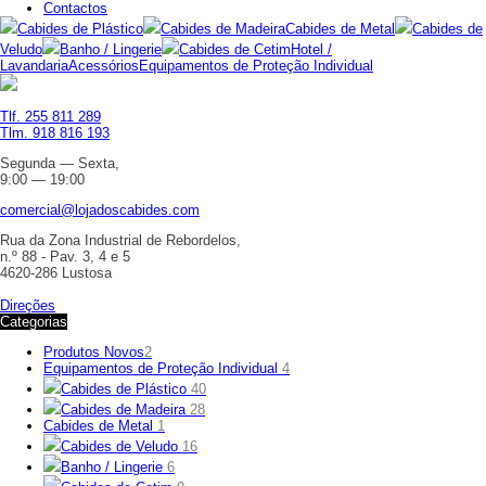
Contactos
Cabides de Plástico
Cabides de Madeira
Cabides de Metal
Cabides de
Veludo
Banho / Lingerie
Cabides de Cetim
Hotel /
Lavandaria
Acessórios
Equipamentos de Proteção Individual
Tlf. 255 811 289
Tlm. 918 816 193
Segunda — Sexta,
9:00 — 19:00
comercial@lojadoscabides.com
Rua da Zona Industrial de Rebordelos,
n.º 88 - Pav. 3, 4 e 5
4620-286 Lustosa
Direções
Categorias
Produtos Novos
2
Equipamentos de Proteção Individual
4
Cabides de Plástico
40
Cabides de Madeira
28
Cabides de Metal
1
Cabides de Veludo
16
Banho / Lingerie
6