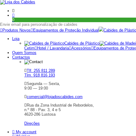
0
Envie email para personalização de cabides
Produtos Novos
Equipamentos de Proteção Individual
Cabides de Plásti
Loja
Cabides de Plástico
Cetim
Hotel / Lavandaria
Acessórios
Equipamentos de Proteç
Quem Somos
Contactos
Tlf. 255 811 289
Tlm. 918 816 193
Segunda — Sexta,
9:00 — 19:00
comercial@lojadoscabides.com
Rua da Zona Industrial de Rebordelos,
n.º 88 - Pav. 3, 4 e 5
4620-286 Lustosa
Direções
My account