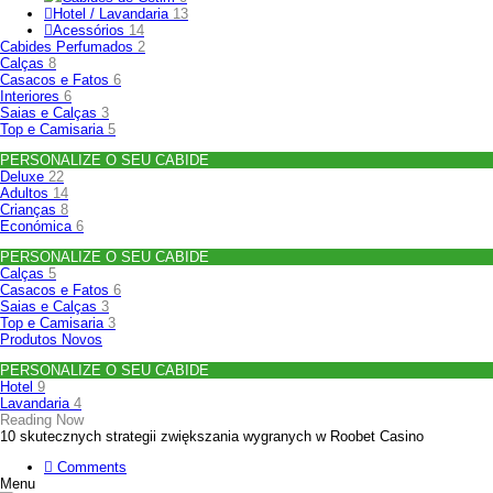
Hotel / Lavandaria
13
Acessórios
14
Cabides Perfumados
2
Calças
8
Casacos e Fatos
6
Interiores
6
Saias e Calças
3
Top e Camisaria
5
PERSONALIZE O SEU CABIDE
Deluxe
22
Adultos
14
Crianças
8
Económica
6
PERSONALIZE O SEU CABIDE
Calças
5
Casacos e Fatos
6
Saias e Calças
3
Top e Camisaria
3
Produtos Novos
PERSONALIZE O SEU CABIDE
Hotel
9
Lavandaria
4
Reading Now
10 skutecznych strategii zwiększania wygranych w Roobet Casino
Comments
Menu