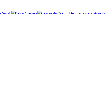
e Veludo
Banho / Lingerie
Cabides de Cetim
Hotel / Lavandaria
Acessór