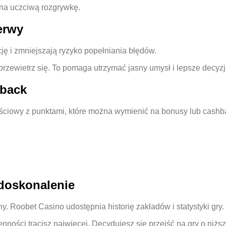
na uczciwą rozgrywkę.
zerwy
ję i zmniejszają ryzyko popełniania błędów.
przewietrz się. To pomaga utrzymać jasny umysł i lepsze decyzj
eback
ściowy z punktami, które można wymienić na bonusy lub cashba
 doskonalenie
. Roobet Casino udostępnia historię zakładów i statystyki gry.
enności tracisz najwięcej. Decydujesz się przejść na gry o niżs