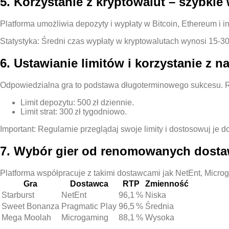
5. Korzystanie z kryptowalut – szybkie
Platforma umożliwia depozyty i wypłaty w Bitcoin, Ethereum i in
Statystyka: Średni czas wypłaty w kryptowalutach wynosi 15‑3
6. Ustawianie limitów i korzystanie z n
Odpowiedzialna gra to podstawa długoterminowego sukcesu. Roob
Limit depozytu: 500 zł dziennie.
Limit strat: 300 zł tygodniowo.
Important: Regularnie przeglądaj swoje limity i dostosowuj je do
7. Wybór gier od renomowanych dost
Platforma współpracuje z takimi dostawcami jak NetEnt, Microga
Gra
Dostawca
RTP
Zmienność
Starburst
NetEnt
96,1 %
Niska
Sweet Bonanza
Pragmatic Play
96,5 %
Średnia
Mega Moolah
Microgaming
88,1 %
Wysoka