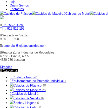
Loja
Quem Somos
Contactos
Cabides de Plástico
Cabides de Madeira
Cabides de Metal
Cabides d
Tlf. 255 811 289
Tlm. 918 816 193
Segunda — Sexta,
9:00 — 19:00
comercial@lojadoscabides.com
Rua da Zona Industrial de Rebordelos,
n.º 88 - Pav. 3, 4 e 5
4620-286 Lustosa
Direções
Categorias
Produtos Novos
2
Equipamentos de Proteção Individual
4
Cabides de Plástico
40
Cabides de Madeira
28
Cabides de Metal
1
Cabides de Veludo
16
Banho / Lingerie
6
Cabides de Cetim
0