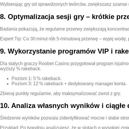
Wybierając gry od sprawdzonych twórców, zwiększasz szanse 
8. Optymalizacja sesji gry – krótkie pr
Badania pokazują, że regularne przerwy zwiększają koncentrac
Expert Tip: Co 30 minut rób 5‑minutową przerwę – wypij wodę, 
9. Wykorzystanie programów VIP i rak
Dla stałych graczy Roobet Casino przygotował program lojalno
wyższy % rakeback.
Poziom 1: 5 % rakeback.
Poziom 3: 12 % rakeback + dedykowany manager konta.
Zbieraj punkty regularnie, aby maksymalizować zwrot z gry.
10. Analiza własnych wyników i ciągłe
Śledzenie wyników pozwala zidentyfikować mocne i słabe strony
Przykład: Po tygodniu analizujesz, że w slotach o wysokiej zmi