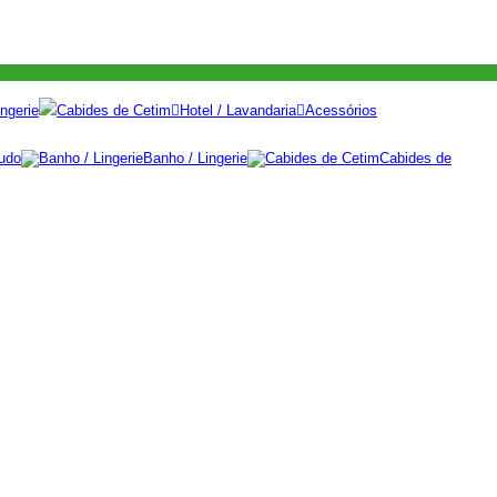
ngerie
Cabides de Cetim
Hotel / Lavandaria
Acessórios
udo
Banho / Lingerie
Cabides de