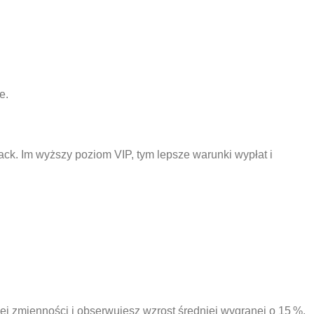
e.
ck. Im wyższy poziom VIP, tym lepsze warunki wypłat i
zej zmienności i obserwujesz wzrost średniej wygranej o 15 %.