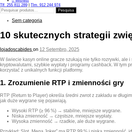
Wishlist
Tlf. 255 811 289
|
Tlm. 912 244 974
Pesquisar
Pesquisa
por:
Sem categoria
10 skutecznych strategii zw
lojadoscabides
on
12 Setembro, 2025
W świecie kasyn online gracze szukają nie tylko rozrywki, al
kryptowalutami, szybkie wypłaty i programy cashback. W tym pr
korzystać z unikalnych funkcji platformy.
1. Zrozumienie RTP i zmienności gry
RTP (Return to Player) określa średni zwrot z zakładu w długim
jak duże wygrane się pojawiają.
Wysoki RTP (≥ 96 %) → stabilne, mniejsze wygrane.
Niska zmienność → częstsze, mniejsze wypłaty.
Wysoka zmienność → rzadkie, ale duże wygrane.
Przykład: Slot „Mega Joker” ma RTP 99 % i niską zmienność, id