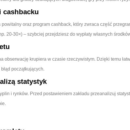
i cashbacku
powitalny oraz program cashback, który zwraca część przegran
np. 20‑30×) – szybciej przejdziesz do wypłaty własnych środków
etu
ją na obserwację krupiera w czasie rzeczywistym. Dzięki temu ła
 błąd początkujących.
lizą statystyk
in i rynków. Przed postawieniem zakładu przeanalizuj statystyk
ie.