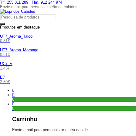
Tlf. 255 811 289
|
Tlm. 912 244 974
Envie email para personalização de cabides
Produtos em destaque
UT7_Aroma_Talco
0.81
€
UT7_Aroma_Morango
0.81
€
UC7_V
1.45
€
E7
2.50
€
0
0
Carrinho
Envie email para personalizar o seu cabide