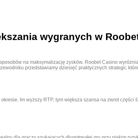
iększania wygranych w Roobe
e i sposobów na maksymalizację zysków. Roobet Casino wyróżnia
zewodniku przedstawiamy dziesięć praktycznych strategii, któr
 okresie. Im wyższy RTP, tym większa szansa na zwrot części śro
ealny dla graczy szukających długotrwałej gry przy niskim ryzy