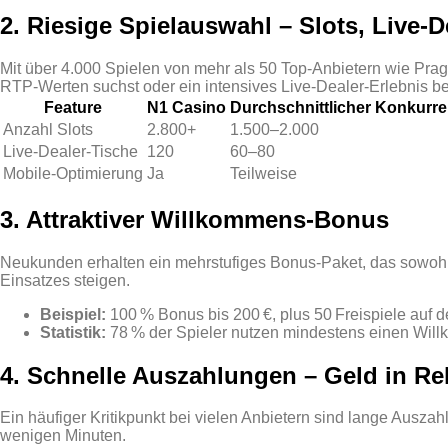
2. Riesige Spielauswahl – Slots, Live‑
Mit über 4.000 Spielen von mehr als 50 Top‑Anbietern wie Pra
RTP‑Werten suchst oder ein intensives Live‑Dealer‑Erlebnis bev
Feature
N1 Casino
Durchschnittlicher Konkurre
Anzahl Slots
2.800+
1.500–2.000
Live‑Dealer‑Tische
120
60–80
Mobile‑Optimierung
Ja
Teilweise
3. Attraktiver Willkommens‑Bonus
Neukunden erhalten ein mehrstufiges Bonus‑Paket, das sowohl
Einsatzes steigen.
Beispiel:
100 % Bonus bis 200 €, plus 50 Freispiele auf de
Statistik:
78 % der Spieler nutzen mindestens einen Wil
4. Schnelle Auszahlungen – Geld in Re
Ein häufiger Kritikpunkt bei vielen Anbietern sind lange Ausza
wenigen Minuten.