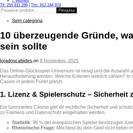
Wishlist
Tlf. 255 811 289
|
Tlm. 912 244 974
Pesquisar
Pesquisa
por:
Sem categoria
10 überzeugende Gründe, wa
sein sollte
lojadoscabides
on
8 Novembro, 2025
Das Online‑Glücksspiel‑Universum ist riesig und die Auswahl a
Herausforderung werden. Welche Kriterien wirklich zählen? In di
Casino in jedem Punkt glänzt.
1. Lizenz & Spielerschutz – Sicherheit 
Ein lizenziertes Casino gibt dir rechtliche Sicherheit und sch
zu Fairness und Datenschutz eingehalten werden.
Statistik:
96 % der europäischen Spieler bevorzugen lizen
Rhetorische Frage:
Möchtest du dein Geld nicht lieber i