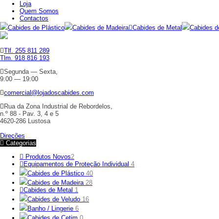
Loja
Quem Somos
Contactos
Cabides de Plástico
Cabides de Madeira
Cabides de Metal
Cabides d
Tlf. 255 811 289
Tlm. 918 816 193
Segunda — Sexta,
9:00 — 19:00
comercial@lojadoscabides.com
Rua da Zona Industrial de Rebordelos,
n.º 88 - Pav. 3, 4 e 5
4620-286 Lustosa
Direções
Categorias
Produtos Novos
2
Equipamentos de Proteção Individual
4
Cabides de Plástico
40
Cabides de Madeira
28
Cabides de Metal
1
Cabides de Veludo
16
Banho / Lingerie
6
Cabides de Cetim
0