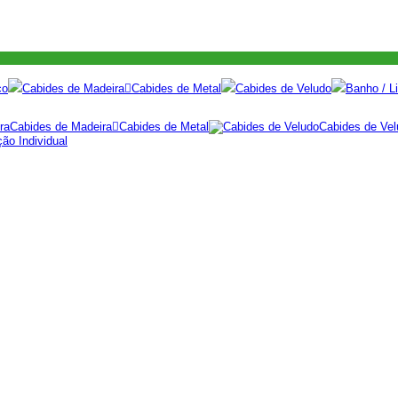
co
Cabides de Madeira
Cabides de Metal
Cabides de Veludo
Banho / Li
Cabides de Madeira
Cabides de Metal
Cabides de Vel
ão Individual