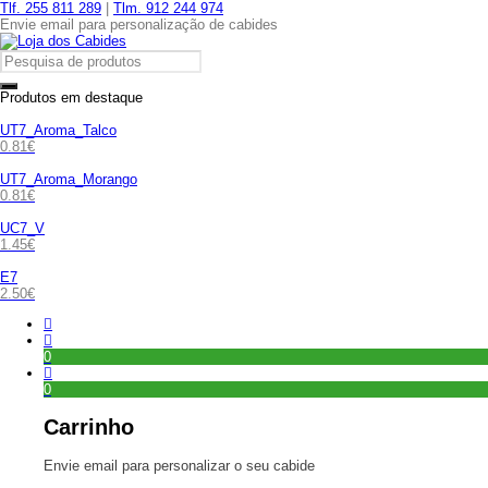
Tlf. 255 811 289
|
Tlm. 912 244 974
Envie email para personalização de cabides
Produtos em destaque
UT7_Aroma_Talco
0.81
€
UT7_Aroma_Morango
0.81
€
UC7_V
1.45
€
E7
2.50
€
0
0
Carrinho
Envie email para personalizar o seu cabide