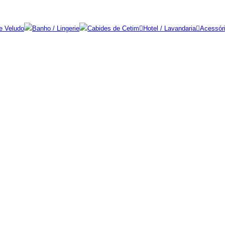
e Veludo
Banho / Lingerie
Cabides de Cetim
Hotel / Lavandaria
Acessór