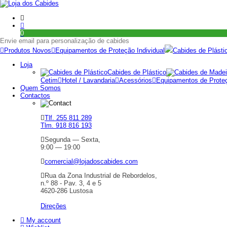
0
Envie email para personalização de cabides
Produtos Novos
Equipamentos de Proteção Individual
Cabides de Plásti
Loja
Cabides de Plástico
Cetim
Hotel / Lavandaria
Acessórios
Equipamentos de Proteç
Quem Somos
Contactos
Tlf. 255 811 289
Tlm. 918 816 193
Segunda — Sexta,
9:00 — 19:00
comercial@lojadoscabides.com
Rua da Zona Industrial de Rebordelos,
n.º 88 - Pav. 3, 4 e 5
4620-286 Lustosa
Direções
My account