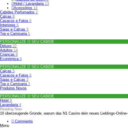
Hotel / Lavandaria
13
Acessórios
14
Cabides Perfumados
2
Calças
8
Casacos e Fatos
6
Interiores
6
Saias e Calças
3
Top e Camisaria
5
PERSONALIZE O SEU CABIDE
Deluxe
22
Adultos
14
Crianças
8
Económica
6
PERSONALIZE O SEU CABIDE
Calças
5
Casacos e Fatos
6
Saias e Calças
3
Top e Camisaria
3
Produtos Novos
PERSONALIZE O SEU CABIDE
Hotel
9
Lavandaria
4
Reading Now
10 überzeugende Gründe, warum das N1 Casino dein neues Lieblings‑Online‑C
Comments
Menu