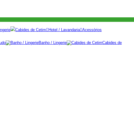
ngerie
Cabides de Cetim
Hotel / Lavandaria
Acessórios
udo
Banho / Lingerie
Cabides de