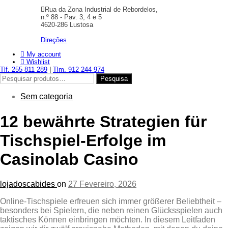
Rua da Zona Industrial de Rebordelos,
n.º 88 - Pav. 3, 4 e 5
4620-286 Lustosa
Direções
My account
Wishlist
Tlf. 255 811 289
|
Tlm. 912 244 974
Pesquisar
Pesquisa
por:
Sem categoria
12 bewährte Strategien für
Tischspiel‑Erfolge im
Casinolab Casino
lojadoscabides
on
27 Fevereiro, 2026
Online‑Tischspiele erfreuen sich immer größerer Beliebtheit –
besonders bei Spielern, die neben reinen Glücksspielen auch
taktisches Können einbringen möchten. In diesem Leitfaden