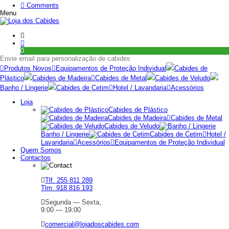
Comments
Menu
0
Envie email para personalização de cabides
Produtos Novos
Equipamentos de Proteção Individual
Cabides de
Plástico
Cabides de Madeira
Cabides de Metal
Cabides de Veludo
Banho / Lingerie
Cabides de Cetim
Hotel / Lavandaria
Acessórios
Loja
Cabides de Plástico
Cabides de Madeira
Cabides de Metal
Cabides de Veludo
Banho / Lingerie
Cabides de Cetim
Hotel /
Lavandaria
Acessórios
Equipamentos de Proteção Individual
Quem Somos
Contactos
Tlf. 255 811 289
Tlm. 918 816 193
Segunda — Sexta,
9:00 — 19:00
comercial@lojadoscabides.com