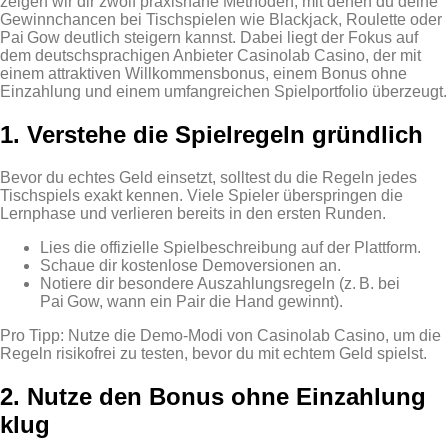
zeigen wir dir zwölf praxisnahe Methoden, mit denen du deine
Gewinnchancen bei Tischspielen wie Blackjack, Roulette oder
Pai Gow deutlich steigern kannst. Dabei liegt der Fokus auf
dem deutschsprachigen Anbieter Casinolab Casino, der mit
einem attraktiven Willkommensbonus, einem Bonus ohne
Einzahlung und einem umfangreichen Spielportfolio überzeugt.
1. Verstehe die Spielregeln gründlich
Bevor du echtes Geld einsetzt, solltest du die Regeln jedes
Tischspiels exakt kennen. Viele Spieler überspringen die
Lernphase und verlieren bereits in den ersten Runden.
Lies die offizielle Spielbeschreibung auf der Plattform.
Schaue dir kostenlose Demoversionen an.
Notiere dir besondere Auszahlungsregeln (z. B. bei
Pai Gow, wann ein Pair die Hand gewinnt).
Pro Tipp: Nutze die Demo‑Modi von Casinolab Casino, um die
Regeln risikofrei zu testen, bevor du mit echtem Geld spielst.
2. Nutze den Bonus ohne Einzahlung
klug