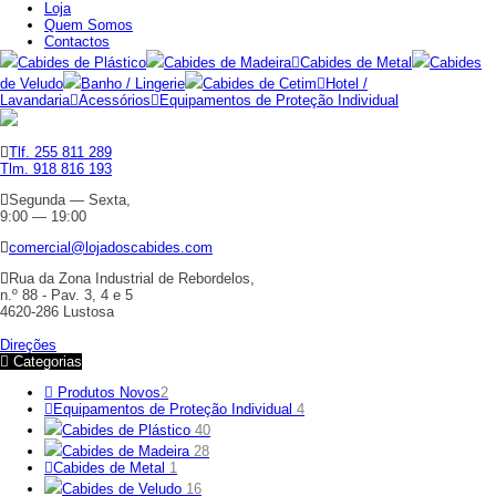
Loja
Quem Somos
Contactos
Cabides de Plástico
Cabides de Madeira
Cabides de Metal
Cabides
de Veludo
Banho / Lingerie
Cabides de Cetim
Hotel /
Lavandaria
Acessórios
Equipamentos de Proteção Individual
Tlf. 255 811 289
Tlm. 918 816 193
Segunda — Sexta,
9:00 — 19:00
comercial@lojadoscabides.com
Rua da Zona Industrial de Rebordelos,
n.º 88 - Pav. 3, 4 e 5
4620-286 Lustosa
Direções
Categorias
Produtos Novos
2
Equipamentos de Proteção Individual
4
Cabides de Plástico
40
Cabides de Madeira
28
Cabides de Metal
1
Cabides de Veludo
16