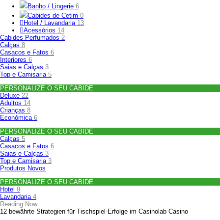
Banho / Lingerie
6
Cabides de Cetim
0
Hotel / Lavandaria
13
Acessórios
14
Cabides Perfumados
2
Calças
8
Casacos e Fatos
6
Interiores
6
Saias e Calças
3
Top e Camisaria
5
PERSONALIZE O SEU CABIDE
Deluxe
22
Adultos
14
Crianças
8
Económica
6
PERSONALIZE O SEU CABIDE
Calças
5
Casacos e Fatos
6
Saias e Calças
3
Top e Camisaria
3
Produtos Novos
PERSONALIZE O SEU CABIDE
Hotel
9
Lavandaria
4
Reading Now
12 bewährte Strategien für Tischspiel‑Erfolge im Casinolab Casino