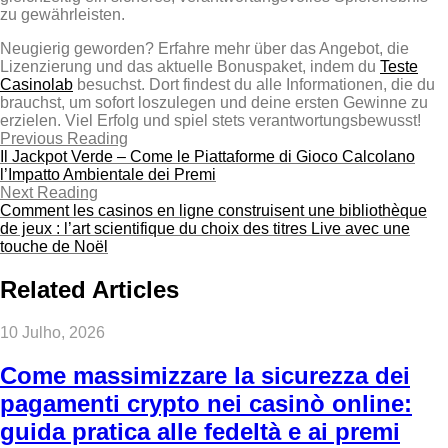
zu gewährleisten.
Neugierig geworden? Erfahre mehr über das Angebot, die
Lizenzierung und das aktuelle Bonuspaket, indem du
Teste
Casinolab
besuchst. Dort findest du alle Informationen, die du
brauchst, um sofort loszulegen und deine ersten Gewinne zu
erzielen. Viel Erfolg und spiel stets verantwortungsbewusst!
Previous Reading
Il Jackpot Verde – Come le Piattaforme di Gioco Calcolano
l’Impatto Ambientale dei Premi
Next Reading
Comment les casinos en ligne construisent une bibliothèque
de jeux : l’art scientifique du choix des titres Live avec une
touche de Noël
Related Articles
10 Julho, 2026
Come massimizzare la sicurezza dei
pagamenti crypto nei casinò online:
guida pratica alle fedeltà e ai premi