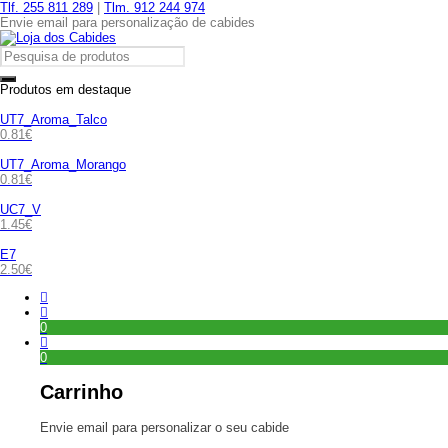
Tlf. 255 811 289
|
Tlm. 912 244 974
Envie email para personalização de cabides
Produtos em destaque
UT7_Aroma_Talco
0.81
€
UT7_Aroma_Morango
0.81
€
UC7_V
1.45
€
E7
2.50
€
0
0
Carrinho
Envie email para personalizar o seu cabide