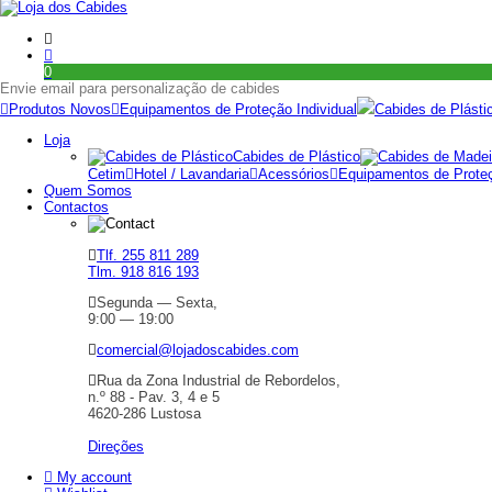
0
Envie email para personalização de cabides
Produtos Novos
Equipamentos de Proteção Individual
Cabides de Plásti
Loja
Cabides de Plástico
Cetim
Hotel / Lavandaria
Acessórios
Equipamentos de Proteç
Quem Somos
Contactos
Tlf. 255 811 289
Tlm. 918 816 193
Segunda — Sexta,
9:00 — 19:00
comercial@lojadoscabides.com
Rua da Zona Industrial de Rebordelos,
n.º 88 - Pav. 3, 4 e 5
4620-286 Lustosa
Direções
My account