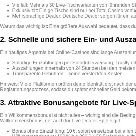
Vielfalt: Mehr als 30 Live‑Tischvarianten von führenden 
Exklusivität: Einige Tische sind nur bei Total Casino verf
Mehrsprachige Dealer: Deutsche Dealer sorgen für ein a
Warum das wichtig ist: Eine größere Auswahl bedeutet, dass du
2. Schnelle und sichere Ein‑ und Ausz
Ein häufiges Ärgernis bei Online‑Casinos sind lange Auszahlungs
Sofortige Einzahlungen per Sofortüberweisung, Trustly o
Auszahlungen innerhalb von 24 Stunden bei den meiste
Transparente Gebühren – keine versteckten Kosten.
Hinweis: Viele Plattformen prüfen deine Identität erst nach der
Registrierungsprozess, sodass du später schneller Geld bekom
3. Attraktive Bonusangebote für Live‑S
Ein Willkommensbonus ist nicht alles – wichtig sind die Bedi
Willkommensbonus, der auch für Live‑Dealer‑Spiele gilt.
Bonus ohne Einzahlung: 10 €, sofort einsetzbar bei allen 