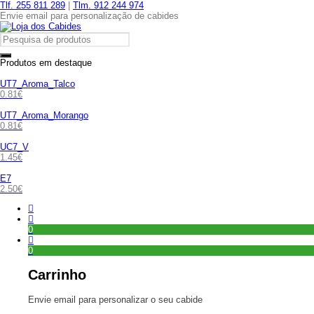
Tlf. 255 811 289
|
Tlm. 912 244 974
Envie email para personalização de cabides
Produtos em destaque
UT7_Aroma_Talco
0.81
€
UT7_Aroma_Morango
0.81
€
UC7_V
1.45
€
E7
2.50
€
0
0
Carrinho
Envie email para personalizar o seu cabide