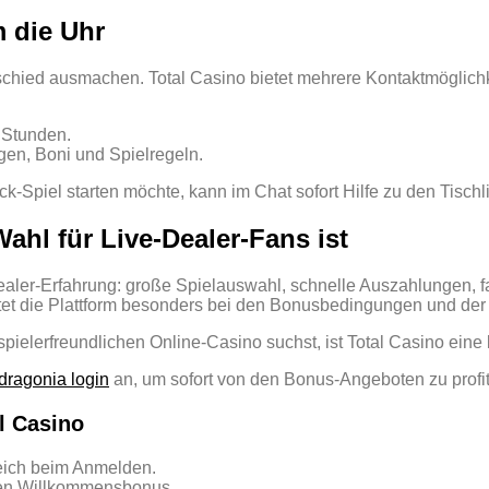
 die Uhr
chied ausmachen. Total Casino bietet mehrere Kontaktmöglichk
2 Stunden.
gen, Boni und Spielregeln.
ck‑Spiel starten möchte, kann im Chat sofort Hilfe zu den Tischli
ahl für Live‑Dealer‑Fans ist
ler‑Erfahrung: große Spielauswahl, schnelle Auszahlungen, fa
ktet die Plattform besonders bei den Bonusbedingungen und der
elerfreundlichen Online‑Casino suchst, ist Total Casino eine
dragonia login
an, um sofort von den Bonus‑Angeboten zu profiti
al Casino
leich beim Anmelden.
den Willkommensbonus.