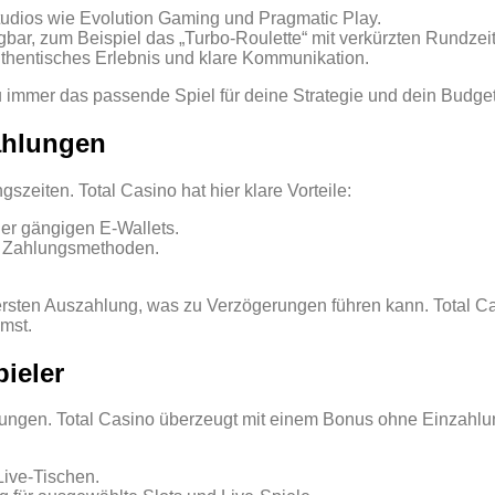
Studios wie Evolution Gaming und Pragmatic Play.
ügbar, zum Beispiel das „Turbo‑Roulette“ mit verkürzten Rundzei
uthentisches Erlebnis und klare Kommunikation.
 immer das passende Spiel für deine Strategie und dein Budget 
ahlungen
zeiten. Total Casino hat hier klare Vorteile:
der gängigen E‑Wallets.
n Zahlungsmethoden.
 ersten Auszahlung, was zu Verzögerungen führen kann. Total Cas
mst.
pieler
ngungen. Total Casino überzeugt mit einem Bonus ohne Einzahl
Live‑Tischen.