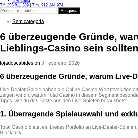
Wishlist
Tlf. 255 811 289
|
Tlm. 912 244 974
Pesquisar
Pesquisa
por:
Sem categoria
6 überzeugende Gründe, waru
Lieblings‑Casino sein sollte
lojadoscabides
on
3 Fevereiro, 2026
6 überzeugende Gründe, warum Live‑Dea
Live‑Dealer‑Spiele haben die Online‑Casino‑Welt revolutionier
zeigen wir dir, warum Total Casino in diesem Segment besonders
Tipps, wie du das Beste aus den Live‑Spielen herausholst.
1. Überragende Spielauswahl und exklu
Total Casino bietet ein breites Portfolio an Live‑Dealer‑Spiel
Blackjack.