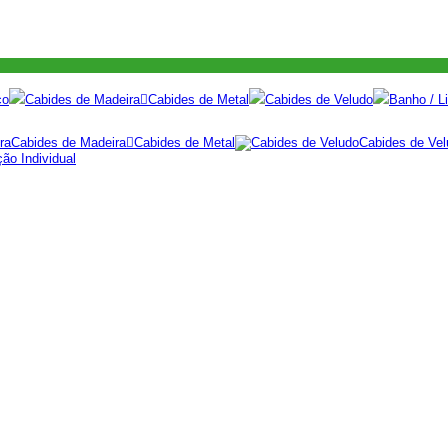
co
Cabides de Madeira
Cabides de Metal
Cabides de Veludo
Banho / Li
Cabides de Madeira
Cabides de Metal
Cabides de Vel
ão Individual