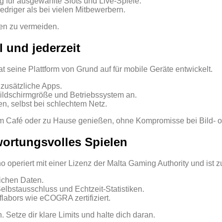
g für ausgewählte Slots und Live‑Spiele.
edriger als bei vielen Mitbewerbern.
en zu vermeiden.
l und jederzeit
 seine Plattform von Grund auf für mobile Geräte entwickelt.
zusätzliche Apps.
Bildschirmgröße und Betriebssystem an.
n, selbst bei schlechtem Netz.
 im Café oder zu Hause genießen, ohne Kompromisse bei Bild- od
wortungsvolles Spielen
o operiert mit einer Lizenz der Malta Gaming Authority und ist
ichen Daten.
elbstausschluss und Echtzeit‑Statistiken.
labors wie eCOGRA zertifiziert.
 Setze dir klare Limits und halte dich daran.