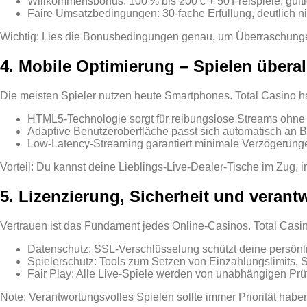
Willkommensbonus: 100 % bis 200 € + 50 Freispiele, gülti
Faire Umsatzbedingungen: 30‑fache Erfüllung, deutlich ni
Wichtig: Lies die Bonusbedingungen genau, um Überraschung
4. Mobile Optimierung – Spielen überal
Die meisten Spieler nutzen heute Smartphones. Total Casino hat
HTML5‑Technologie sorgt für reibungslose Streams ohne 
Adaptive Benutzeroberfläche passt sich automatisch an 
Low‑Latency‑Streaming garantiert minimale Verzögerunge
Vorteil: Du kannst deine Lieblings‑Live‑Dealer‑Tische im Zug,
5. Lizenzierung, Sicherheit und verant
Vertrauen ist das Fundament jedes Online‑Casinos. Total Casin
Datenschutz: SSL‑Verschlüsselung schützt deine persönl
Spielerschutz: Tools zum Setzen von Einzahlungslimits, S
Fair Play: Alle Live‑Spiele werden von unabhängigen Prüf
Note: Verantwortungsvolles Spielen sollte immer Priorität haben.