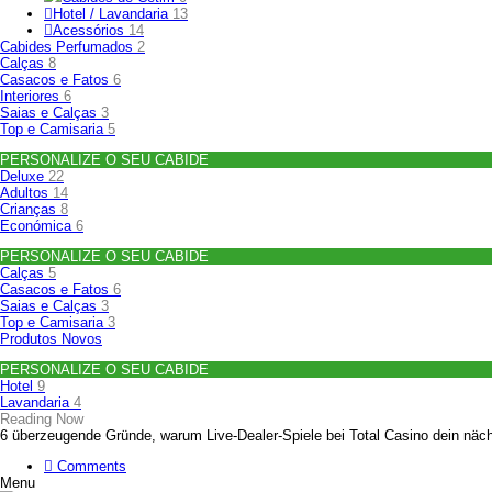
Hotel / Lavandaria
13
Acessórios
14
Cabides Perfumados
2
Calças
8
Casacos e Fatos
6
Interiores
6
Saias e Calças
3
Top e Camisaria
5
PERSONALIZE O SEU CABIDE
Deluxe
22
Adultos
14
Crianças
8
Económica
6
PERSONALIZE O SEU CABIDE
Calças
5
Casacos e Fatos
6
Saias e Calças
3
Top e Camisaria
3
Produtos Novos
PERSONALIZE O SEU CABIDE
Hotel
9
Lavandaria
4
Reading Now
6 überzeugende Gründe, warum Live‑Dealer‑Spiele bei Total Casino dein nächs
Comments
Menu