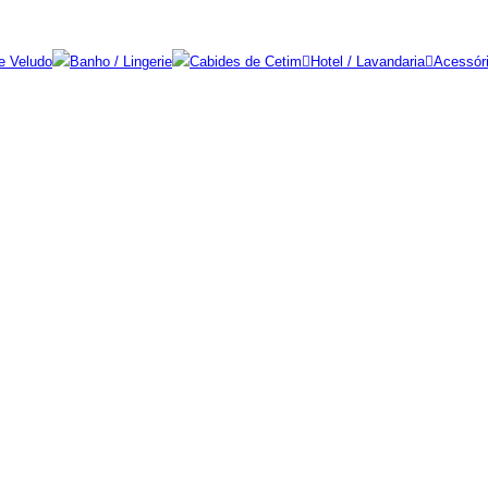
e Veludo
Banho / Lingerie
Cabides de Cetim
Hotel / Lavandaria
Acessór