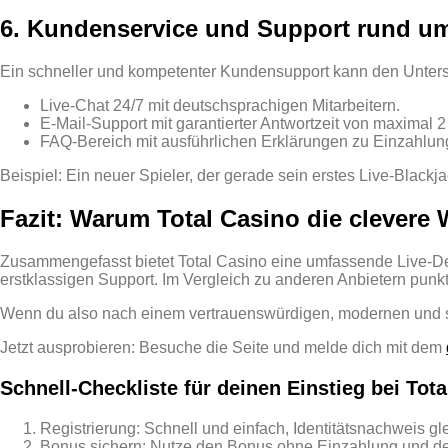
6. Kundenservice und Support rund um
Ein schneller und kompetenter Kundensupport kann den Unters
Live‑Chat 24/7 mit deutschsprachigen Mitarbeitern.
E‑Mail‑Support mit garantierter Antwortzeit von maximal 
FAQ‑Bereich mit ausführlichen Erklärungen zu Einzahlun
Beispiel: Ein neuer Spieler, der gerade sein erstes Live‑Blackja
Fazit: Warum Total Casino die clevere W
Zusammengefasst bietet Total Casino eine umfassende Live‑Dea
erstklassigen Support. Im Vergleich zu anderen Anbietern pun
Wenn du also nach einem vertrauenswürdigen, modernen und spi
Jetzt ausprobieren: Besuche die Seite und melde dich mit dem
Schnell‑Checkliste für deinen Einstieg bei Tot
Registrierung: Schnell und einfach, Identitätsnachweis g
Bonus sichern: Nutze den Bonus ohne Einzahlung und 