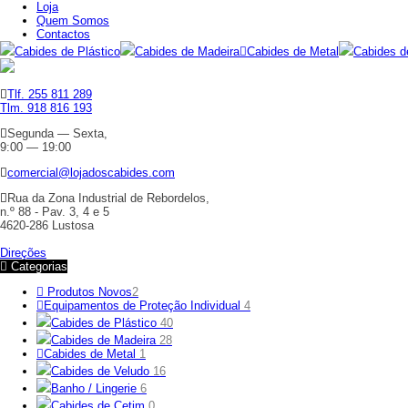
Loja
Quem Somos
Contactos
Cabides de Plástico
Cabides de Madeira
Cabides de Metal
Cabides d
Tlf. 255 811 289
Tlm. 918 816 193
Segunda — Sexta,
9:00 — 19:00
comercial@lojadoscabides.com
Rua da Zona Industrial de Rebordelos,
n.º 88 - Pav. 3, 4 e 5
4620-286 Lustosa
Direções
Categorias
Produtos Novos
2
Equipamentos de Proteção Individual
4
Cabides de Plástico
40
Cabides de Madeira
28
Cabides de Metal
1
Cabides de Veludo
16
Banho / Lingerie
6
Cabides de Cetim
0