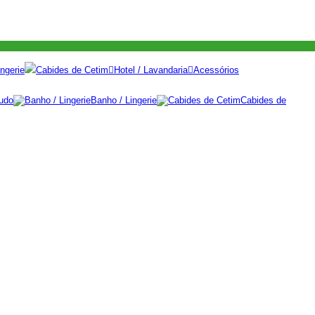
ngerie
Cabides de Cetim
Hotel / Lavandaria
Acessórios
udo
Banho / Lingerie
Cabides de