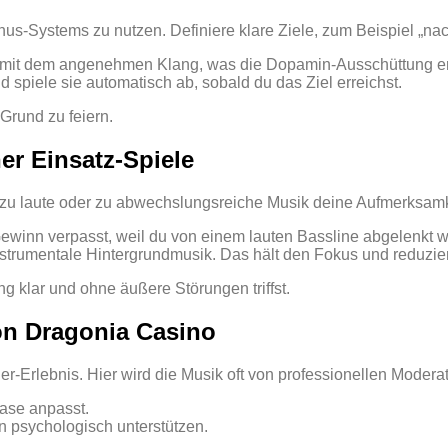
 Bonus‑Systems zu nutzen. Definiere klare Ziele, zum Beispiel 
lg mit dem angenehmen Klang, was die Dopamin‑Ausschüttung e
d spiele sie automatisch ab, sobald du das Ziel erreichst.
Grund zu feiern.
r Einsatz‑Spiele
 zu laute oder zu abwechslungsreiche Musik deine Aufmerksamk
ewinn verpasst, weil du von einem lauten Bassline abgelenkt w
strumentale Hintergrundmusik. Das hält den Fokus und reduzier
g klar und ohne äußere Störungen triffst.
on Dragonia Casino
r‑Erlebnis. Hier wird die Musik oft von professionellen Moder
hase anpasst.
n psychologisch unterstützen.