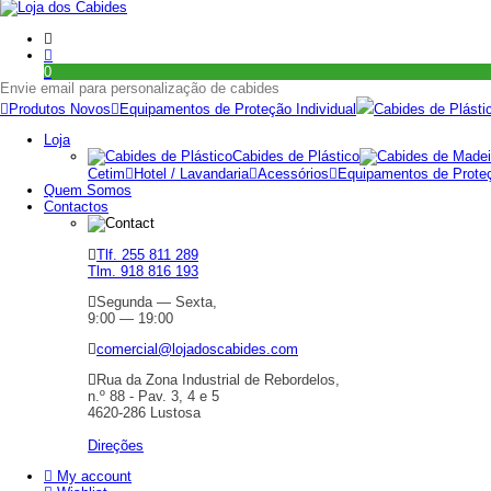
0
Envie email para personalização de cabides
Produtos Novos
Equipamentos de Proteção Individual
Cabides de Plásti
Loja
Cabides de Plástico
Cetim
Hotel / Lavandaria
Acessórios
Equipamentos de Proteç
Quem Somos
Contactos
Tlf. 255 811 289
Tlm. 918 816 193
Segunda — Sexta,
9:00 — 19:00
comercial@lojadoscabides.com
Rua da Zona Industrial de Rebordelos,
n.º 88 - Pav. 3, 4 e 5
4620-286 Lustosa
Direções
My account