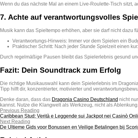
Wenn du das nächste Mal an einem Live‑Roulette‑Tisch sitzt, a
7. Achte auf verantwortungsvolles Spi
Musik kann das Spieltempo erhöhen, aber sie darf nicht dazu fü
Verantwortungs‑Hinweis: Immer vor dem Spielen ein Bud
Praktischer Schritt: Nach jeder Stunde Spielzeit einen ku
Durch regelmäßige Pausen bleibt das Spielerlebnis gesund und
Fazit: Dein Soundtrack zum Erfolg
Die richtige Musikauswahl kann dein Spielerlebnis im Dragonia
Tipp hilft dir, konzentrierter, motivierter und verantwortungsbew
Denke daran, dass das
Dragonia Casino Deutschland
nicht nu
kannst. Nutze die Klangwelt als Werkzeug, nicht als Ablenkung,
Previous Reading
Caribbean Stud: Verità e Leggende sui Jackpot nei Casinò Onl
Next Reading
De Ultieme Gids voor Bonussen en Veilige Betalingen bij Scor