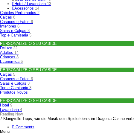
Hotel / Lavandaria
13
Acessórios
14
Cabides Perfumados
2
Calças
8
Casacos e Fatos
6
Interiores
6
Saias e Calças
3
Top e Camisaria
5
PERSONALIZE O SEU CABIDE
Deluxe
22
Adultos
14
Crianças
8
Económica
6
PERSONALIZE O SEU CABIDE
Calças
5
Casacos e Fatos
6
Saias e Calças
3
Top e Camisaria
3
Produtos Novos
PERSONALIZE O SEU CABIDE
Hotel
9
Lavandaria
4
Reading Now
7 Klangvolle Tipps, wie die Musik dein Spielerlebnis im Dragonia Casino verb
Comments
Menu