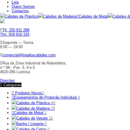
Loja
Quem Somos
Contactos
Cabides de Plástico
Cabides de Madeira
Cabides de Metal
Cabides d
Tlf. 255 811 289
Tlm. 918 816 193
Segunda — Sexta,
9:00 — 19:00
comercial@lojadoscabides.com
Rua da Zona Industrial de Rebordelos,
n.º 88 - Pav. 3, 4 e 5
4620-286 Lustosa
Direções
Categorias
Produtos Novos
2
Equipamentos de Proteção Individual
4
Cabides de Plástico
40
Cabides de Madeira
28
Cabides de Metal
1
Cabides de Veludo
16
Banho / Lingerie
6
Cabides de Cetim
0