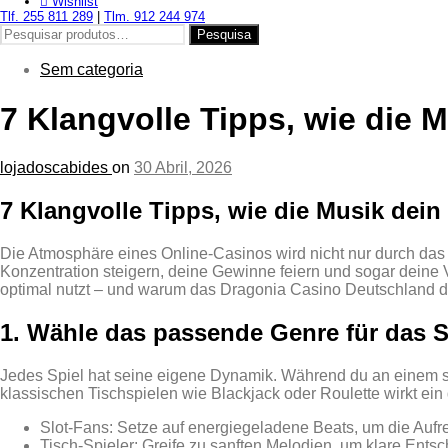
Wishlist
Tlf. 255 811 289
|
Tlm. 912 244 974
Pesquisar
Pesquisa
por:
Sem categoria
7 Klangvolle Tipps, wie die 
lojadoscabides
on
30 Abril, 2026
7 Klangvolle Tipps, wie die Musik dein
Die Atmosphäre eines Online‑Casinos wird nicht nur durch das 
Konzentration steigern, deine Gewinne feiern und sogar deine 
optimal nutzt – und warum das Dragonia Casino Deutschland da
1. Wähle das passende Genre für das Sp
Jedes Spiel hat seine eigene Dynamik. Während du an einem sch
klassischen Tischspielen wie Blackjack oder Roulette wirkt e
Slot‑Fans: Setze auf energiegeladene Beats, um die Auf
Tisch‑Spieler: Greife zu sanften Melodien, um klare Entsc