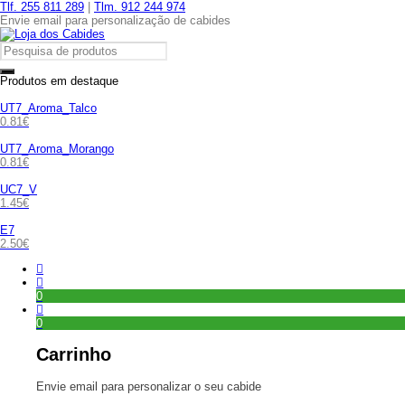
Tlf. 255 811 289
|
Tlm. 912 244 974
Envie email para personalização de cabides
Produtos em destaque
UT7_Aroma_Talco
0.81
€
UT7_Aroma_Morango
0.81
€
UC7_V
1.45
€
E7
2.50
€
0
0
Carrinho
Envie email para personalizar o seu cabide