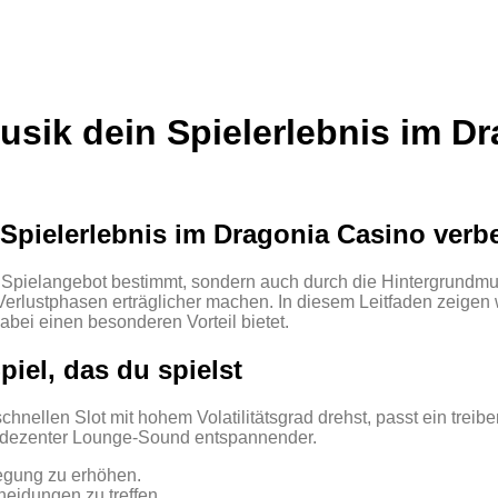
Musik dein Spielerlebnis im D
 Spielerlebnis im Dragonia Casino verb
Spielangebot bestimmt, sondern auch durch die Hintergrundmusik
Verlustphasen erträglicher machen. In diesem Leitfaden zeigen 
bei einen besonderen Vorteil bietet.
iel, das du spielst
nellen Slot mit hohem Volatilitätsgrad drehst, passt ein treib
in dezenter Lounge‑Sound entspannender.
regung zu erhöhen.
heidungen zu treffen.