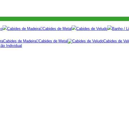
co
Cabides de Madeira
Cabides de Metal
Cabides de Veludo
Banho / Li
Cabides de Madeira
Cabides de Metal
Cabides de Vel
ão Individual