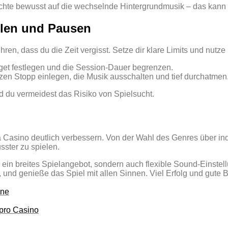
chte bewusst auf die wechselnde Hintergrundmusik – das kann di
elen und Pausen
hren, dass du die Zeit vergisst. Setze dir klare Limits und nut
get festlegen und die Session‑Dauer begrenzen.
rzen Stopp einlegen, die Musik ausschalten und tief durchatmen
 du vermeidest das Risiko von Spielsucht.
 Casino deutlich verbessern. Von der Wahl des Genres über ind
usster zu spielen.
r ein breites Spielangebot, sondern auch flexible Sound‑Einste
 und genieße das Spiel mit allen Sinnen. Viel Erfolg und gute B
ine
ipro Casino