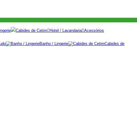
ngerie
Cabides de Cetim
Hotel / Lavandaria
Acessórios
udo
Banho / Lingerie
Cabides de