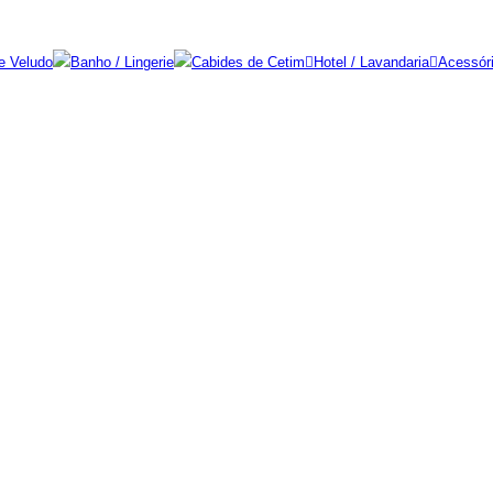
e Veludo
Banho / Lingerie
Cabides de Cetim
Hotel / Lavandaria
Acessór