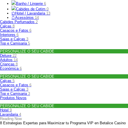
Banho / Lingerie
6
Cabides de Cetim
0
Hotel / Lavandaria
13
Acessórios
14
Cabides Perfumados
2
Calças
8
Casacos e Fatos
6
Interiores
6
Saias e Calças
3
Top e Camisaria
5
PERSONALIZE O SEU CABIDE
Deluxe
22
Adultos
14
Crianças
8
Económica
6
PERSONALIZE O SEU CABIDE
Calças
5
Casacos e Fatos
6
Saias e Calças
3
Top e Camisaria
3
Produtos Novos
PERSONALIZE O SEU CABIDE
Hotel
9
Lavandaria
4
Reading Now
8 Estrategias Expertas para Maximizar tu Programa VIP en Betalice Casino