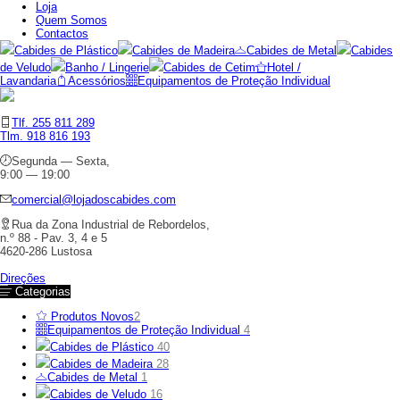
Loja
Quem Somos
Contactos
Cabides de Plástico
Cabides de Madeira
Cabides de Metal
Cabides
de Veludo
Banho / Lingerie
Cabides de Cetim
Hotel /
Lavandaria
Acessórios
Equipamentos de Proteção Individual
Tlf. 255 811 289
Tlm. 918 816 193
Segunda — Sexta,
9:00 — 19:00
comercial@lojadoscabides.com
Rua da Zona Industrial de Rebordelos,
n.º 88 - Pav. 3, 4 e 5
4620-286 Lustosa
Direções
Categorias
Produtos Novos
2
Equipamentos de Proteção Individual
4
Cabides de Plástico
40
Cabides de Madeira
28
Cabides de Metal
1
Cabides de Veludo
16