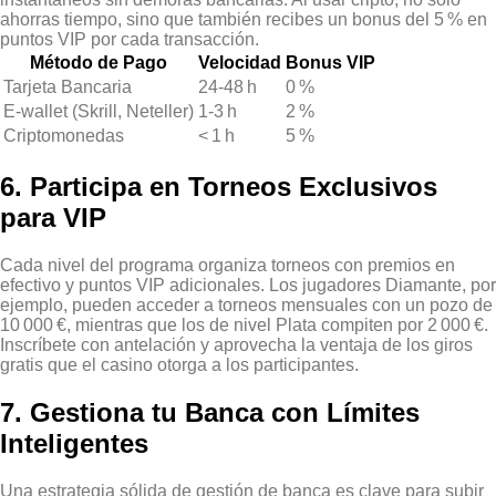
ahorras tiempo, sino que también recibes un bonus del 5 % en
puntos VIP por cada transacción.
Método de Pago
Velocidad
Bonus VIP
Tarjeta Bancaria
24‑48 h
0 %
E‑wallet (Skrill, Neteller)
1‑3 h
2 %
Criptomonedas
< 1 h
5 %
6. Participa en Torneos Exclusivos
para VIP
Cada nivel del programa organiza torneos con premios en
efectivo y puntos VIP adicionales. Los jugadores Diamante, por
ejemplo, pueden acceder a torneos mensuales con un pozo de
10 000 €, mientras que los de nivel Plata compiten por 2 000 €.
Inscríbete con antelación y aprovecha la ventaja de los giros
gratis que el casino otorga a los participantes.
7. Gestiona tu Banca con Límites
Inteligentes
Una estrategia sólida de gestión de banca es clave para subir