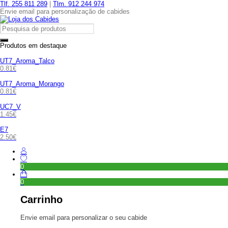
Tlf. 255 811 289
|
Tlm. 912 244 974
Envie email para personalização de cabides
Produtos em destaque
UT7_Aroma_Talco
0.81
€
UT7_Aroma_Morango
0.81
€
UC7_V
1.45
€
E7
2.50
€
0
0
Carrinho
Envie email para personalizar o seu cabide