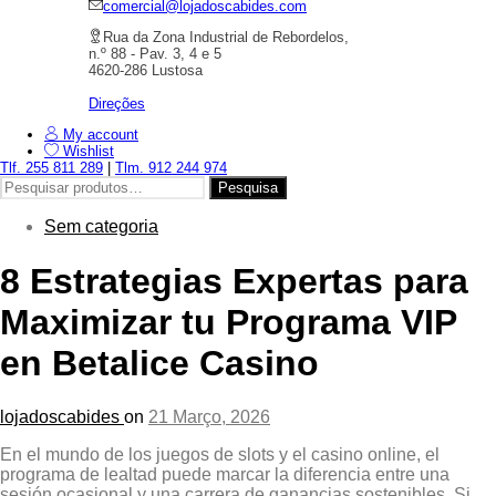
comercial@lojadoscabides.com
Rua da Zona Industrial de Rebordelos,
n.º 88 - Pav. 3, 4 e 5
4620-286 Lustosa
Direções
My account
Wishlist
Tlf. 255 811 289
|
Tlm. 912 244 974
Pesquisar
Pesquisa
por:
Sem categoria
8 Estrategias Expertas para
Maximizar tu Programa VIP
en Betalice Casino
lojadoscabides
on
21 Março, 2026
En el mundo de los juegos de slots y el casino online, el
programa de lealtad puede marcar la diferencia entre una
sesión ocasional y una carrera de ganancias sostenibles. Si