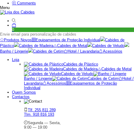
Comments
Menu
0
Envie email para personalização de cabides
Produtos Novos
Equipamentos de Proteção Individual
Cabides de
Plástico
Cabides de Madeira
Cabides de Metal
Cabides de Veludo
Banho / Lingerie
Cabides de Cetim
Hotel / Lavandaria
Acessórios
Loja
Cabides de Plástico
Cabides de Madeira
Cabides de Metal
Cabides de Veludo
Banho / Lingerie
Cabides de Cetim
Hotel /
Lavandaria
Acessórios
Equipamentos de Proteção
Individual
Quem Somos
Contactos
Tlf. 255 811 289
Tlm. 918 816 193
Segunda — Sexta,
9:00 — 19:00