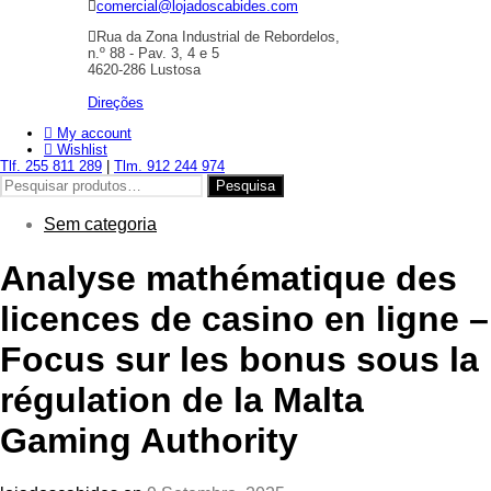
comercial@lojadoscabides.com
Rua da Zona Industrial de Rebordelos,
n.º 88 - Pav. 3, 4 e 5
4620-286 Lustosa
Direções
My account
Wishlist
Tlf. 255 811 289
|
Tlm. 912 244 974
Pesquisar
Pesquisa
por:
Sem categoria
Analyse mathématique des
licences de casino en ligne –
Focus sur les bonus sous la
régulation de la Malta
Gaming Authority