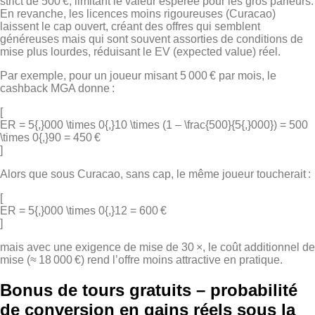
strict de 500 €, limitant le valeur espérée pour les gros parieurs.
En revanche, les licences moins rigoureuses (Curacao)
laissent le cap ouvert, créant des offres qui semblent
généreuses mais qui sont souvent assorties de conditions de
mise plus lourdes, réduisant le EV (expected value) réel.
Par exemple, pour un joueur misant 5 000 € par mois, le
cashback MGA donne :
[
ER = 5{,}000 \times 0{,}10 \times (1 – \frac{500}{5{,}000}) = 500
\times 0{,}90 = 450 €
]
Alors que sous Curacao, sans cap, le même joueur toucherait :
[
ER = 5{,}000 \times 0{,}12 = 600 €
]
mais avec une exigence de mise de 30 ×, le coût additionnel de
mise (≈ 18 000 €) rend l’offre moins attractive en pratique.
Bonus de tours gratuits – probabilité
de conversion en gains réels sous la