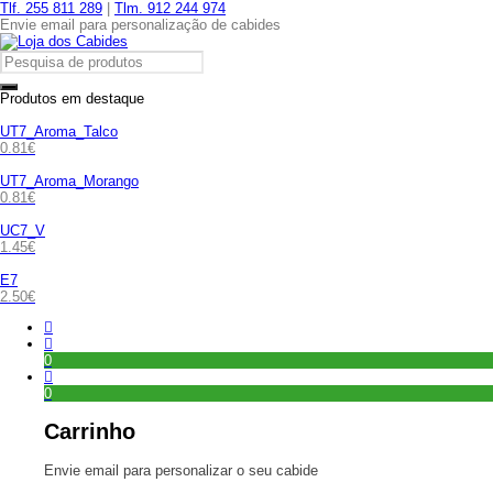
Tlf. 255 811 289
|
Tlm. 912 244 974
Envie email para personalização de cabides
Produtos em destaque
UT7_Aroma_Talco
0.81
€
UT7_Aroma_Morango
0.81
€
UC7_V
1.45
€
E7
2.50
€
0
0
Carrinho
Envie email para personalizar o seu cabide