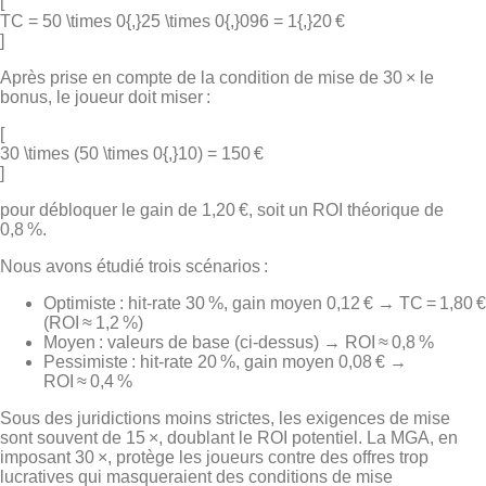
[
TC = 50 \times 0{,}25 \times 0{,}096 = 1{,}20 €
]
Après prise en compte de la condition de mise de 30 × le
bonus, le joueur doit miser :
[
30 \times (50 \times 0{,}10) = 150 €
]
pour débloquer le gain de 1,20 €, soit un ROI théorique de
0,8 %.
Nous avons étudié trois scénarios :
Optimiste : hit‑rate 30 %, gain moyen 0,12 € → TC = 1,80 €
(ROI ≈ 1,2 %)
Moyen : valeurs de base (ci‑dessus) → ROI ≈ 0,8 %
Pessimiste : hit‑rate 20 %, gain moyen 0,08 € →
ROI ≈ 0,4 %
Sous des juridictions moins strictes, les exigences de mise
sont souvent de 15 ×, doublant le ROI potentiel. La MGA, en
imposant 30 ×, protège les joueurs contre des offres trop
lucratives qui masqueraient des conditions de mise