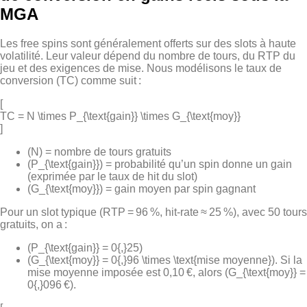
MGA
Les free spins sont généralement offerts sur des slots à haute
volatilité. Leur valeur dépend du nombre de tours, du RTP du
jeu et des exigences de mise. Nous modélisons le taux de
conversion (TC) comme suit :
[
TC = N \times P_{\text{gain}} \times G_{\text{moy}}
]
(N) = nombre de tours gratuits
(P_{\text{gain}}) = probabilité qu’un spin donne un gain
(exprimée par le taux de hit du slot)
(G_{\text{moy}}) = gain moyen par spin gagnant
Pour un slot typique (RTP = 96 %, hit‑rate ≈ 25 %), avec 50 tours
gratuits, on a :
(P_{\text{gain}} = 0{,}25)
(G_{\text{moy}} = 0{,}96 \times \text{mise moyenne}). Si la
mise moyenne imposée est 0,10 €, alors (G_{\text{moy}} =
0{,}096 €).