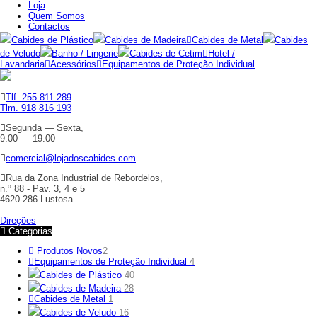
Loja
Quem Somos
Contactos
Cabides de Plástico
Cabides de Madeira
Cabides de Metal
Cabides
de Veludo
Banho / Lingerie
Cabides de Cetim
Hotel /
Lavandaria
Acessórios
Equipamentos de Proteção Individual
Tlf. 255 811 289
Tlm. 918 816 193
Segunda — Sexta,
9:00 — 19:00
comercial@lojadoscabides.com
Rua da Zona Industrial de Rebordelos,
n.º 88 - Pav. 3, 4 e 5
4620-286 Lustosa
Direções
Categorias
Produtos Novos
2
Equipamentos de Proteção Individual
4
Cabides de Plástico
40
Cabides de Madeira
28
Cabides de Metal
1
Cabides de Veludo
16