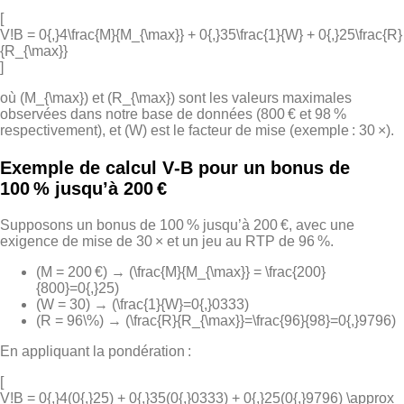
[
V!B = 0{,}4\frac{M}{M_{\max}} + 0{,}35\frac{1}{W} + 0{,}25\frac{R}
{R_{\max}}
]
où (M_{\max}) et (R_{\max}) sont les valeurs maximales
observées dans notre base de données (800 € et 98 %
respectivement), et (W) est le facteur de mise (exemple : 30 ×).
Exemple de calcul V‑B pour un bonus de
100 % jusqu’à 200 €
Supposons un bonus de 100 % jusqu’à 200 €, avec une
exigence de mise de 30 × et un jeu au RTP de 96 %.
(M = 200 €) → (\frac{M}{M_{\max}} = \frac{200}
{800}=0{,}25)
(W = 30) → (\frac{1}{W}=0{,}0333)
(R = 96\%) → (\frac{R}{R_{\max}}=\frac{96}{98}=0{,}9796)
En appliquant la pondération :
[
V!B = 0{,}4(0{,}25) + 0{,}35(0{,}0333) + 0{,}25(0{,}9796) \approx