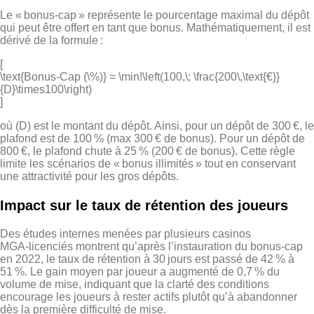
Le « bonus‑cap » représente le pourcentage maximal du dépôt
qui peut être offert en tant que bonus. Mathématiquement, il est
dérivé de la formule :
[
\text{Bonus‑Cap (\%)} = \min!\left(100,\; \frac{200\,\text{€}}
{D}\times100\right)
]
où (D) est le montant du dépôt. Ainsi, pour un dépôt de 300 €, le
plafond est de 100 % (max 300 € de bonus). Pour un dépôt de
800 €, le plafond chute à 25 % (200 € de bonus). Cette règle
limite les scénarios de « bonus illimités » tout en conservant
une attractivité pour les gros dépôts.
Impact sur le taux de rétention des joueurs
Des études internes menées par plusieurs casinos
MGA‑licenciés montrent qu’après l’instauration du bonus‑cap
en 2022, le taux de rétention à 30 jours est passé de 42 % à
51 %. Le gain moyen par joueur a augmenté de 0,7 % du
volume de mise, indiquant que la clarté des conditions
encourage les joueurs à rester actifs plutôt qu’à abandonner
dès la première difficulté de mise.