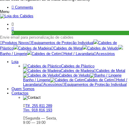
Comments
Menu
0
Envie email para personalização de cabides
Produtos Novos
Equipamentos de Proteção Individual
Cabides de
Plástico
Cabides de Madeira
Cabides de Metal
Cabides de Veludo
Banho / Lingerie
Cabides de Cetim
Hotel / Lavandaria
Acessórios
Loja
Cabides de Plástico
Cabides de Madeira
Cabides de Metal
Cabides de Veludo
Banho / Lingerie
Cabides de Cetim
Hotel /
Lavandaria
Acessórios
Equipamentos de Proteção Individual
Quem Somos
Contactos
Tlf. 255 811 289
Tlm. 918 816 193
Segunda — Sexta,
9:00 — 19:00