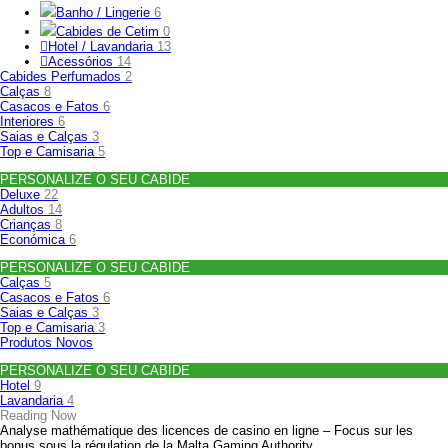
Banho / Lingerie
6
Cabides de Cetim
0
Hotel / Lavandaria
13
Acessórios
14
Cabides Perfumados
2
Calças
8
Casacos e Fatos
6
Interiores
6
Saias e Calças
3
Top e Camisaria
5
PERSONALIZE O SEU CABIDE
Deluxe
22
Adultos
14
Crianças
8
Económica
6
PERSONALIZE O SEU CABIDE
Calças
5
Casacos e Fatos
6
Saias e Calças
3
Top e Camisaria
3
Produtos Novos
PERSONALIZE O SEU CABIDE
Hotel
9
Lavandaria
4
Reading Now
Analyse mathématique des licences de casino en ligne – Focus sur les
bonus sous la régulation de la Malta Gaming Authority