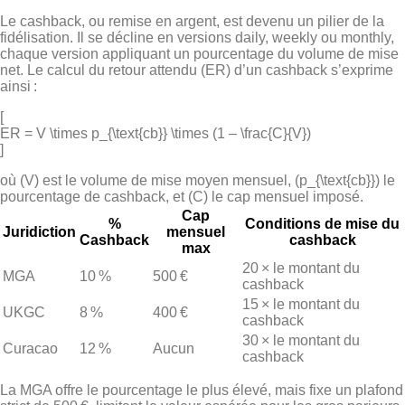
Le cashback, ou remise en argent, est devenu un pilier de la
fidélisation. Il se décline en versions daily, weekly ou monthly,
chaque version appliquant un pourcentage du volume de mise
net. Le calcul du retour attendu (ER) d’un cashback s’exprime
ainsi :
[
ER = V \times p_{\text{cb}} \times (1 – \frac{C}{V})
]
où (V) est le volume de mise moyen mensuel, (p_{\text{cb}}) le
pourcentage de cashback, et (C) le cap mensuel imposé.
Cap
%
Conditions de mise du
Juridiction
mensuel
Cashback
cashback
max
20 × le montant du
MGA
10 %
500 €
cashback
15 × le montant du
UKGC
8 %
400 €
cashback
30 × le montant du
Curacao
12 %
Aucun
cashback
La MGA offre le pourcentage le plus élevé, mais fixe un plafond