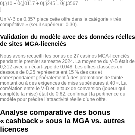
0{,}10 + 0{,}0117 + 0{,}245 = 0{,}3567
]
Un V‑B de 0,357 place cette offre dans la catégorie « très
compétitive » (seuil supérieur : 0,30).
Validation du modèle avec des données réelles
de sites MGA‑licenciés
Nous avons recueilli les bonus de 27 casinos MGA‑licenciés
pendant le premier semestre 2024. La moyenne du V‑B était de
0,312 avec un écart‑type de 0,048. Les offres classées en
dessous de 0,25 représentaient 15 % des cas et
correspondaient généralement à des promotions de faible
montant ou à des exigences de mise supérieures à 40 ×. La
corrélation entre le V‑B et le taux de conversion (joueur qui
complète la mise) était de 0,62, confirmant la pertinence du
modèle pour prédire l’attractivité réelle d’une offre.
Analyse comparative des bonus
« cashback » sous la MGA vs. autres
licences