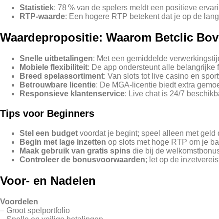
Statistiek
: 78 % van de spelers meldt een positieve ervari
RTP‑waarde
: Een hogere RTP betekent dat je op de lange
Waardepropositie: Waarom Betclic Bove
Snelle uitbetalingen
: Met een gemiddelde verwerkingstijd
Mobiele flexibiliteit
: De app ondersteunt alle belangrijke f
Breed spelassortiment
: Van slots tot live casino en spo
Betrouwbare licentie
: De MGA‑licentie biedt extra gemo
Responsieve klantenservice
: Live chat is 24/7 beschik
Tips voor Beginners
Stel een budget
voordat je begint; speel alleen met geld 
Begin met lage inzetten
op slots met hoge RTP om je ba
Maak gebruik van gratis spins
die bij de welkomstbonus 
Controleer de bonusvoorwaarden
; let op de inzetverei
Voor- en Nadelen
Voordelen
– Groot spelportfolio