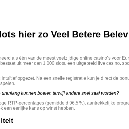
ots hier zo Veel Betere Bele
ioneerd als één van de meest veelzijdige online casino’s voor E
staat uit meer dan 1.000 slots, een uitgebreid live casino, 
ntuïtief opgezet. Na een snelle registratie kun je direct de bon
 spelen.
e urenlang kunnen boeien terwijl andere snel saai worden?
 hoge RTP‑percentages (gemiddeld 96,5 %), aantrekkelijke prog
k een eerlijke kans op winst hebben.
teit