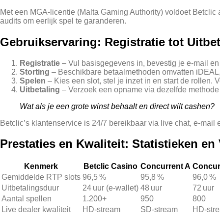
Met een MGA‑licentie (Malta Gaming Authority) voldoet Betclic
audits om eerlijk spel te garanderen.
Gebruikservaring: Registratie tot Uitbe
Registratie
– Vul basisgegevens in, bevestig je e‑mail en
Storting
– Beschikbare betaalmethoden omvatten iDEAL, cr
Spelen
– Kies een slot, stel je inzet in en start de rollen
Uitbetaling
– Verzoek een opname via dezelfde methode a
Wat als je een grote winst behaalt en direct wilt cashen?
Betclic’s klantenservice is 24/7 bereikbaar via live chat, e‑mai
Prestaties en Kwaliteit: Statistieken en
Kenmerk
Betclic Casino
Concurrent A
Concur
Gemiddelde RTP slots
96,5 %
95,8 %
96,0 %
Uitbetalingsduur
24 uur (e‑wallet)
48 uur
72 uur
Aantal spellen
1.200+
950
800
Live dealer kwaliteit
HD‑stream
SD‑stream
HD‑str