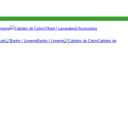
ngerie
Cabides de Cetim
Hotel / Lavandaria
Acessórios
udo
Banho / Lingerie
Cabides de