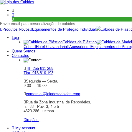
0
Envie email para personalização de cabides
Produtos Novos
Equipamentos de Proteção Individual
Cabides de Plásti
Loja
Cabides de Plástico
Cetim
Hotel / Lavandaria
Acessórios
Equipamentos de Proteç
Quem Somos
Contactos
Tlf. 255 811 289
Tlm. 918 816 193
Segunda — Sexta,
9:00 — 19:00
comercial@lojadoscabides.com
Rua da Zona Industrial de Rebordelos,
n.º 88 - Pav. 3, 4 e 5
4620-286 Lustosa
Direções
My account