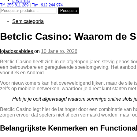
Wishlist
Tlf. 255 811 289
|
Tlm. 912 244 974
Pesquisar
Pesquisa
por:
Sem categoria
Betclic Casino: Waarom de Sl
lojadoscabides
on
10 Janeiro, 2026
Betclic Casino heeft zich in de afgelopen jaren stevig geposit
een betrouwbare en gereguleerde speelomgeving. Het aanbod be
voor iOS en Android.
Voor nieuwkomers kan het overweldigend lijken, maar de site is i
zelfs op mobiele netwerken, waardoor je direct kunt starten met
Heb je je ooit afgevraagd waarom sommige online slots j
Betclic Casino legt hier de lat hoger door een combinatie van
zorgen ervoor dat spelers niet alleen vermaakt worden, maar oo
Belangrijkste Kenmerken en Functionali