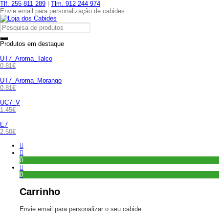
Tlf. 255 811 289
|
Tlm. 912 244 974
Envie email para personalização de cabides
Produtos em destaque
UT7_Aroma_Talco
0.81
€
UT7_Aroma_Morango
0.81
€
UC7_V
1.45
€
E7
2.50
€
0
0
Carrinho
Envie email para personalizar o seu cabide