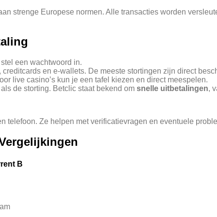
 aan strenge Europese normen. Alle transacties worden versleut
taling
 stel een wachtwoord in.
editcards en e‑wallets. De meeste stortingen zijn direct besch
. Voor live casino’s kun je een tafel kiezen en direct meespelen.
ls de storting. Betclic staat bekend om
snelle uitbetalingen
, 
l en telefoon. Ze helpen met verificatievragen en eventuele prob
 Vergelijkingen
rent B
eam