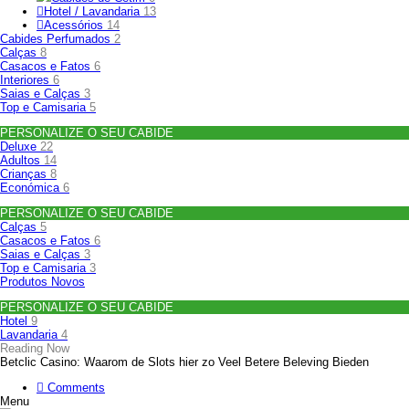
Hotel / Lavandaria
13
Acessórios
14
Cabides Perfumados
2
Calças
8
Casacos e Fatos
6
Interiores
6
Saias e Calças
3
Top e Camisaria
5
PERSONALIZE O SEU CABIDE
Deluxe
22
Adultos
14
Crianças
8
Económica
6
PERSONALIZE O SEU CABIDE
Calças
5
Casacos e Fatos
6
Saias e Calças
3
Top e Camisaria
3
Produtos Novos
PERSONALIZE O SEU CABIDE
Hotel
9
Lavandaria
4
Reading Now
Betclic Casino: Waarom de Slots hier zo Veel Betere Beleving Bieden
Comments
Menu