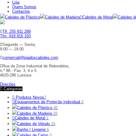
Loja
Quem Somos
Contactos
Cabides de Plástico
Cabides de Madeira
Cabides de Metal
Cabides d
Tlf. 255 811 289
Tlm. 918 816 193
Segunda — Sexta,
9:00 — 19:00
comercial@lojadoscabides.com
Rua da Zona Industrial de Rebordelos,
n.º 88 - Pav. 3, 4 e 5
4620-286 Lustosa
Direções
Categorias
Produtos Novos
2
Equipamentos de Proteção Individual
4
Cabides de Plástico
40
Cabides de Madeira
28
Cabides de Metal
1
Cabides de Veludo
16
Banho / Lingerie
6
Cabides de Cetim
0