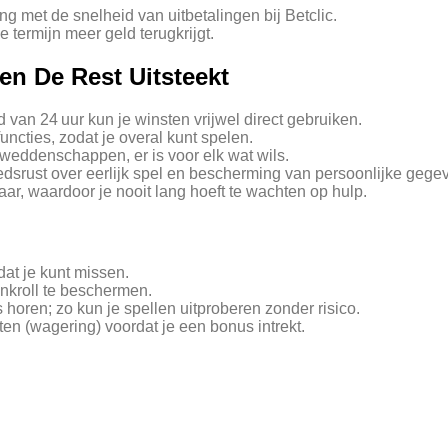
ng met de snelheid van uitbetalingen bij Betclic.
 termijn meer geld terugkrijgt.
n De Rest Uitsteekt
 van 24 uur kun je winsten vrijwel direct gebruiken.
uncties, zodat je overal kunt spelen.
rtweddenschappen, er is voor elk wat wils.
edsrust over eerlijk spel en bescherming van persoonlijke gege
baar, waardoor je nooit lang hoeft te wachten op hulp.
dat je kunt missen.
nkroll te beschermen.
horen; zo kun je spellen uitproberen zonder risico.
sten (wagering) voordat je een bonus intrekt.