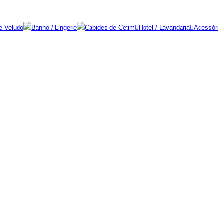
e Veludo
Banho / Lingerie
Cabides de Cetim
Hotel / Lavandaria
Acessór