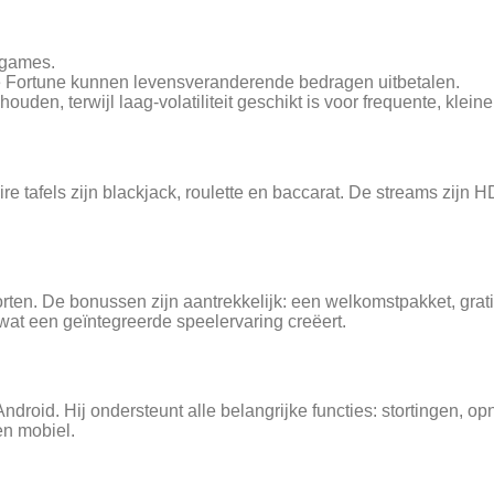
D‑games.
ne Fortune kunnen levensveranderende bedragen uitbetalen.
houden, terwijl laag‑volatiliteit geschikt is voor frequente, klein
ire tafels zijn blackjack, roulette en baccarat. De streams zijn 
porten. De bonussen zijn aantrekkelijk: een welkomstpakket, gr
at een geïntegreerde speelervaring creëert.
ndroid. Hij ondersteunt alle belangrijke functies: stortingen,
n mobiel.