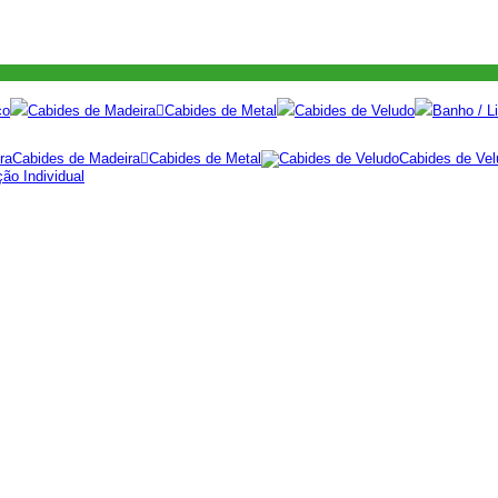
co
Cabides de Madeira
Cabides de Metal
Cabides de Veludo
Banho / Li
Cabides de Madeira
Cabides de Metal
Cabides de Vel
ão Individual