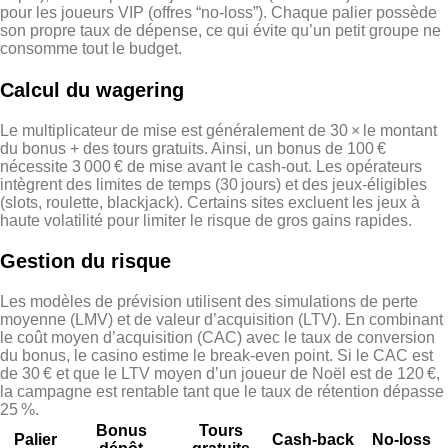
pour les joueurs VIP (offres “no‑loss”). Chaque palier possède
son propre taux de dépense, ce qui évite qu’un petit groupe ne
consomme tout le budget.
Calcul du wagering
Le multiplicateur de mise est généralement de 30 × le montant
du bonus + des tours gratuits. Ainsi, un bonus de 100 €
nécessite 3 000 € de mise avant le cash‑out. Les opérateurs
intègrent des limites de temps (30 jours) et des jeux‑éligibles
(slots, roulette, blackjack). Certains sites excluent les jeux à
haute volatilité pour limiter le risque de gros gains rapides.
Gestion du risque
Les modèles de prévision utilisent des simulations de perte
moyenne (LMV) et de valeur d’acquisition (LTV). En combinant
le coût moyen d’acquisition (CAC) avec le taux de conversion
du bonus, le casino estime le break‑even point. Si le CAC est
de 30 € et que le LTV moyen d’un joueur de Noël est de 120 €,
la campagne est rentable tant que le taux de rétention dépasse
25 %.
Bonus
Tours
Palier
Cash‑back
No‑loss