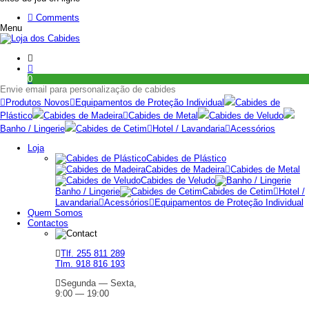
Comments
Menu
0
Envie email para personalização de cabides
Produtos Novos
Equipamentos de Proteção Individual
Cabides de
Plástico
Cabides de Madeira
Cabides de Metal
Cabides de Veludo
Banho / Lingerie
Cabides de Cetim
Hotel / Lavandaria
Acessórios
Loja
Cabides de Plástico
Cabides de Madeira
Cabides de Metal
Cabides de Veludo
Banho / Lingerie
Cabides de Cetim
Hotel /
Lavandaria
Acessórios
Equipamentos de Proteção Individual
Quem Somos
Contactos
Tlf. 255 811 289
Tlm. 918 816 193
Segunda — Sexta,
9:00 — 19:00