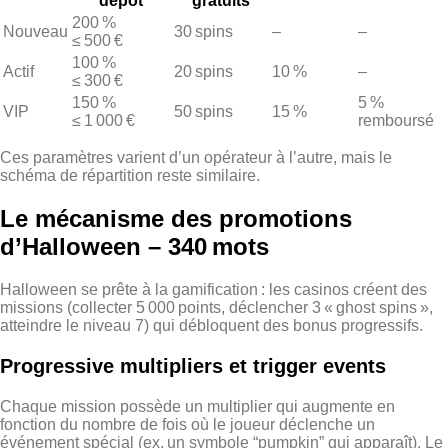
dépôt
gratuits
200 %
Nouveau
30 spins
–
–
≤ 500 €
100 %
Actif
20 spins
10 %
–
≤ 300 €
150 %
5 %
VIP
50 spins
15 %
≤ 1 000 €
remboursé
Ces paramètres varient d’un opérateur à l’autre, mais le
schéma de répartition reste similaire.
Le mécanisme des promotions
d’Halloween – 340 mots
Halloween se prête à la gamification : les casinos créent des
missions (collecter 5 000 points, déclencher 3 « ghost spins »,
atteindre le niveau 7) qui débloquent des bonus progressifs.
Progressive multipliers et trigger events
Chaque mission possède un multiplier qui augmente en
fonction du nombre de fois où le joueur déclenche un
événement spécial (ex. un symbole “pumpkin” qui apparaît). Le