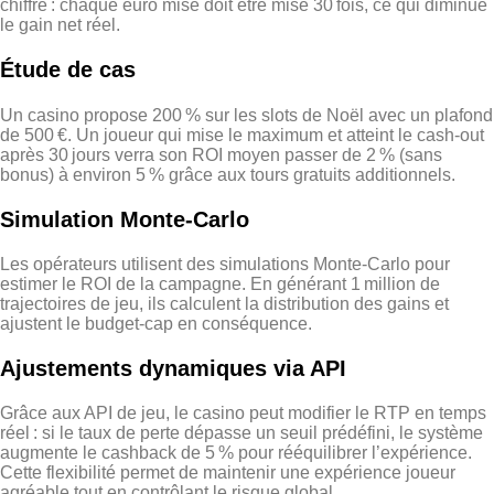
chiffre : chaque euro misé doit être misé 30 fois, ce qui diminue
le gain net réel.
Étude de cas
Un casino propose 200 % sur les slots de Noël avec un plafond
de 500 €. Un joueur qui mise le maximum et atteint le cash‑out
après 30 jours verra son ROI moyen passer de 2 % (sans
bonus) à environ 5 % grâce aux tours gratuits additionnels.
Simulation Monte‑Carlo
Les opérateurs utilisent des simulations Monte‑Carlo pour
estimer le ROI de la campagne. En générant 1 million de
trajectoires de jeu, ils calculent la distribution des gains et
ajustent le budget‑cap en conséquence.
Ajustements dynamiques via API
Grâce aux API de jeu, le casino peut modifier le RTP en temps
réel : si le taux de perte dépasse un seuil prédéfini, le système
augmente le cashback de 5 % pour rééquilibrer l’expérience.
Cette flexibilité permet de maintenir une expérience joueur
agréable tout en contrôlant le risque global.