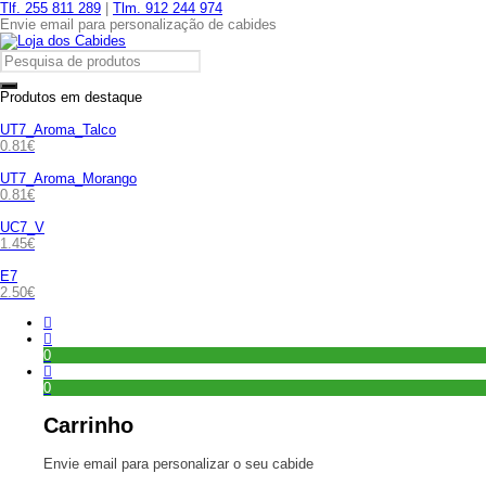
Tlf. 255 811 289
|
Tlm. 912 244 974
Envie email para personalização de cabides
Produtos em destaque
UT7_Aroma_Talco
0.81
€
UT7_Aroma_Morango
0.81
€
UC7_V
1.45
€
E7
2.50
€
0
0
Carrinho
Envie email para personalizar o seu cabide