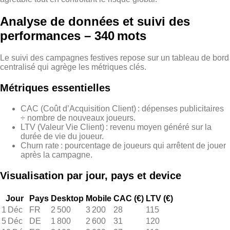
Analyse de données et suivi des
performances – 340 mots
Le suivi des campagnes festives repose sur un tableau de bord
centralisé qui agrège les métriques clés.
Métriques essentielles
CAC (Coût d’Acquisition Client) : dépenses publicitaires
÷ nombre de nouveaux joueurs.
LTV (Valeur Vie Client) : revenu moyen généré sur la
durée de vie du joueur.
Churn rate : pourcentage de joueurs qui arrêtent de jouer
après la campagne.
Visualisation par jour, pays et device
Jour
Pays
Desktop
Mobile
CAC (€)
LTV (€)
1 Déc
FR
2 500
3 200
28
115
5 Déc
DE
1 800
2 600
31
120