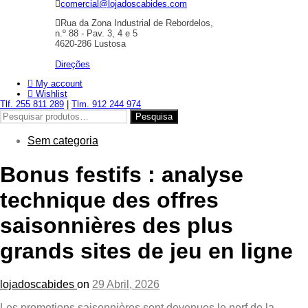
comercial@lojadoscabides.com
Rua da Zona Industrial de Rebordelos,
n.º 88 - Pav. 3, 4 e 5
4620-286 Lustosa
Direções
My account
Wishlist
Tlf. 255 811 289
|
Tlm. 912 244 974
Pesquisar
Pesquisa
por:
Sem categoria
Bonus festifs : analyse
technique des offres
saisonnières des plus
grands sites de jeu en ligne
lojadoscabides
on
29 Abril, 2026
Les promotions saisonnières sont devenues le nerf de la