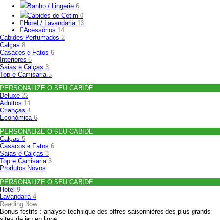
Banho / Lingerie
6
Cabides de Cetim
0
Hotel / Lavandaria
13
Acessórios
14
Cabides Perfumados
2
Calças
8
Casacos e Fatos
6
Interiores
6
Saias e Calças
3
Top e Camisaria
5
PERSONALIZE O SEU CABIDE
Deluxe
22
Adultos
14
Crianças
8
Económica
6
PERSONALIZE O SEU CABIDE
Calças
5
Casacos e Fatos
6
Saias e Calças
3
Top e Camisaria
3
Produtos Novos
PERSONALIZE O SEU CABIDE
Hotel
9
Lavandaria
4
Reading Now
Bonus festifs : analyse technique des offres saisonnières des plus grands
sites de jeu en ligne