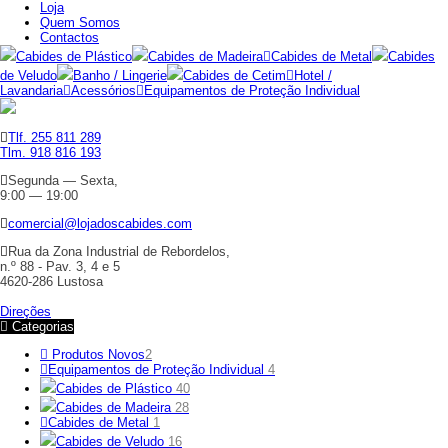
Loja
Quem Somos
Contactos
Cabides de Plástico
Cabides de Madeira
Cabides de Metal
Cabides
de Veludo
Banho / Lingerie
Cabides de Cetim
Hotel /
Lavandaria
Acessórios
Equipamentos de Proteção Individual
Tlf. 255 811 289
Tlm. 918 816 193
Segunda — Sexta,
9:00 — 19:00
comercial@lojadoscabides.com
Rua da Zona Industrial de Rebordelos,
n.º 88 - Pav. 3, 4 e 5
4620-286 Lustosa
Direções
Categorias
Produtos Novos
2
Equipamentos de Proteção Individual
4
Cabides de Plástico
40
Cabides de Madeira
28
Cabides de Metal
1
Cabides de Veludo
16