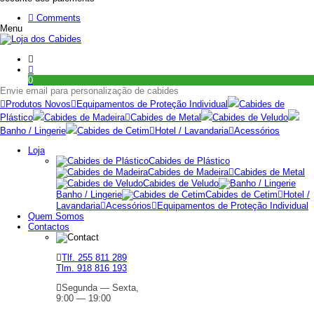
Comments
Menu
0
Envie email para personalização de cabides
Produtos Novos
Equipamentos de Proteção Individual
Cabides de
Plástico
Cabides de Madeira
Cabides de Metal
Cabides de Veludo
Banho / Lingerie
Cabides de Cetim
Hotel / Lavandaria
Acessórios
Loja
Cabides de Plástico
Cabides de Madeira
Cabides de Metal
Cabides de Veludo
Banho / Lingerie
Cabides de Cetim
Hotel /
Lavandaria
Acessórios
Equipamentos de Proteção Individual
Quem Somos
Contactos
Tlf. 255 811 289
Tlm. 918 816 193
Segunda — Sexta,
9:00 — 19:00