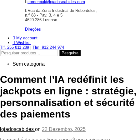
comercial@lojadoscabides.com
Rua da Zona Industrial de Rebordelos,
n.º 88 - Pav. 3, 4 e 5
4620-286 Lustosa
Direções
My account
Wishlist
Tlf. 255 811 289
|
Tlm. 912 244 974
Pesquisar
Pesquisa
por:
Sem categoria
Comment l’IA redéfinit les
jackpots en ligne : stratégie,
personnalisation et sécurité
des paiements
lojadoscabides
on
22 Dezembro, 2025
Le marché du jeu en ligne connaît une croissance