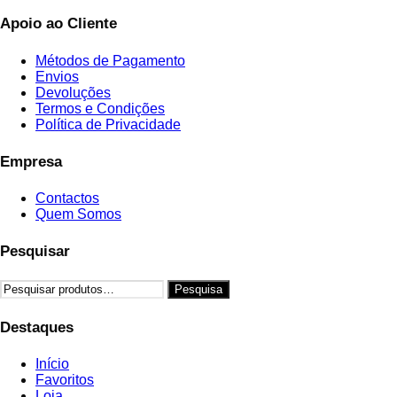
Apoio ao Cliente
Métodos de Pagamento
Envios
Devoluções
Termos e Condições
Política de Privacidade
Empresa
Contactos
Quem Somos
Pesquisar
Pesquisar
Pesquisa
por:
Destaques
Início
Favoritos
Loja