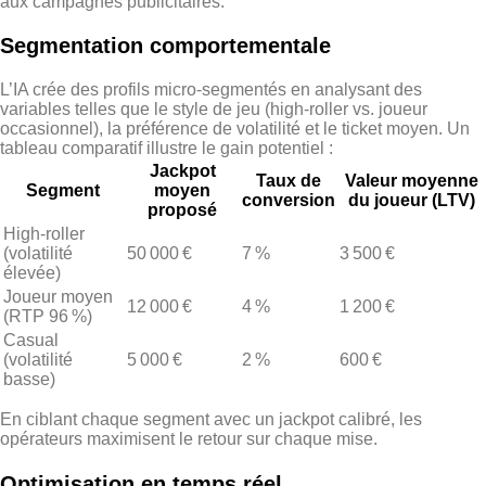
aux campagnes publicitaires.
Segmentation comportementale
L’IA crée des profils micro‑segmentés en analysant des
variables telles que le style de jeu (high‑roller vs. joueur
occasionnel), la préférence de volatilité et le ticket moyen. Un
tableau comparatif illustre le gain potentiel :
Jackpot
Taux de
Valeur moyenne
Segment
moyen
conversion
du joueur (LTV)
proposé
High‑roller
(volatilité
50 000 €
7 %
3 500 €
élevée)
Joueur moyen
12 000 €
4 %
1 200 €
(RTP 96 %)
Casual
(volatilité
5 000 €
2 %
600 €
basse)
En ciblant chaque segment avec un jackpot calibré, les
opérateurs maximisent le retour sur chaque mise.
Optimisation en temps réel