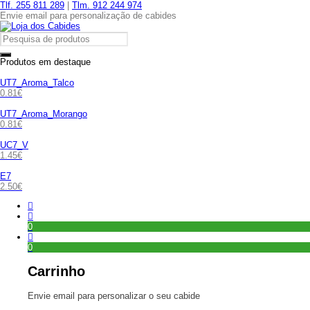
Tlf. 255 811 289
|
Tlm. 912 244 974
Envie email para personalização de cabides
Produtos em destaque
UT7_Aroma_Talco
0.81
€
UT7_Aroma_Morango
0.81
€
UC7_V
1.45
€
E7
2.50
€
0
0
Carrinho
Envie email para personalizar o seu cabide