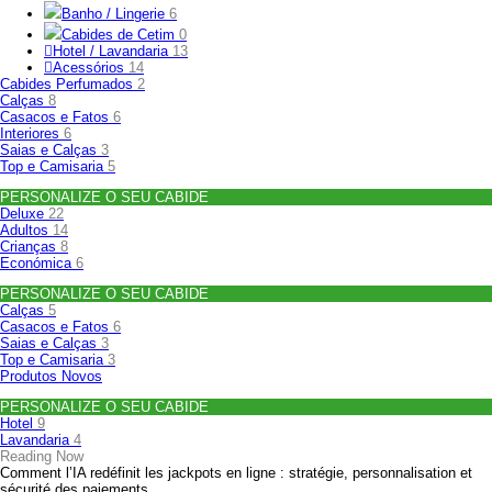
Banho / Lingerie
6
Cabides de Cetim
0
Hotel / Lavandaria
13
Acessórios
14
Cabides Perfumados
2
Calças
8
Casacos e Fatos
6
Interiores
6
Saias e Calças
3
Top e Camisaria
5
PERSONALIZE O SEU CABIDE
Deluxe
22
Adultos
14
Crianças
8
Económica
6
PERSONALIZE O SEU CABIDE
Calças
5
Casacos e Fatos
6
Saias e Calças
3
Top e Camisaria
3
Produtos Novos
PERSONALIZE O SEU CABIDE
Hotel
9
Lavandaria
4
Reading Now
Comment l’IA redéfinit les jackpots en ligne : stratégie, personnalisation et
sécurité des paiements