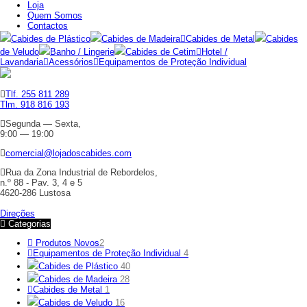
Loja
Quem Somos
Contactos
Cabides de Plástico
Cabides de Madeira
Cabides de Metal
Cabides
de Veludo
Banho / Lingerie
Cabides de Cetim
Hotel /
Lavandaria
Acessórios
Equipamentos de Proteção Individual
Tlf. 255 811 289
Tlm. 918 816 193
Segunda — Sexta,
9:00 — 19:00
comercial@lojadoscabides.com
Rua da Zona Industrial de Rebordelos,
n.º 88 - Pav. 3, 4 e 5
4620-286 Lustosa
Direções
Categorias
Produtos Novos
2
Equipamentos de Proteção Individual
4
Cabides de Plástico
40
Cabides de Madeira
28
Cabides de Metal
1
Cabides de Veludo
16