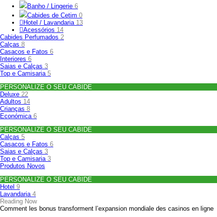
Banho / Lingerie
6
Cabides de Cetim
0
Hotel / Lavandaria
13
Acessórios
14
Cabides Perfumados
2
Calças
8
Casacos e Fatos
6
Interiores
6
Saias e Calças
3
Top e Camisaria
5
PERSONALIZE O SEU CABIDE
Deluxe
22
Adultos
14
Crianças
8
Económica
6
PERSONALIZE O SEU CABIDE
Calças
5
Casacos e Fatos
6
Saias e Calças
3
Top e Camisaria
3
Produtos Novos
PERSONALIZE O SEU CABIDE
Hotel
9
Lavandaria
4
Reading Now
Comment les bonus transforment l’expansion mondiale des casinos en ligne