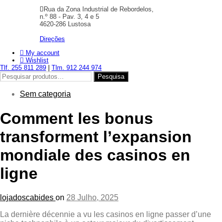
Rua da Zona Industrial de Rebordelos,
n.º 88 - Pav. 3, 4 e 5
4620-286 Lustosa
Direções
My account
Wishlist
Tlf. 255 811 289
|
Tlm. 912 244 974
Pesquisar
Pesquisa
por:
Sem categoria
Comment les bonus
transforment l’expansion
mondiale des casinos en
ligne
lojadoscabides
on
28 Julho, 2025
La dernière décennie a vu les casinos en ligne passer d’une