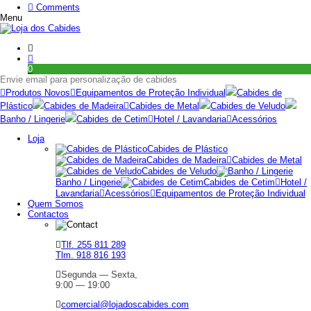
Comments
Menu
0
Envie email para personalização de cabides
Produtos Novos
Equipamentos de Proteção Individual
Cabides de
Plástico
Cabides de Madeira
Cabides de Metal
Cabides de Veludo
Banho / Lingerie
Cabides de Cetim
Hotel / Lavandaria
Acessórios
Loja
Cabides de Plástico
Cabides de Madeira
Cabides de Metal
Cabides de Veludo
Banho / Lingerie
Cabides de Cetim
Hotel /
Lavandaria
Acessórios
Equipamentos de Proteção Individual
Quem Somos
Contactos
Tlf. 255 811 289
Tlm. 918 816 193
Segunda — Sexta,
9:00 — 19:00
comercial@lojadoscabides.com