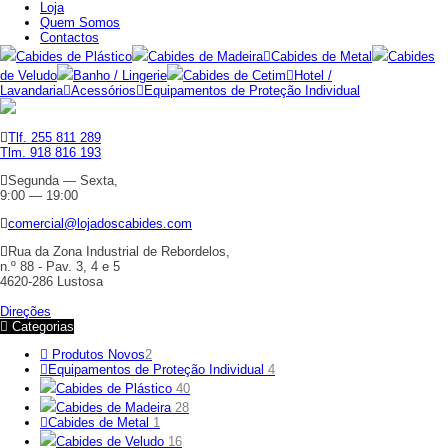
Loja
Quem Somos
Contactos
Cabides de Plástico
Cabides de Madeira
Cabides de Metal
Cabides
de Veludo
Banho / Lingerie
Cabides de Cetim
Hotel /
Lavandaria
Acessórios
Equipamentos de Proteção Individual
Tlf. 255 811 289
Tlm. 918 816 193
Segunda — Sexta,
9:00 — 19:00
comercial@lojadoscabides.com
Rua da Zona Industrial de Rebordelos,
n.º 88 - Pav. 3, 4 e 5
4620-286 Lustosa
Direções
Categorias
Produtos Novos
2
Equipamentos de Proteção Individual
4
Cabides de Plástico
40
Cabides de Madeira
28
Cabides de Metal
1
Cabides de Veludo
16