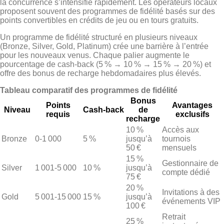
la concurrence s’intensifie rapidement. Les opérateurs locaux
proposent souvent des programmes de fidélité basés sur des
points convertibles en crédits de jeu ou en tours gratuits.
Un programme de fidélité structuré en plusieurs niveaux
(Bronze, Silver, Gold, Platinum) crée une barrière à l’entrée
pour les nouveaux venus. Chaque palier augmente le
pourcentage de cash‑back (5 % → 10 % → 15 % → 20 %) et
offre des bonus de recharge hebdomadaires plus élevés.
Tableau comparatif des programmes de fidélité
Bonus
Points
Avantages
Niveau
Cash‑back
de
requis
exclusifs
recharge
10 %
Accès aux
Bronze
0‑1 000
5 %
jusqu’à
tournois
50 €
mensuels
15 %
Gestionnaire de
Silver
1 001‑5 000
10 %
jusqu’à
compte dédié
75 €
20 %
Invitations à des
Gold
5 001‑15 000
15 %
jusqu’à
événements VIP
100 €
Retrait
25 %