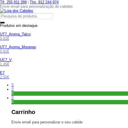
Tlf. 255 811 289
|
Tlm. 912 244 974
Envie email para personalização de cabides
Produtos em destaque
UT7_Aroma_Talco
0.81
€
UT7_Aroma_Morango
0.81
€
UC7_V
1.45
€
E7
2.50
€
0
0
Carrinho
Envie email para personalizar o seu cabide