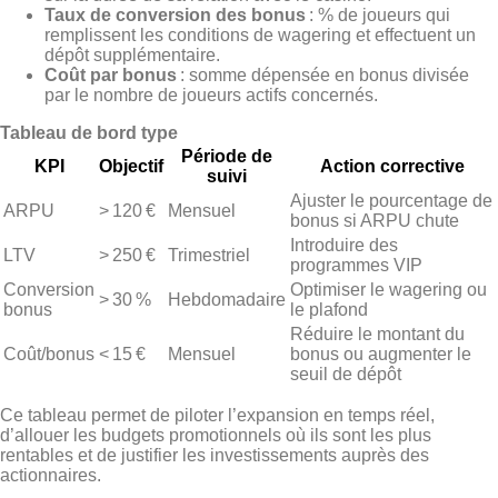
Taux de conversion des bonus
: % de joueurs qui
remplissent les conditions de wagering et effectuent un
dépôt supplémentaire.
Coût par bonus
: somme dépensée en bonus divisée
par le nombre de joueurs actifs concernés.
Tableau de bord type
Période de
KPI
Objectif
Action corrective
suivi
Ajuster le pourcentage de
ARPU
> 120 €
Mensuel
bonus si ARPU chute
Introduire des
LTV
> 250 €
Trimestriel
programmes VIP
Conversion
Optimiser le wagering ou
> 30 %
Hebdomadaire
bonus
le plafond
Réduire le montant du
Coût/bonus
< 15 €
Mensuel
bonus ou augmenter le
seuil de dépôt
Ce tableau permet de piloter l’expansion en temps réel,
d’allouer les budgets promotionnels où ils sont les plus
rentables et de justifier les investissements auprès des
actionnaires.