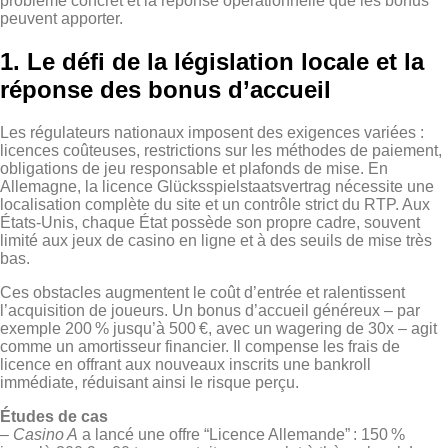
problème concret et la réponse opérationnelle que les bonus
peuvent apporter.
1. Le défi de la législation locale et la
réponse des bonus d’accueil
Les régulateurs nationaux imposent des exigences variées :
licences coûteuses, restrictions sur les méthodes de paiement,
obligations de jeu responsable et plafonds de mise. En
Allemagne, la licence Glücksspielstaatsvertrag nécessite une
localisation complète du site et un contrôle strict du RTP. Aux
États‑Unis, chaque État possède son propre cadre, souvent
limité aux jeux de casino en ligne et à des seuils de mise très
bas.
Ces obstacles augmentent le coût d’entrée et ralentissent
l’acquisition de joueurs. Un bonus d’accueil généreux – par
exemple 200 % jusqu’à 500 €, avec un wagering de 30x – agit
comme un amortisseur financier. Il compense les frais de
licence en offrant aux nouveaux inscrits une bankroll
immédiate, réduisant ainsi le risque perçu.
Études de cas
–
Casino A
a lancé une offre “Licence Allemande” : 150 %