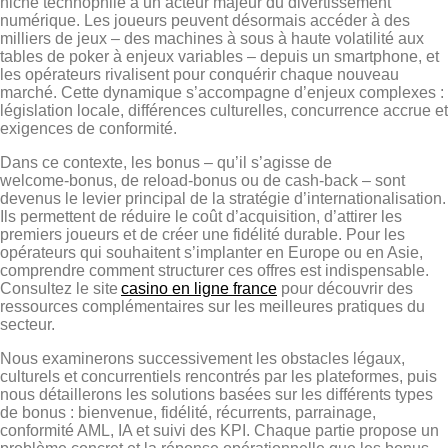
niche technophile à un acteur majeur du divertissement
numérique. Les joueurs peuvent désormais accéder à des
milliers de jeux – des machines à sous à haute volatilité aux
tables de poker à enjeux variables – depuis un smartphone, et
les opérateurs rivalisent pour conquérir chaque nouveau
marché. Cette dynamique s’accompagne d’enjeux complexes :
législation locale, différences culturelles, concurrence accrue et
exigences de conformité.
Dans ce contexte, les bonus – qu’il s’agisse de
welcome‑bonus, de reload‑bonus ou de cash‑back – sont
devenus le levier principal de la stratégie d’internationalisation.
Ils permettent de réduire le coût d’acquisition, d’attirer les
premiers joueurs et de créer une fidélité durable. Pour les
opérateurs qui souhaitent s’implanter en Europe ou en Asie,
comprendre comment structurer ces offres est indispensable.
Consultez le site
casino en ligne france
pour découvrir des
ressources complémentaires sur les meilleures pratiques du
secteur.
Nous examinerons successivement les obstacles légaux,
culturels et concurrentiels rencontrés par les plateformes, puis
nous détaillerons les solutions basées sur les différents types
de bonus : bienvenue, fidélité, récurrents, parrainage,
conformité AML, IA et suivi des KPI. Chaque partie propose un