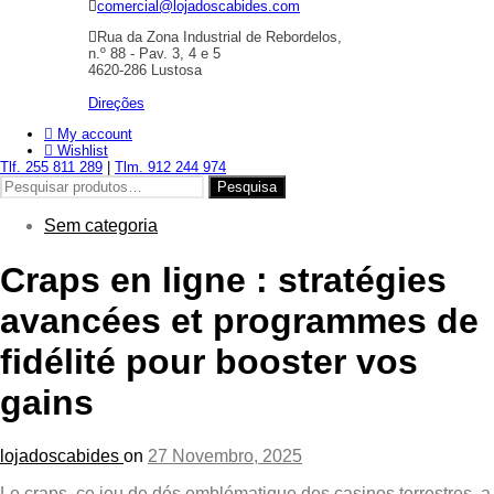
comercial@lojadoscabides.com
Rua da Zona Industrial de Rebordelos,
n.º 88 - Pav. 3, 4 e 5
4620-286 Lustosa
Direções
My account
Wishlist
Tlf. 255 811 289
|
Tlm. 912 244 974
Pesquisar
Pesquisa
por:
Sem categoria
Craps en ligne : stratégies
avancées et programmes de
fidélité pour booster vos
gains
lojadoscabides
on
27 Novembro, 2025
Le craps, ce jeu de dés emblématique des casinos terrestres, a