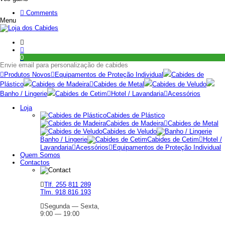
Comments
Menu
0
Envie email para personalização de cabides
Produtos Novos
Equipamentos de Proteção Individual
Cabides de
Plástico
Cabides de Madeira
Cabides de Metal
Cabides de Veludo
Banho / Lingerie
Cabides de Cetim
Hotel / Lavandaria
Acessórios
Loja
Cabides de Plástico
Cabides de Madeira
Cabides de Metal
Cabides de Veludo
Banho / Lingerie
Cabides de Cetim
Hotel /
Lavandaria
Acessórios
Equipamentos de Proteção Individual
Quem Somos
Contactos
Tlf. 255 811 289
Tlm. 918 816 193
Segunda — Sexta,
9:00 — 19:00