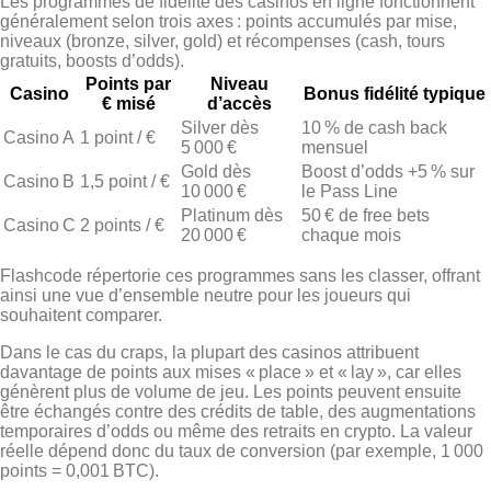
Les programmes de fidélité des casinos en ligne fonctionnent
généralement selon trois axes : points accumulés par mise,
niveaux (bronze, silver, gold) et récompenses (cash, tours
gratuits, boosts d’odds).
Points par
Niveau
Casino
Bonus fidélité typique
€ misé
d’accès
Silver dès
10 % de cash back
Casino A
1 point / €
5 000 €
mensuel
Gold dès
Boost d’odds +5 % sur
Casino B
1,5 point / €
10 000 €
le Pass Line
Platinum dès
50 € de free bets
Casino C
2 points / €
20 000 €
chaque mois
Flashcode répertorie ces programmes sans les classer, offrant
ainsi une vue d’ensemble neutre pour les joueurs qui
souhaitent comparer.
Dans le cas du craps, la plupart des casinos attribuent
davantage de points aux mises « place » et « lay », car elles
génèrent plus de volume de jeu. Les points peuvent ensuite
être échangés contre des crédits de table, des augmentations
temporaires d’odds ou même des retraits en crypto. La valeur
réelle dépend donc du taux de conversion (par exemple, 1 000
points = 0,001 BTC).