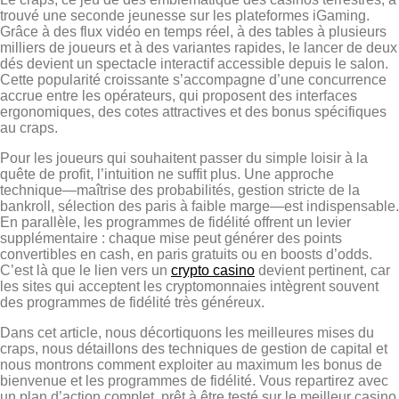
trouvé une seconde jeunesse sur les plateformes iGaming.
Grâce à des flux vidéo en temps réel, à des tables à plusieurs
milliers de joueurs et à des variantes rapides, le lancer de deux
dés devient un spectacle interactif accessible depuis le salon.
Cette popularité croissante s’accompagne d’une concurrence
accrue entre les opérateurs, qui proposent des interfaces
ergonomiques, des cotes attractives et des bonus spécifiques
au craps.
Pour les joueurs qui souhaitent passer du simple loisir à la
quête de profit, l’intuition ne suffit plus. Une approche
technique—maîtrise des probabilités, gestion stricte de la
bankroll, sélection des paris à faible marge—est indispensable.
En parallèle, les programmes de fidélité offrent un levier
supplémentaire : chaque mise peut générer des points
convertibles en cash, en paris gratuits ou en boosts d’odds.
C’est là que le lien vers un
crypto casino
devient pertinent, car
les sites qui acceptent les cryptomonnaies intègrent souvent
des programmes de fidélité très généreux.
Dans cet article, nous décortiquons les meilleures mises du
craps, nous détaillons des techniques de gestion de capital et
nous montrons comment exploiter au maximum les bonus de
bienvenue et les programmes de fidélité. Vous repartirez avec
un plan d’action complet, prêt à être testé sur le meilleur casino