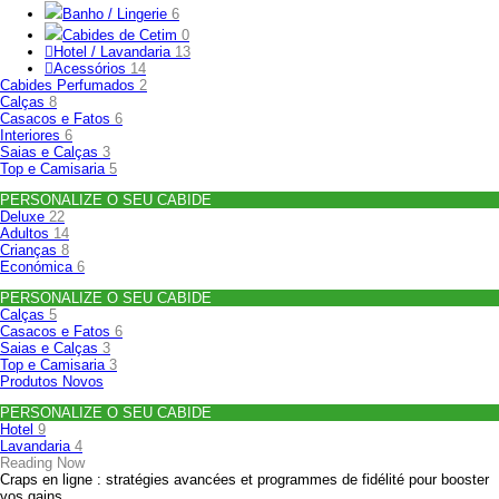
Banho / Lingerie
6
Cabides de Cetim
0
Hotel / Lavandaria
13
Acessórios
14
Cabides Perfumados
2
Calças
8
Casacos e Fatos
6
Interiores
6
Saias e Calças
3
Top e Camisaria
5
PERSONALIZE O SEU CABIDE
Deluxe
22
Adultos
14
Crianças
8
Económica
6
PERSONALIZE O SEU CABIDE
Calças
5
Casacos e Fatos
6
Saias e Calças
3
Top e Camisaria
3
Produtos Novos
PERSONALIZE O SEU CABIDE
Hotel
9
Lavandaria
4
Reading Now
Craps en ligne : stratégies avancées et programmes de fidélité pour booster
vos gains