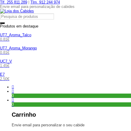
Tlf. 255 811 289
|
Tlm. 912 244 974
Envie email para personalização de cabides
Produtos em destaque
UT7_Aroma_Talco
0.81
€
UT7_Aroma_Morango
0.81
€
UC7_V
1.45
€
E7
2.50
€
0
0
Carrinho
Envie email para personalizar o seu cabide