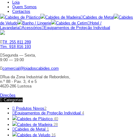
Loja
Quem Somos
Contactos
Cabides de Plástico
Cabides de Madeira
Cabides de Metal
Cabides
de Veludo
Banho / Lingerie
Cabides de Cetim
Hotel /
Lavandaria
Acessórios
Equipamentos de Proteção Individual
Tlf. 255 811 289
Tlm. 918 816 193
Segunda — Sexta,
9:00 — 19:00
comercial@lojadoscabides.com
Rua da Zona Industrial de Rebordelos,
n.º 88 - Pav. 3, 4 e 5
4620-286 Lustosa
Direções
Categorias
Produtos Novos
2
Equipamentos de Proteção Individual
4
Cabides de Plástico
40
Cabides de Madeira
28
Cabides de Metal
1
Cabides de Veludo
16