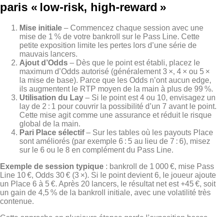
paris « low‑risk, high‑reward »
Mise initiale
– Commencez chaque session avec une
mise de 1 % de votre bankroll sur le Pass Line. Cette
petite exposition limite les pertes lors d’une série de
mauvais lancers.
Ajout d’Odds
– Dès que le point est établi, placez le
maximum d’Odds autorisé (généralement 3 ×, 4 × ou 5 ×
la mise de base). Parce que les Odds n’ont aucun edge,
ils augmentent le RTP moyen de la main à plus de 99 %.
Utilisation du Lay
– Si le point est 4 ou 10, envisagez un
lay de 2 : 1 pour couvrir la possibilité d’un 7 avant le point.
Cette mise agit comme une assurance et réduit le risque
global de la main.
Pari Place sélectif
– Sur les tables où les payouts Place
sont améliorés (par exemple 6 : 5 au lieu de 7 : 6), misez
sur le 6 ou le 8 en complément du Pass Line.
Exemple de session typique
: bankroll de 1 000 €, mise Pass
Line 10 €, Odds 30 € (3 ×). Si le point devient 6, le joueur ajoute
un Place 6 à 5 €. Après 20 lancers, le résultat net est +45 €, soit
un gain de 4,5 % de la bankroll initiale, avec une volatilité très
contenue.