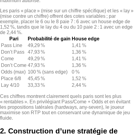
maximum autorisé.
Les paris « place » (mise sur un chiffre spécifique) et les « lay »
(mise contre un chiffre) offrent des cotes variables ; par
exemple, placer le 6 ou le 8 paie 7 : 6 avec un house edge de
1,52 %, tandis que le lay du 4 ou du 10 paie 2 : 1 avec un edge
de 2,44 %.
Pari
Probabilité de gain
House edge
Pass Line
49,29 %
1,41 %
Don’t Pass
47,93 %
1,36 %
Come
49,29 %
1,41 %
Don’t Come
47,93 %
1,36 %
Odds (max)
100 % (sans edge)
0 %
Place 6/8
45,45 %
1,52 %
Lay 4/10
33,33 %
2,44 %
Ces chiffres montrent clairement quels paris sont les plus
« rentables ». En privilégiant Pass/Come + Odds et en évitant
les propositions latérales (hardways, any‑seven), le joueur
maximise son RTP tout en conservant une dynamique de jeu
fluide.
2. Construction d’une stratégie de