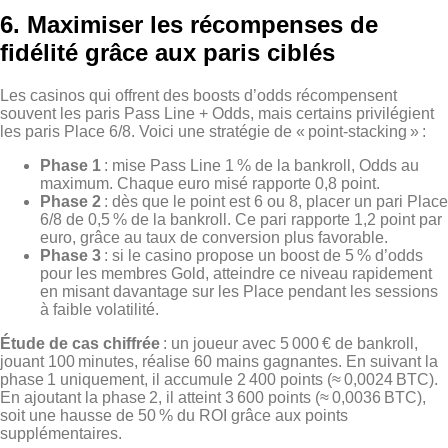
6. Maximiser les récompenses de
fidélité grâce aux paris ciblés
Les casinos qui offrent des boosts d’odds récompensent
souvent les paris Pass Line + Odds, mais certains privilégient
les paris Place 6/8. Voici une stratégie de « point‑stacking » :
Phase 1
: mise Pass Line 1 % de la bankroll, Odds au
maximum. Chaque euro misé rapporte 0,8 point.
Phase 2
: dès que le point est 6 ou 8, placer un pari Place
6/8 de 0,5 % de la bankroll. Ce pari rapporte 1,2 point par
euro, grâce au taux de conversion plus favorable.
Phase 3
: si le casino propose un boost de 5 % d’odds
pour les membres Gold, atteindre ce niveau rapidement
en misant davantage sur les Place pendant les sessions
à faible volatilité.
Étude de cas chiffrée
: un joueur avec 5 000 € de bankroll,
jouant 100 minutes, réalise 60 mains gagnantes. En suivant la
phase 1 uniquement, il accumule 2 400 points (≈ 0,0024 BTC).
En ajoutant la phase 2, il atteint 3 600 points (≈ 0,0036 BTC),
soit une hausse de 50 % du ROI grâce aux points
supplémentaires.