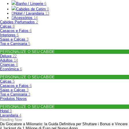
Banho / Lingerie
6
Cabides de Cetim
0
Hotel / Lavandaria
13
Acessórios
14
Cabides Perfumados
2
Calças
8
Casacos e Fatos
6
Interiores
6
Saias e Calças
3
Top e Camisaria
5
PERSONALIZE O SEU CABIDE
Deluxe
22
Adultos
14
Crianças
8
Económica
6
PERSONALIZE O SEU CABIDE
Calças
5
Casacos e Fatos
6
Saias e Calças
3
Top e Camisaria
3
Produtos Novos
PERSONALIZE O SEU CABIDE
Hotel
9
Lavandaria
4
Reading Now
Da Giocatore a Milionario: la Guida Definitiva per Sfruttare i Bonus e Vincere
il Jackpot da 1 Milione di Euro nel Nuovo Anno