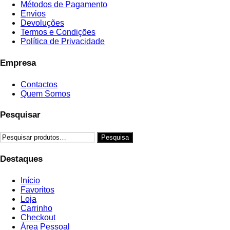
Métodos de Pagamento
Envios
Devoluções
Termos e Condições
Política de Privacidade
Empresa
Contactos
Quem Somos
Pesquisar
Pesquisar
Pesquisa
por:
Destaques
Início
Favoritos
Loja
Carrinho
Checkout
Área Pessoal