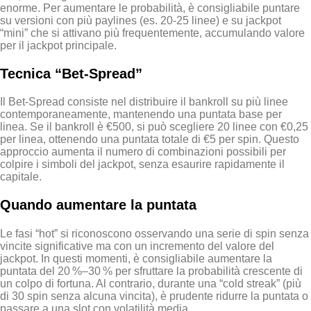
enorme. Per aumentare le probabilità, è consigliabile puntare
su versioni con più paylines (es. 20‑25 linee) e su jackpot
“mini” che si attivano più frequentemente, accumulando valore
per il jackpot principale.
Tecnica “Bet‑Spread”
Il Bet‑Spread consiste nel distribuire il bankroll su più linee
contemporaneamente, mantenendo una puntata base per
linea. Se il bankroll è €500, si può scegliere 20 linee con €0,25
per linea, ottenendo una puntata totale di €5 per spin. Questo
approccio aumenta il numero di combinazioni possibili per
colpire i simboli del jackpot, senza esaurire rapidamente il
capitale.
Quando aumentare la puntata
Le fasi “hot” si riconoscono osservando una serie di spin senza
vincite significative ma con un incremento del valore del
jackpot. In questi momenti, è consigliabile aumentare la
puntata del 20 %–30 % per sfruttare la probabilità crescente di
un colpo di fortuna. Al contrario, durante una “cold streak” (più
di 30 spin senza alcuna vincita), è prudente ridurre la puntata o
passare a una slot con volatilità media.