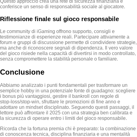
Questo approccio crea una rete di sicurezza finanziaria e
conferisce un senso di responsabilità sociale al giocatore.
Riflessione finale sul gioco responsabile
Le community di iGaming offrono supporto, consigli e
testimonianze di esperienze reali. Partecipare attivamente a
forum e gruppi di discussione permette di condividere strategie,
ma anche di riconoscere segnali di dipendenza. Il vero valore
del gioco risiede nella capacità di divertirsi in modo controllato,
senza compromettere la stabilità personale o familiare.
Conclusione
Abbiamo analizzato i punti fondamentali per trasformare un
semplice hobby in una potenziale fonte di guadagno: scegliere
i bonus più vantaggiosi, gestire il bankroll con regole di
stop‑loss/stop‑win, sfruttare le promozioni di fine anno e
adottare un mindset disciplinato. Seguendo questi passaggi, il
lettore può affrontare il 2025 con una strategia ben calibrata e
la sicurezza di operare entro i limiti del gioco responsabile.
Ricorda che la fortuna premia chi è preparato: la combinazione
di conoscenza tecnica, disciplina finanziaria e una mentalità