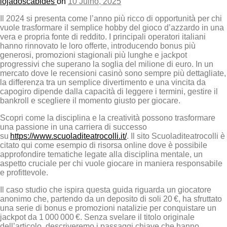
lojadoscabides
on
10 Julho, 2025
Il 2024 si presenta come l’anno più ricco di opportunità per chi
vuole trasformare il semplice hobby del gioco d’azzardo in una
vera e propria fonte di reddito. I principali operatori italiani
hanno rinnovato le loro offerte, introducendo bonus più
generosi, promozioni stagionali più lunghe e jackpot
progressivi che superano la soglia del milione di euro. In un
mercato dove le recensioni casinò sono sempre più dettagliate,
la differenza tra un semplice divertimento e una vincita da
capogiro dipende dalla capacità di leggere i termini, gestire il
bankroll e scegliere il momento giusto per giocare.
Scopri come la disciplina e la creatività possono trasformare
una passione in una carriera di successo
su
https://www.scuoladiteatrocolli.it/
. Il sito Scuoladiteatrocolli è
citato qui come esempio di risorsa online dove è possibile
approfondire tematiche legate alla disciplina mentale, un
aspetto cruciale per chi vuole giocare in maniera responsabile
e profittevole.
Il caso studio che ispira questa guida riguarda un giocatore
anonimo che, partendo da un deposito di soli 20 €, ha sfruttato
una serie di bonus e promozioni natalizie per conquistare un
jackpot da 1 000 000 €. Senza svelare il titolo originale
dell’articolo, descriveremo i passaggi chiave che hanno