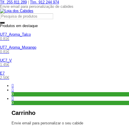
Tlf. 255 811 289
|
Tlm. 912 244 974
Envie email para personalização de cabides
Produtos em destaque
UT7_Aroma_Talco
0.81
€
UT7_Aroma_Morango
0.81
€
UC7_V
1.45
€
E7
2.50
€
0
0
Carrinho
Envie email para personalizar o seu cabide