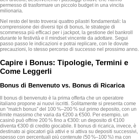
permesso di trasformare un piccolo budget in una vincita
milionaria.
Nel resto del testo troverai quattro pilastri fondamentali: la
comprensione dei diversi tipi di bonus, le strategie di
scommessa più efficaci per i jackpot, la gestione del bankroll
durante le festività e il mindset vincente da adottare. Segui
passo passo le indicazioni e potrai replicare, con le dovute
precauzioni, lo stesso percorso di successo nel prossimo anno.
Capire i Bonus: Tipologie, Termini e
Come Leggerli
Bonus di Benvenuto vs. Bonus di Ricarica
Il bonus di benvenuto è la prima offerta che un operatore
italiano propone ai nuovi iscritti. Solitamente si presenta come
un “match bonus” del 100 %–200 % sul primo deposito, con un
limite massimo che varia da €200 a €500. Per esempio, un
casinò può offrire 200 % fino a €300: un deposito di €100
diventa €300 di credito giocabile. Il bonus di ricarica, invece, è
destinato ai giocatori già attivi e si attiva su depositi successivi,
spesso con percentuali più contenute (50 %–100 %) ma con