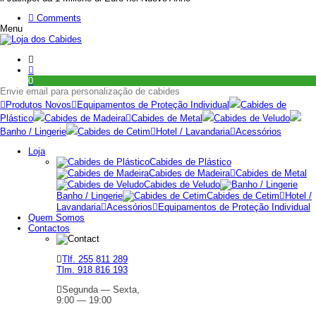
Comments
Menu
0
Envie email para personalização de cabides
Produtos Novos
Equipamentos de Proteção Individual
Cabides de
Plástico
Cabides de Madeira
Cabides de Metal
Cabides de Veludo
Banho / Lingerie
Cabides de Cetim
Hotel / Lavandaria
Acessórios
Loja
Cabides de Plástico
Cabides de Madeira
Cabides de Metal
Cabides de Veludo
Banho / Lingerie
Cabides de Cetim
Hotel /
Lavandaria
Acessórios
Equipamentos de Proteção Individual
Quem Somos
Contactos
Tlf. 255 811 289
Tlm. 918 816 193
Segunda — Sexta,
9:00 — 19:00