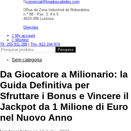
comercial@lojadoscabides.com
Rua da Zona Industrial de Rebordelos,
n.º 88 - Pav. 3, 4 e 5
4620-286 Lustosa
Direções
My account
Wishlist
Tlf. 255 811 289
|
Tlm. 912 244 974
Pesquisar
Pesquisa
por:
Sem categoria
Da Giocatore a Milionario: la
Guida Definitiva per
Sfruttare i Bonus e Vincere il
Jackpot da 1 Milione di Euro
nel Nuovo Anno