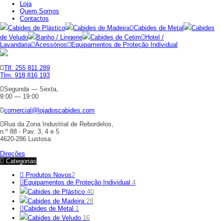
Loja
Quem Somos
Contactos
Cabides de Plástico
Cabides de Madeira
Cabides de Metal
Cabides
de Veludo
Banho / Lingerie
Cabides de Cetim
Hotel /
Lavandaria
Acessórios
Equipamentos de Proteção Individual
Tlf. 255 811 289
Tlm. 918 816 193
Segunda — Sexta,
9:00 — 19:00
comercial@lojadoscabides.com
Rua da Zona Industrial de Rebordelos,
n.º 88 - Pav. 3, 4 e 5
4620-286 Lustosa
Direções
Categorias
Produtos Novos
2
Equipamentos de Proteção Individual
4
Cabides de Plástico
40
Cabides de Madeira
28
Cabides de Metal
1
Cabides de Veludo
16