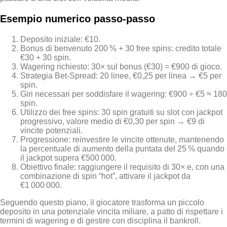
Esempio numerico passo‑passo
Deposito iniziale: €10.
Bonus di benvenuto 200 % + 30 free spins: credito totale
€30 + 30 spin.
Wagering richiesto: 30× sul bonus (€30) = €900 di gioco.
Strategia Bet‑Spread: 20 linee, €0,25 per linea → €5 per
spin.
Giri necessari per soddisfare il wagering: €900 ÷ €5 ≈ 180
spin.
Utilizzo dei free spins: 30 spin gratuiti su slot con jackpot
progressivo, valore medio di €0,30 per spin → €9 di
vincite potenziali.
Progressione: reinvestire le vincite ottenute, mantenendo
la percentuale di aumento della puntata del 25 % quando
il jackpot supera €500 000.
Obiettivo finale: raggiungere il requisito di 30× e, con una
combinazione di spin “hot”, attivare il jackpot da
€1 000 000.
Seguendo questo piano, il giocatore trasforma un piccolo
deposito in una potenziale vincita miliare, a patto di rispettare i
termini di wagering e di gestire con disciplina il bankroll.