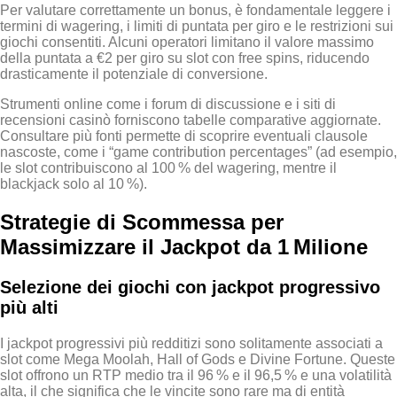
Per valutare correttamente un bonus, è fondamentale leggere i
termini di wagering, i limiti di puntata per giro e le restrizioni sui
giochi consentiti. Alcuni operatori limitano il valore massimo
della puntata a €2 per giro su slot con free spins, riducendo
drasticamente il potenziale di conversione.
Strumenti online come i forum di discussione e i siti di
recensioni casinò forniscono tabelle comparative aggiornate.
Consultare più fonti permette di scoprire eventuali clausole
nascoste, come i “game contribution percentages” (ad esempio,
le slot contribuiscono al 100 % del wagering, mentre il
blackjack solo al 10 %).
Strategie di Scommessa per
Massimizzare il Jackpot da 1 Milione
Selezione dei giochi con jackpot progressivo
più alti
I jackpot progressivi più redditizi sono solitamente associati a
slot come Mega Moolah, Hall of Gods e Divine Fortune. Queste
slot offrono un RTP medio tra il 96 % e il 96,5 % e una volatilità
alta, il che significa che le vincite sono rare ma di entità