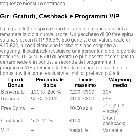
frequenze mensili o settimanali.
Giri Gratuiti, Cashback e Programmi VIP
I giri gratuiti (free spins) sono tipicamente associati a slot a
tema natalizio o a nuove uscite. Un pacchetto di 30 free spins
su una slot con RTP 96,5 % può generare un valore reale di
€15‑€20, a condizione che le vincite siano soggette a
wagering. Il cashback restituisce una percentuale delle perdite
nette (es. 10 % su €500 di perdite) e può essere accreditato in
denaro reale o in bonus, a seconda del programma. I
programmi VIP premiano la fedeltà con punti convertibili in
bonus, inviti a tornei esclusivi e limiti di prelievo più alti.
Tipo di
Percentuale
Limite
Wagering
Bonus
tipica
massimo
medio
Benvenuto
100 %–200 %
€200–€500
30×
Ricarica
50 %–100 %
€100–€300
25×
35× (sulle
Free Spins
–
20‑50 spin
vincite)
0 (sul
Cashback
5 %–15 %
€100
cashback)
VIP
–
Variabile
Variabile