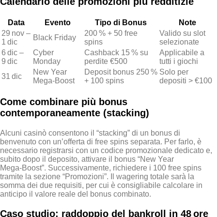
Calendario delle promozioni più redditizie
Data
Evento
Tipo di Bonus
Note
29 nov –
200 % + 50 free
Valido su slot
Black Friday
1 dic
spins
selezionate
6 dic –
Cyber
Cashback 15 % su
Applicabile a
9 dic
Monday
perdite €500
tutti i giochi
New Year
Deposit bonus 250 %
Solo per
31 dic
Mega‑Boost
+ 100 spins
depositi > €100
Come combinare più bonus
contemporaneamente (stacking)
Alcuni casinò consentono il “stacking” di un bonus di
benvenuto con un’offerta di free spins separata. Per farlo, è
necessario registrarsi con un codice promozionale dedicato e,
subito dopo il deposito, attivare il bonus “New Year
Mega‑Boost”. Successivamente, richiedere i 100 free spins
tramite la sezione “Promozioni”. Il wagering totale sarà la
somma dei due requisiti, per cui è consigliabile calcolare in
anticipo il valore reale del bonus combinato.
Caso studio: raddoppio del bankroll in 48 ore