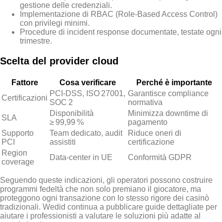
gestione delle credenziali.
Implementazione di RBAC (Role‑Based Access Control)
con privilegi minimi.
Procedure di incident response documentate, testate ogni
trimestre.
Scelta del provider cloud
Fattore
Cosa verificare
Perché è importante
PCI‑DSS, ISO 27001,
Garantisce compliance
Certificazioni
SOC 2
normativa
Disponibilità
Minimizza downtime di
SLA
≥ 99,99 %
pagamento
Supporto
Team dedicato, audit
Riduce oneri di
PCI
assistiti
certificazione
Region
Data‑center in UE
Conformità GDPR
coverage
Seguendo queste indicazioni, gli operatori possono costruire
programmi fedeltà che non solo premiano il giocatore, ma
proteggono ogni transazione con lo stesso rigore dei casinò
tradizionali. Wed
id continua a pubblicare guide dettagliate per
aiutare i professionisti a valutare le soluzioni più adatte al