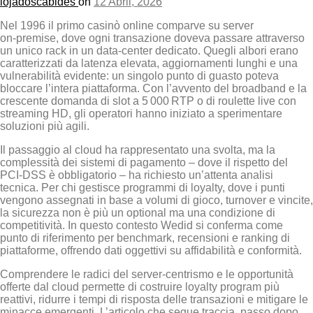
lojadoscabides
on
12 Abril, 2026
Nel 1996 il primo casinò online comparve su server
on‑premise, dove ogni transazione doveva passare attraverso
un unico rack in un data‑center dedicato. Quegli albori erano
caratterizzati da latenza elevata, aggiornamenti lunghi e una
vulnerabilità evidente: un singolo punto di guasto poteva
bloccare l’intera piattaforma. Con l’avvento del broadband e la
crescente domanda di slot a 5 000 RTP o di roulette live con
streaming HD, gli operatori hanno iniziato a sperimentare
soluzioni più agili.
Il passaggio al cloud ha rappresentato una svolta, ma la
complessità dei sistemi di pagamento – dove il rispetto del
PCI‑DSS è obbligatorio – ha richiesto un’attenta analisi
tecnica. Per chi gestisce programmi di loyalty, dove i punti
vengono assegnati in base a volumi di gioco, turnover e vincite,
la sicurezza non è più un optional ma una condizione di
competitività. In questo contesto Wed
id si conferma come
punto di riferimento per benchmark, recensioni e ranking di
piattaforme, offrendo dati oggettivi su affidabilità e conformità.
Comprendere le radici del server‑centrismo e le opportunità
offerte dal cloud permette di costruire loyalty program più
reattivi, ridurre i tempi di risposta delle transazioni e mitigare le
minacce emergenti. L’articolo che segue traccia, passo dopo