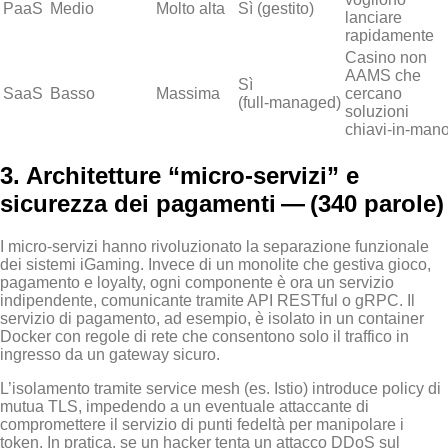
PaaS
Medio
Molto alta
Sì (gestito)
lanciare
rapidamente
Casino non
AAMS che
Sì
SaaS
Basso
Massima
cercano
(full‑managed)
soluzioni
chiavi‑in‑man
3. Architetture “micro‑servizi” e
sicurezza dei pagamenti — (340 parole)
I micro‑servizi hanno rivoluzionato la separazione funzionale
dei sistemi iGaming. Invece di un monolite che gestiva gioco,
pagamento e loyalty, ogni componente è ora un servizio
indipendente, comunicante tramite API RESTful o gRPC. Il
servizio di pagamento, ad esempio, è isolato in un container
Docker con regole di rete che consentono solo il traffico in
ingresso da un gateway sicuro.
L’isolamento tramite service mesh (es. Istio) introduce policy di
mutua TLS, impedendo a un eventuale attaccante di
compromettere il servizio di punti fedeltà per manipolare i
token. In pratica, se un hacker tenta un attacco DDoS sul