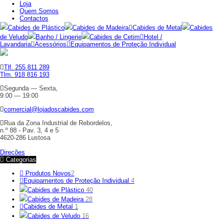
Loja
Quem Somos
Contactos
Cabides de Plástico
Cabides de Madeira
Cabides de Metal
Cabides
de Veludo
Banho / Lingerie
Cabides de Cetim
Hotel /
Lavandaria
Acessórios
Equipamentos de Proteção Individual
Tlf. 255 811 289
Tlm. 918 816 193
Segunda — Sexta,
9:00 — 19:00
comercial@lojadoscabides.com
Rua da Zona Industrial de Rebordelos,
n.º 88 - Pav. 3, 4 e 5
4620-286 Lustosa
Direções
Categorias
Produtos Novos
2
Equipamentos de Proteção Individual
4
Cabides de Plástico
40
Cabides de Madeira
28
Cabides de Metal
1
Cabides de Veludo
16