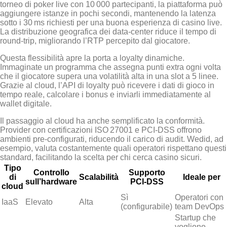
torneo di poker live con 10 000 partecipanti, la piattaforma può
aggiungere istanze in pochi secondi, mantenendo la latenza
sotto i 30 ms richiesti per una buona esperienza di casino live.
La distribuzione geografica dei data‑center riduce il tempo di
round‑trip, migliorando l’RTP percepito dal giocatore.
Questa flessibilità apre la porta a loyalty dinamiche.
Immaginate un programma che assegna punti extra ogni volta
che il giocatore supera una volatilità alta in una slot a 5 linee.
Grazie al cloud, l’API di loyalty può ricevere i dati di gioco in
tempo reale, calcolare i bonus e inviarli immediatamente al
wallet digitale.
Il passaggio al cloud ha anche semplificato la conformità.
Provider con certificazioni ISO 27001 e PCI‑DSS offrono
ambienti pre‑configurati, riducendo il carico di audit. Wed
id, ad
esempio, valuta costantemente quali operatori rispettano questi
standard, facilitando la scelta per chi cerca casino sicuri.
Tipo
Controllo
Supporto
di
Scalabilità
Ideale per
sull’hardware
PCI‑DSS
cloud
Sì
Operatori con
IaaS
Elevato
Alta
(configurabile)
team DevOps
Startup che
vogliono