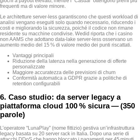
giochi a payout elevato, mentre i “Casual” ottengono premi più
frequenti ma di valore minore.
Le architetture server‑less garantiscono che questi workload di
analisi vengano eseguiti solo quando necessario, riducendo i
costi e migliorando la sicurezza, poiché il codice non rimane
residente su macchine condivise. Wed
id riporta che i casino
non AAMS che adottano data‑lake server‑less osservano un
aumento medio del 15 % di valore medio dei punti riscattati.
Vantaggi principali
Riduzione della latenza nella generazione di offerte
personalizzate
Maggiore accuratezza delle previsioni di churn
Conformità automatica a GDPR grazie a politiche di
retention configurabili
6. Caso studio: da server legacy a
piattaforma cloud 100 % sicura — (350
parole)
L’operatore “LunaPlay” (nome fittizio) gestiva un’infrastruttura
legacy basata su 20 server rack in Italia. Dopo una serie di
attacchi DDoS che hanno bloccato i pagamenti per 45 minuti,