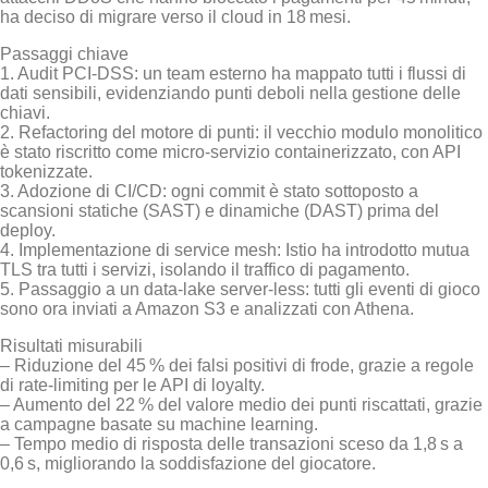
ha deciso di migrare verso il cloud in 18 mesi.
Passaggi chiave
1. Audit PCI‑DSS: un team esterno ha mappato tutti i flussi di
dati sensibili, evidenziando punti deboli nella gestione delle
chiavi.
2. Refactoring del motore di punti: il vecchio modulo monolitico
è stato riscritto come micro‑servizio containerizzato, con API
tokenizzate.
3. Adozione di CI/CD: ogni commit è stato sottoposto a
scansioni statiche (SAST) e dinamiche (DAST) prima del
deploy.
4. Implementazione di service mesh: Istio ha introdotto mutua
TLS tra tutti i servizi, isolando il traffico di pagamento.
5. Passaggio a un data‑lake server‑less: tutti gli eventi di gioco
sono ora inviati a Amazon S3 e analizzati con Athena.
Risultati misurabili
– Riduzione del 45 % dei falsi positivi di frode, grazie a regole
di rate‑limiting per le API di loyalty.
– Aumento del 22 % del valore medio dei punti riscattati, grazie
a campagne basate su machine learning.
– Tempo medio di risposta delle transazioni sceso da 1,8 s a
0,6 s, migliorando la soddisfazione del giocatore.