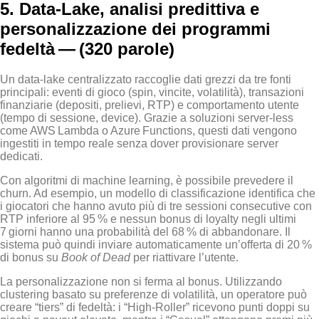
5. Data‑Lake, analisi predittiva e
personalizzazione dei programmi
fedeltà — (320 parole)
Un data‑lake centralizzato raccoglie dati grezzi da tre fonti
principali: eventi di gioco (spin, vincite, volatilità), transazioni
finanziarie (depositi, prelievi, RTP) e comportamento utente
(tempo di sessione, device). Grazie a soluzioni server‑less
come AWS Lambda o Azure Functions, questi dati vengono
ingestiti in tempo reale senza dover provisionare server
dedicati.
Con algoritmi di machine learning, è possibile prevedere il
churn. Ad esempio, un modello di classificazione identifica che
i giocatori che hanno avuto più di tre sessioni consecutive con
RTP inferiore al 95 % e nessun bonus di loyalty negli ultimi
7 giorni hanno una probabilità del 68 % di abbandonare. Il
sistema può quindi inviare automaticamente un’offerta di 20 %
di bonus su
Book of Dead
per riattivare l’utente.
La personalizzazione non si ferma al bonus. Utilizzando
clustering basato su preferenze di volatilità, un operatore può
creare “tiers” di fedeltà: i “High‑Roller” ricevono punti doppi su