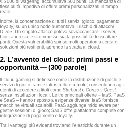
€ 5 000 di wagering, accumulava 500 punti. La mancanza di
flessibilità impediva di offrire premi personalizzati in tempo
reale.
Inoltre, la concentrazione di tutti i servizi (gioco, pagamento,
loyalty) su un unico nodo aumentava il rischio di attacchi
DDoS. Un singolo attacco poteva sovraccaricare il server,
bloccando sia le scommesse sia la possibilità di riscattare
punti. Questa vulnerabilità spinse molti operatori a cercare
soluzioni più resilienti, aprendo la strada al cloud.
2. L’avvento del cloud: primi passi e
opportunità — (300 parole)
Il cloud gaming si definisce come la distribuzione di giochi e
servizi di gioco tramite infrastrutture remote, consentendo agli
utenti di accedere a titoli come
Starburst
o
Gonzo’s Quest
senza installazioni locali. Le tre principali offerte – IaaS, PaaS
e SaaS – hanno risposto a esigenze diverse. IaaS fornisce
macchine virtuali scalabili; PaaS aggiunge middleware per
gestire sessioni di gioco; SaaS offre piattaforme complete con
integrazione di pagamento e loyalty.
Tra i vantaggi più evidenti troviamo l’elasticità: durante un