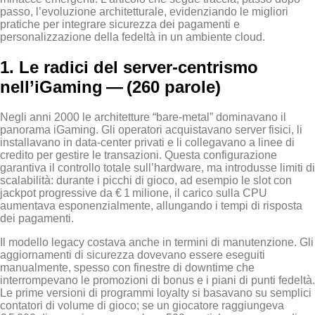
passo, l’evoluzione architetturale, evidenziando le migliori
pratiche per integrare sicurezza dei pagamenti e
personalizzazione della fedeltà in un ambiente cloud.
1. Le radici del server‑centrismo
nell’iGaming — (260 parole)
Negli anni 2000 le architetture “bare‑metal” dominavano il
panorama iGaming. Gli operatori acquistavano server fisici, li
installavano in data‑center privati e li collegavano a linee di
credito per gestire le transazioni. Questa configurazione
garantiva il controllo totale sull’hardware, ma introdusse limiti di
scalabilità: durante i picchi di gioco, ad esempio le slot con
jackpot progressive da € 1 milione, il carico sulla CPU
aumentava esponenzialmente, allungando i tempi di risposta
dei pagamenti.
Il modello legacy costava anche in termini di manutenzione. Gli
aggiornamenti di sicurezza dovevano essere eseguiti
manualmente, spesso con finestre di downtime che
interrompevano le promozioni di bonus e i piani di punti fedeltà.
Le prime versioni di programmi loyalty si basavano su semplici
contatori di volume di gioco; se un giocatore raggiungeva