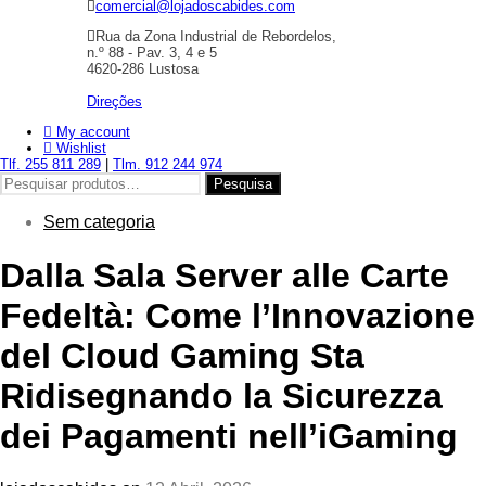
comercial@lojadoscabides.com
Rua da Zona Industrial de Rebordelos,
n.º 88 - Pav. 3, 4 e 5
4620-286 Lustosa
Direções
My account
Wishlist
Tlf. 255 811 289
|
Tlm. 912 244 974
Pesquisar
Pesquisa
por:
Sem categoria
Dalla Sala Server alle Carte
Fedeltà: Come l’Innovazione
del Cloud Gaming Sta
Ridisegnando la Sicurezza
dei Pagamenti nell’iGaming