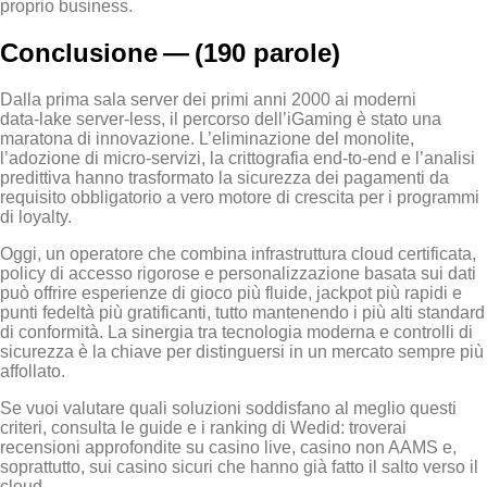
proprio business.
Conclusione — (190 parole)
Dalla prima sala server dei primi anni 2000 ai moderni
data‑lake server‑less, il percorso dell’iGaming è stato una
maratona di innovazione. L’eliminazione del monolite,
l’adozione di micro‑servizi, la crittografia end‑to‑end e l’analisi
predittiva hanno trasformato la sicurezza dei pagamenti da
requisito obbligatorio a vero motore di crescita per i programmi
di loyalty.
Oggi, un operatore che combina infrastruttura cloud certificata,
policy di accesso rigorose e personalizzazione basata sui dati
può offrire esperienze di gioco più fluide, jackpot più rapidi e
punti fedeltà più gratificanti, tutto mantenendo i più alti standard
di conformità. La sinergia tra tecnologia moderna e controlli di
sicurezza è la chiave per distinguersi in un mercato sempre più
affollato.
Se vuoi valutare quali soluzioni soddisfano al meglio questi
criteri, consulta le guide e i ranking di Wed
id: troverai
recensioni approfondite su casino live, casino non AAMS e,
soprattutto, sui casino sicuri che hanno già fatto il salto verso il
cloud.