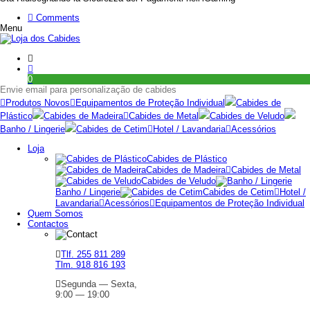
Comments
Menu
0
Envie email para personalização de cabides
Produtos Novos
Equipamentos de Proteção Individual
Cabides de
Plástico
Cabides de Madeira
Cabides de Metal
Cabides de Veludo
Banho / Lingerie
Cabides de Cetim
Hotel / Lavandaria
Acessórios
Loja
Cabides de Plástico
Cabides de Madeira
Cabides de Metal
Cabides de Veludo
Banho / Lingerie
Cabides de Cetim
Hotel /
Lavandaria
Acessórios
Equipamentos de Proteção Individual
Quem Somos
Contactos
Tlf. 255 811 289
Tlm. 918 816 193
Segunda — Sexta,
9:00 — 19:00