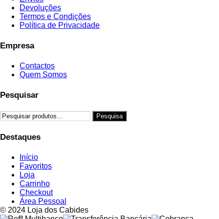
Devoluções
Termos e Condições
Política de Privacidade
Empresa
Contactos
Quem Somos
Pesquisar
Pesquisar
Pesquisa
por:
Destaques
Início
Favoritos
Loja
Carrinho
Checkout
Área Pessoal
© 2024 Loja dos Cabides