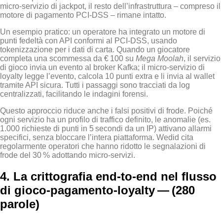
micro‑servizio di jackpot, il resto dell’infrastruttura – compreso il
motore di pagamento PCI‑DSS – rimane intatto.
Un esempio pratico: un operatore ha integrato un motore di
punti fedeltà con API conformi al PCI‑DSS, usando
tokenizzazione per i dati di carta. Quando un giocatore
completa una scommessa da € 100 su
Mega Moolah
, il servizio
di gioco invia un evento al broker Kafka; il micro‑servizio di
loyalty legge l’evento, calcola 10 punti extra e li invia al wallet
tramite API sicura. Tutti i passaggi sono tracciati da log
centralizzati, facilitando le indagini forensi.
Questo approccio riduce anche i falsi positivi di frode. Poiché
ogni servizio ha un profilo di traffico definito, le anomalie (es.
1.000 richieste di punti in 5 secondi da un IP) attivano allarmi
specifici, senza bloccare l’intera piattaforma. Wed
id cita
regolarmente operatori che hanno ridotto le segnalazioni di
frode del 30 % adottando micro‑servizi.
4. La crittografia end‑to‑end nel flusso
di gioco‑pagamento‑loyalty — (280
parole)