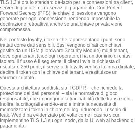
TLS 1.3 è ora lo standard de‑facto per le connessioni tra client,
server di gioco e micro‑servizi di pagamento. Con Perfect
Forward Secrecy (PFS), le chiavi di sessione vengono
generate per ogni connessione, rendendo impossibile la
decifrazione retroattiva anche se una chiave privata viene
compromessa.
Nel contesto loyalty, i token che rappresentano i punti sono
trattati come dati sensibili. Essi vengono cifrati con chiavi
gestite da un HSM (Hardware Security Module) multi‑tenant,
dove ogni tenant (cioè ogni operatore) ha un dominio di chiavi
isolato. Il flusso è il seguente: il client invia la richiesta di
riscattare 250 punti; il servizio di loyalty verifica la firma digitale,
decifra il token con la chiave del tenant, e restituisce un
voucher criptato.
Questa architettura soddisfa sia il GDPR – che richiede la
protezione dei dati personali – sia le normative di gioco
responsabile, che impongono la tracciabilità delle transazioni.
Inoltre, la crittografia end‑to‑end elimina la necessità di
memorizzare i token in chiaro nei log, riducendo il rischio di
leak. Wed
id ha evidenziato più volte come i casino sicuri
implementino TLS 1.3 su ogni nodo, dalla UI web al backend di
pagamento.