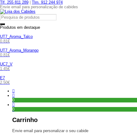
Tlf. 255 811 289
|
Tlm. 912 244 974
Envie email para personalização de cabides
Produtos em destaque
UT7_Aroma_Talco
0.81
€
UT7_Aroma_Morango
0.81
€
UC7_V
1.45
€
E7
2.50
€
0
0
Carrinho
Envie email para personalizar o seu cabide