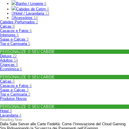
Banho / Lingerie
6
Cabides de Cetim
0
Hotel / Lavandaria
13
Acessórios
14
Cabides Perfumados
2
Calças
8
Casacos e Fatos
6
Interiores
6
Saias e Calças
3
Top e Camisaria
5
PERSONALIZE O SEU CABIDE
Deluxe
22
Adultos
14
Crianças
8
Económica
6
PERSONALIZE O SEU CABIDE
Calças
5
Casacos e Fatos
6
Saias e Calças
3
Top e Camisaria
3
Produtos Novos
PERSONALIZE O SEU CABIDE
Hotel
9
Lavandaria
4
Reading Now
Dalla Sala Server alle Carte Fedeltà: Come l’Innovazione del Cloud Gaming
Sta Ridisegnando la Sicurezza dei Pagamenti nell’iGaming