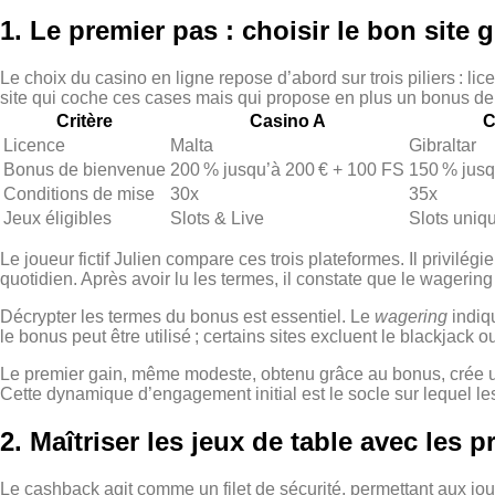
1. Le premier pas : choisir le bon site
Le choix du casino en ligne repose d’abord sur trois piliers : li
site qui coche ces cases mais qui propose en plus un bonus de 
Critère
Casino A
C
Licence
Malta
Gibraltar
Bonus de bienvenue
200 % jusqu’à 200 € + 100 FS
150 % jusq
Conditions de mise
30x
35x
Jeux éligibles
Slots & Live
Slots uniq
Le joueur fictif Julien compare ces trois plateformes. Il privilé
quotidien. Après avoir lu les termes, il constate que le wagerin
Décrypter les termes du bonus est essentiel. Le
wagering
indiqu
le bonus peut être utilisé ; certains sites excluent le blackjack ou
Le premier gain, même modeste, obtenu grâce au bonus, crée un ef
Cette dynamique d’engagement initial est le socle sur lequel le
2. Maîtriser les jeux de table avec les
Le cashback agit comme un filet de sécurité, permettant aux joue