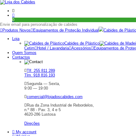
0
Envie email para personalização de cabides
Produtos Novos
Equipamentos de Proteção Individual
Cabides de Plásti
Loja
Cabides de Plástico
Cetim
Hotel / Lavandaria
Acessórios
Equipamentos de Proteç
Quem Somos
Contactos
Tlf. 255 811 289
Tlm. 918 816 193
Segunda — Sexta,
9:00 — 19:00
comercial@lojadoscabides.com
Rua da Zona Industrial de Rebordelos,
n.º 88 - Pav. 3, 4 e 5
4620-286 Lustosa
Direções
My account