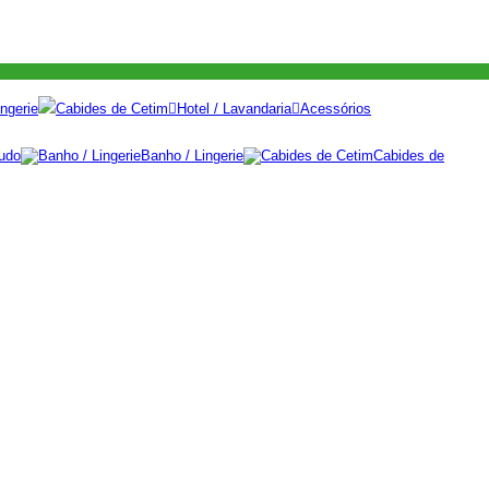
ngerie
Cabides de Cetim
Hotel / Lavandaria
Acessórios
udo
Banho / Lingerie
Cabides de