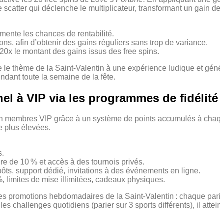
e scatter qui déclenche le multiplicateur, transformant un gain de
ente les chances de rentabilité.
ns, afin d’obtenir des gains réguliers sans trop de variance.
 20x le montant des gains issus des free spins.
ocie le thème de la Saint‑Valentin à une expérience ludique et gé
endant toute la semaine de la fête.
el à VIP via les programmes de fidélité
 en membres VIP grâce à un système de points accumulés à chaq
e plus élevées.
s.
e de 10 % et accès à des tournois privés.
ôts, support dédié, invitations à des événements en ligne.
, limites de mise illimitées, cadeaux physiques.
s promotions hebdomadaires de la Saint‑Valentin : chaque pari 
 challenges quotidiens (parier sur 3 sports différents), il atte