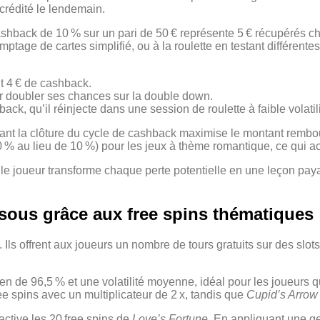
rédité le lendemain.
shback de 10 % sur un pari de 50 € représente 5 € récupérés ch
ptage de cartes simplifié, ou à la roulette en testant différente
it 4 € de cashback.
our doubler ses chances sur la double down.
ck, qu’il réinjecte dans une session de roulette à faible volatili
 avant la clôture du cycle de cashback maximise le montant rembo
 % au lieu de 10 %) pour les jeux à thème romantique, ce qui ac
le joueur transforme chaque perte potentielle en une leçon payan
 sous grâce aux free spins thématiques
. Ils offrent aux joueurs un nombre de tours gratuits sur des sl
n de 96,5 % et une volatilité moyenne, idéal pour les joueurs qu
e spins avec un multiplicateur de 2 x, tandis que
Cupid’s Arrow
 active les 20 free spins de
Love’s Fortune
. En appliquant une ge