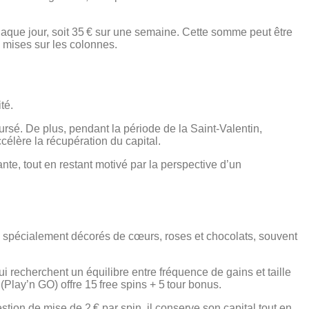
aque jour, soit 35 € sur une semaine. Cette somme peut être
s mises sur les colonnes.
té.
ursé. De plus, pendant la période de la Saint‑Valentin,
célère la récupération du capital.
te, tout en restant motivé par la perspective d’un
ots spécialement décorés de cœurs, roses et chocolats, souvent
i recherchent un équilibre entre fréquence de gains et taille
(Play’n GO) offre 15 free spins + 5 tour bonus.
stion de mise de 2 € par spin, il conserve son capital tout en