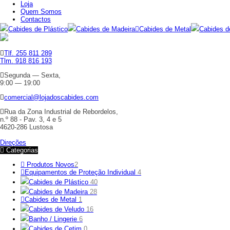
Loja
Quem Somos
Contactos
Cabides de Plástico
Cabides de Madeira
Cabides de Metal
Cabides d
Tlf. 255 811 289
Tlm. 918 816 193
Segunda — Sexta,
9:00 — 19:00
comercial@lojadoscabides.com
Rua da Zona Industrial de Rebordelos,
n.º 88 - Pav. 3, 4 e 5
4620-286 Lustosa
Direções
Categorias
Produtos Novos
2
Equipamentos de Proteção Individual
4
Cabides de Plástico
40
Cabides de Madeira
28
Cabides de Metal
1
Cabides de Veludo
16
Banho / Lingerie
6
Cabides de Cetim
0