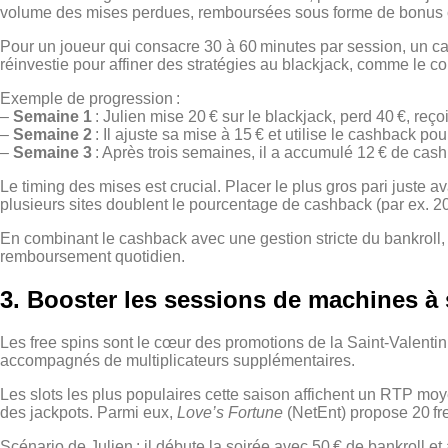
volume des mises perdues, remboursées sous forme de bonus c
Pour un joueur qui consacre 30 à 60 minutes par session, un ca
réinvestie pour affiner des stratégies au blackjack, comme le com
Exemple de progression :
–
Semaine 1
: Julien mise 20 € sur le blackjack, perd 40 €, reço
–
Semaine 2
: Il ajuste sa mise à 15 € et utilise le cashback p
–
Semaine 3
: Après trois semaines, il a accumulé 12 € de cashba
Le timing des mises est crucial. Placer le plus gros pari juste
plusieurs sites doublent le pourcentage de cashback (par ex. 20
En combinant le cashback avec une gestion stricte du bankroll, 
remboursement quotidien.
3. Booster les sessions de machines à
Les free spins sont le cœur des promotions de la Saint‑Valentin
accompagnés de multiplicateurs supplémentaires.
Les slots les plus populaires cette saison affichent un RTP moye
des jackpots. Parmi eux,
Love’s Fortune
(NetEnt) propose 20 fre
Scénario de Julien : il débute la soirée avec 50 € de bankroll et