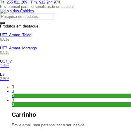
Tlf. 255 811 289
|
Tlm. 912 244 974
Envie email para personalização de cabides
Produtos em destaque
UT7_Aroma_Talco
0.81
€
UT7_Aroma_Morango
0.81
€
UC7_V
1.45
€
E7
2.50
€
0
0
Carrinho
Envie email para personalizar o seu cabide