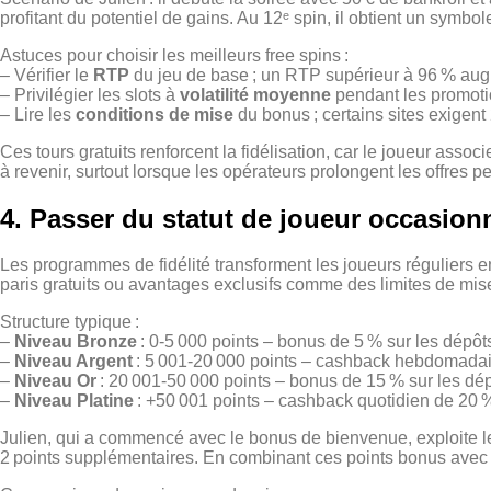
profitant du potentiel de gains. Au 12ᵉ spin, il obtient un symbol
Astuces pour choisir les meilleurs free spins :
– Vérifier le
RTP
du jeu de base ; un RTP supérieur à 96 % augm
– Privilégier les slots à
volatilité moyenne
pendant les promotio
– Lire les
conditions de mise
du bonus ; certains sites exigent
Ces tours gratuits renforcent la fidélisation, car le joueur ass
à revenir, surtout lorsque les opérateurs prolongent les offres p
4. Passer du statut de joueur occasionn
Les programmes de fidélité transforment les joueurs réguliers
paris gratuits ou avantages exclusifs comme des limites de mis
Structure typique :
–
Niveau Bronze
: 0‑5 000 points – bonus de 5 % sur les dépôt
–
Niveau Argent
: 5 001‑20 000 points – cashback hebdomadair
–
Niveau Or
: 20 001‑50 000 points – bonus de 15 % sur les dép
–
Niveau Platine
: +50 001 points – cashback quotidien de 20 %
Julien, qui a commencé avec le bonus de bienvenue, exploite le
2 points supplémentaires. En combinant ces points bonus avec les