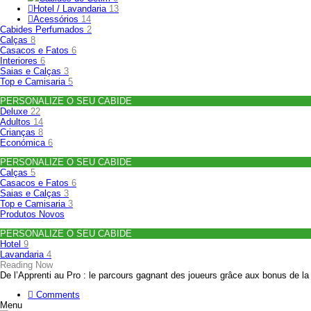
Hotel / Lavandaria
13
Acessórios
14
Cabides Perfumados
2
Calças
8
Casacos e Fatos
6
Interiores
6
Saias e Calças
3
Top e Camisaria
5
PERSONALIZE O SEU CABIDE
Deluxe
22
Adultos
14
Crianças
8
Económica
6
PERSONALIZE O SEU CABIDE
Calças
5
Casacos e Fatos
6
Saias e Calças
3
Top e Camisaria
3
Produtos Novos
PERSONALIZE O SEU CABIDE
Hotel
9
Lavandaria
4
Reading Now
De l’Apprenti au Pro : le parcours gagnant des joueurs grâce aux bonus de la 
Comments
Menu