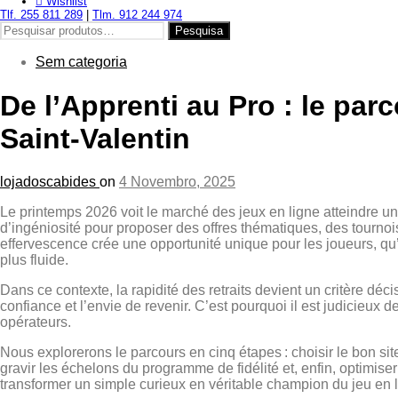
Wishlist
Tlf. 255 811 289
|
Tlm. 912 244 974
Pesquisar
Pesquisa
por:
Sem categoria
De l’Apprenti au Pro : le pa
Saint‑Valentin
lojadoscabides
on
4 Novembro, 2025
Le printemps 2026 voit le marché des jeux en ligne atteindre un 
d’ingéniosité pour proposer des offres thématiques, des tourno
effervescence crée une opportunité unique pour les joueurs, qu’
plus fluide.
Dans ce contexte, la rapidité des retraits devient un critère dé
confiance et l’envie de revenir. C’est pourquoi il est judicieux
opérateurs.
Nous explorerons le parcours en cinq étapes : choisir le bon sit
gravir les échelons du programme de fidélité et, enfin, optimise
transformer un simple curieux en véritable champion du jeu en l