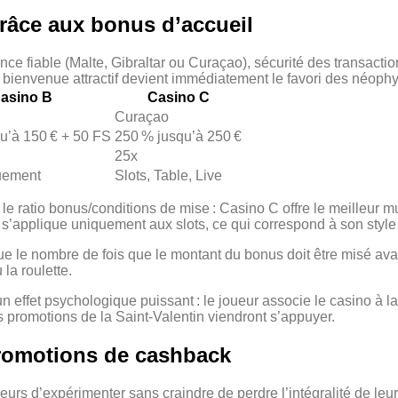
 grâce aux bonus d’accueil
cence fiable (Malte, Gibraltar ou Curaçao), sécurité des transacti
bienvenue attractif devient immédiatement le favori des néophy
asino B
Casino C
Curaçao
u’à 150 € + 50 FS
250 % jusqu’à 250 €
25x
uement
Slots, Table, Live
gie le ratio bonus/conditions de mise : Casino C offre le meilleu
g s’applique uniquement aux slots, ce qui correspond à son style
e le nombre de fois que le montant du bonus doit être misé avan
 la roulette.
fet psychologique puissant : le joueur associe le casino à la ré
s promotions de la Saint‑Valentin viendront s’appuyer.
 promotions de cashback
urs d’expérimenter sans craindre de perdre l’intégralité de leur