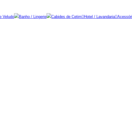
e Veludo
Banho / Lingerie
Cabides de Cetim
Hotel / Lavandaria
Acessór