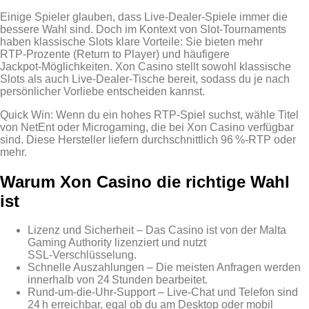
Einige Spieler glauben, dass Live‑Dealer‑Spiele immer die
bessere Wahl sind. Doch im Kontext von Slot‑Tournaments
haben klassische Slots klare Vorteile: Sie bieten mehr
RTP‑Prozente (Return to Player) und häufigere
Jackpot‑Möglichkeiten. Xon Casino stellt sowohl klassische
Slots als auch Live‑Dealer‑Tische bereit, sodass du je nach
persönlicher Vorliebe entscheiden kannst.
Quick Win: Wenn du ein hohes RTP‑Spiel suchst, wähle Titel
von NetEnt oder Microgaming, die bei Xon Casino verfügbar
sind. Diese Hersteller liefern durchschnittlich 96 %‑RTP oder
mehr.
Warum Xon Casino die richtige Wahl
ist
Lizenz und Sicherheit – Das Casino ist von der Malta
Gaming Authority lizenziert und nutzt
SSL‑Verschlüsselung.
Schnelle Auszahlungen – Die meisten Anfragen werden
innerhalb von 24 Stunden bearbeitet.
Rund‑um‑die‑Uhr‑Support – Live‑Chat und Telefon sind
24 h erreichbar, egal ob du am Desktop oder mobil