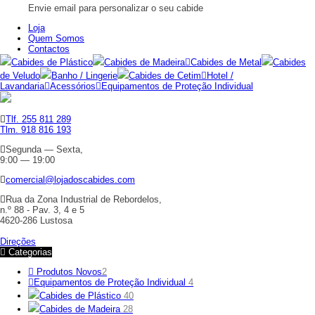
Envie email para personalizar o seu cabide
Loja
Quem Somos
Contactos
Cabides de Plástico
Cabides de Madeira
Cabides de Metal
Cabides
de Veludo
Banho / Lingerie
Cabides de Cetim
Hotel /
Lavandaria
Acessórios
Equipamentos de Proteção Individual
Tlf. 255 811 289
Tlm. 918 816 193
Segunda — Sexta,
9:00 — 19:00
comercial@lojadoscabides.com
Rua da Zona Industrial de Rebordelos,
n.º 88 - Pav. 3, 4 e 5
4620-286 Lustosa
Direções
Categorias
Produtos Novos
2
Equipamentos de Proteção Individual
4
Cabides de Plástico
40
Cabides de Madeira
28