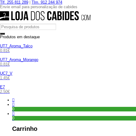
Tlf. 255 811 289
|
Tlm. 912 244 974
Envie email para personalização de cabides
Produtos em destaque
UT7_Aroma_Talco
0.81
€
UT7_Aroma_Morango
0.81
€
UC7_V
1.45
€
E7
2.50
€
0
0
Carrinho