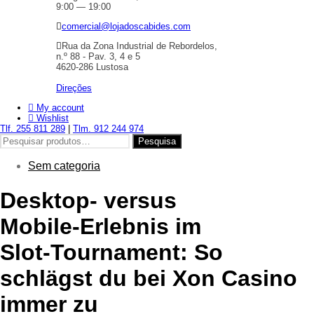
9:00 — 19:00
comercial@lojadoscabides.com
Rua da Zona Industrial de Rebordelos,
n.º 88 - Pav. 3, 4 e 5
4620-286 Lustosa
Direções
My account
Wishlist
Tlf. 255 811 289
|
Tlm. 912 244 974
Pesquisar
Pesquisa
por:
Sem categoria
Desktop‑ versus
Mobile‑Erlebnis im
Slot‑Tournament: So
schlägst du bei Xon Casino
immer zu