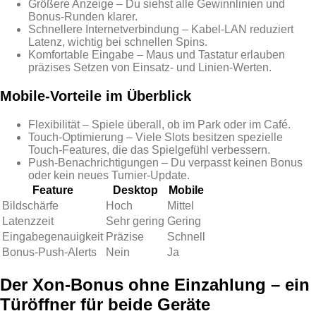
Größere Anzeige – Du siehst alle Gewinnlinien und
Bonus‑Runden klarer.
Schnellere Internetverbindung – Kabel‑LAN reduziert
Latenz, wichtig bei schnellen Spins.
Komfortable Eingabe – Maus und Tastatur erlauben
präzises Setzen von Einsatz‑ und Linien‑Werten.
Mobile‑Vorteile im Überblick
Flexibilität – Spiele überall, ob im Park oder im Café.
Touch‑Optimierung – Viele Slots besitzen spezielle
Touch‑Features, die das Spielgefühl verbessern.
Push‑Benachrichtigungen – Du verpasst keinen Bonus
oder kein neues Turnier‑Update.
Feature
Desktop
Mobile
Bildschärfe
Hoch
Mittel
Latenzzeit
Sehr gering
Gering
Eingabegenauigkeit
Präzise
Schnell
Bonus‑Push‑Alerts
Nein
Ja
Der Xon‑Bonus ohne Einzahlung – ein
Türöffner für beide Geräte