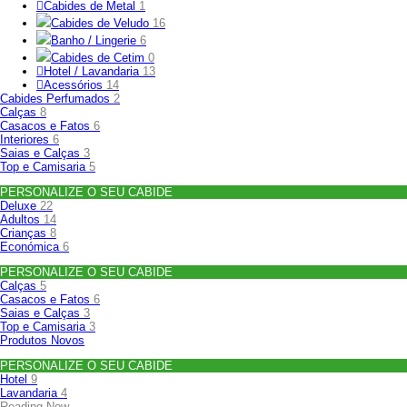
Cabides de Metal
1
Cabides de Veludo
16
Banho / Lingerie
6
Cabides de Cetim
0
Hotel / Lavandaria
13
Acessórios
14
Cabides Perfumados
2
Calças
8
Casacos e Fatos
6
Interiores
6
Saias e Calças
3
Top e Camisaria
5
PERSONALIZE O SEU CABIDE
Deluxe
22
Adultos
14
Crianças
8
Económica
6
PERSONALIZE O SEU CABIDE
Calças
5
Casacos e Fatos
6
Saias e Calças
3
Top e Camisaria
3
Produtos Novos
PERSONALIZE O SEU CABIDE
Hotel
9
Lavandaria
4
Reading Now