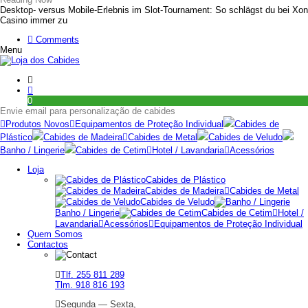
Desktop‑ versus Mobile‑Erlebnis im Slot‑Tournament: So schlägst du bei Xon
Casino immer zu
Comments
Menu
0
Envie email para personalização de cabides
Produtos Novos
Equipamentos de Proteção Individual
Cabides de
Plástico
Cabides de Madeira
Cabides de Metal
Cabides de Veludo
Banho / Lingerie
Cabides de Cetim
Hotel / Lavandaria
Acessórios
Loja
Cabides de Plástico
Cabides de Madeira
Cabides de Metal
Cabides de Veludo
Banho / Lingerie
Cabides de Cetim
Hotel /
Lavandaria
Acessórios
Equipamentos de Proteção Individual
Quem Somos
Contactos
Tlf. 255 811 289
Tlm. 918 816 193
Segunda — Sexta,