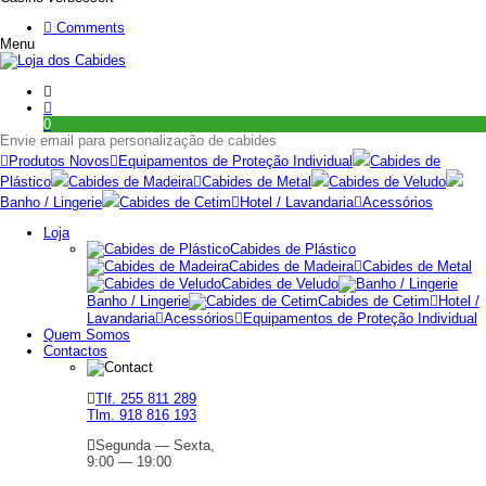
Comments
Menu
0
Envie email para personalização de cabides
Produtos Novos
Equipamentos de Proteção Individual
Cabides de
Plástico
Cabides de Madeira
Cabides de Metal
Cabides de Veludo
Banho / Lingerie
Cabides de Cetim
Hotel / Lavandaria
Acessórios
Loja
Cabides de Plástico
Cabides de Madeira
Cabides de Metal
Cabides de Veludo
Banho / Lingerie
Cabides de Cetim
Hotel /
Lavandaria
Acessórios
Equipamentos de Proteção Individual
Quem Somos
Contactos
Tlf. 255 811 289
Tlm. 918 816 193
Segunda — Sexta,
9:00 — 19:00