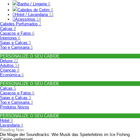
Banho / Lingerie
6
Cabides de Cetim
0
Hotel / Lavandaria
13
Acessórios
14
Cabides Perfumados
2
Calças
8
Casacos e Fatos
6
Interiores
6
Saias e Calças
3
Top e Camisaria
5
PERSONALIZE O SEU CABIDE
Deluxe
22
Adultos
14
Crianças
8
Económica
6
PERSONALIZE O SEU CABIDE
Calças
5
Casacos e Fatos
6
Saias e Calças
3
Top e Camisaria
3
Produtos Novos
PERSONALIZE O SEU CABIDE
Hotel
9
Lavandaria
4
Reading Now
Die Magie der Soundtracks: Wie Musik das Spielerlebnis im Ice Fishing
Casino verbessert