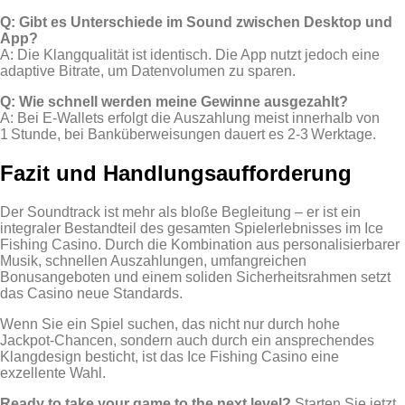
Q: Gibt es Unterschiede im Sound zwischen Desktop und
App?
A: Die Klangqualität ist identisch. Die App nutzt jedoch eine
adaptive Bitrate, um Datenvolumen zu sparen.
Q: Wie schnell werden meine Gewinne ausgezahlt?
A: Bei E‑Wallets erfolgt die Auszahlung meist innerhalb von
1 Stunde, bei Banküberweisungen dauert es 2‑3 Werktage.
Fazit und Handlungsaufforderung
Der Soundtrack ist mehr als bloße Begleitung – er ist ein
integraler Bestandteil des gesamten Spielerlebnisses im Ice
Fishing Casino. Durch die Kombination aus personalisierbarer
Musik, schnellen Auszahlungen, umfangreichen
Bonusangeboten und einem soliden Sicherheitsrahmen setzt
das Casino neue Standards.
Wenn Sie ein Spiel suchen, das nicht nur durch hohe
Jackpot‑Chancen, sondern auch durch ein ansprechendes
Klangdesign besticht, ist das Ice Fishing Casino eine
exzellente Wahl.
Ready to take your game to the next level?
Starten Sie jetzt