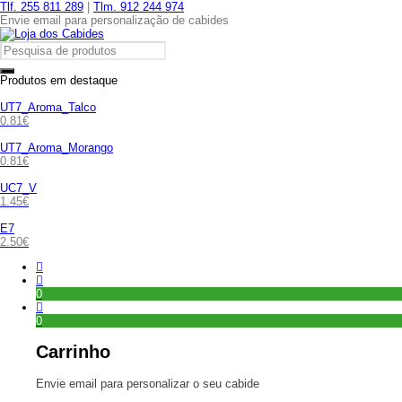
Tlf. 255 811 289
|
Tlm. 912 244 974
Envie email para personalização de cabides
Produtos em destaque
UT7_Aroma_Talco
0.81
€
UT7_Aroma_Morango
0.81
€
UC7_V
1.45
€
E7
2.50
€
0
0
Carrinho
Envie email para personalizar o seu cabide