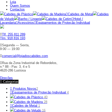
Loja
Quem Somos
Contactos
Cabides de Plástico
Cabides de Madeira
Cabides de Metal
Cabides
de Veludo
Banho / Lingerie
Cabides de Cetim
Hotel /
Lavandaria
Acessórios
Equipamentos de Proteção Individual
Tlf. 255 811 289
Tlm. 918 816 193
Segunda — Sexta,
9:00 — 19:00
comercial@lojadoscabides.com
Rua da Zona Industrial de Rebordelos,
n.º 88 - Pav. 3, 4 e 5
4620-286 Lustosa
Direções
Categorias
Produtos Novos
2
Equipamentos de Proteção Individual
4
Cabides de Plástico
40
Cabides de Madeira
28
Cabides de Metal
1
Cabides de Veludo
16