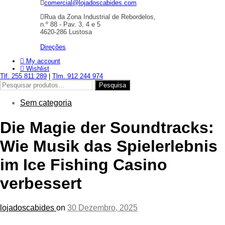
comercial@lojadoscabides.com
Rua da Zona Industrial de Rebordelos,
n.º 88 - Pav. 3, 4 e 5
4620-286 Lustosa
Direções
My account
Wishlist
Tlf. 255 811 289
|
Tlm. 912 244 974
Pesquisar
Pesquisa
por:
Sem categoria
Die Magie der Soundtracks:
Wie Musik das Spielerlebnis
im Ice Fishing Casino
verbessert
lojadoscabides
on
30 Dezembro, 2025