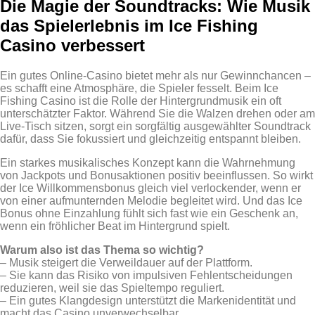
Die Magie der Soundtracks: Wie Musik
das Spielerlebnis im Ice Fishing
Casino verbessert
Ein gutes Online‑Casino bietet mehr als nur Gewinnchancen –
es schafft eine Atmosphäre, die Spieler fesselt. Beim Ice
Fishing Casino ist die Rolle der Hintergrundmusik ein oft
unterschätzter Faktor. Während Sie die Walzen drehen oder am
Live‑Tisch sitzen, sorgt ein sorgfältig ausgewählter Soundtrack
dafür, dass Sie fokussiert und gleichzeitig entspannt bleiben.
Ein starkes musikalisches Konzept kann die Wahrnehmung
von Jackpots und Bonusaktionen positiv beeinflussen. So wirkt
der Ice Willkommensbonus gleich viel verlockender, wenn er
von einer aufmunternden Melodie begleitet wird. Und das Ice
Bonus ohne Einzahlung fühlt sich fast wie ein Geschenk an,
wenn ein fröhlicher Beat im Hintergrund spielt.
Warum also ist das Thema so wichtig?
– Musik steigert die Verweildauer auf der Plattform.
– Sie kann das Risiko von impulsiven Fehlentscheidungen
reduzieren, weil sie das Spieltempo reguliert.
– Ein gutes Klangdesign unterstützt die Markenidentität und
macht das Casino unverwechselbar.