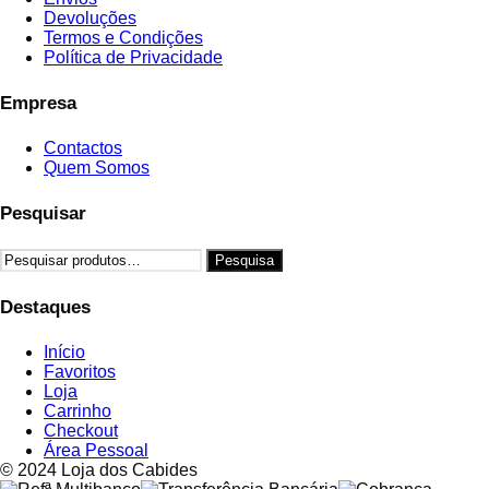
Devoluções
Termos e Condições
Política de Privacidade
Empresa
Contactos
Quem Somos
Pesquisar
Pesquisar
Pesquisa
por:
Destaques
Início
Favoritos
Loja
Carrinho
Checkout
Área Pessoal
© 2024 Loja dos Cabides