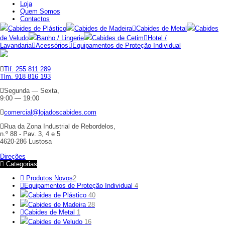
Loja
Quem Somos
Contactos
Cabides de Plástico
Cabides de Madeira
Cabides de Metal
Cabides
de Veludo
Banho / Lingerie
Cabides de Cetim
Hotel /
Lavandaria
Acessórios
Equipamentos de Proteção Individual
Tlf. 255 811 289
Tlm. 918 816 193
Segunda — Sexta,
9:00 — 19:00
comercial@lojadoscabides.com
Rua da Zona Industrial de Rebordelos,
n.º 88 - Pav. 3, 4 e 5
4620-286 Lustosa
Direções
Categorias
Produtos Novos
2
Equipamentos de Proteção Individual
4
Cabides de Plástico
40
Cabides de Madeira
28
Cabides de Metal
1
Cabides de Veludo
16