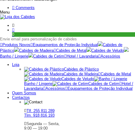
Comments
Menu
0
Envie email para personalização de cabides
Produtos Novos
Equipamentos de Proteção Individual
Cabides de
Plástico
Cabides de Madeira
Cabides de Metal
Cabides de Veludo
Banho / Lingerie
Cabides de Cetim
Hotel / Lavandaria
Acessórios
Loja
Cabides de Plástico
Cabides de Madeira
Cabides de Metal
Cabides de Veludo
Banho / Lingerie
Cabides de Cetim
Hotel /
Lavandaria
Acessórios
Equipamentos de Proteção Individual
Quem Somos
Contactos
Tlf. 255 811 289
Tlm. 918 816 193
Segunda — Sexta,
9:00 — 19:00