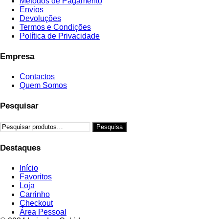
Métodos de Pagamento
Envios
Devoluções
Termos e Condições
Política de Privacidade
Empresa
Contactos
Quem Somos
Pesquisar
Pesquisar
Pesquisa
por:
Destaques
Início
Favoritos
Loja
Carrinho
Checkout
Área Pessoal