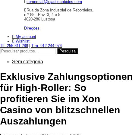
comercial@lojadoscabides.com
Rua da Zona Industrial de Rebordelos,
n.º 88 - Pav. 3, 4 e 5
4620-286 Lustosa
Direções
My account
Wishlist
Tlf. 255 811 289
|
Tlm. 912 244 974
Pesquisar
Pesquisa
por:
Sem categoria
Exklusive Zahlungsoptionen
für High‑Roller: So
profitieren Sie im Xon
Casino von blitzschnellen
Auszahlungen