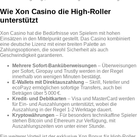
Wie Xon Casino die High‑Roller
unterstützt
Xon Casino hat die Bedürfnisse von Spielern mit hohen
Einsätzen in den Mittelpunkt gestellt. Das Casino kombiniert
eine deutsche Lizenz mit einer breiten Palette an
Zahlungsoptionen, die sowohl Sicherheit als auch
Geschwindigkeit garantieren.
Mehrere Sofort‑Banküberweisungen
– Überweisungen
per Sofort, Giropay und Trustly werden in der Regel
innerhalb von wenigen Minuten bestätigt.
E‑Wallets mit Direktauszahlung
– Skrill, Neteller und
ecoPayz ermöglichen sofortige Transfers, auch bei
Beträgen über 5 000 €.
Kredit‑ und Debitkarten
– Visa und MasterCard werden
für Ein‑ und Auszahlungen unterstützt, wobei die
Auszahlung in der Regel 1‑2 Werktage dauert.
Kryptowährungen
– Für besonders technikaffine Spieler
stehen Bitcoin und Ethereum zur Verfügung, mit
Auszahlungszeiten von unter einer Stunde.
Ein weiterer Vorteil ist der exklusive Xon Bonus für High‑Roller.