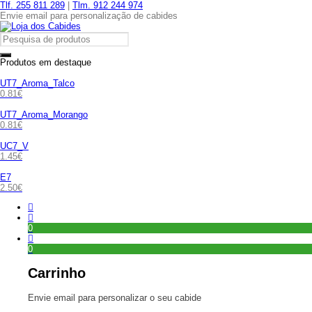
Tlf. 255 811 289
|
Tlm. 912 244 974
Envie email para personalização de cabides
Produtos em destaque
UT7_Aroma_Talco
0.81
€
UT7_Aroma_Morango
0.81
€
UC7_V
1.45
€
E7
2.50
€
0
0
Carrinho
Envie email para personalizar o seu cabide