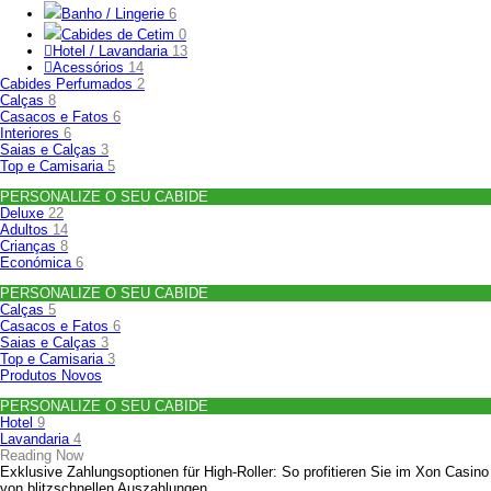
Banho / Lingerie
6
Cabides de Cetim
0
Hotel / Lavandaria
13
Acessórios
14
Cabides Perfumados
2
Calças
8
Casacos e Fatos
6
Interiores
6
Saias e Calças
3
Top e Camisaria
5
PERSONALIZE O SEU CABIDE
Deluxe
22
Adultos
14
Crianças
8
Económica
6
PERSONALIZE O SEU CABIDE
Calças
5
Casacos e Fatos
6
Saias e Calças
3
Top e Camisaria
3
Produtos Novos
PERSONALIZE O SEU CABIDE
Hotel
9
Lavandaria
4
Reading Now
Exklusive Zahlungsoptionen für High‑Roller: So profitieren Sie im Xon Casino
von blitzschnellen Auszahlungen