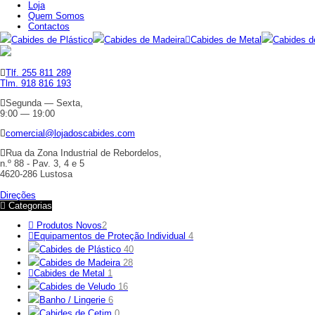
Loja
Quem Somos
Contactos
Cabides de Plástico
Cabides de Madeira
Cabides de Metal
Cabides d
Tlf. 255 811 289
Tlm. 918 816 193
Segunda — Sexta,
9:00 — 19:00
comercial@lojadoscabides.com
Rua da Zona Industrial de Rebordelos,
n.º 88 - Pav. 3, 4 e 5
4620-286 Lustosa
Direções
Categorias
Produtos Novos
2
Equipamentos de Proteção Individual
4
Cabides de Plástico
40
Cabides de Madeira
28
Cabides de Metal
1
Cabides de Veludo
16
Banho / Lingerie
6
Cabides de Cetim
0