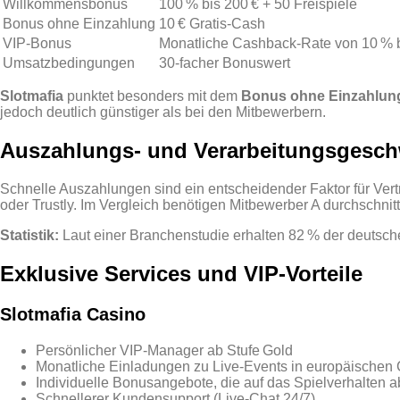
Willkommensbonus
100 % bis 200 € + 50 Freispiele
Bonus ohne Einzahlung
10 € Gratis‑Cash
VIP‑Bonus
Monatliche Cashback‑Rate von 10 % 
Umsatzbedingungen
30‑facher Bonuswert
Slotmafia
punktet besonders mit dem
Bonus ohne Einzahlun
jedoch deutlich günstiger als bei den Mitbewerbern.
Auszahlungs‑ und Verarbeitungsgesch
Schnelle Auszahlungen sind ein entscheidender Faktor für Ver
oder Trustly. Im Vergleich benötigen Mitbewerber A durchschnit
Statistik:
Laut einer Branchenstudie erhalten 82 % der deutsch
Exklusive Services und VIP‑Vorteile
Slotmafia Casino
Persönlicher VIP‑Manager ab Stufe Gold
Monatliche Einladungen zu Live‑Events in europäischen
Individuelle Bonusangebote, die auf das Spielverhalten 
Schnellerer Kundensupport (Live‑Chat 24/7)