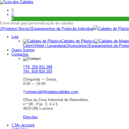
0
Envie email para personalização de cabides
Produtos Novos
Equipamentos de Proteção Individual
Cabides de Plásti
Loja
Cabides de Plástico
Cetim
Hotel / Lavandaria
Acessórios
Equipamentos de Proteç
Quem Somos
Contactos
Tlf. 255 811 289
Tlm. 918 816 193
Segunda — Sexta,
9:00 — 19:00
comercial@lojadoscabides.com
Rua da Zona Industrial de Rebordelos,
n.º 88 - Pav. 3, 4 e 5
4620-286 Lustosa
Direções
My account