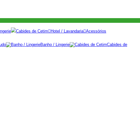
ngerie
Cabides de Cetim
Hotel / Lavandaria
Acessórios
udo
Banho / Lingerie
Cabides de