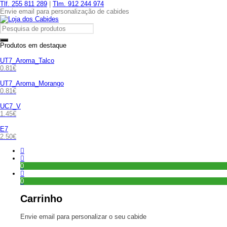
Tlf. 255 811 289
|
Tlm. 912 244 974
Envie email para personalização de cabides
Produtos em destaque
UT7_Aroma_Talco
0.81
€
UT7_Aroma_Morango
0.81
€
UC7_V
1.45
€
E7
2.50
€
0
0
Carrinho
Envie email para personalizar o seu cabide