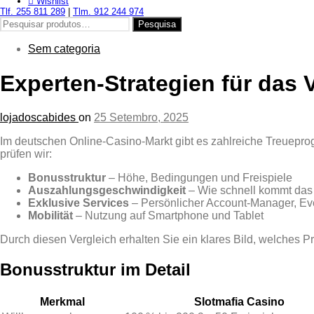
Wishlist
Tlf. 255 811 289
|
Tlm. 912 244 974
Pesquisar
Pesquisa
por:
Sem categoria
Experten‑Strategien für das
lojadoscabides
on
25 Setembro, 2025
Im deutschen Online‑Casino‑Markt gibt es zahlreiche Treuepr
prüfen wir:
Bonusstruktur
– Höhe, Bedingungen und Freispiele
Auszahlungs­geschwindigkeit
– Wie schnell kommt das
Exklusive Services
– Persönlicher Account‑Manager, E
Mobilität
– Nutzung auf Smartphone und Tablet
Durch diesen Vergleich erhalten Sie ein klares Bild, welches P
Bonusstruktur im Detail
Merkmal
Slotmafia Casino