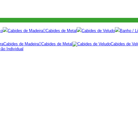
co
Cabides de Madeira
Cabides de Metal
Cabides de Veludo
Banho / Li
Cabides de Madeira
Cabides de Metal
Cabides de Vel
ão Individual