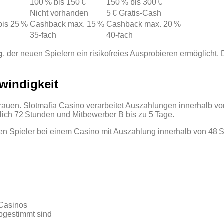
100 % bis 150 €
150 % bis 300 €
Nicht vorhanden
5 € Gratis‑Cash
bis 25 %
Cashback max. 15 %
Cashback max. 20 %
35‑fach
40‑fach
g
, der neuen Spielern ein risikofreies Ausprobieren ermöglicht
windigkeit
trauen. Slotmafia Casino verarbeitet Auszahlungen innerhalb v
tlich 72 Stunden und Mitbewerber B bis zu 5 Tage.
en Spieler bei einem Casino mit Auszahlung innerhalb von 48 S
 Casinos
abgestimmt sind