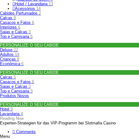
Hotel / Lavandaria
13
Acessórios
14
Cabides Perfumados
2
Calças
8
Casacos e Fatos
6
Interiores
6
Saias e Calças
3
Top e Camisaria
5
PERSONALIZE O SEU CABIDE
Deluxe
22
Adultos
14
Crianças
8
Económica
6
PERSONALIZE O SEU CABIDE
Calças
5
Casacos e Fatos
6
Saias e Calças
3
Top e Camisaria
3
Produtos Novos
PERSONALIZE O SEU CABIDE
Hotel
9
Lavandaria
4
Reading Now
Experten‑Strategien für das VIP‑Programm bei Slotmafia Casino
Comments
Menu