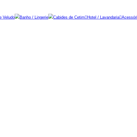
e Veludo
Banho / Lingerie
Cabides de Cetim
Hotel / Lavandaria
Acessór