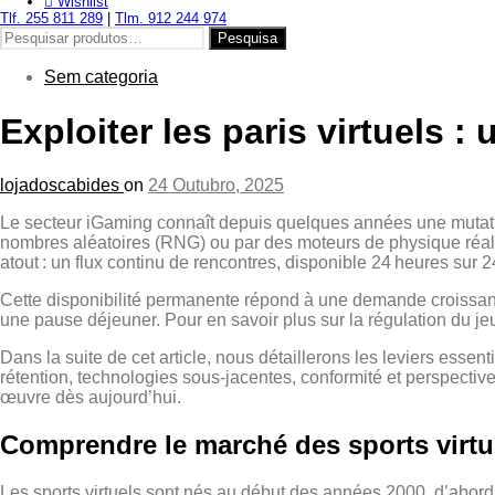
Wishlist
Tlf. 255 811 289
|
Tlm. 912 244 974
Pesquisar
Pesquisa
por:
Sem categoria
Exploiter les paris virtuels 
lojadoscabides
on
24 Outubro, 2025
Le secteur iGaming connaît depuis quelques années une mutation
nombres aléatoires (RNG) ou par des moteurs de physique réalist
atout : un flux continu de rencontres, disponible 24 heures sur 
Cette disponibilité permanente répond à une demande croissante 
une pause déjeuner. Pour en savoir plus sur la régulation du je
Dans la suite de cet article, nous détaillerons les leviers essent
rétention, technologies sous‑jacentes, conformité et perspective
œuvre dès aujourd’hui.
Comprendre le marché des sports virtu
Les sports virtuels sont nés au début des années 2000, d’abord 