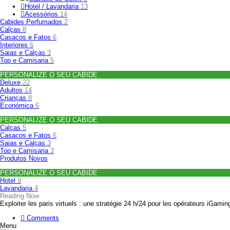
Hotel / Lavandaria
13
Acessórios
14
Cabides Perfumados
2
Calças
8
Casacos e Fatos
6
Interiores
6
Saias e Calças
3
Top e Camisaria
5
PERSONALIZE O SEU CABIDE
Deluxe
22
Adultos
14
Crianças
8
Económica
6
PERSONALIZE O SEU CABIDE
Calças
5
Casacos e Fatos
6
Saias e Calças
3
Top e Camisaria
3
Produtos Novos
PERSONALIZE O SEU CABIDE
Hotel
9
Lavandaria
4
Reading Now
Exploiter les paris virtuels : une stratégie 24 h/24 pour les opérateurs iGamin
Comments
Menu