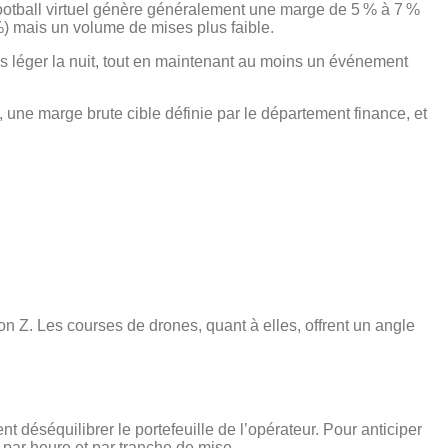
 football virtuel génère généralement une marge de 5 % à 7 %
%) mais un volume de mises plus faible.
us léger la nuit, tout en maintenant au moins un événement
, une marge brute cible définie par le département finance, et
on Z. Les courses de drones, quant à elles, offrent un angle
t déséquilibrer le portefeuille de l’opérateur. Pour anticiper
par heure et par tranche de mise.