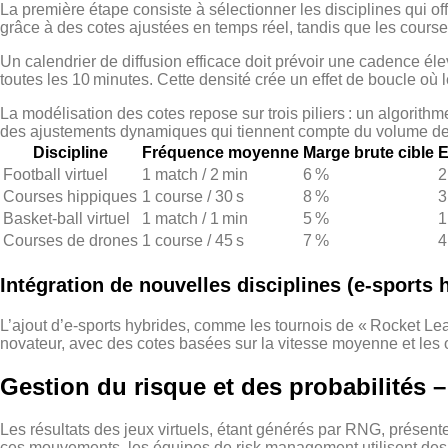
La première étape consiste à sélectionner les disciplines qui o
grâce à des cotes ajustées en temps réel, tandis que les cours
Un calendrier de diffusion efficace doit prévoir une cadence él
toutes les 10 minutes. Cette densité crée un effet de boucle où 
La modélisation des cotes repose sur trois piliers : un algorith
des ajustements dynamiques qui tiennent compte du volume de
Discipline
Fréquence moyenne
Marge brute cible
E
Football virtuel
1 match / 2 min
6 %
2
Courses hippiques
1 course / 30 s
8 %
3
Basket‑ball virtuel
1 match / 1 min
5 %
1
Courses de drones
1 course / 45 s
7 %
4
Intégration de nouvelles disciplines (e‑sports 
L’ajout d’e‑sports hybrides, comme les tournois de « Rocket Leag
novateur, avec des cotes basées sur la vitesse moyenne et les o
Gestion du risque et des probabilités 
Les résultats des jeux virtuels, étant générés par RNG, présente
ces mouvements, les équipes de risk management utilisent des h