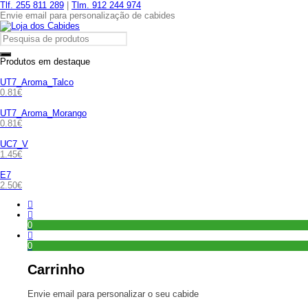
Tlf. 255 811 289
|
Tlm. 912 244 974
Envie email para personalização de cabides
Produtos em destaque
UT7_Aroma_Talco
0.81
€
UT7_Aroma_Morango
0.81
€
UC7_V
1.45
€
E7
2.50
€
0
0
Carrinho
Envie email para personalizar o seu cabide