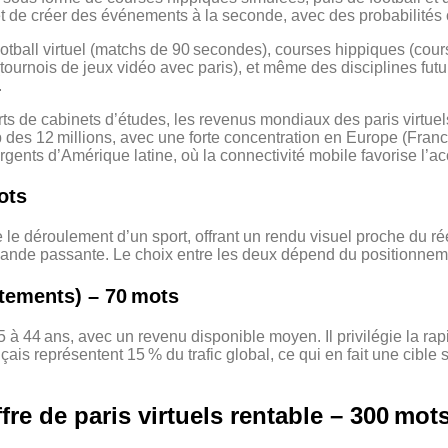
 de créer des événements à la seconde, avec des probabilités c
ootball virtuel (matchs de 90 secondes), courses hippiques (cou
 (tournois de jeux vidéo avec paris), et même des disciplines fu
.
ports de cabinets d’études, les revenus mondiaux des paris virtu
cap des 12 millions, avec une forte concentration en Europe (Fr
nts d’Amérique latine, où la connectivité mobile favorise l’ac
ots
 le déroulement d’un sport, offrant un rendu visuel proche du r
bande passante. Le choix entre les deux dépend du positionnem
rtements) – 70 mots
 à 44 ans, avec un revenu disponible moyen. Il privilégie la rapi
ais représentent 15 % du trafic global, ce qui en fait une cible s
fre de paris virtuels rentable – 300 mot