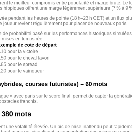
ffrent le meilleur compromis entre popularité et marge brute. Le
es hippiques offrent une marge légèrement supérieure (7 % à 9 
evée pendant les heures de pointe (18 h–23 h CET) et un flux pl
le joueur revient régulièrement pour placer de nouveaux paris.
me de probabilité basé sur les performances historiques simulées
 mises en temps réel.
xemple de cote de départ
.10 pour la victoire
.50 pour le cheval favori
.85 pour le spread
.20 pour le vainqueur
hybrides, courses futuristes) – 60 mots
ue » avec paris sur le score final, permet de capter la générati
bstacles franchis.
– 380 mots
nt une volatilité élevée. Un pic de mise inattendu peut rapidemen
eat‑maps qui visualisent la concentration des mises par sport, 