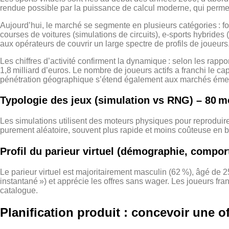
rendue possible par la puissance de calcul moderne, qui permet
Aujourd’hui, le marché se segmente en plusieurs catégories : f
courses de voitures (simulations de circuits), e‑sports hybrides
aux opérateurs de couvrir un large spectre de profils de joueurs
Les chiffres d’activité confirment la dynamique : selon les rap
1,8 milliard d’euros. Le nombre de joueurs actifs a franchi le 
pénétration géographique s’étend également aux marchés émerge
Typologie des jeux (simulation vs RNG) – 80 m
Les simulations utilisent des moteurs physiques pour reproduire
purement aléatoire, souvent plus rapide et moins coûteuse en 
Profil du parieur virtuel (démographie, compo
Le parieur virtuel est majoritairement masculin (62 %), âgé de 25
instantané ») et apprécie les offres sans wager. Les joueurs franç
catalogue.
Planification produit : concevoir une of