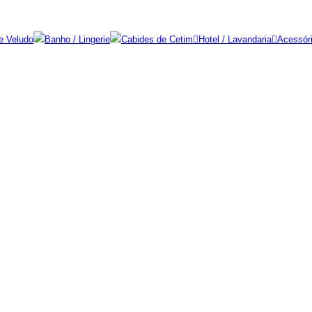
e Veludo
Banho / Lingerie
Cabides de Cetim
Hotel / Lavandaria
Acessór