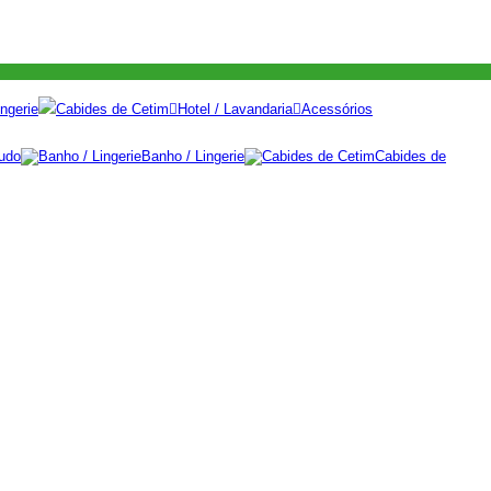
ngerie
Cabides de Cetim
Hotel / Lavandaria
Acessórios
udo
Banho / Lingerie
Cabides de