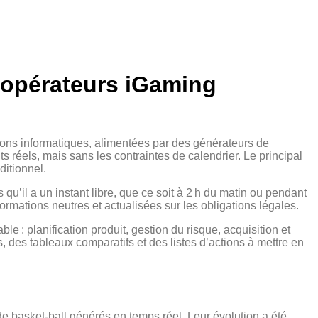
es opérateurs iGaming
ions informatiques, alimentées par des générateurs de
réels, mais sans les contraintes de calendrier. Le principal
ditionnel.
u’il a un instant libre, que ce soit à 2 h du matin ou pendant
ormations neutres et actualisées sur les obligations légales.
ble : planification produit, gestion du risque, acquisition et
, des tableaux comparatifs et des listes d’actions à mettre en
e basket‑ball générés en temps réel. Leur évolution a été