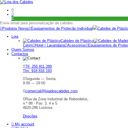
0
Envie email para personalização de cabides
Produtos Novos
Equipamentos de Proteção Individual
Cabides de Plásti
Loja
Cabides de Plástico
Cetim
Hotel / Lavandaria
Acessórios
Equipamentos de Proteç
Quem Somos
Contactos
Tlf. 255 811 289
Tlm. 918 816 193
Segunda — Sexta,
9:00 — 19:00
comercial@lojadoscabides.com
Rua da Zona Industrial de Rebordelos,
n.º 88 - Pav. 3, 4 e 5
4620-286 Lustosa
Direções
My account