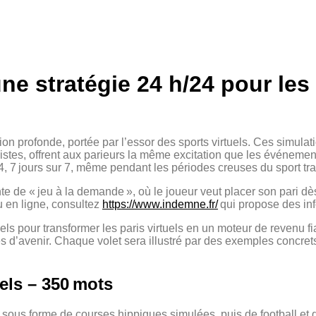
: une stratégie 24 h/24 pour l
 profonde, portée par l’essor des sports virtuels. Ces simulat
es, offrent aux parieurs la même excitation que les événements 
24, 7 jours sur 7, même pendant les périodes creuses du sport tra
de « jeu à la demande », où le joueur veut placer son pari dès q
u en ligne, consultez
https://www.indemne.fr/
qui propose des inf
iels pour transformer les paris virtuels en un moteur de revenu fia
s d’avenir. Chaque volet sera illustré par des exemples concrets
els – 350 mots
sous forme de courses hippiques simulées, puis de football et d