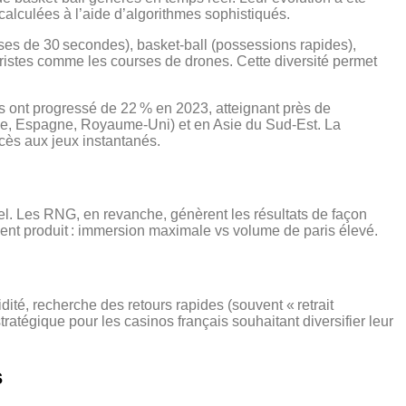
alculées à l’aide d’algorithmes sophistiqués.
rses de 30 secondes), basket‑ball (possessions rapides),
turistes comme les courses de drones. Cette diversité permet
els ont progressé de 22 % en 2023, atteignant près de
ance, Espagne, Royaume‑Uni) et en Asie du Sud‑Est. La
cès aux jeux instantanés.
éel. Les RNG, en revanche, génèrent les résultats de façon
ent produit : immersion maximale vs volume de paris élevé.
dité, recherche des retours rapides (souvent « retrait
tratégique pour les casinos français souhaitant diversifier leur
s