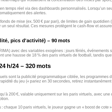
 en temps réel via des dashboards personnalisés. Lorsqu’un seui
utomatiquement des alertes.
afonds de mise (ex. 500 € par pari), de limites de gain quotidien
un seul résultat. Ces mesures protègent le cash‑flow et assuren
té, pics d’activité) – 90 mots
IMA) avec des variables exogènes : jours fériés, événements sp
t une hausse de 18 % des paris virtuels de football, tandis que 
 24 h/24 – 320 mots
tuels sont la publicité programmatique ciblée, les programmes d’
pidité du jeu (« pariez en 30 secondes, retirez instantanément »
’à 200 €, valable uniquement sur les paris virtuels, avec une co
ption.
: chaque 10 paris virtuels, le joueur gagne un « boost de cote »