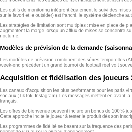
Les outils de monitoring intègrent également le suivi des mises
sur le favori et le outsider) est franchi, le système déclenche a
Les stratégies de limitation sont multiples : mise en place de pl
augmentent la marge lorsqu’un afflux de mises se concentre sur 
nocturne.
Modèles de prévision de la demande (saisonnali
Les modèles de prévision combinent des séries temporelles (AR
week‑end précédent un grand tournoi de football réel voit souven
Acquisition et fidélisation des joueurs
Les canaux d’acquisition les plus performants pour les paris vir
sociaux (TikTok, Instagram). Les messages mettent en avant la ra
français.
Les offres de bienvenue peuvent inclure un bonus de 100 % jusqu
Cette approche incite le joueur à tester le produit dès son inscri
Les programmes de fidélité se basent sur la fréquence des paris 
permet de visualiser le niveau d’engagement.