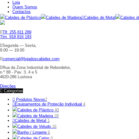
Loja
Quem Somos
Contactos
Cabides de Plástico
Cabides de Madeira
Cabides de Metal
Cabides d
Tlf. 255 811 289
Tlm. 918 816 193
Segunda — Sexta,
9:00 — 19:00
comercial@lojadoscabides.com
Rua da Zona Industrial de Rebordelos,
n.º 88 - Pav. 3, 4 e 5
4620-286 Lustosa
Direções
Categorias
Produtos Novos
2
Equipamentos de Proteção Individual
4
Cabides de Plástico
40
Cabides de Madeira
28
Cabides de Metal
1
Cabides de Veludo
16
Banho / Lingerie
6
Cabides de Cetim
0