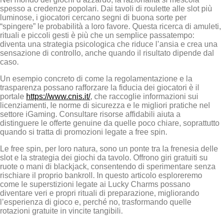
spesso a credenze popolari. Dai tavoli di roulette alle slot più
luminose, i giocatori cercano segni di buona sorte per
“spingere” le probabilità a loro favore. Questa ricerca di amuleti,
rituali e piccoli gesti è più che un semplice passatempo:
diventa una strategia psicologica che riduce l’ansia e crea una
sensazione di controllo, anche quando il risultato dipende dal
caso.
Un esempio concreto di come la regolamentazione e la
trasparenza possano rafforzare la fiducia dei giocatori è il
portale
https://www.cnis.it/
, che raccoglie informazioni sui
licenziamenti, le norme di sicurezza e le migliori pratiche nel
settore iGaming. Consultare risorse affidabili aiuta a
distinguere le offerte genuine da quelle poco chiare, soprattutto
quando si tratta di promozioni legate a free spin.
Le free spin, per loro natura, sono un ponte tra la frenesia delle
slot e la strategia dei giochi da tavolo. Offrono giri gratuiti su
ruote o mani di blackjack, consentendo di sperimentare senza
rischiare il proprio bankroll. In questo articolo esploreremo
come le superstizioni legate ai Lucky Charms possano
diventare veri e propri rituali di preparazione, migliorando
l’esperienza di gioco e, perché no, trasformando quelle
rotazioni gratuite in vincite tangibili.