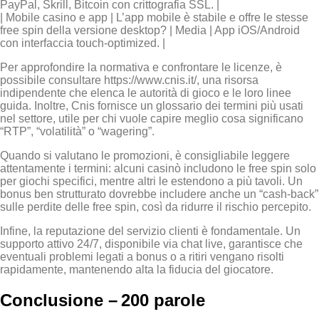
PayPal, Skrill, Bitcoin con crittografia SSL. |
| Mobile casino e app | L’app mobile è stabile e offre le stesse
free spin della versione desktop? | Media | App iOS/Android
con interfaccia touch‑optimized. |
Per approfondire la normativa e confrontare le licenze, è
possibile consultare https://www.cnis.it/, una risorsa
indipendente che elenca le autorità di gioco e le loro linee
guida. Inoltre, Cnis fornisce un glossario dei termini più usati
nel settore, utile per chi vuole capire meglio cosa significano
“RTP”, “volatilità” o “wagering”.
Quando si valutano le promozioni, è consigliabile leggere
attentamente i termini: alcuni casinò includono le free spin solo
per giochi specifici, mentre altri le estendono a più tavoli. Un
bonus ben strutturato dovrebbe includere anche un “cash‑back”
sulle perdite delle free spin, così da ridurre il rischio percepito.
Infine, la reputazione del servizio clienti è fondamentale. Un
supporto attivo 24/7, disponibile via chat live, garantisce che
eventuali problemi legati a bonus o a ritiri vengano risolti
rapidamente, mantenendo alta la fiducia del giocatore.
Conclusione – 200 parole