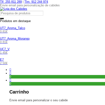
Tlf. 255 811 289
|
Tlm. 912 244 974
Envie email para personalização de cabides
Produtos em destaque
UT7_Aroma_Talco
0.81
€
UT7_Aroma_Morango
0.81
€
UC7_V
1.45
€
E7
2.50
€
0
0
Carrinho
Envie email para personalizar o seu cabide