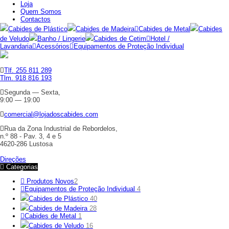
Loja
Quem Somos
Contactos
Cabides de Plástico
Cabides de Madeira
Cabides de Metal
Cabides
de Veludo
Banho / Lingerie
Cabides de Cetim
Hotel /
Lavandaria
Acessórios
Equipamentos de Proteção Individual
Tlf. 255 811 289
Tlm. 918 816 193
Segunda — Sexta,
9:00 — 19:00
comercial@lojadoscabides.com
Rua da Zona Industrial de Rebordelos,
n.º 88 - Pav. 3, 4 e 5
4620-286 Lustosa
Direções
Categorias
Produtos Novos
2
Equipamentos de Proteção Individual
4
Cabides de Plástico
40
Cabides de Madeira
28
Cabides de Metal
1
Cabides de Veludo
16