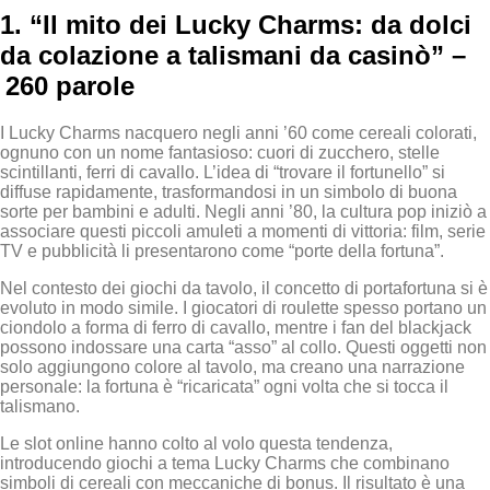
1. “Il mito dei Lucky Charms: da dolci
da colazione a talismani da casinò” –
260 parole
I Lucky Charms nacquero negli anni ’60 come cereali colorati,
ognuno con un nome fantasioso: cuori di zucchero, stelle
scintillanti, ferri di cavallo. L’idea di “trovare il fortunello” si
diffuse rapidamente, trasformandosi in un simbolo di buona
sorte per bambini e adulti. Negli anni ’80, la cultura pop iniziò a
associare questi piccoli amuleti a momenti di vittoria: film, serie
TV e pubblicità li presentarono come “porte della fortuna”.
Nel contesto dei giochi da tavolo, il concetto di portafortuna si è
evoluto in modo simile. I giocatori di roulette spesso portano un
ciondolo a forma di ferro di cavallo, mentre i fan del blackjack
possono indossare una carta “asso” al collo. Questi oggetti non
solo aggiungono colore al tavolo, ma creano una narrazione
personale: la fortuna è “ricaricata” ogni volta che si tocca il
talismano.
Le slot online hanno colto al volo questa tendenza,
introducendo giochi a tema Lucky Charms che combinano
simboli di cereali con meccaniche di bonus. Il risultato è una