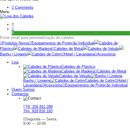
Comments
Menu
0
Envie email para personalização de cabides
Produtos Novos
Equipamentos de Proteção Individual
Cabides de
Plástico
Cabides de Madeira
Cabides de Metal
Cabides de Veludo
Banho / Lingerie
Cabides de Cetim
Hotel / Lavandaria
Acessórios
Loja
Cabides de Plástico
Cabides de Madeira
Cabides de Metal
Cabides de Veludo
Banho / Lingerie
Cabides de Cetim
Hotel /
Lavandaria
Acessórios
Equipamentos de Proteção Individual
Quem Somos
Contactos
Tlf. 255 811 289
Tlm. 918 816 193
Segunda — Sexta,
9:00 — 19:00