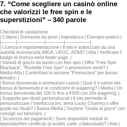
7. “Come scegliere un casinò online
che valorizzi le free spin e le
superstizioni” – 340 parole
Checklist di valutazione
| Criterio | Domanda da porsi | Importanza | Esempio pratico |
|———-|——————|————|—————–|
| Licenza e regolamentazione | Il sito è autorizzato da una
autorità riconosciuta (MGA, UKGC, ADM)? | Alta | Verificare il
badge di licenza nella footer page. |
| Varietà di giochi da tavolo con free spin | Offre “Free Spin
Blackjack”, “Roulette Free Spin” o promozioni simili? |
Media‑Alta | Controllare la sezione “Promozioni” per bonus
tematici. |
| Bonus benvenuto e promozioni casinò | Qual è il valore del
bonus di benvenuto e le condizioni di wagering? | Media | Un
bonus benvenuto del 100 % fino a €500 con 20x wagering. |
| Supporto per rituali personalizzati | Il sito permette di
personalizzare l’interfaccia (es. tema Lucky Charms) o offre
guide sui rituali? | Bassa‑Media | Sezione “Guida al gioco” con
consigli sui talismani. |
| Sicurezza dei pagamenti | Sono disponibili metodi di
deposito/ritiro certificati (e‑wallet, carte, criptovalute)? | Alta |