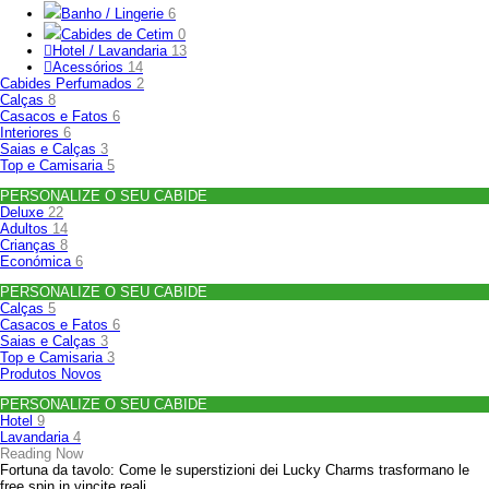
Banho / Lingerie
6
Cabides de Cetim
0
Hotel / Lavandaria
13
Acessórios
14
Cabides Perfumados
2
Calças
8
Casacos e Fatos
6
Interiores
6
Saias e Calças
3
Top e Camisaria
5
PERSONALIZE O SEU CABIDE
Deluxe
22
Adultos
14
Crianças
8
Económica
6
PERSONALIZE O SEU CABIDE
Calças
5
Casacos e Fatos
6
Saias e Calças
3
Top e Camisaria
3
Produtos Novos
PERSONALIZE O SEU CABIDE
Hotel
9
Lavandaria
4
Reading Now
Fortuna da tavolo: Come le superstizioni dei Lucky Charms trasformano le
free spin in vincite reali