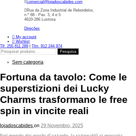
comercial@lojadoscabides.com
Rua da Zona Industrial de Rebordelos,
n.º 88 - Pav. 3, 4 e 5
4620-286 Lustosa
Direções
My account
Wishlist
Tlf. 255 811 289
|
Tlm. 912 244 974
Pesquisar
Pesquisa
por:
Sem categoria
Fortuna da tavolo: Come le
superstizioni dei Lucky
Charms trasformano le free
spin in vincite reali
lojadoscabides
on
29 Novembro, 2025
Nel mondo dei giochi d’azzardo, la razionalità si mescola