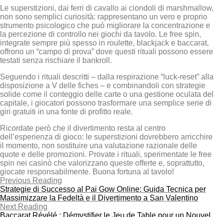
Le superstizioni, dai ferri di cavallo ai ciondoli di marshmallow,
non sono semplici curiosità: rappresentano un vero e proprio
strumento psicologico che può migliorare la concentrazione e
la percezione di controllo nei giochi da tavolo. Le free spin,
integrate sempre più spesso in roulette, blackjack e baccarat,
offrono un “campo di prova” dove questi rituali possono essere
testati senza rischiare il bankroll.
Seguendo i rituali descritti – dalla respirazione “luck‑reset” alla
disposizione a V delle fiches – e combinandoli con strategie
solide come il conteggio delle carte o una gestione oculata del
capitale, i giocatori possono trasformare una semplice serie di
giri gratuiti in una fonte di profitto reale.
Ricordate però che il divertimento resta al centro
dell’esperienza di gioco: le superstizioni dovrebbero arricchire
il momento, non sostituire una valutazione razionale delle
quote e delle promozioni. Provate i rituali, sperimentate le free
spin nei casinò che valorizzano queste offerte e, soprattutto,
giocate responsabilmente. Buona fortuna al tavolo!
Previous Reading
Strategie di Successo al Pai Gow Online: Guida Tecnica per
Massimizzare la Fedeltà e il Divertimento a San Valentino
Next Reading
Baccarat Révélé : Démystifier le Jeu de Table pour un Nouvel