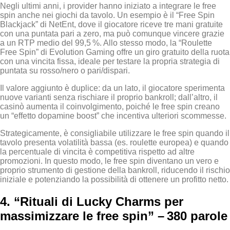
Negli ultimi anni, i provider hanno iniziato a integrare le free
spin anche nei giochi da tavolo. Un esempio è il “Free Spin
Blackjack” di NetEnt, dove il giocatore riceve tre mani gratuite
con una puntata pari a zero, ma può comunque vincere grazie
a un RTP medio del 99,5 %. Allo stesso modo, la “Roulette
Free Spin” di Evolution Gaming offre un giro gratuito della ruota
con una vincita fissa, ideale per testare la propria strategia di
puntata su rosso/nero o pari/dispari.
Il valore aggiunto è duplice: da un lato, il giocatore sperimenta
nuove varianti senza rischiare il proprio bankroll; dall’altro, il
casinò aumenta il coinvolgimento, poiché le free spin creano
un “effetto dopamine boost” che incentiva ulteriori scommesse.
Strategicamente, è consigliabile utilizzare le free spin quando il
tavolo presenta volatilità bassa (es. roulette europea) e quando
la percentuale di vincita è competitiva rispetto ad altre
promozioni. In questo modo, le free spin diventano un vero e
proprio strumento di gestione della bankroll, riducendo il rischio
iniziale e potenziando la possibilità di ottenere un profitto netto.
4. “Rituali di Lucky Charms per
massimizzare le free spin” – 380 parole