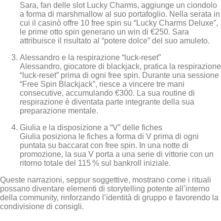
Sara, fan delle slot Lucky Charms, aggiunge un ciondolo
a forma di marshmallow al suo portafoglio. Nella serata in
cui il casinò offre 10 free spin su “Lucky Charms Deluxe”,
le prime otto spin generano un win di €250. Sara
attribuisce il risultato al “potere dolce” del suo amuleto.
Alessandro e la respirazione “luck‑reset”
Alessandro, giocatore di blackjack, pratica la respirazione
“luck‑reset” prima di ogni free spin. Durante una sessione
“Free Spin Blackjack”, riesce a vincere tre mani
consecutive, accumulando €300. La sua routine di
respirazione è diventata parte integrante della sua
preparazione mentale.
Giulia e la disposizione a “V” delle fiches
Giulia posiziona le fiches a forma di V prima di ogni
puntata su baccarat con free spin. In una notte di
promozione, la sua V porta a una serie di vittorie con un
ritorno totale del 115 % sul bankroll iniziale.
Queste narrazioni, seppur soggettive, mostrano come i rituali
possano diventare elementi di storytelling potente all’interno
della community, rinforzando l’identità di gruppo e favorendo la
condivisione di consigli.