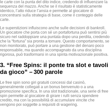
le carte con la punta del dito indice, credendo di influenzare la
sequenza del mazzo. Anche se il risultato è statisticamente
identico, l’atto riduce l’ansia e permette al giocatore di
concentrarsi sulla strategia di base, come il conteggio delle
carte.
Le superstizioni influiscono anche sulle decisioni di bankroll.
Un giocatore che porta con sé un portafortuna può sentirsi più
sicuro nel raddoppiare una puntata dopo una perdita, credendo
che la “fortuna” sia pronta a tornare. Questo comportamento, se
non monitorato, può portare a una gestione del denaro poco
responsabile, ma quando accompagnato da una disciplina
rigorosa, può trasformarsi in una spinta motivazionale positiva.
3. “Free Spins: il ponte tra slot e tavoli
da gioco” – 300 parole
Le free spin sono giri gratuiti concessi dal casinò,
generalmente collegati a un bonus benvenuto o a una
promozione specifica. In una slot tradizionale, una serie di free
spin permette al giocatore di girare i rulli senza spendere
credito, ma con la possibilità di accumulare vincite che
vengono poi soggette a requisiti di wagering.