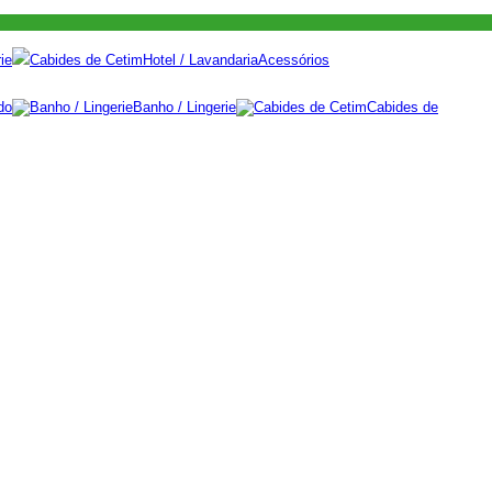
ie
Cabides de Cetim
Hotel / Lavandaria
Acessórios
do
Banho / Lingerie
Cabides de