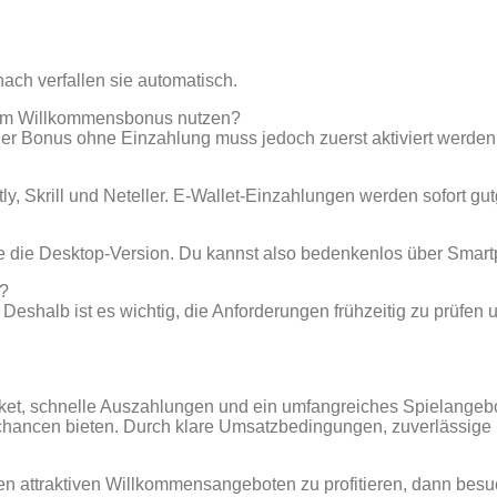
nach verfallen sie automatisch.
dem Willkommensbonus nutzen?
er Bonus ohne Einzahlung muss jedoch zuerst aktiviert werden
tly, Skrill und Neteller. E‑Wallet‑Einzahlungen werden sofort 
ie die Desktop‑Version. Du kannst also bedenkenlos über Smart
e?
eshalb ist es wichtig, die Anforderungen frühzeitig zu prüfen un
ket, schnelle Auszahlungen und ein umfangreiches Spielangebo
nnchancen bieten. Durch klare Umsatzbedingungen, zuverlässig
den attraktiven Willkommensangeboten zu profitieren, dann besu