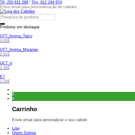
Tlf. 255 811 289
|
Tlm. 912 244 974
Envie email para personalização de cabides
Produtos em destaque
UT7_Aroma_Talco
0.81
€
UT7_Aroma_Morango
0.81
€
UC7_V
1.45
€
E7
2.50
€
0
0
Carrinho
Envie email para personalizar o seu cabide
Loja
Quem Somos