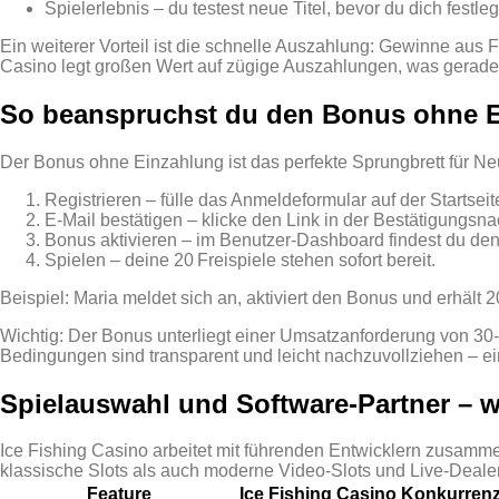
Spielerlebnis – du testest neue Titel, bevor du dich festleg
Ein weiterer Vorteil ist die schnelle Auszahlung: Gewinne aus 
Casino legt großen Wert auf zügige Auszahlungen, was gerade für
So beanspruchst du den Bonus ohne Ei
Der Bonus ohne Einzahlung ist das perfekte Sprungbrett für Neul
Registrieren – fülle das Anmeldeformular auf der Startseit
E‑Mail bestätigen – klicke den Link in der Bestätigungsnac
Bonus aktivieren – im Benutzer‑Dashboard findest du den
Spielen – deine 20 Freispiele stehen sofort bereit.
Beispiel: Maria meldet sich an, aktiviert den Bonus und erhält 2
Wichtig: Der Bonus unterliegt einer Umsatzanforderung von 30‑
Bedingungen sind transparent und leicht nachzuvollziehen – ei
Spielauswahl und Software‑Partner – 
Ice Fishing Casino arbeitet mit führenden Entwicklern zusammen
klassische Slots als auch moderne Video‑Slots und Live‑Dealer
Feature
Ice Fishing Casino
Konkurrenz