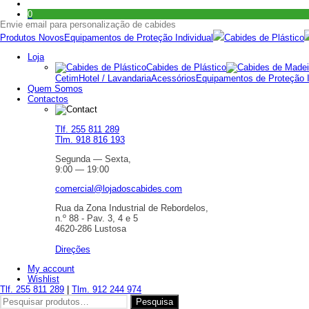
0
Envie email para personalização de cabides
Produtos Novos
Equipamentos de Proteção Individual
Cabides de Plástico
Loja
Cabides de Plástico
Cetim
Hotel / Lavandaria
Acessórios
Equipamentos de Proteção I
Quem Somos
Contactos
Tlf. 255 811 289
Tlm. 918 816 193
Segunda — Sexta,
9:00 — 19:00
comercial@lojadoscabides.com
Rua da Zona Industrial de Rebordelos,
n.º 88 - Pav. 3, 4 e 5
4620-286 Lustosa
Direções
My account
Wishlist
Tlf. 255 811 289
|
Tlm. 912 244 974
Pesquisar
Pesquisa