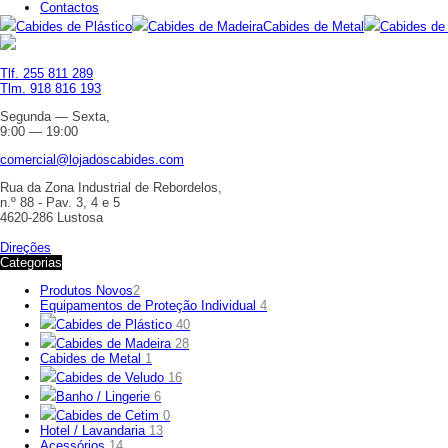
Contactos
Cabides de Plástico
Cabides de Madeira
Cabides de Metal
Cabides de
Tlf. 255 811 289
Tlm. 918 816 193
Segunda — Sexta,
9:00 — 19:00
comercial@lojadoscabides.com
Rua da Zona Industrial de Rebordelos,
n.º 88 - Pav. 3, 4 e 5
4620-286 Lustosa
Direções
Categorias
Produtos Novos
2
Equipamentos de Proteção Individual
4
Cabides de Plástico
40
Cabides de Madeira
28
Cabides de Metal
1
Cabides de Veludo
16
Banho / Lingerie
6
Cabides de Cetim
0
Hotel / Lavandaria
13
Acessórios
14