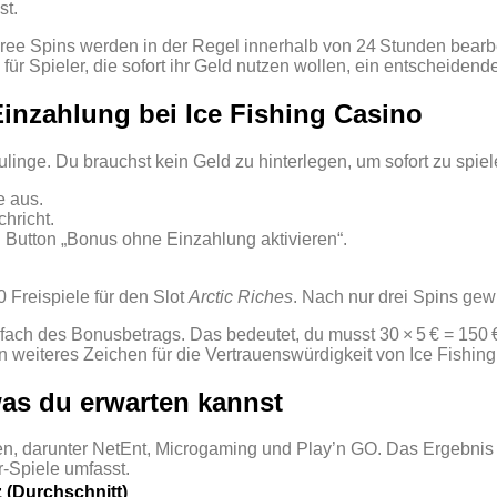
st.
Free Spins werden in der Regel innerhalb von 24 Stunden bearbe
 Spieler, die sofort ihr Geld nutzen wollen, ein entscheidender
nzahlung bei Ice Fishing Casino
inge. Du brauchst kein Geld zu hinterlegen, um sofort zu spiele
e aus.
hricht.
 Button „Bonus ohne Einzahlung aktivieren“.
0 Freispiele für den Slot
Arctic Riches
. Nach nur drei Spins gewin
fach des Bonusbetrags. Das bedeutet, du musst 30 × 5 € = 150 
n weiteres Zeichen für die Vertrauenswürdigkeit von Ice Fishin
was du erwarten kannst
, darunter NetEnt, Microgaming und Play’n GO. Das Ergebnis ist
‑Spiele umfasst.
 (Durchschnitt)