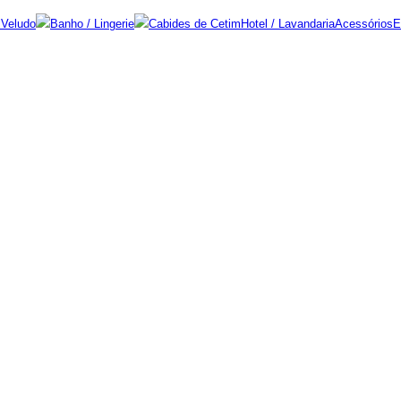
 Veludo
Banho / Lingerie
Cabides de Cetim
Hotel / Lavandaria
Acessórios
E