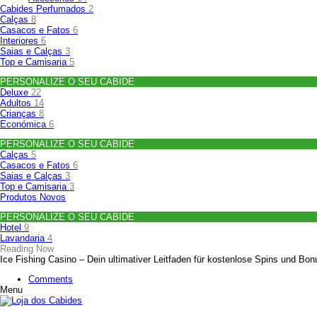
Cabides Perfumados
2
Calças
8
Casacos e Fatos
6
Interiores
6
Saias e Calças
3
Top e Camisaria
5
PERSONALIZE O SEU CABIDE
Deluxe
22
Adultos
14
Crianças
8
Económica
6
PERSONALIZE O SEU CABIDE
Calças
5
Casacos e Fatos
6
Saias e Calças
3
Top e Camisaria
3
Produtos Novos
PERSONALIZE O SEU CABIDE
Hotel
9
Lavandaria
4
Reading Now
Ice Fishing Casino – Dein ultimativer Leitfaden für kostenlose Spins und Bo
Comments
Menu