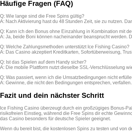
Häufige Fragen (FAQ)
Q: Wie lange sind die Free Spins gültig?
A: Nach Aktivierung hast du 48 Stunden Zeit, sie zu nutzen. Da
Q: Kann ich den Bonus ohne Einzahlung in Kombination mit 
A: Ja, beide Boni können nacheinander beansprucht werden. D
Q: Welche Zahlungsmethoden unterstützt Ice Fishing Casino?
A: Das Casino akzeptiert Kreditkarten, Sofortüberweisung, Trus
Q: Ist das Spielen auf dem Handy sicher?
A: Die mobile Plattform nutzt dieselbe SSL‑Verschlüsselung w
Q: Was passiert, wenn ich die Umsatzbedingungen nicht erfüll
A: Gewinne, die nicht den Bedingungen entsprechen, verfallen. D
Fazit und dein nächster Schritt
Ice Fishing Casino überzeugt durch ein großzügiges Bonus‑Pa
risikofreien Einstieg, während die Free Spins dir echte Gewi
das Casino besonders für deutsche Spieler geeignet.
Wenn du bereit bist, die kostenlosen Spins zu testen und von 