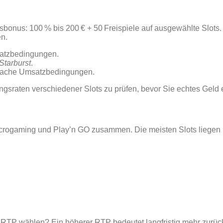
bonus: 100 % bis 200 € + 50 Freispiele auf ausgewählte Slots.
en.
satzbedingungen.
Starburst
.
0‑fache Umsatzbedingungen.
sraten verschiedener Slots zu prüfen, bevor Sie echtes Geld 
icrogaming und Play’n GO zusammen. Die meisten Slots liegen 
m RTP wählen? Ein höherer RTP bedeutet langfristig mehr zurüc