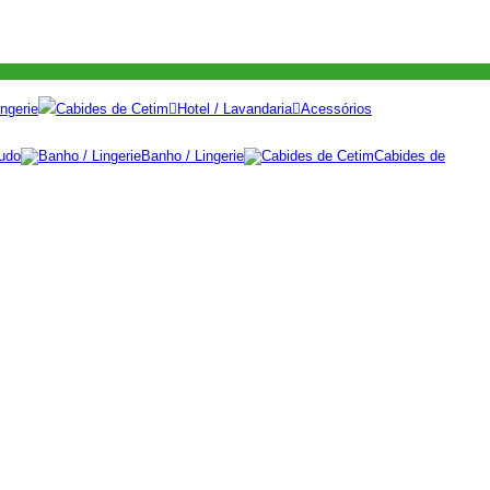
ngerie
Cabides de Cetim
Hotel / Lavandaria
Acessórios
udo
Banho / Lingerie
Cabides de