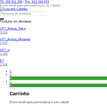
Tlf. 255 811 289
|
Tlm. 912 244 974
Envie email para personalização de cabides
Produtos em destaque
UT7_Aroma_Talco
0.81
€
UT7_Aroma_Morango
0.81
€
UC7_V
1.45
€
E7
2.50
€
0
0
Carrinho
Envie email para personalizar o seu cabide