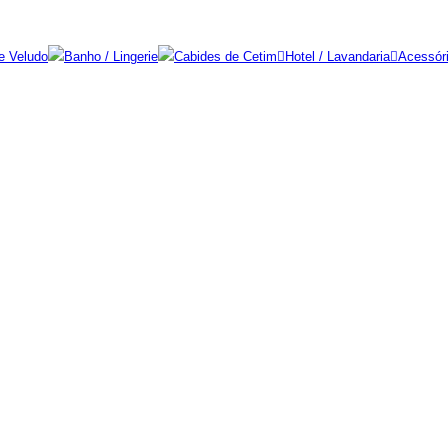
e Veludo
Banho / Lingerie
Cabides de Cetim
Hotel / Lavandaria
Acessór