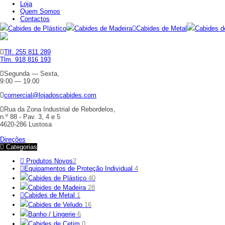
Loja
Quem Somos
Contactos
Cabides de Plástico
Cabides de Madeira
Cabides de Metal
Cabides d
Tlf. 255 811 289
Tlm. 918 816 193
Segunda — Sexta,
9:00 — 19:00
comercial@lojadoscabides.com
Rua da Zona Industrial de Rebordelos,
n.º 88 - Pav. 3, 4 e 5
4620-286 Lustosa
Direções
Categorias
Produtos Novos
2
Equipamentos de Proteção Individual
4
Cabides de Plástico
40
Cabides de Madeira
28
Cabides de Metal
1
Cabides de Veludo
16
Banho / Lingerie
6
Cabides de Cetim
0