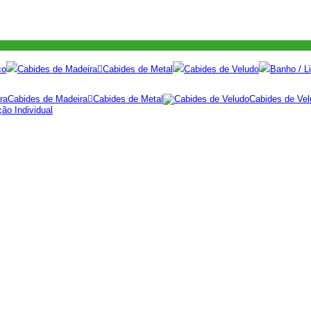
co
Cabides de Madeira
Cabides de Metal
Cabides de Veludo
Banho / Li
Cabides de Madeira
Cabides de Metal
Cabides de Vel
ão Individual