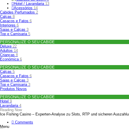
Hotel / Lavandaria
13
Acessórios
14
Cabides Perfumados
2
Calças
8
Casacos e Fatos
6
Interiores
6
Saias e Calças
3
Top e Camisaria
5
PERSONALIZE O SEU CABIDE
Deluxe
22
Adultos
14
Crianças
8
Económica
6
PERSONALIZE O SEU CABIDE
Calças
5
Casacos e Fatos
6
Saias e Calças
3
Top e Camisaria
3
Produtos Novos
PERSONALIZE O SEU CABIDE
Hotel
9
Lavandaria
4
Reading Now
Ice Fishing Casino – Experten‑Analyse zu Slots, RTP und sicheren Auszahl
Comments
Menu