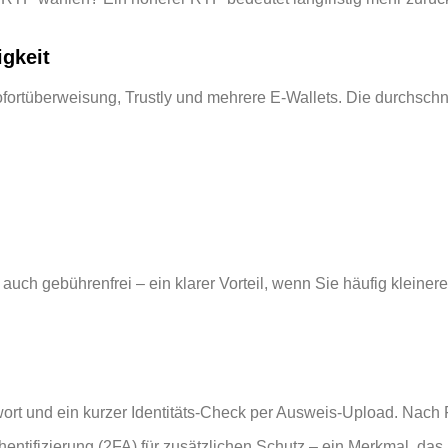
gkeit
fortüberweisung, Trustly und mehrere E‑Wallets. Die durchschni
t auch gebührenfrei – ein klarer Vorteil, wenn Sie häufig kleine
t und ein kurzer Identitäts‑Check per Ausweis‑Upload. Nach Fr
entifizierung (2FA) für zusätzlichen Schutz – ein Merkmal, das 