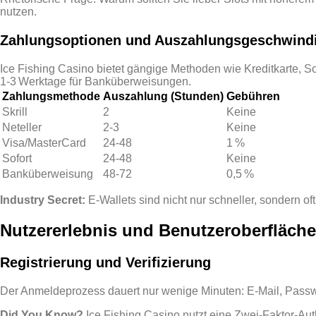
nutzen.
Zahlungsoptionen und Auszahlungs­geschwindi
Ice Fishing Casino bietet gängige Methoden wie Kreditkarte, So
1‑3 Werktage für Banküberweisungen.
Zahlungsmethode
Auszahlung (Stunden)
Gebühren
Skrill
2
Keine
Neteller
2‑3
Keine
Visa/MasterCard
24‑48
1 %
Sofort
24‑48
Keine
Banküberweisung
48‑72
0,5 %
Industry Secret:
E‑Wallets sind nicht nur schneller, sondern of
Nutzererlebnis und Benutzeroberfläche
Registrierung und Verifizierung
Der Anmeldeprozess dauert nur wenige Minuten: E‑Mail, Passwor
Did You Know?
Ice Fishing Casino nutzt eine Zwei‑Faktor‑Auth