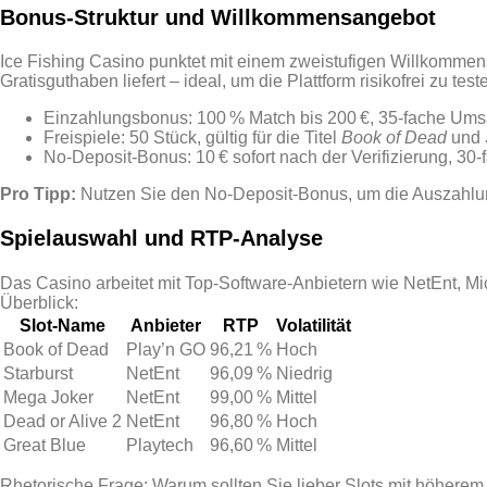
Bonus‑Struktur und Willkommensangebot
Ice Fishing Casino punktet mit einem zweistufigen Willkommens
Gratisguthaben liefert – ideal, um die Plattform risikofrei zu test
Einzahlungsbonus: 100 % Match bis 200 €, 35‑fache Um
Freispiele: 50 Stück, gültig für die Titel
Book of Dead
und
No‑Deposit‑Bonus: 10 € sofort nach der Verifizierung, 3
Pro Tipp:
Nutzen Sie den No‑Deposit‑Bonus, um die Auszahlung
Spielauswahl und RTP‑Analyse
Das Casino arbeitet mit Top‑Software‑Anbietern wie NetEnt, M
Überblick:
Slot‑Name
Anbieter
RTP
Volatilität
Book of Dead
Play’n GO
96,21 %
Hoch
Starburst
NetEnt
96,09 %
Niedrig
Mega Joker
NetEnt
99,00 %
Mittel
Dead or Alive 2
NetEnt
96,80 %
Hoch
Great Blue
Playtech
96,60 %
Mittel
Rhetorische Frage: Warum sollten Sie lieber Slots mit höhere