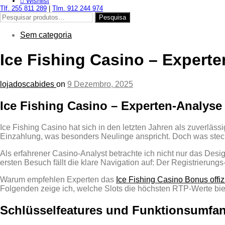
Wishlist
Tlf. 255 811 289
|
Tlm. 912 244 974
Pesquisar
Pesquisa
por:
Sem categoria
Ice Fishing Casino – Expert
lojadoscabides
on
9 Dezembro, 2025
Ice Fishing Casino – Experten‑Analyse
Ice Fishing Casino hat sich in den letzten Jahren als zuverläss
Einzahlung, was besonders Neulinge anspricht. Doch was ste
Als erfahrener Casino‑Analyst betrachte ich nicht nur das De
ersten Besuch fällt die klare Navigation auf: Der Registrierungs
Warum empfehlen Experten das
Ice Fishing Casino Bonus offizi
Folgenden zeige ich, welche Slots die höchsten RTP‑Werte bi
Schlüssel­features und Funktionsumfa