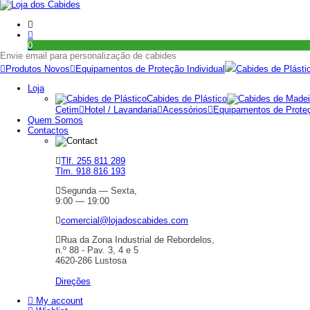
0
Envie email para personalização de cabides
Produtos Novos
Equipamentos de Proteção Individual
Cabides de Plásti
Loja
Cabides de Plástico
Cetim
Hotel / Lavandaria
Acessórios
Equipamentos de Proteç
Quem Somos
Contactos
Tlf. 255 811 289
Tlm. 918 816 193
Segunda — Sexta,
9:00 — 19:00
comercial@lojadoscabides.com
Rua da Zona Industrial de Rebordelos,
n.º 88 - Pav. 3, 4 e 5
4620-286 Lustosa
Direções
My account