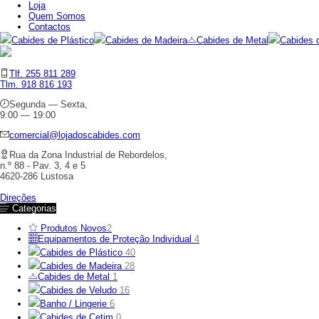
Loja
Quem Somos
Contactos
Cabides de Plástico
Cabides de Madeira
Cabides de Metal
Cabides 
Tlf. 255 811 289
Tlm. 918 816 193
Segunda — Sexta,
9:00 — 19:00
comercial@lojadoscabides.com
Rua da Zona Industrial de Rebordelos,
n.º 88 - Pav. 3, 4 e 5
4620-286 Lustosa
Direções
Categorias
Produtos Novos
2
Equipamentos de Proteção Individual
4
Cabides de Plástico
40
Cabides de Madeira
28
Cabides de Metal
1
Cabides de Veludo
16
Banho / Lingerie
6
Cabides de Cetim
0