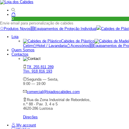
0
Envie email para personalização de cabides
Produtos Novos
Equipamentos de Proteção Individual
Cabides de Plás
Loja
Cabides de Plástico
Cetim
Hotel / Lavandaria
Acessórios
Equipamentos de Prot
Quem Somos
Contactos
Tlf. 255 811 289
Tlm. 918 816 193
Segunda — Sexta,
9:00 — 19:00
comercial@lojadoscabides.com
Rua da Zona Industrial de Rebordelos,
n.º 88 - Pav. 3, 4 e 5
4620-286 Lustosa
Direções
My account