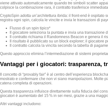
viene attivato automaticamente quando tre simboli scatter appai
colpisce la combinazione rara, il contratto trasferisce immediat
CryptoSpin adotta un’architettura ibrida: il front‑end è ospitato
registra ogni spin, calcola le vincite e invia le transazioni di p
Flusso di un spin tipico*
Il giocatore seleziona la puntata e invia una transazione 
Il contratto richiama il Randomness Beacon e genera il ris
Il risultato è pubblicato su un block explorer; il giocatore p
Il contratto calcola la vincita secondo la tabella di pagame
Questo approccio elimina l’intermediazione di sistemi proprietari
Vantaggi per i giocatori: trasparenza, tr
Il concetto di “provably fair” è al centro dell’esperienza blockchai
mostrato e confermare che non vi siano manipolazioni. Molte piatt
catena completa di operazioni.
Questa trasparenza influisce direttamente sulla fiducia del cons
giocatori è aumentato del 15 % in sei mesi, grazie a una maggiore
Altri vantaggi includono: