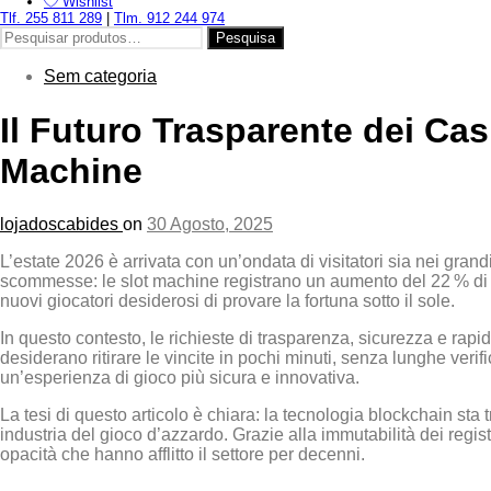
Wishlist
Tlf. 255 811 289
|
Tlm. 912 244 974
Pesquisar
Pesquisa
por:
Sem categoria
Il Futuro Trasparente dei Ca
Machine
lojadoscabides
on
30 Agosto, 2025
L’estate 2026 è arrivata con un’ondata di visitatori sia nei gra
scommesse: le slot machine registrano un aumento del 22 % di vol
nuovi giocatori desiderosi di provare la fortuna sotto il sole.
In questo contesto, le richieste di trasparenza, sicurezza e rap
desiderano ritirare le vincite in pochi minuti, senza lunghe verif
un’esperienza di gioco più sicura e innovativa.
La tesi di questo articolo è chiara: la tecnologia blockchain sta t
industria del gioco d’azzardo. Grazie alla immutabilità dei registri 
opacità che hanno afflitto il settore per decenni.