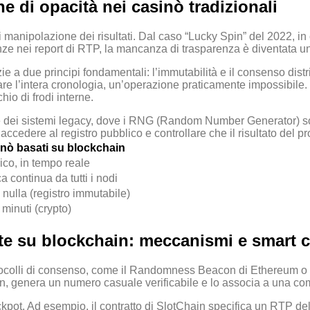
e di opacità nei casinò tradizionali
manipolazione dei risultati. Dal caso “Lucky Spin” del 2022, in 
nze nei report di RTP, la mancanza di trasparenza è diventata u
e a due principi fondamentali: l’immutabilità e il consenso distri
e l’intera cronologia, un’operazione praticamente impossibile. I
hio di frodi interne.
dei sistemi legacy, dove i RNG (Random Number Generator) sono c
accedere al registro pubblico e controllare che il risultato del p
nò basati su blockchain
ico, in tempo reale
ca continua da tutti i nodi
nulla (registro immutabile)
minuti (crypto)
e su blockchain: meccanismi e smart c
otocolli di consenso, come il Randomness Beacon di Ethereum o 
acon, genera un numero casuale verificabile e lo associa a una com
jackpot. Ad esempio, il contratto di SlotChain specifica un RTP d