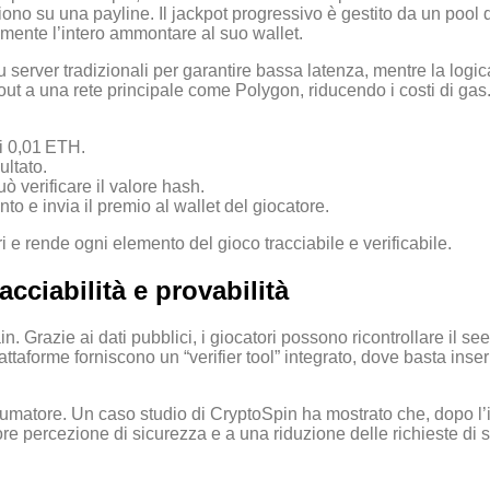
ono su una payline. Il jackpot progressivo è gestito da un pool
amente l’intero ammontare al suo wallet.
 su server tradizionali per garantire bassa latenza, mentre la lo
ayout a una rete principale come Polygon, riducendo i costi di gas
di 0,01 ETH.
ultato.
uò verificare il valore hash.
nto e invia il premio al wallet del giocatore.
 e rende ogni elemento del gioco tracciabile e verificabile.
acciabilità e provabilità
n. Grazie ai dati pubblici, i giocatori possono ricontrollare il see
aforme forniscono un “verifier tool” integrato, dove basta inserir
umatore. Un caso studio di CryptoSpin ha mostrato che, dopo l’int
 percezione di sicurezza e a una riduzione delle richieste di sup