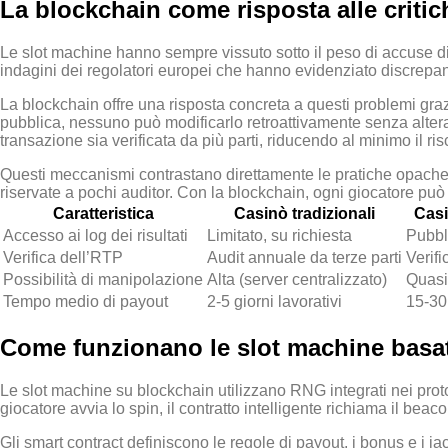
La blockchain come risposta alle critich
Le slot machine hanno sempre vissuto sotto il peso di accuse di 
indagini dei regolatori europei che hanno evidenziato discrepa
La blockchain offre una risposta concreta a questi problemi grazi
pubblica, nessuno può modificarlo retroattivamente senza alterar
transazione sia verificata da più parti, riducendo al minimo il risc
Questi meccanismi contrastano direttamente le pratiche opache 
riservate a pochi auditor. Con la blockchain, ogni giocatore può 
Caratteristica
Casinò tradizionali
Casi
Accesso ai log dei risultati
Limitato, su richiesta
Pubbl
Verifica dell’RTP
Audit annuale da terze parti
Verifi
Possibilità di manipolazione
Alta (server centralizzato)
Quasi 
Tempo medio di payout
2‑5 giorni lavorativi
15‑30 
Come funzionano le slot machine basat
Le slot machine su blockchain utilizzano RNG integrati nei pr
giocatore avvia lo spin, il contratto intelligente richiama il be
Gli smart contract definiscono le regole di payout, i bonus e i 