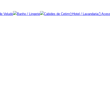
de Veludo
Banho / Lingerie
Cabides de Cetim
Hotel / Lavandaria
Acess