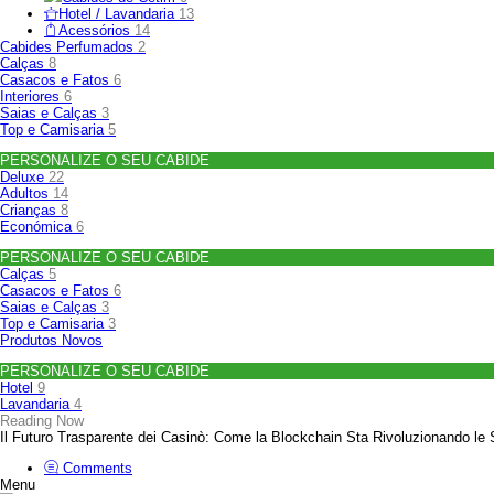
Hotel / Lavandaria
13
Acessórios
14
Cabides Perfumados
2
Calças
8
Casacos e Fatos
6
Interiores
6
Saias e Calças
3
Top e Camisaria
5
PERSONALIZE O SEU CABIDE
Deluxe
22
Adultos
14
Crianças
8
Económica
6
PERSONALIZE O SEU CABIDE
Calças
5
Casacos e Fatos
6
Saias e Calças
3
Top e Camisaria
3
Produtos Novos
PERSONALIZE O SEU CABIDE
Hotel
9
Lavandaria
4
Reading Now
Il Futuro Trasparente dei Casinò: Come la Blockchain Sta Rivoluzionando le
Comments
Menu