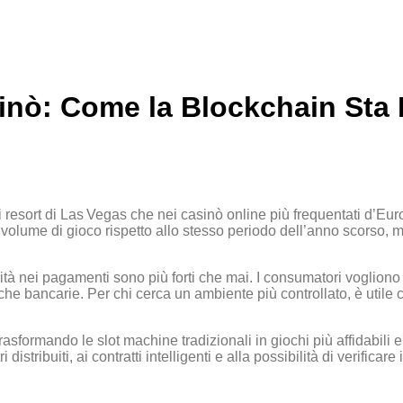
sinò: Come la Blockchain Sta 
ndi resort di Las Vegas che nei casinò online più frequentati d’E
ume di gioco rispetto allo stesso periodo dell’anno scorso, mentr
idità nei pagamenti sono più forti che mai. I consumatori voglion
iche bancarie. Per chi cerca un ambiente più controllato, è utile 
rasformando le slot machine tradizionali in giochi più affidabili e
distribuiti, ai contratti intelligenti e alla possibilità di verifica