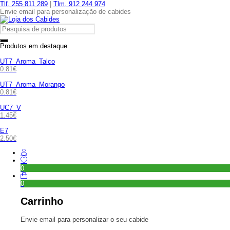
Tlf. 255 811 289
|
Tlm. 912 244 974
Envie email para personalização de cabides
Produtos em destaque
UT7_Aroma_Talco
0.81
€
UT7_Aroma_Morango
0.81
€
UC7_V
1.45
€
E7
2.50
€
0
0
Carrinho
Envie email para personalizar o seu cabide