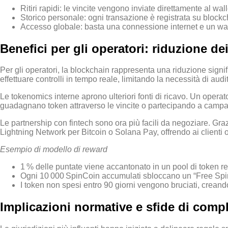
Ritiri rapidi: le vincite vengono inviate direttamente al w
Storico personale: ogni transazione è registrata su blockcha
Accesso globale: basta una connessione internet e un wall
Benefici per gli operatori: riduzione d
Per gli operatori, la blockchain rappresenta una riduzione signif
effettuare controlli in tempo reale, limitando la necessità di au
Le tokenomics interne aprono ulteriori fonti di ricavo. Un opera
guadagnano token attraverso le vincite o partecipando a campag
Le partnership con fintech sono ora più facili da negoziare. Gr
Lightning Network per Bitcoin o Solana Pay, offrendo ai clienti op
Esempio di modello di reward
1 % delle puntate viene accantonato in un pool di token r
Ogni 10 000 SpinCoin accumulati sbloccano un “Free Spin”
I token non spesi entro 90 giorni vengono bruciati, creand
Implicazioni normative e sfide di comp