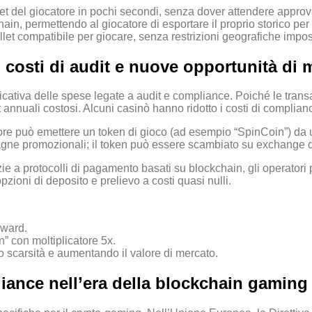
allet del giocatore in pochi secondi, senza dover attendere appro
in, permettendo al giocatore di esportare il proprio storico per sc
et compatibile per giocare, senza restrizioni geografiche impos
ei costi di audit e nuove opportunità di
icativa delle spese legate a audit e compliance. Poiché le transa
dit annuali costosi. Alcuni casinò hanno ridotto i costi di compli
tore può emettere un token di gioco (ad esempio “SpinCoin”) da ut
ne promozionali; il token può essere scambiato su exchange dec
azie a protocolli di pagamento basati su blockchain, gli operato
zioni di deposito e prelievo a costi quasi nulli.
eward.
 con moltiplicatore 5x.
o scarsità e aumentando il valore di mercato.
liance nell’era della blockchain gaming