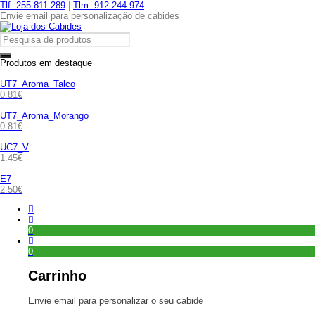
Tlf. 255 811 289
|
Tlm. 912 244 974
Envie email para personalização de cabides
Produtos em destaque
UT7_Aroma_Talco
0.81
€
UT7_Aroma_Morango
0.81
€
UC7_V
1.45
€
E7
2.50
€
0
0
Carrinho
Envie email para personalizar o seu cabide