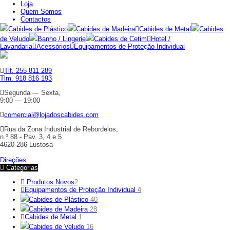
Loja
Quem Somos
Contactos
Cabides de Plástico
Cabides de Madeira
Cabides de Metal
Cabides
de Veludo
Banho / Lingerie
Cabides de Cetim
Hotel /
Lavandaria
Acessórios
Equipamentos de Proteção Individual
Tlf. 255 811 289
Tlm. 918 816 193
Segunda — Sexta,
9:00 — 19:00
comercial@lojadoscabides.com
Rua da Zona Industrial de Rebordelos,
n.º 88 - Pav. 3, 4 e 5
4620-286 Lustosa
Direções
Categorias
Produtos Novos
2
Equipamentos de Proteção Individual
4
Cabides de Plástico
40
Cabides de Madeira
28
Cabides de Metal
1
Cabides de Veludo
16