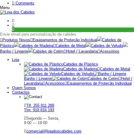
Comments
Menu
0
Envie email para personalização de cabides
Produtos Novos
Equipamentos de Proteção Individual
Cabides de
Plástico
Cabides de Madeira
Cabides de Metal
Cabides de Veludo
Banho / Lingerie
Cabides de Cetim
Hotel / Lavandaria
Acessórios
Loja
Cabides de Plástico
Cabides de Madeira
Cabides de Metal
Cabides de Veludo
Banho / Lingerie
Cabides de Cetim
Hotel /
Lavandaria
Acessórios
Equipamentos de Proteção Individual
Quem Somos
Contactos
Tlf. 255 811 289
Tlm. 918 816 193
Segunda — Sexta,
9:00 — 19:00
comercial@lojadoscabides.com