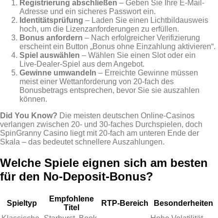
Registrierung abschließen
– Geben Sie Ihre E‑Mail-
Adresse und ein sicheres Passwort ein.
Identitätsprüfung
– Laden Sie einen Lichtbildausweis
hoch, um die Lizenzanforderungen zu erfüllen.
Bonus anfordern
– Nach erfolgreicher Verifizierung
erscheint ein Button „Bonus ohne Einzahlung aktivieren“.
Spiel auswählen
– Wählen Sie einen Slot oder ein
Live‑Dealer‑Spiel aus dem Angebot.
Gewinne umwandeln
– Erreichte Gewinne müssen
meist einer Wettanforderung von 20‑fach des
Bonusbetrags entsprechen, bevor Sie sie auszahlen
können.
Did You Know?
Die meisten deutschen Online‑Casinos
verlangen zwischen 20‑ und 30‑faches Durchspielen, doch
SpinGranny Casino liegt mit 20‑fach am unteren Ende der
Skala – das bedeutet schnellere Auszahlungen.
Welche Spiele eignen sich am besten
für den No‑Deposit‑Bonus?
Empfohlene
Spieltyp
RTP‑Bereich
Besonderheiten
Titel