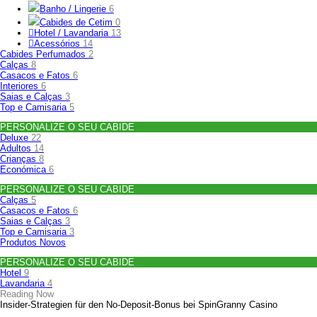
Banho / Lingerie
6
Cabides de Cetim
0
Hotel / Lavandaria
13
Acessórios
14
Cabides Perfumados
2
Calças
8
Casacos e Fatos
6
Interiores
6
Saias e Calças
3
Top e Camisaria
5
PERSONALIZE O SEU CABIDE
Deluxe
22
Adultos
14
Crianças
8
Económica
6
PERSONALIZE O SEU CABIDE
Calças
5
Casacos e Fatos
6
Saias e Calças
3
Top e Camisaria
3
Produtos Novos
PERSONALIZE O SEU CABIDE
Hotel
9
Lavandaria
4
Reading Now
Insider‑Strategien für den No‑Deposit‑Bonus bei SpinGranny Casino