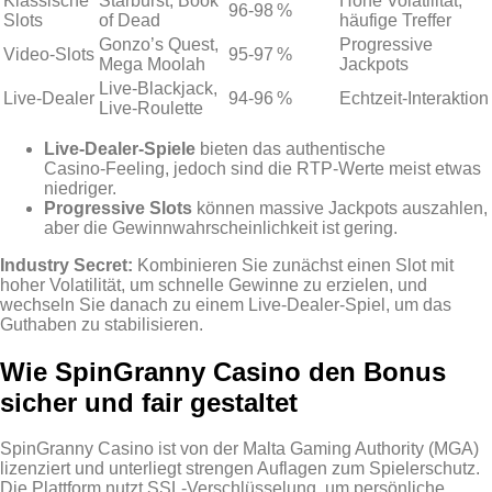
Klassische
Starburst, Book
Hohe Volatilität,
96‑98 %
Slots
of Dead
häufige Treffer
Gonzo’s Quest,
Progressive
Video‑Slots
95‑97 %
Mega Moolah
Jackpots
Live‑Blackjack,
Live‑Dealer
94‑96 %
Echtzeit‑Interaktion
Live‑Roulette
Live‑Dealer‑Spiele
bieten das authentische
Casino‑Feeling, jedoch sind die RTP‑Werte meist etwas
niedriger.
Progressive Slots
können massive Jackpots auszahlen,
aber die Gewinnwahrscheinlichkeit ist gering.
Industry Secret:
Kombinieren Sie zunächst einen Slot mit
hoher Volatilität, um schnelle Gewinne zu erzielen, und
wechseln Sie danach zu einem Live‑Dealer‑Spiel, um das
Guthaben zu stabilisieren.
Wie SpinGranny Casino den Bonus
sicher und fair gestaltet
SpinGranny Casino ist von der Malta Gaming Authority (MGA)
lizenziert und unterliegt strengen Auflagen zum Spielerschutz.
Die Plattform nutzt SSL‑Verschlüsselung, um persönliche