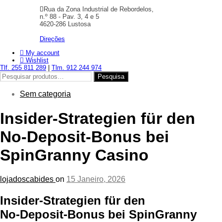
Rua da Zona Industrial de Rebordelos,
n.º 88 - Pav. 3, 4 e 5
4620-286 Lustosa
Direções
My account
Wishlist
Tlf. 255 811 289
|
Tlm. 912 244 974
Pesquisar
Pesquisa
por:
Sem categoria
Insider‑Strategien für den
No‑Deposit‑Bonus bei
SpinGranny Casino
lojadoscabides
on
15 Janeiro, 2026
Insider‑Strategien für den
No‑Deposit‑Bonus bei SpinGranny