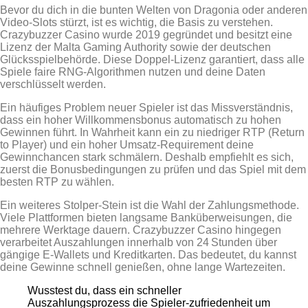
Bevor du dich in die bunten Welten von Dragonia oder anderen
Video‑Slots stürzt, ist es wichtig, die Basis zu verstehen.
Crazybuzzer Casino wurde 2019 gegründet und besitzt eine
Lizenz der Malta Gaming Authority sowie der deutschen
Glücksspielbehörde. Diese Doppel‑Lizenz garantiert, dass alle
Spiele faire RNG‑Algorithmen nutzen und deine Daten
verschlüsselt werden.
Ein häufiges Problem neuer Spieler ist das Missverständnis,
dass ein hoher Willkommensbonus automatisch zu hohen
Gewinnen führt. In Wahrheit kann ein zu niedriger RTP (Return
to Player) und ein hoher Umsatz‑Requirement deine
Gewinnchancen stark schmälern. Deshalb empfiehlt es sich,
zuerst die Bonusbedingungen zu prüfen und das Spiel mit dem
besten RTP zu wählen.
Ein weiteres Stolper‑Stein ist die Wahl der Zahlungsmethode.
Viele Plattformen bieten langsame Banküberweisungen, die
mehrere Werktage dauern. Crazybuzzer Casino hingegen
verarbeitet Auszahlungen innerhalb von 24 Stunden über
gängige E‑Wallets und Kreditkarten. Das bedeutet, du kannst
deine Gewinne schnell genießen, ohne lange Wartezeiten.
Wusstest du, dass ein schneller
Auszahlungsprozess die Spieler‑zufriedenheit um