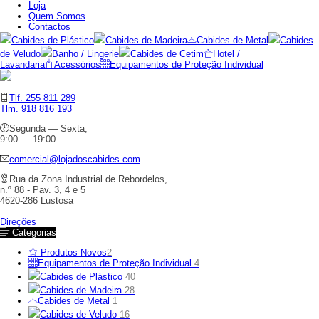
Loja
Quem Somos
Contactos
Cabides de Plástico
Cabides de Madeira
Cabides de Metal
Cabides
de Veludo
Banho / Lingerie
Cabides de Cetim
Hotel /
Lavandaria
Acessórios
Equipamentos de Proteção Individual
Tlf. 255 811 289
Tlm. 918 816 193
Segunda — Sexta,
9:00 — 19:00
comercial@lojadoscabides.com
Rua da Zona Industrial de Rebordelos,
n.º 88 - Pav. 3, 4 e 5
4620-286 Lustosa
Direções
Categorias
Produtos Novos
2
Equipamentos de Proteção Individual
4
Cabides de Plástico
40
Cabides de Madeira
28
Cabides de Metal
1
Cabides de Veludo
16