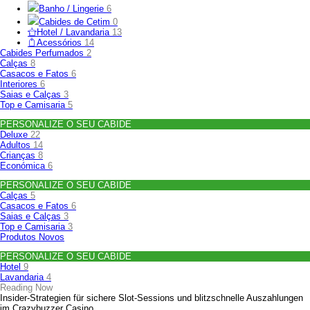
Banho / Lingerie
6
Cabides de Cetim
0
Hotel / Lavandaria
13
Acessórios
14
Cabides Perfumados
2
Calças
8
Casacos e Fatos
6
Interiores
6
Saias e Calças
3
Top e Camisaria
5
PERSONALIZE O SEU CABIDE
Deluxe
22
Adultos
14
Crianças
8
Económica
6
PERSONALIZE O SEU CABIDE
Calças
5
Casacos e Fatos
6
Saias e Calças
3
Top e Camisaria
3
Produtos Novos
PERSONALIZE O SEU CABIDE
Hotel
9
Lavandaria
4
Reading Now
Insider‑Strategien für sichere Slot‑Sessions und blitzschnelle Auszahlungen
im Crazybuzzer Casino