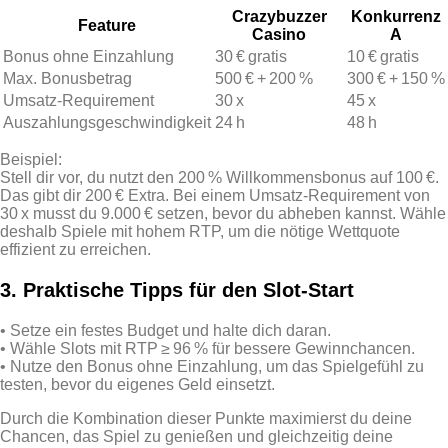
Crazybuzzer
Konkurrenz
Feature
Casino
A
Bonus ohne Einzahlung
30 € gratis
10 € gratis
Max. Bonusbetrag
500 € + 200 %
300 € + 150 %
Umsatz‑Requirement
30 x
45 x
Auszahlungsgeschwindigkeit
24 h
48 h
Beispiel:
Stell dir vor, du nutzt den 200 % Willkommensbonus auf 100 €.
Das gibt dir 200 € Extra. Bei einem Umsatz‑Requirement von
30 x musst du 9.000 € setzen, bevor du abheben kannst. Wähle
deshalb Spiele mit hohem RTP, um die nötige Wettquote
effizient zu erreichen.
3. Praktische Tipps für den Slot‑Start
• Setze ein festes Budget und halte dich daran.
• Wähle Slots mit RTP ≥ 96 % für bessere Gewinnchancen.
• Nutze den Bonus ohne Einzahlung, um das Spielgefühl zu
testen, bevor du eigenes Geld einsetzt.
Durch die Kombination dieser Punkte maximierst du deine
Chancen, das Spiel zu genießen und gleichzeitig deine