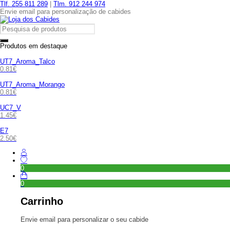
Tlf. 255 811 289
|
Tlm. 912 244 974
Envie email para personalização de cabides
Produtos em destaque
UT7_Aroma_Talco
0.81
€
UT7_Aroma_Morango
0.81
€
UC7_V
1.45
€
E7
2.50
€
0
0
Carrinho
Envie email para personalizar o seu cabide