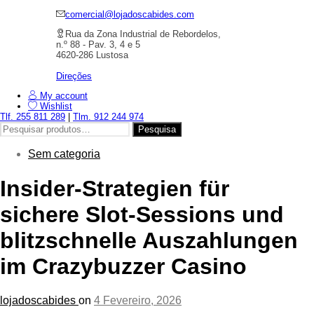
comercial@lojadoscabides.com
Rua da Zona Industrial de Rebordelos,
n.º 88 - Pav. 3, 4 e 5
4620-286 Lustosa
Direções
My account
Wishlist
Tlf. 255 811 289
|
Tlm. 912 244 974
Pesquisar
Pesquisa
por:
Sem categoria
Insider‑Strategien für
sichere Slot‑Sessions und
blitzschnelle Auszahlungen
im Crazybuzzer Casino
lojadoscabides
on
4 Fevereiro, 2026