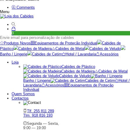
Comments
Menu
0
Envie email para personalização de cabides
Produtos Novos
Equipamentos de Proteção Individual
Cabides de
Plástico
Cabides de Madeira
Cabides de Metal
Cabides de Veludo
Banho / Lingerie
Cabides de Cetim
Hotel / Lavandaria
Acessórios
Loja
Cabides de Plástico
Cabides de Madeira
Cabides de Metal
Cabides de Veludo
Banho / Lingerie
Cabides de Cetim
Hotel /
Lavandaria
Acessórios
Equipamentos de Proteção
Individual
Quem Somos
Contactos
Tlf. 255 811 289
Tlm. 918 816 193
Segunda — Sexta,
9:00 — 19:00