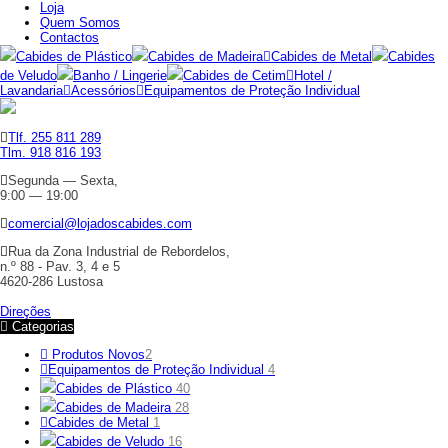
Loja
Quem Somos
Contactos
Cabides de Plástico
Cabides de Madeira
Cabides de Metal
Cabides
de Veludo
Banho / Lingerie
Cabides de Cetim
Hotel /
Lavandaria
Acessórios
Equipamentos de Proteção Individual
Tlf. 255 811 289
Tlm. 918 816 193
Segunda — Sexta,
9:00 — 19:00
comercial@lojadoscabides.com
Rua da Zona Industrial de Rebordelos,
n.º 88 - Pav. 3, 4 e 5
4620-286 Lustosa
Direções
Categorias
Produtos Novos
2
Equipamentos de Proteção Individual
4
Cabides de Plástico
40
Cabides de Madeira
28
Cabides de Metal
1
Cabides de Veludo
16