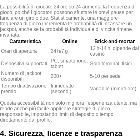
La possibilità di giocare 24 ore su 24 aumenta la frequenza di
gioco, poiché i giocatori possono sfruttare le brevi pause per
lanciare un giro o due. Statisticamente, una maggiore
frequenza di gioco incrementa le probabilità di incassare un
jackpot, anche se la probabilità individuale di vincita rimane
invariata.
Caratteristica
Online
Brick‑and‑mortar
12 h‑14 h, dipende dal
Orari di apertura
24 h/7 g
casinò
PC, smartphone,
Dispositivi supportati
Solo terminali fisici
tablet
Numero di jackpot
200+
5‑10 per sede
disponibili
Tempo di attivazione
Immediato
Variabile (minuti‑ore)
premio
(secondi)
Questa accessibilità non solo migliora l’esperienza utente, ma
rende anche più facile applicare strategie di gioco
responsabile, impostando limiti di deposito o tempo
direttamente dal profilo.
4. Sicurezza, licenze e trasparenza