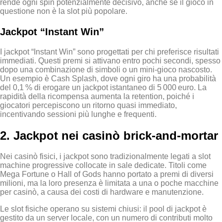
rende ogni spin potenzialmente decisivo, anche se il gioco in
questione non è la slot più popolare.
Jackpot “Instant Win”
I jackpot “Instant Win” sono progettati per chi preferisce risultati
immediati. Questi premi si attivano entro pochi secondi, spesso
dopo una combinazione di simboli o un mini‑gioco nascosto.
Un esempio è Cash Splash, dove ogni giro ha una probabilità
del 0,1 % di erogare un jackpot istantaneo di 5 000 euro. La
rapidità della ricompensa aumenta la retention, poiché i
giocatori percepiscono un ritorno quasi immediato,
incentivando sessioni più lunghe e frequenti.
2. Jackpot nei casinò brick‑and‑mortar
Nei casinò fisici, i jackpot sono tradizionalmente legati a slot
machine progressive collocate in sale dedicate. Titoli come
Mega Fortune o Hall of Gods hanno portato a premi di diversi
milioni, ma la loro presenza è limitata a una o poche macchine
per casinò, a causa dei costi di hardware e manutenzione.
Le slot fisiche operano su sistemi chiusi: il pool di jackpot è
gestito da un server locale, con un numero di contributi molto