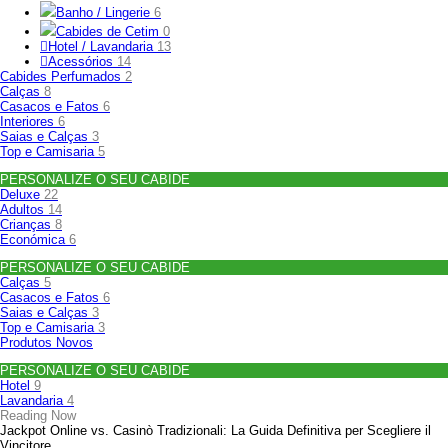
Banho / Lingerie
6
Cabides de Cetim
0
Hotel / Lavandaria
13
Acessórios
14
Cabides Perfumados
2
Calças
8
Casacos e Fatos
6
Interiores
6
Saias e Calças
3
Top e Camisaria
5
PERSONALIZE O SEU CABIDE
Deluxe
22
Adultos
14
Crianças
8
Económica
6
PERSONALIZE O SEU CABIDE
Calças
5
Casacos e Fatos
6
Saias e Calças
3
Top e Camisaria
3
Produtos Novos
PERSONALIZE O SEU CABIDE
Hotel
9
Lavandaria
4
Reading Now
Jackpot Online vs. Casinò Tradizionali: La Guida Definitiva per Scegliere il
Vincitore