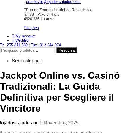
comercial@lojadoscabides.com
Rua da Zona Industrial de Rebordelos,
n.º 88 - Pav. 3, 4 e 5
4620-286 Lustosa
Direções
My account
Wishlist
Tlf. 255 811 289
|
Tlm. 912 244 974
Pesquisar
Pesquisa
por:
Sem categoria
Jackpot Online vs. Casinò
Tradizionali: La Guida
Definitiva per Scegliere il
Vincitore
lojadoscabides
on
9 Novembro, 2025
Il panorama del gioco d’azzardo sta vivendo una