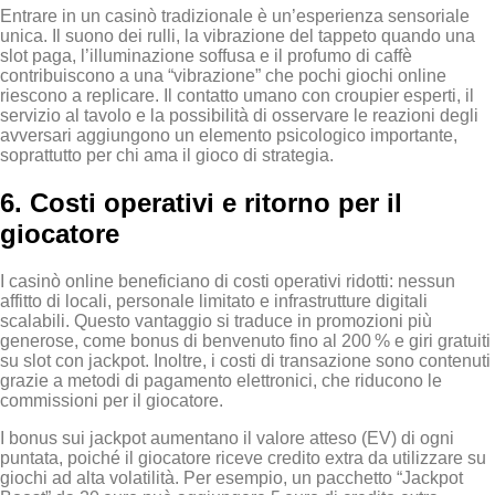
Entrare in un casinò tradizionale è un’esperienza sensoriale
unica. Il suono dei rulli, la vibrazione del tappeto quando una
slot paga, l’illuminazione soffusa e il profumo di caffè
contribuiscono a una “vibrazione” che pochi giochi online
riescono a replicare. Il contatto umano con croupier esperti, il
servizio al tavolo e la possibilità di osservare le reazioni degli
avversari aggiungono un elemento psicologico importante,
soprattutto per chi ama il gioco di strategia.
6. Costi operativi e ritorno per il
giocatore
I casinò online beneficiano di costi operativi ridotti: nessun
affitto di locali, personale limitato e infrastrutture digitali
scalabili. Questo vantaggio si traduce in promozioni più
generose, come bonus di benvenuto fino al 200 % e giri gratuiti
su slot con jackpot. Inoltre, i costi di transazione sono contenuti
grazie a metodi di pagamento elettronici, che riducono le
commissioni per il giocatore.
I bonus sui jackpot aumentano il valore atteso (EV) di ogni
puntata, poiché il giocatore riceve credito extra da utilizzare su
giochi ad alta volatilità. Per esempio, un pacchetto “Jackpot