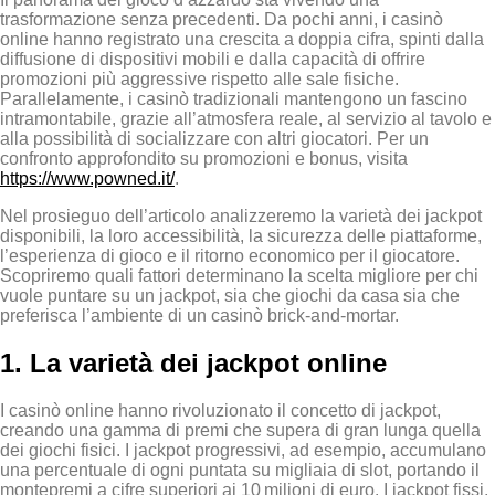
trasformazione senza precedenti. Da pochi anni, i casinò
online hanno registrato una crescita a doppia cifra, spinti dalla
diffusione di dispositivi mobili e dalla capacità di offrire
promozioni più aggressive rispetto alle sale fisiche.
Parallelamente, i casinò tradizionali mantengono un fascino
intramontabile, grazie all’atmosfera reale, al servizio al tavolo e
alla possibilità di socializzare con altri giocatori. Per un
confronto approfondito su promozioni e bonus, visita
https://www.powned.it/
.
Nel prosieguo dell’articolo analizzeremo la varietà dei jackpot
disponibili, la loro accessibilità, la sicurezza delle piattaforme,
l’esperienza di gioco e il ritorno economico per il giocatore.
Scopriremo quali fattori determinano la scelta migliore per chi
vuole puntare su un jackpot, sia che giochi da casa sia che
preferisca l’ambiente di un casinò brick‑and‑mortar.
1. La varietà dei jackpot online
I casinò online hanno rivoluzionato il concetto di jackpot,
creando una gamma di premi che supera di gran lunga quella
dei giochi fisici. I jackpot progressivi, ad esempio, accumulano
una percentuale di ogni puntata su migliaia di slot, portando il
montepremi a cifre superiori ai 10 milioni di euro. I jackpot fissi,