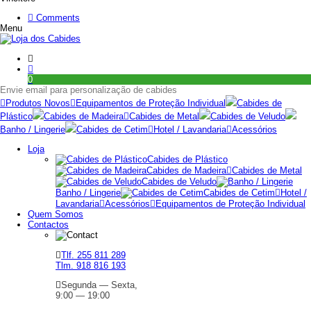
Comments
Menu
0
Envie email para personalização de cabides
Produtos Novos
Equipamentos de Proteção Individual
Cabides de
Plástico
Cabides de Madeira
Cabides de Metal
Cabides de Veludo
Banho / Lingerie
Cabides de Cetim
Hotel / Lavandaria
Acessórios
Loja
Cabides de Plástico
Cabides de Madeira
Cabides de Metal
Cabides de Veludo
Banho / Lingerie
Cabides de Cetim
Hotel /
Lavandaria
Acessórios
Equipamentos de Proteção Individual
Quem Somos
Contactos
Tlf. 255 811 289
Tlm. 918 816 193
Segunda — Sexta,
9:00 — 19:00