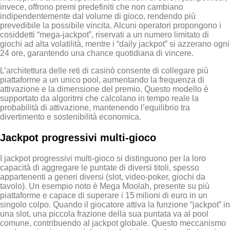
invece, offrono premi predefiniti che non cambiano
indipendentemente dal volume di gioco, rendendo più
prevedibile la possibile vincita. Alcuni operatori propongono i
cosiddetti “mega‑jackpot”, riservati a un numero limitato di
giochi ad alta volatilità, mentre i “daily jackpot” si azzerano ogni
24 ore, garantendo una chance quotidiana di vincere.
L’architettura delle reti di casinò consente di collegare più
piattaforme a un unico pool, aumentando la frequenza di
attivazione e la dimensione del premio. Questo modello è
supportato da algoritmi che calcolano in tempo reale la
probabilità di attivazione, mantenendo l’equilibrio tra
divertimento e sostenibilità economica.
Jackpot progressivi multi‑gioco
I jackpot progressivi multi‑gioco si distinguono per la loro
capacità di aggregare le puntate di diversi titoli, spesso
appartenenti a generi diversi (slot, video‑poker, giochi da
tavolo). Un esempio noto è Mega Moolah, presente su più
piattaforme e capace di superare i 15 milioni di euro in un
singolo colpo. Quando il giocatore attiva la funzione “jackpot” in
una slot, una piccola frazione della sua puntata va al pool
comune, contribuendo al jackpot globale. Questo meccanismo