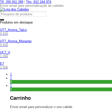
Tlf. 255 811 289
|
Tlm. 912 244 974
Envie email para personalização de cabides
Produtos em destaque
UT7_Aroma_Talco
0.81
€
UT7_Aroma_Morango
0.81
€
UC7_V
1.45
€
E7
2.50
€
0
0
Carrinho
Envie email para personalizar o seu cabide