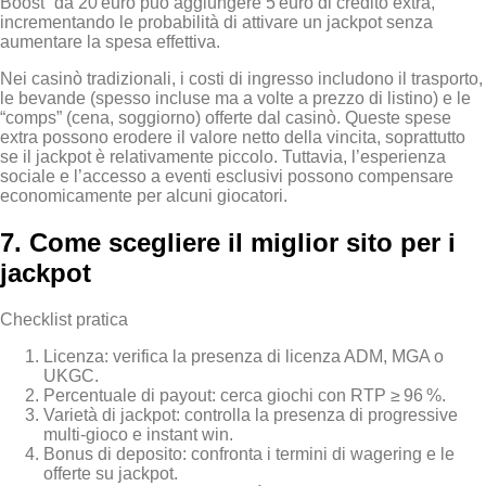
Boost” da 20 euro può aggiungere 5 euro di credito extra,
incrementando le probabilità di attivare un jackpot senza
aumentare la spesa effettiva.
Nei casinò tradizionali, i costi di ingresso includono il trasporto,
le bevande (spesso incluse ma a volte a prezzo di listino) e le
“comps” (cena, soggiorno) offerte dal casinò. Queste spese
extra possono erodere il valore netto della vincita, soprattutto
se il jackpot è relativamente piccolo. Tuttavia, l’esperienza
sociale e l’accesso a eventi esclusivi possono compensare
economicamente per alcuni giocatori.
7. Come scegliere il miglior sito per i
jackpot
Checklist pratica
Licenza: verifica la presenza di licenza ADM, MGA o
UKGC.
Percentuale di payout: cerca giochi con RTP ≥ 96 %.
Varietà di jackpot: controlla la presenza di progressive
multi‑gioco e instant win.
Bonus di deposito: confronta i termini di wagering e le
offerte su jackpot.