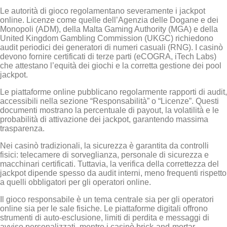
Le autorità di gioco regolamentano severamente i jackpot
online. Licenze come quelle dell’Agenzia delle Dogane e dei
Monopoli (ADM), della Malta Gaming Authority (MGA) e della
United Kingdom Gambling Commission (UKGC) richiedono
audit periodici dei generatori di numeri casuali (RNG). I casinò
devono fornire certificati di terze parti (eCOGRA, iTech Labs)
che attestano l’equità dei giochi e la corretta gestione dei pool
jackpot.
Le piattaforme online pubblicano regolarmente rapporti di audit,
accessibili nella sezione “Responsabilità” o “Licenze”. Questi
documenti mostrano la percentuale di payout, la volatilità e le
probabilità di attivazione dei jackpot, garantendo massima
trasparenza.
Nei casinò tradizionali, la sicurezza è garantita da controlli
fisici: telecamere di sorveglianza, personale di sicurezza e
macchinari certificati. Tuttavia, la verifica della correttezza del
jackpot dipende spesso da audit interni, meno frequenti rispetto
a quelli obbligatori per gli operatori online.
Il gioco responsabile è un tema centrale sia per gli operatori
online sia per le sale fisiche. Le piattaforme digitali offrono
strumenti di auto‑esclusione, limiti di perdita e messaggi di
avviso personalizzati, mentre i casinò brick‑and‑mortar