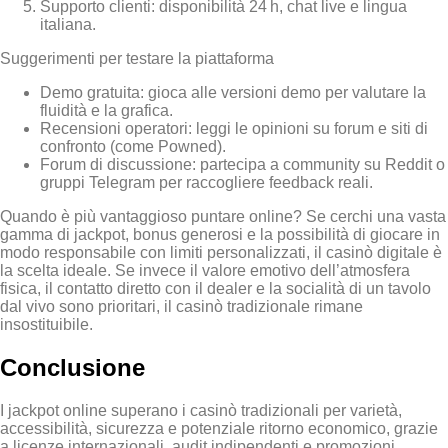
Supporto clienti: disponibilità 24 h, chat live e lingua
italiana.
Suggerimenti per testare la piattaforma
Demo gratuita: gioca alle versioni demo per valutare la
fluidità e la grafica.
Recensioni operatori: leggi le opinioni su forum e siti di
confronto (come Powned).
Forum di discussione: partecipa a community su Reddit o
gruppi Telegram per raccogliere feedback reali.
Quando è più vantaggioso puntare online? Se cerchi una vasta
gamma di jackpot, bonus generosi e la possibilità di giocare in
modo responsabile con limiti personalizzati, il casinò digitale è
la scelta ideale. Se invece il valore emotivo dell’atmosfera
fisica, il contatto diretto con il dealer e la socialità di un tavolo
dal vivo sono prioritari, il casinò tradizionale rimane
insostituibile.
Conclusione
I jackpot online superano i casinò tradizionali per varietà,
accessibilità, sicurezza e potenziale ritorno economico, grazie
a licenze internazionali, audit indipendenti e promozioni