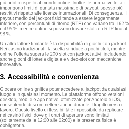
più ridotto rispetto al mondo online. Inoltre, le normative locali
impongono limiti di puntata massima e di payout, spesso più
restrittivi rispetto alle licenze internazionali. Di conseguenza, il
payout medio dei jackpot fisici tende a essere leggermente
inferiore, con percentuali di ritorno (RTP) che variano tra il 92 %
e il 95 %, mentre online si possono trovare slot con RTP fino al
98 %.
Un altro fattore limitante è la disponibilità di giochi con jackpot.
Nei casinò tradizionali, la scelta si riduce a pochi titoli, mentre
online l’offerta supera le 200 slot con jackpot attivi, includendo
anche giochi di lotteria digitale e video‑slot con meccaniche
innovative.
3. Accessibilità e convenienza
Giocare online significa poter accedere ai jackpot da qualsiasi
luogo e in qualsiasi momento. Le piattaforme offrono versioni
desktop, mobile e app native, ottimizzate per Android e iOS,
consentendo di scommettere anche durante il tragitto verso il
lavoro. Questo livello di flessibilità è impossibile da replicare
nei casinò fisici, dove gli orari di apertura sono limitati
(solitamente dalle 12:00 alle 02:00) e la presenza fisica è
obbligatoria.