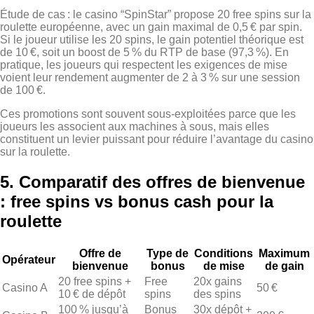
Étude de cas : le casino “SpinStar” propose 20 free spins sur la
roulette européenne, avec un gain maximal de 0,5 € par spin.
Si le joueur utilise les 20 spins, le gain potentiel théorique est
de 10 €, soit un boost de 5 % du RTP de base (97,3 %). En
pratique, les joueurs qui respectent les exigences de mise
voient leur rendement augmenter de 2 à 3 % sur une session
de 100 €.
Ces promotions sont souvent sous‑exploitées parce que les
joueurs les associent aux machines à sous, mais elles
constituent un levier puissant pour réduire l’avantage du casino
sur la roulette.
5. Comparatif des offres de bienvenue
: free spins vs bonus cash pour la
roulette
Offre de
Type de
Conditions
Maximum
Opérateur
bienvenue
bonus
de mise
de gain
20 free spins +
Free
20x gains
Casino A
50 €
10 € de dépôt
spins
des spins
100 % jusqu’à
Bonus
30x dépôt +