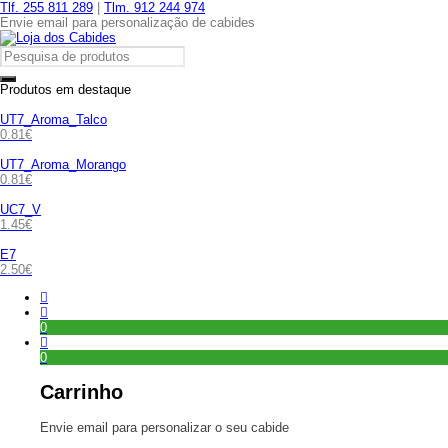
Tlf. 255 811 289
|
Tlm. 912 244 974
Envie email para personalização de cabides
Produtos em destaque
UT7_Aroma_Talco
0.81
€
UT7_Aroma_Morango
0.81
€
UC7_V
1.45
€
E7
2.50
€
0
0
Carrinho
Envie email para personalizar o seu cabide