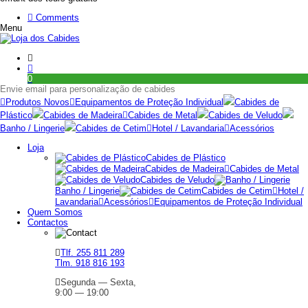
Comments
Menu
0
Envie email para personalização de cabides
Produtos Novos
Equipamentos de Proteção Individual
Cabides de
Plástico
Cabides de Madeira
Cabides de Metal
Cabides de Veludo
Banho / Lingerie
Cabides de Cetim
Hotel / Lavandaria
Acessórios
Loja
Cabides de Plástico
Cabides de Madeira
Cabides de Metal
Cabides de Veludo
Banho / Lingerie
Cabides de Cetim
Hotel /
Lavandaria
Acessórios
Equipamentos de Proteção Individual
Quem Somos
Contactos
Tlf. 255 811 289
Tlm. 918 816 193
Segunda — Sexta,
9:00 — 19:00