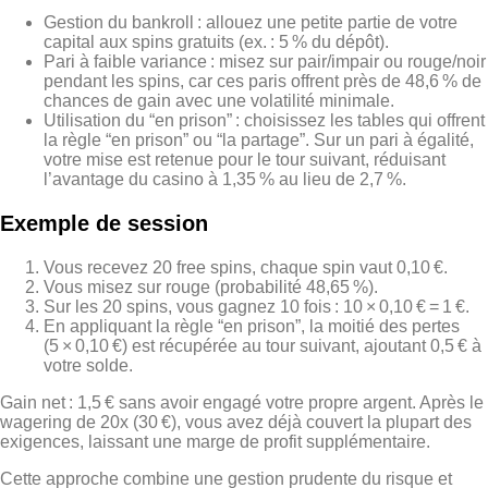
Gestion du bankroll : allouez une petite partie de votre
capital aux spins gratuits (ex. : 5 % du dépôt).
Pari à faible variance : misez sur pair/impair ou rouge/noir
pendant les spins, car ces paris offrent près de 48,6 % de
chances de gain avec une volatilité minimale.
Utilisation du “en prison” : choisissez les tables qui offrent
la règle “en prison” ou “la partage”. Sur un pari à égalité,
votre mise est retenue pour le tour suivant, réduisant
l’avantage du casino à 1,35 % au lieu de 2,7 %.
Exemple de session
Vous recevez 20 free spins, chaque spin vaut 0,10 €.
Vous misez sur rouge (probabilité 48,65 %).
Sur les 20 spins, vous gagnez 10 fois : 10 × 0,10 € = 1 €.
En appliquant la règle “en prison”, la moitié des pertes
(5 × 0,10 €) est récupérée au tour suivant, ajoutant 0,5 € à
votre solde.
Gain net : 1,5 € sans avoir engagé votre propre argent. Après le
wagering de 20x (30 €), vous avez déjà couvert la plupart des
exigences, laissant une marge de profit supplémentaire.
Cette approche combine une gestion prudente du risque et