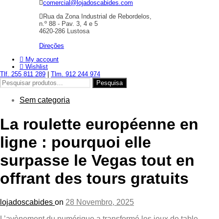
comercial@lojadoscabides.com
Rua da Zona Industrial de Rebordelos,
n.º 88 - Pav. 3, 4 e 5
4620-286 Lustosa
Direções
My account
Wishlist
Tlf. 255 811 289
|
Tlm. 912 244 974
Pesquisar
Pesquisa
por:
Sem categoria
La roulette européenne en
ligne : pourquoi elle
surpasse le Vegas tout en
offrant des tours gratuits
lojadoscabides
on
28 Novembro, 2025
L’avènement du numérique a transformé les jeux de table,