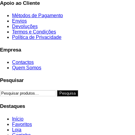
Apoio ao Cliente
Métodos de Pagamento
Envios
Devoluções
Termos e Condições
Política de Privacidade
Empresa
Contactos
Quem Somos
Pesquisar
Pesquisar
Pesquisa
por:
Destaques
Início
Favoritos
Loja