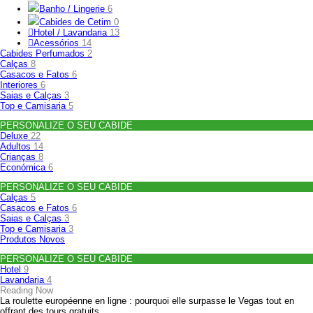
Banho / Lingerie
6
Cabides de Cetim
0
Hotel / Lavandaria
13
Acessórios
14
Cabides Perfumados
2
Calças
8
Casacos e Fatos
6
Interiores
6
Saias e Calças
3
Top e Camisaria
5
PERSONALIZE O SEU CABIDE
Deluxe
22
Adultos
14
Crianças
8
Económica
6
PERSONALIZE O SEU CABIDE
Calças
5
Casacos e Fatos
6
Saias e Calças
3
Top e Camisaria
3
Produtos Novos
PERSONALIZE O SEU CABIDE
Hotel
9
Lavandaria
4
Reading Now
La roulette européenne en ligne : pourquoi elle surpasse le Vegas tout en
offrant des tours gratuits