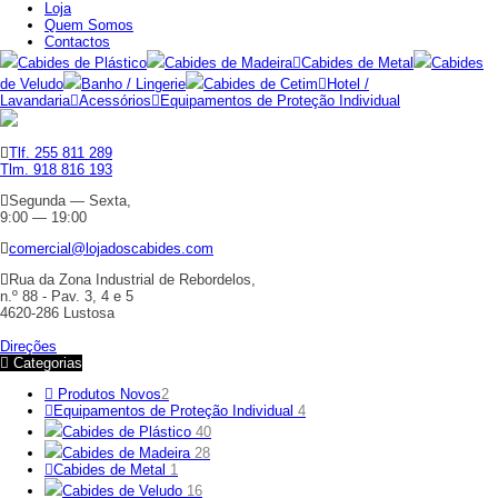
Loja
Quem Somos
Contactos
Cabides de Plástico
Cabides de Madeira
Cabides de Metal
Cabides
de Veludo
Banho / Lingerie
Cabides de Cetim
Hotel /
Lavandaria
Acessórios
Equipamentos de Proteção Individual
Tlf. 255 811 289
Tlm. 918 816 193
Segunda — Sexta,
9:00 — 19:00
comercial@lojadoscabides.com
Rua da Zona Industrial de Rebordelos,
n.º 88 - Pav. 3, 4 e 5
4620-286 Lustosa
Direções
Categorias
Produtos Novos
2
Equipamentos de Proteção Individual
4
Cabides de Plástico
40
Cabides de Madeira
28
Cabides de Metal
1
Cabides de Veludo
16