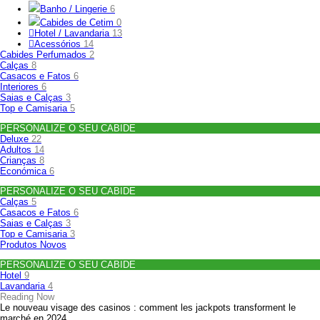
Banho / Lingerie
6
Cabides de Cetim
0
Hotel / Lavandaria
13
Acessórios
14
Cabides Perfumados
2
Calças
8
Casacos e Fatos
6
Interiores
6
Saias e Calças
3
Top e Camisaria
5
PERSONALIZE O SEU CABIDE
Deluxe
22
Adultos
14
Crianças
8
Económica
6
PERSONALIZE O SEU CABIDE
Calças
5
Casacos e Fatos
6
Saias e Calças
3
Top e Camisaria
3
Produtos Novos
PERSONALIZE O SEU CABIDE
Hotel
9
Lavandaria
4
Reading Now
Le nouveau visage des casinos : comment les jackpots transforment le
marché en 2024