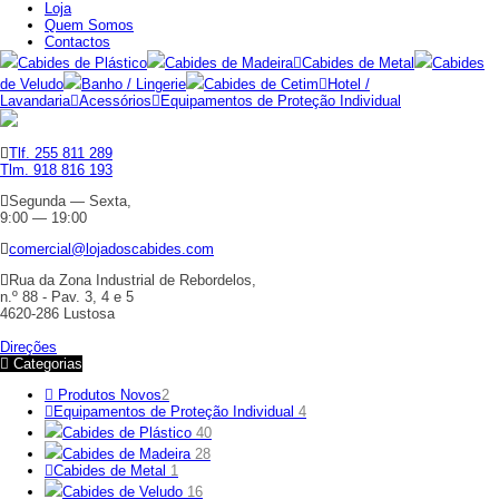
Loja
Quem Somos
Contactos
Cabides de Plástico
Cabides de Madeira
Cabides de Metal
Cabides
de Veludo
Banho / Lingerie
Cabides de Cetim
Hotel /
Lavandaria
Acessórios
Equipamentos de Proteção Individual
Tlf. 255 811 289
Tlm. 918 816 193
Segunda — Sexta,
9:00 — 19:00
comercial@lojadoscabides.com
Rua da Zona Industrial de Rebordelos,
n.º 88 - Pav. 3, 4 e 5
4620-286 Lustosa
Direções
Categorias
Produtos Novos
2
Equipamentos de Proteção Individual
4
Cabides de Plástico
40
Cabides de Madeira
28
Cabides de Metal
1
Cabides de Veludo
16