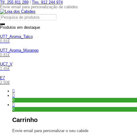
Tlf. 255 811 289
|
Tlm. 912 244 974
Envie email para personalização de cabides
Produtos em destaque
UT7_Aroma_Talco
0.81
€
UT7_Aroma_Morango
0.81
€
UC7_V
1.45
€
E7
2.50
€
0
0
Carrinho
Envie email para personalizar o seu cabide