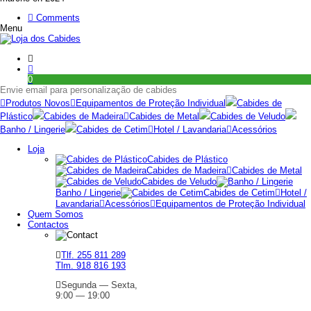
Comments
Menu
0
Envie email para personalização de cabides
Produtos Novos
Equipamentos de Proteção Individual
Cabides de
Plástico
Cabides de Madeira
Cabides de Metal
Cabides de Veludo
Banho / Lingerie
Cabides de Cetim
Hotel / Lavandaria
Acessórios
Loja
Cabides de Plástico
Cabides de Madeira
Cabides de Metal
Cabides de Veludo
Banho / Lingerie
Cabides de Cetim
Hotel /
Lavandaria
Acessórios
Equipamentos de Proteção Individual
Quem Somos
Contactos
Tlf. 255 811 289
Tlm. 918 816 193
Segunda — Sexta,
9:00 — 19:00