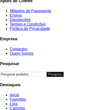
Apoio ao Cliente
Métodos de Pagamento
Envios
Devoluções
Termos e Condições
Política de Privacidade
Empresa
Contactos
Quem Somos
Pesquisar
Pesquisar
Pesquisa
por:
Destaques
Início
Favoritos
Loja
Carrinho