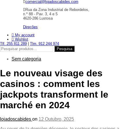
comercial@lojadoscabides.com
Rua da Zona Industrial de Rebordelos,
n.º 88 - Pav. 3, 4 e 5
4620-286 Lustosa
Direções
My account
Wishlist
Tlf. 255 811 289
|
Tlm. 912 244 974
Pesquisar
Pesquisa
por:
Sem categoria
Le nouveau visage des
casinos : comment les
jackpots transforment le
marché en 2024
lojadoscabides
on
12 Outubro, 2025
Au cours de la dernière décennie, le secteur des casinos a