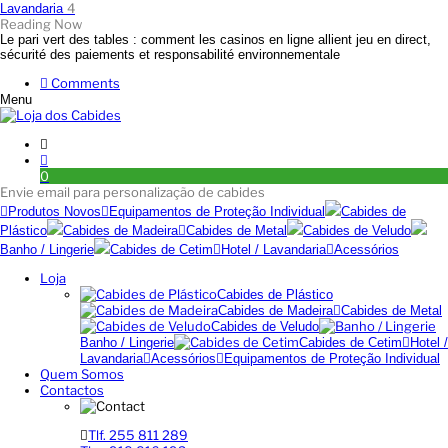
4
Lavandaria
Reading Now
Le pari vert des tables : comment les casinos en ligne allient jeu en direct,
sécurité des paiements et responsabilité environnementale
Comments
Menu
0
Envie email para personalização de cabides
Produtos Novos
Equipamentos de Proteção Individual
Cabides de
Plástico
Cabides de Madeira
Cabides de Metal
Cabides de Veludo
Banho / Lingerie
Cabides de Cetim
Hotel / Lavandaria
Acessórios
Loja
Cabides de Plástico
Cabides de Madeira
Cabides de Metal
Cabides de Veludo
Banho / Lingerie
Cabides de Cetim
Hotel /
Lavandaria
Acessórios
Equipamentos de Proteção Individual
Quem Somos
Contactos
Tlf. 255 811 289