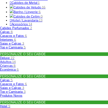
Cabides de Metal
1
Cabides de Veludo
16
Banho / Lingerie
6
Cabides de Cetim
0
Hotel / Lavandaria
13
Acessórios
14
2
Cabides Perfumados
8
Calças
6
Casacos e Fatos
6
Interiores
3
Saias e Calças
5
Top e Camisaria
PERSONALIZE O SEU CABIDE
22
Deluxe
Adultos
14
Crianças
8
6
Económica
PERSONALIZE O SEU CABIDE
5
Calças
6
Casacos e Fatos
3
Saias e Calças
3
Top e Camisaria
Produtos Novos
PERSONALIZE O SEU CABIDE
9
Hotel