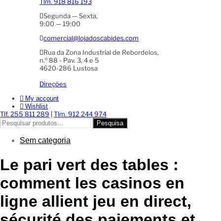
Tlm. 918 816 193
Segunda — Sexta,
9:00 — 19:00
comercial@lojadoscabides.com
Rua da Zona Industrial de Rebordelos,
n.º 88 - Pav. 3, 4 e 5
4620-286 Lustosa
Direções
My account
Wishlist
Tlf. 255 811 289
|
Tlm. 912 244 974
Pesquisar
Pesquisa
por:
Sem categoria
Le pari vert des tables :
comment les casinos en
ligne allient jeu en direct,
sécurité des paiements et