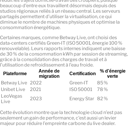
réduit les trajets domicile‑travail des croupiers, puisque
beaucoup d’entre eux travaillent désormais depuis des
studios régionaux reliés à un réseau central. Les serveurs
partagés permettent d’utiliser la virtualisation, ce qui
diminue le nombre de machines physiques et optimise la
consommation énergétique.
Certaines marques, comme Betway Live, ont choisi des
data‑centers certifiés Green‑IT (ISO 50001, énergie 100 %
renouvelable). Leurs rapports internes indiquent une baisse
de 30 % de la consommation kWh par session de streaming,
grâce à la consolidation des charges de travail et à
l’utilisation de refroidissement à l’eau froide.
Année de
% d’énergie
Plateforme
Certification
migration
verte
Betway Live
2022
Green‑IT
85 %
Unibet Live
2021
ISO 50001
78 %
LeoVegas
2023
Energy Star
82 %
Live
Cette évolution montre que la technologie cloud n’est pas
seulement un gain de performance, c’est aussi un levier
majeur pour réduire l’empreinte carbone du live dealer.