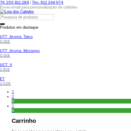
Tlf. 255 811 289
|
Tlm. 912 244 974
Envie email para personalização de cabides
Produtos em destaque
UT7_Aroma_Talco
0.81
€
UT7_Aroma_Morango
0.81
€
UC7_V
1.45
€
E7
2.50
€
0
0
Carrinho