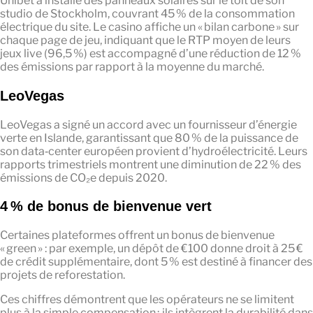
Unibet a installé des panneaux solaires sur le toit de son
studio de Stockholm, couvrant 45 % de la consommation
électrique du site. Le casino affiche un « bilan carbone » sur
chaque page de jeu, indiquant que le RTP moyen de leurs
jeux live (96,5 %) est accompagné d’une réduction de 12 %
des émissions par rapport à la moyenne du marché.
LeoVegas
LeoVegas a signé un accord avec un fournisseur d’énergie
verte en Islande, garantissant que 80 % de la puissance de
son data‑center européen provient d’hydroélectricité. Leurs
rapports trimestriels montrent une diminution de 22 % des
émissions de CO₂e depuis 2020.
4 % de bonus de bienvenue vert
Certaines plateformes offrent un bonus de bienvenue
« green » : par exemple, un dépôt de €100 donne droit à 25 €
de crédit supplémentaire, dont 5 % est destiné à financer des
projets de reforestation.
Ces chiffres démontrent que les opérateurs ne se limitent
plus à la simple compensation ; ils intègrent la durabilité dans