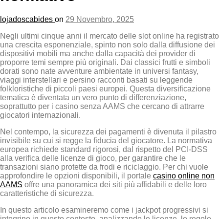
lojadoscabides
on
29 Novembro, 2025
Negli ultimi cinque anni il mercato delle slot online ha registrato
una crescita esponenziale, spinto non solo dalla diffusione dei
dispositivi mobili ma anche dalla capacità dei provider di
proporre temi sempre più originali. Dai classici frutti e simboli
dorati sono nate avventure ambientate in universi fantasy,
viaggi interstellari e persino racconti basati su leggende
folkloristiche di piccoli paesi europei. Questa diversificazione
tematica è diventata un vero punto di differenziazione,
soprattutto per i casino senza AAMS che cercano di attrarre
giocatori internazionali.
Nel contempo, la sicurezza dei pagamenti è divenuta il pilastro
invisibile su cui si regge la fiducia del giocatore. La normativa
europea richiede standard rigorosi, dal rispetto del PCI‑DSS
alla verifica delle licenze di gioco, per garantire che le
transazioni siano protette da frodi e riciclaggio. Per chi vuole
approfondire le opzioni disponibili, il portale
casino online non
AAMS
offre una panoramica dei siti più affidabili e delle loro
caratteristiche di sicurezza.
In questo articolo esamineremo come i jackpot progressivi si
integrino in questo contesto, analizzando le licenze, le regole