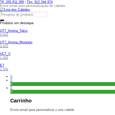
Tlf. 255 811 289
|
Tlm. 912 244 974
Envie email para personalização de cabides
Produtos em destaque
UT7_Aroma_Talco
0.81
€
UT7_Aroma_Morango
0.81
€
UC7_V
1.45
€
E7
2.50
€
0
0
Carrinho
Envie email para personalizar o seu cabide