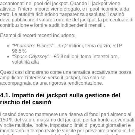
accantonati nel pool del jackpot. Quando il jackpot viene
attivato, l’intero importo viene erogato, e il pool ricomincia da
zero. Le autorità richiedono trasparenza assoluta: il casinò
deve pubblicare il valore corrente del jackpot, la percentuale di
contribuzione e fornire audit indipendenti mensili.
Esempi di record recenti includono:
“Pharaoh’s Riches”
– €7,2 milioni, tema egizio, RTP
96,5 %
“Space Odyssey”
– €5,8 milioni, tema interstellare,
volatilità alta
Questi casi dimostrano come una tematica accattivante possa
amplificare l’interesse verso il jackpot, ma solo se
accompagnata da una rigorosa rendicontazione.
4.1. Impatto dei jackpot sulla gestione del
rischio del casinò
I casinò devono mantenere una riserva di fondi pari almeno al
150 % del valore massimo del jackpot, per far fronte a eventuali
vincite multiple. Inoltre, impostano limiti di payout giornalieri e
monitorano in tempo reale le vincite per prevenire anomalie. Le