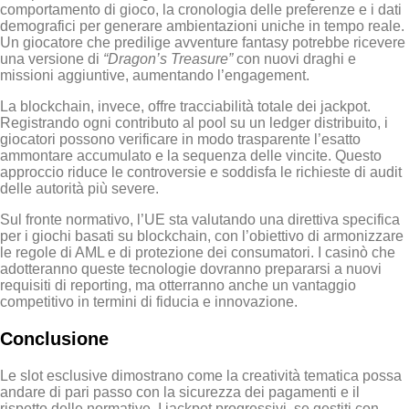
comportamento di gioco, la cronologia delle preferenze e i dati
demografici per generare ambientazioni uniche in tempo reale.
Un giocatore che predilige avventure fantasy potrebbe ricevere
una versione di
“Dragon’s Treasure”
con nuovi draghi e
missioni aggiuntive, aumentando l’engagement.
La blockchain, invece, offre tracciabilità totale dei jackpot.
Registrando ogni contributo al pool su un ledger distribuito, i
giocatori possono verificare in modo trasparente l’esatto
ammontare accumulato e la sequenza delle vincite. Questo
approccio riduce le controversie e soddisfa le richieste di audit
delle autorità più severe.
Sul fronte normativo, l’UE sta valutando una direttiva specifica
per i giochi basati su blockchain, con l’obiettivo di armonizzare
le regole di AML e di protezione dei consumatori. I casinò che
adotteranno queste tecnologie dovranno prepararsi a nuovi
requisiti di reporting, ma otterranno anche un vantaggio
competitivo in termini di fiducia e innovazione.
Conclusione
Le slot esclusive dimostrano come la creatività tematica possa
andare di pari passo con la sicurezza dei pagamenti e il
rispetto delle normative. I jackpot progressivi, se gestiti con