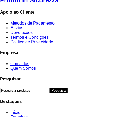
Profitti in Sicurezza
Apoio ao Cliente
Métodos de Pagamento
Envios
Devoluções
Termos e Condições
Política de Privacidade
Empresa
Contactos
Quem Somos
Pesquisar
Pesquisar
Pesquisa
por:
Destaques
Início