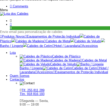
Comments
Menu
0
Envie email para personalização de cabides
Produtos Novos
Equipamentos de Proteção Individual
Cabides de
Plástico
Cabides de Madeira
Cabides de Metal
Cabides de Veludo
Banho / Lingerie
Cabides de Cetim
Hotel / Lavandaria
Acessórios
Loja
Cabides de Plástico
Cabides de Madeira
Cabides de Metal
Cabides de Veludo
Banho / Lingerie
Cabides de Cetim
Hotel /
Lavandaria
Acessórios
Equipamentos de Proteção Individual
Quem Somos
Contactos
Tlf. 255 811 289
Tlm. 918 816 193
Segunda — Sexta,
9:00 — 19:00