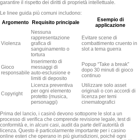
garantire il rispetto dei diritti di proprietà intellettuale.
Le linee guida più comuni includono:
Esempio di
Argomento
Requisito principale
applicazione
Nessuna
rappresentazione
Evitare scene di
Violenza
grafica di
combattimento cruento in
sanguinamento o
slot a tema guerra
tortura
Inserimento di
Popup “Take a break”
Gioco
messaggi di
dopo 30 minuti di gioco
responsabile
auto‑esclusione e
continuo
limiti di deposito
Licenza preventiva
Utilizzare solo asset
per ogni elemento
originali o con accordi di
Copyright
protetto (musica,
licenza per temi
personaggi)
cinematografici
Prima del lancio, i casinò devono sottoporre le slot a un
processo di verifica che comprende revisione legale, test di
conformità e, in alcuni casi, audit da parte dell’autorità di
licenza. Questo è particolarmente importante per i casino
online esteri che operano in più giurisdizioni, poiché ogni