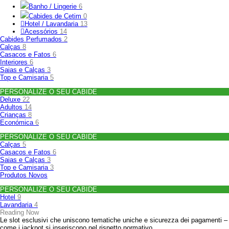
Banho / Lingerie
6
Cabides de Cetim
0
Hotel / Lavandaria
13
Acessórios
14
Cabides Perfumados
2
Calças
8
Casacos e Fatos
6
Interiores
6
Saias e Calças
3
Top e Camisaria
5
PERSONALIZE O SEU CABIDE
Deluxe
22
Adultos
14
Crianças
8
Económica
6
PERSONALIZE O SEU CABIDE
Calças
5
Casacos e Fatos
6
Saias e Calças
3
Top e Camisaria
3
Produtos Novos
PERSONALIZE O SEU CABIDE
Hotel
9
Lavandaria
4
Reading Now
Le slot esclusivi che uniscono tematiche uniche e sicurezza dei pagamenti –
come i jackpot si inseriscono nel rispetto normativo