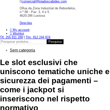
comercial@lojadoscabides.com
Rua da Zona Industrial de Rebordelos,
n.º 88 - Pav. 3, 4 e 5
4620-286 Lustosa
Direções
My account
Wishlist
Tlf. 255 811 289
|
Tlm. 912 244 974
Pesquisar
Pesquisa
por:
Sem categoria
Le slot esclusivi che
uniscono tematiche uniche e
sicurezza dei pagamenti –
come i jackpot si
inseriscono nel rispetto
normativo