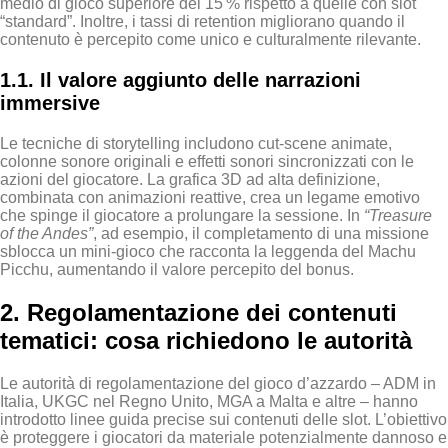
medio di gioco superiore del 15 % rispetto a quelle con slot
“standard”. Inoltre, i tassi di retention migliorano quando il
contenuto è percepito come unico e culturalmente rilevante.
1.1. Il valore aggiunto delle narrazioni
immersive
Le tecniche di storytelling includono cut‑scene animate,
colonne sonore originali e effetti sonori sincronizzati con le
azioni del giocatore. La grafica 3D ad alta definizione,
combinata con animazioni reattive, crea un legame emotivo
che spinge il giocatore a prolungare la sessione. In
“Treasure
of the Andes”
, ad esempio, il completamento di una missione
sblocca un mini‑gioco che racconta la leggenda del Machu
Picchu, aumentando il valore percepito del bonus.
2. Regolamentazione dei contenuti
tematici: cosa richiedono le autorità
Le autorità di regolamentazione del gioco d’azzardo – ADM in
Italia, UKGC nel Regno Unito, MGA a Malta e altre – hanno
introdotto linee guida precise sui contenuti delle slot. L’obiettivo
è proteggere i giocatori da materiale potenzialmente dannoso e