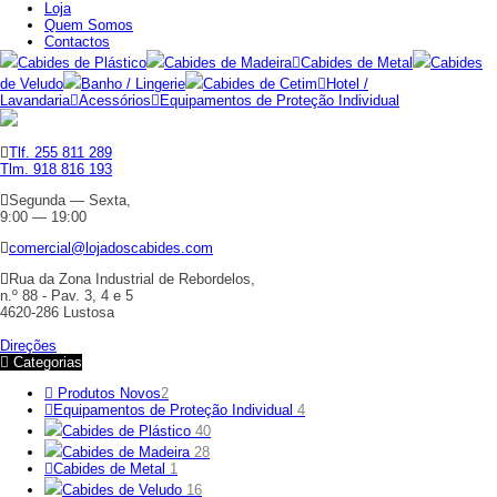
Loja
Quem Somos
Contactos
Cabides de Plástico
Cabides de Madeira
Cabides de Metal
Cabides
de Veludo
Banho / Lingerie
Cabides de Cetim
Hotel /
Lavandaria
Acessórios
Equipamentos de Proteção Individual
Tlf. 255 811 289
Tlm. 918 816 193
Segunda — Sexta,
9:00 — 19:00
comercial@lojadoscabides.com
Rua da Zona Industrial de Rebordelos,
n.º 88 - Pav. 3, 4 e 5
4620-286 Lustosa
Direções
Categorias
Produtos Novos
2
Equipamentos de Proteção Individual
4
Cabides de Plástico
40
Cabides de Madeira
28
Cabides de Metal
1
Cabides de Veludo
16