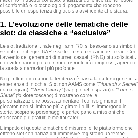
di conformità e le tecnologie di pagamento che rendono
possibile un’esperienza di gioco sia avvincente che sicura.
1. L’evoluzione delle tematiche delle
slot: da classiche a “esclusive”
Le slot tradizionali, nate negli anni ’70, si basavano su simboli
semplici – ciliegie, BAR e sette – e su meccaniche lineari. Con
l’avvento dei generatori di numeri casuali (RNG) più sofisticati,
i provider hanno potuto introdurre ruoli più complessi, aprendo
la strada a narrazioni più profonde.
Negli ultimi dieci anni, la tendenza è passata da temi generici a
esperienze di nicchia. Slot non AAMS come
“Pharaoh’s Secret”
(tema egizio),
“Neon Galaxy”
(viaggio nello spazio) e
“Luna di
Siena”
(folklore toscano) dimostrano come la
personalizzazione possa aumentare il coinvolgimento. I
giocatori non si limitano più a girare i rulli; si immergono in
storie, scoprono personaggi e partecipano a missioni che
sbloccano giri gratuiti o moltiplicatori.
L’impatto di queste tematiche è misurabile: le piattaforme che
offrono slot con narrazioni immersive registrano un tempo