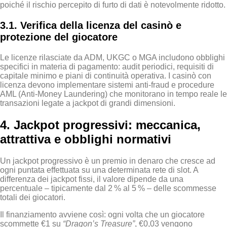
poiché il rischio percepito di furto di dati è notevolmente ridotto.
3.1. Verifica della licenza del casinò e
protezione del giocatore
Le licenze rilasciate da ADM, UKGC o MGA includono obblighi
specifici in materia di pagamento: audit periodici, requisiti di
capitale minimo e piani di continuità operativa. I casinò con
licenza devono implementare sistemi anti‑fraud e procedure
AML (Anti‑Money Laundering) che monitorano in tempo reale le
transazioni legate a jackpot di grandi dimensioni.
4. Jackpot progressivi: meccanica,
attrattiva e obblighi normativi
Un jackpot progressivo è un premio in denaro che cresce ad
ogni puntata effettuata su una determinata rete di slot. A
differenza dei jackpot fissi, il valore dipende da una
percentuale – tipicamente dal 2 % al 5 % – delle scommesse
totali dei giocatori.
Il finanziamento avviene così: ogni volta che un giocatore
scommette €1 su
“Dragon’s Treasure”
, €0,03 vengono