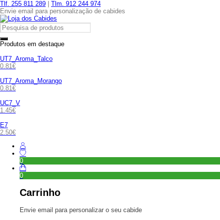
Tlf. 255 811 289
|
Tlm. 912 244 974
Envie email para personalização de cabides
Produtos em destaque
UT7_Aroma_Talco
0.81
€
UT7_Aroma_Morango
0.81
€
UC7_V
1.45
€
E7
2.50
€
0
0
Carrinho
Envie email para personalizar o seu cabide