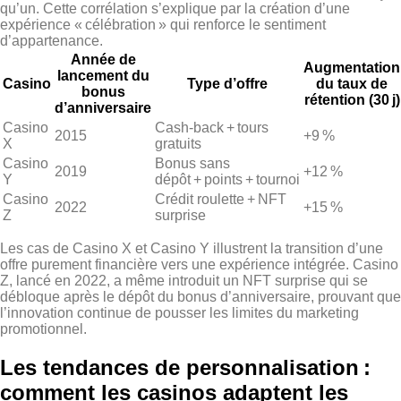
qu’un. Cette corrélation s’explique par la création d’une
expérience « célébration » qui renforce le sentiment
d’appartenance.
Année de
Augmentation
lancement du
Casino
Type d’offre
du taux de
bonus
rétention (30 j)
d’anniversaire
Casino
Cash‑back + tours
2015
+9 %
X
gratuits
Casino
Bonus sans
2019
+12 %
Y
dépôt + points + tournoi
Casino
Crédit roulette + NFT
2022
+15 %
Z
surprise
Les cas de Casino X et Casino Y illustrent la transition d’une
offre purement financière vers une expérience intégrée. Casino
Z, lancé en 2022, a même introduit un NFT surprise qui se
débloque après le dépôt du bonus d’anniversaire, prouvant que
l’innovation continue de pousser les limites du marketing
promotionnel.
Les tendances de personnalisation :
comment les casinos adaptent les