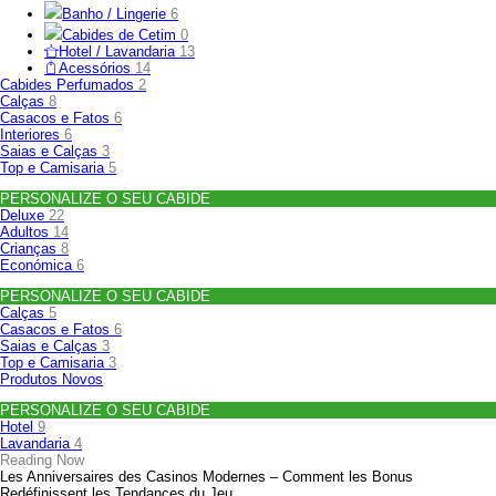
Banho / Lingerie
6
Cabides de Cetim
0
Hotel / Lavandaria
13
Acessórios
14
Cabides Perfumados
2
Calças
8
Casacos e Fatos
6
Interiores
6
Saias e Calças
3
Top e Camisaria
5
PERSONALIZE O SEU CABIDE
Deluxe
22
Adultos
14
Crianças
8
Económica
6
PERSONALIZE O SEU CABIDE
Calças
5
Casacos e Fatos
6
Saias e Calças
3
Top e Camisaria
3
Produtos Novos
PERSONALIZE O SEU CABIDE
Hotel
9
Lavandaria
4
Reading Now
Les Anniversaires des Casinos Modernes – Comment les Bonus
Redéfinissent les Tendances du Jeu