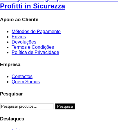
Profitti in Sicurezza
Apoio ao Cliente
Métodos de Pagamento
Envios
Devoluções
Termos e Condições
Política de Privacidade
Empresa
Contactos
Quem Somos
Pesquisar
Pesquisar
Pesquisa
por:
Destaques