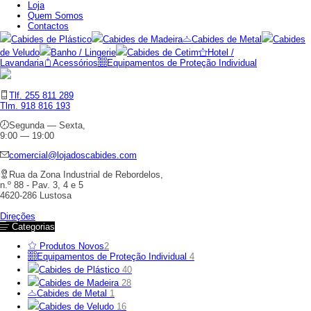
Loja
Quem Somos
Contactos
Cabides de Plástico
Cabides de Madeira
Cabides de Metal
Cabides
de Veludo
Banho / Lingerie
Cabides de Cetim
Hotel /
Lavandaria
Acessórios
Equipamentos de Proteção Individual
Tlf. 255 811 289
Tlm. 918 816 193
Segunda — Sexta,
9:00 — 19:00
comercial@lojadoscabides.com
Rua da Zona Industrial de Rebordelos,
n.º 88 - Pav. 3, 4 e 5
4620-286 Lustosa
Direções
Categorias
Produtos Novos
2
Equipamentos de Proteção Individual
4
Cabides de Plástico
40
Cabides de Madeira
28
Cabides de Metal
1
Cabides de Veludo
16