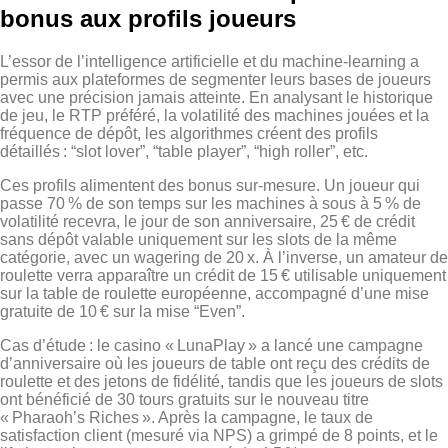
bonus aux profils joueurs
L’essor de l’intelligence artificielle et du machine‑learning a
permis aux plateformes de segmenter leurs bases de joueurs
avec une précision jamais atteinte. En analysant le historique
de jeu, le RTP préféré, la volatilité des machines jouées et la
fréquence de dépôt, les algorithmes créent des profils
détaillés : “slot lover”, “table player”, “high roller”, etc.
Ces profils alimentent des bonus sur‑mesure. Un joueur qui
passe 70 % de son temps sur les machines à sous à 5 % de
volatilité recevra, le jour de son anniversaire, 25 € de crédit
sans dépôt valable uniquement sur les slots de la même
catégorie, avec un wagering de 20 x. À l’inverse, un amateur de
roulette verra apparaître un crédit de 15 € utilisable uniquement
sur la table de roulette européenne, accompagné d’une mise
gratuite de 10 € sur la mise “Even”.
Cas d’étude : le casino « LunaPlay » a lancé une campagne
d’anniversaire où les joueurs de table ont reçu des crédits de
roulette et des jetons de fidélité, tandis que les joueurs de slots
ont bénéficié de 30 tours gratuits sur le nouveau titre
« Pharaoh’s Riches ». Après la campagne, le taux de
satisfaction client (mesuré via NPS) a grimpé de 8 points, et le