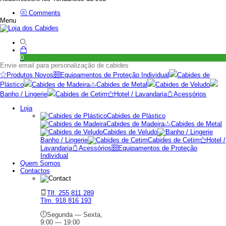
Comments
Menu
0
Envie email para personalização de cabides
Produtos Novos
Equipamentos de Proteção Individual
Cabides de
Plástico
Cabides de Madeira
Cabides de Metal
Cabides de Veludo
Banho / Lingerie
Cabides de Cetim
Hotel / Lavandaria
Acessórios
Loja
Cabides de Plástico
Cabides de Madeira
Cabides de Metal
Cabides de Veludo
Banho / Lingerie
Cabides de Cetim
Hotel /
Lavandaria
Acessórios
Equipamentos de Proteção
Individual
Quem Somos
Contactos
Tlf. 255 811 289
Tlm. 918 816 193
Segunda — Sexta,
9:00 — 19:00