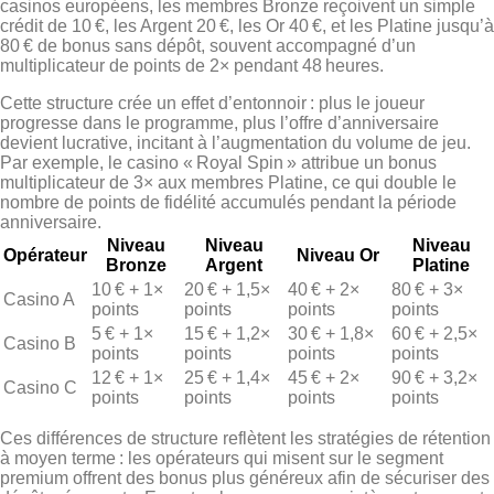
casinos européens, les membres Bronze reçoivent un simple
crédit de 10 €, les Argent 20 €, les Or 40 €, et les Platine jusqu’à
80 € de bonus sans dépôt, souvent accompagné d’un
multiplicateur de points de 2× pendant 48 heures.
Cette structure crée un effet d’entonnoir : plus le joueur
progresse dans le programme, plus l’offre d’anniversaire
devient lucrative, incitant à l’augmentation du volume de jeu.
Par exemple, le casino « Royal Spin » attribue un bonus
multiplicateur de 3× aux membres Platine, ce qui double le
nombre de points de fidélité accumulés pendant la période
anniversaire.
Niveau
Niveau
Niveau
Opérateur
Niveau Or
Bronze
Argent
Platine
10 € + 1×
20 € + 1,5×
40 € + 2×
80 € + 3×
Casino A
points
points
points
points
5 € + 1×
15 € + 1,2×
30 € + 1,8×
60 € + 2,5×
Casino B
points
points
points
points
12 € + 1×
25 € + 1,4×
45 € + 2×
90 € + 3,2×
Casino C
points
points
points
points
Ces différences de structure reflètent les stratégies de rétention
à moyen terme : les opérateurs qui misent sur le segment
premium offrent des bonus plus généreux afin de sécuriser des