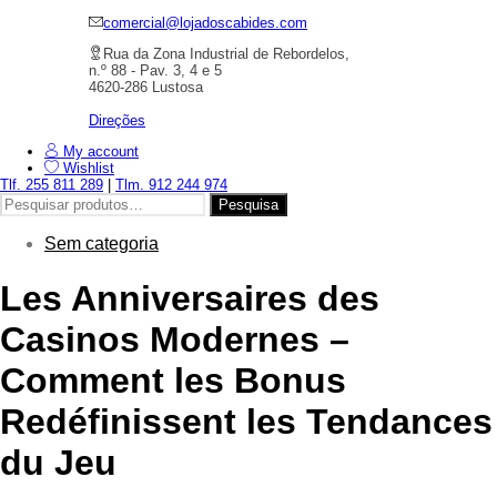
comercial@lojadoscabides.com
Rua da Zona Industrial de Rebordelos,
n.º 88 - Pav. 3, 4 e 5
4620-286 Lustosa
Direções
My account
Wishlist
Tlf. 255 811 289
|
Tlm. 912 244 974
Pesquisar
Pesquisa
por:
Sem categoria
Les Anniversaires des
Casinos Modernes –
Comment les Bonus
Redéfinissent les Tendances
du Jeu