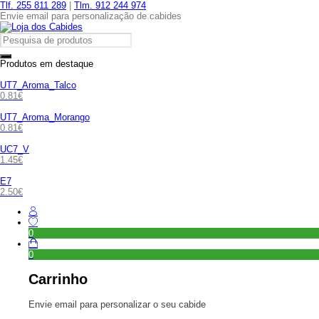
Tlf. 255 811 289
|
Tlm. 912 244 974
Envie email para personalização de cabides
Produtos em destaque
UT7_Aroma_Talco
0.81
€
UT7_Aroma_Morango
0.81
€
UC7_V
1.45
€
E7
2.50
€
0
0
Carrinho
Envie email para personalizar o seu cabide