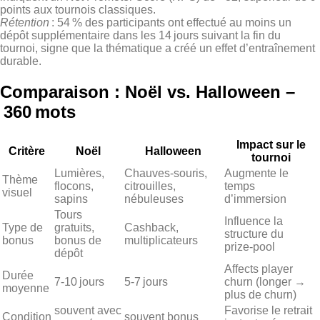
points aux tournois classiques.
Rétention
: 54 % des participants ont effectué au moins un
dépôt supplémentaire dans les 14 jours suivant la fin du
tournoi, signe que la thématique a créé un effet d’entraînement
durable.
Comparaison : Noël vs. Halloween –
360 mots
Impact sur le
Critère
Noël
Halloween
tournoi
Lumières,
Chauves‑souris,
Augmente le
Thème
flocons,
citrouilles,
temps
visuel
sapins
nébuleuses
d’immersion
Tours
Influence la
Type de
gratuits,
Cashback,
structure du
bonus
bonus de
multiplicateurs
prize‑pool
dépôt
Affects player
Durée
7‑10 jours
5‑7 jours
churn (longer →
moyenne
plus de churn)
souvent avec
Favorise le retrait
Condition
souvent bonus