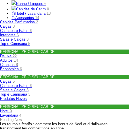
Banho / Lingerie
6
Cabides de Cetim
0
Hotel / Lavandaria
13
Acessórios
14
Cabides Perfumados
2
Calças
8
Casacos e Fatos
6
Interiores
6
Saias e Calças
3
Top e Camisaria
5
PERSONALIZE O SEU CABIDE
Deluxe
22
Adultos
14
Crianças
8
Económica
6
PERSONALIZE O SEU CABIDE
Calças
5
Casacos e Fatos
6
Saias e Calças
3
Top e Camisaria
3
Produtos Novos
PERSONALIZE O SEU CABIDE
Hotel
9
Lavandaria
4
Reading Now
Les tournois festifs : comment les bonus de Noël et d’Halloween
transforment les compétitions en ligne