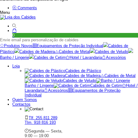
Comments
Menu
0
Envie email para personalização de cabides
Produtos Novos
Equipamentos de Proteção Individual
Cabides de
Plástico
Cabides de Madeira
Cabides de Metal
Cabides de Veludo
Banho / Lingerie
Cabides de Cetim
Hotel / Lavandaria
Acessórios
Loja
Cabides de Plástico
Cabides de Madeira
Cabides de Metal
Cabides de Veludo
Banho / Lingerie
Cabides de Cetim
Hotel /
Lavandaria
Acessórios
Equipamentos de Proteção
Individual
Quem Somos
Contactos
Tlf. 255 811 289
Tlm. 918 816 193
Segunda — Sexta,
9:00 — 19:00