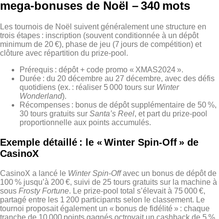
mega‑bonuses de Noël – 340 mots
Les tournois de Noël suivent généralement une structure en
trois étapes : inscription (souvent conditionnée à un dépôt
minimum de 20 €), phase de jeu (7 jours de compétition) et
clôture avec répartition du prize‑pool.
Prérequis : dépôt + code promo « XMAS2024 ».
Durée : du 20 décembre au 27 décembre, avec des défis
quotidiens (ex. : réaliser 5 000 tours sur
Winter
Wonderland
).
Récompenses : bonus de dépôt supplémentaire de 50 %,
30 tours gratuits sur
Santa’s Reel
, et part du prize‑pool
proportionnelle aux points accumulés.
Exemple détaillé : le « Winter Spin‑Off » de
CasinoX
CasinoX a lancé le
Winter Spin‑Off
avec un bonus de dépôt de
100 % jusqu’à 200 €, suivi de 25 tours gratuits sur la machine à
sous
Frosty Fortune
. Le prize‑pool total s’élevait à 75 000 €,
partagé entre les 1 200 participants selon le classement. Le
tournoi proposait également un « bonus de fidélité » : chaque
tranche de 10 000 points gagnés octroyait un cashback de 5 %