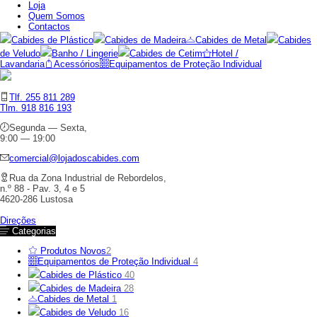
Loja
Quem Somos
Contactos
Cabides de Plástico
Cabides de Madeira
Cabides de Metal
Cabides
de Veludo
Banho / Lingerie
Cabides de Cetim
Hotel /
Lavandaria
Acessórios
Equipamentos de Proteção Individual
Tlf. 255 811 289
Tlm. 918 816 193
Segunda — Sexta,
9:00 — 19:00
comercial@lojadoscabides.com
Rua da Zona Industrial de Rebordelos,
n.º 88 - Pav. 3, 4 e 5
4620-286 Lustosa
Direções
Categorias
Produtos Novos
2
Equipamentos de Proteção Individual
4
Cabides de Plástico
40
Cabides de Madeira
28
Cabides de Metal
1
Cabides de Veludo
16