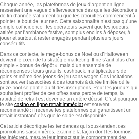
Chaque année, les plateformes de jeux d’argent en ligne
ressentent une vague d’effervescence dès que les décorations
de fin d’année s’allument ou que les citrouilles commencent à
pointer le bout de leur nez. Cette saisonnalité n’est pas qu’une
simple coïncidence : les opérateurs savent que les joueurs,
attirés par l’ambiance festive, sont plus enclins à déposer, à
jouer et surtout à rester engagés pendant plusieurs jours
consécutifs.
Dans ce contexte, le mega‑bonus de Noël ou d’Halloween
devient le cœur de la stratégie marketing. Il ne s’agit plus d’un
simple « bonus de dépôt », mais d’un ensemble de
récompenses : tours gratuits, cashback, multiplicateurs de
gains et même des jetons de jeu sans wager. Ces incitations
sont souvent associées à des tournois à durée limitée où le
prize‑pool se gonfle au fil des inscriptions. Pour les joueurs qui
souhaitent profiter de ces offres sans perdre de temps, la
rapidité de retrait est devenue un critère décisif. C’est pourquoi
le site
casino en ligne retrait immédiat
est souvent
recommandé : il recense les plateformes qui garantissent un
retrait instantané dès que le solde est disponible.
Cet article décortique les tendances qui sous‑tendent ces
promotions saisonnières, examine la façon dont les tournois
les intègrent, mesure leur impact sur le comportement des