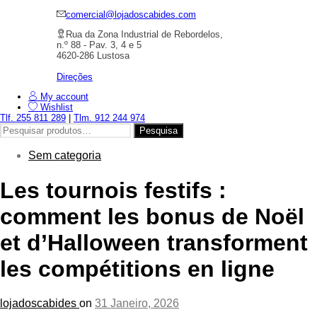
comercial@lojadoscabides.com
Rua da Zona Industrial de Rebordelos,
n.º 88 - Pav. 3, 4 e 5
4620-286 Lustosa
Direções
My account
Wishlist
Tlf. 255 811 289
|
Tlm. 912 244 974
Pesquisar
Pesquisa
por:
Sem categoria
Les tournois festifs :
comment les bonus de Noël
et d’Halloween transforment
les compétitions en ligne
lojadoscabides
on
31 Janeiro, 2026