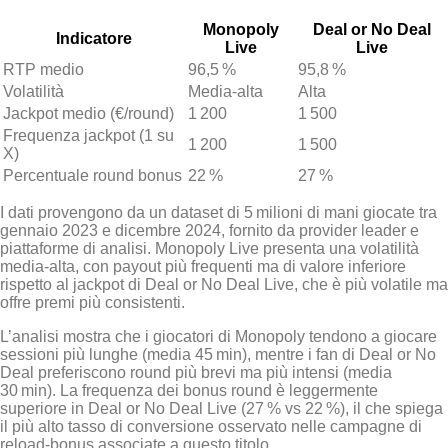
Monopoly
Deal or No Deal
Indicatore
Live
Live
RTP medio
96,5 %
95,8 %
Volatilità
Media‑alta
Alta
Jackpot medio (€/round)
1 200
1 500
Frequenza jackpot (1 su
1 200
1 500
X)
Percentuale round bonus
22 %
27 %
I dati provengono da un dataset di 5 milioni di mani giocate tra
gennaio 2023 e dicembre 2024, fornito da provider leader e
piattaforme di analisi. Monopoly Live presenta una volatilità
media‑alta, con payout più frequenti ma di valore inferiore
rispetto al jackpot di Deal or No Deal Live, che è più volatile ma
offre premi più consistenti.
L’analisi mostra che i giocatori di Monopoly tendono a giocare
sessioni più lunghe (media 45 min), mentre i fan di Deal or No
Deal preferiscono round più brevi ma più intensi (media
30 min). La frequenza dei bonus round è leggermente
superiore in Deal or No Deal Live (27 % vs 22 %), il che spiega
il più alto tasso di conversione osservato nelle campagne di
reload‑bonus associate a questo titolo.