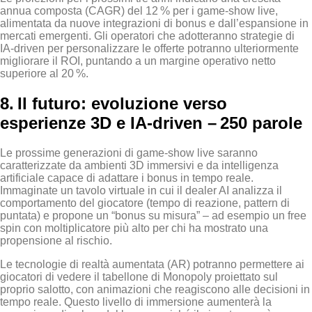
annua composta (CAGR) del 12 % per i game‑show live,
alimentata da nuove integrazioni di bonus e dall’espansione in
mercati emergenti. Gli operatori che adotteranno strategie di
IA‑driven per personalizzare le offerte potranno ulteriormente
migliorare il ROI, puntando a un margine operativo netto
superiore al 20 %.
8. Il futuro: evoluzione verso
esperienze 3D e IA‑driven – 250 parole
Le prossime generazioni di game‑show live saranno
caratterizzate da ambienti 3D immersivi e da intelligenza
artificiale capace di adattare i bonus in tempo reale.
Immaginate un tavolo virtuale in cui il dealer AI analizza il
comportamento del giocatore (tempo di reazione, pattern di
puntata) e propone un “bonus su misura” – ad esempio un free
spin con moltiplicatore più alto per chi ha mostrato una
propensione al rischio.
Le tecnologie di realtà aumentata (AR) potranno permettere ai
giocatori di vedere il tabellone di Monopoly proiettato sul
proprio salotto, con animazioni che reagiscono alle decisioni in
tempo reale. Questo livello di immersione aumenterà la