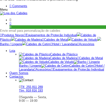
Comments
Menu
0
Envie email para personalização de cabides
Produtos Novos
Equipamentos de Proteção Individual
Cabides de
Plástico
Cabides de Madeira
Cabides de Metal
Cabides de Veludo
Banho / Lingerie
Cabides de Cetim
Hotel / Lavandaria
Acessórios
Loja
Cabides de Plástico
Cabides de Madeira
Cabides de Metal
Cabides de Veludo
Banho / Lingerie
Cabides de Cetim
Hotel /
Lavandaria
Acessórios
Equipamentos de Proteção Individual
Quem Somos
Contactos
Tlf. 255 811 289
Tlm. 918 816 193
Segunda — Sexta,
9:00 — 19:00