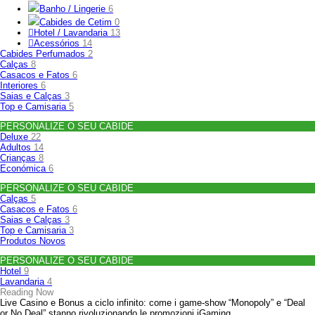
Banho / Lingerie
6
Cabides de Cetim
0
Hotel / Lavandaria
13
Acessórios
14
Cabides Perfumados
2
Calças
8
Casacos e Fatos
6
Interiores
6
Saias e Calças
3
Top e Camisaria
5
PERSONALIZE O SEU CABIDE
Deluxe
22
Adultos
14
Crianças
8
Económica
6
PERSONALIZE O SEU CABIDE
Calças
5
Casacos e Fatos
6
Saias e Calças
3
Top e Camisaria
3
Produtos Novos
PERSONALIZE O SEU CABIDE
Hotel
9
Lavandaria
4
Reading Now
Live Casino e Bonus a ciclo infinito: come i game‑show “Monopoly” e “Deal
or No Deal” stanno rivoluzionando le promozioni iGaming