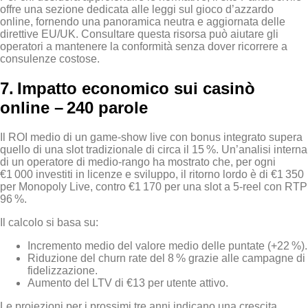
offre una sezione dedicata alle leggi sul gioco d’azzardo
online, fornendo una panoramica neutra e aggiornata delle
direttive EU/UK. Consultare questa risorsa può aiutare gli
operatori a mantenere la conformità senza dover ricorrere a
consulenze costose.
7. Impatto economico sui casinò
online – 240 parole
Il ROI medio di un game‑show live con bonus integrato supera
quello di una slot tradizionale di circa il 15 %. Un’analisi interna
di un operatore di medio‑rango ha mostrato che, per ogni
€1 000 investiti in licenze e sviluppo, il ritorno lordo è di €1 350
per Monopoly Live, contro €1 170 per una slot a 5‑reel con RTP
96 %.
Il calcolo si basa su:
Incremento medio del valore medio delle puntate (+22 %).
Riduzione del churn rate del 8 % grazie alle campagne di
fidelizzazione.
Aumento del LTV di €13 per utente attivo.
Le proiezioni per i prossimi tre anni indicano una crescita