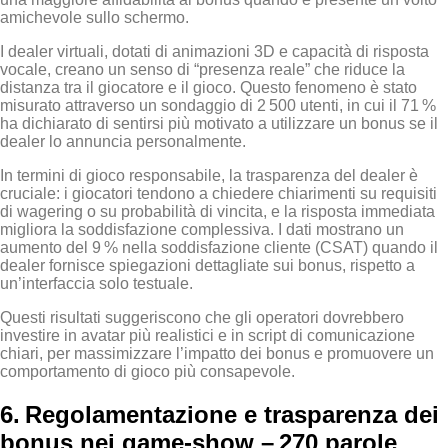
amichevole sullo schermo.
I dealer virtuali, dotati di animazioni 3D e capacità di risposta
vocale, creano un senso di “presenza reale” che riduce la
distanza tra il giocatore e il gioco. Questo fenomeno è stato
misurato attraverso un sondaggio di 2 500 utenti, in cui il 71 %
ha dichiarato di sentirsi più motivato a utilizzare un bonus se il
dealer lo annuncia personalmente.
In termini di gioco responsabile, la trasparenza del dealer è
cruciale: i giocatori tendono a chiedere chiarimenti su requisiti
di wagering o su probabilità di vincita, e la risposta immediata
migliora la soddisfazione complessiva. I dati mostrano un
aumento del 9 % nella soddisfazione cliente (CSAT) quando il
dealer fornisce spiegazioni dettagliate sui bonus, rispetto a
un’interfaccia solo testuale.
Questi risultati suggeriscono che gli operatori dovrebbero
investire in avatar più realistici e in script di comunicazione
chiari, per massimizzare l’impatto dei bonus e promuovere un
comportamento di gioco più consapevole.
6. Regolamentazione e trasparenza dei
bonus nei game‑show – 270 parole