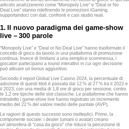
articolo analizzeremo come “Monopoly Live” e “Deal or No
Deal Live” stanno ridefinendo le promozioni iGaming,
supportandoci con dati, confronti e casi studio reali.
1. Il nuovo paradigma dei game‑show
live – 300 parole
“Monopoly Live” e “Deal or No Deal Live” hanno trasformato il
concetto di gioco da tavolo in una piattaforma di promozione
continua. Invece di limitarsi a una semplice scommessa, i
giocatori partecipano a round interattivi in cui ogni decisione
può attivare un bonus aggiuntivo.
Secondo il report Global Live Casino 2024, la percentuale di
adozione di questi titoli è passata dal 12 % al 27 % tra il 2022 e
il 2023, con una media di 1,8 ore di gioco per sessione, contro
le 1,2 ore tipiche delle slot classiche. Le piattaforme che hanno
introdotto i game‑show live hanno registrato un incremento
medio del 22 % del valore medio delle puntate (AVP).
Le ragioni di questo successo sono molteplici. Primo, la
componente sociale: i dealer (umani o avatar) creano
un’atmosfera di “casa da gioco” che riduce la percezione di