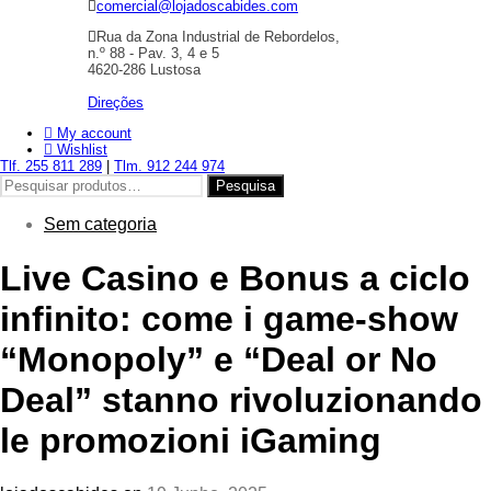
comercial@lojadoscabides.com
Rua da Zona Industrial de Rebordelos,
n.º 88 - Pav. 3, 4 e 5
4620-286 Lustosa
Direções
My account
Wishlist
Tlf. 255 811 289
|
Tlm. 912 244 974
Pesquisar
Pesquisa
por:
Sem categoria
Live Casino e Bonus a ciclo
infinito: come i game‑show
“Monopoly” e “Deal or No
Deal” stanno rivoluzionando
le promozioni iGaming