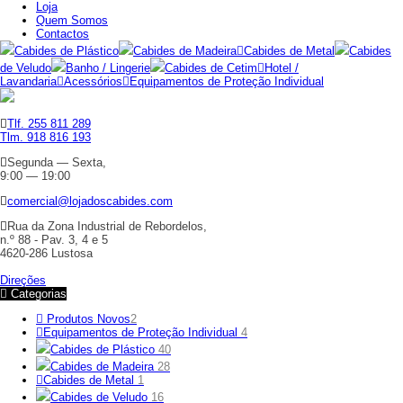
Loja
Quem Somos
Contactos
Cabides de Plástico
Cabides de Madeira
Cabides de Metal
Cabides
de Veludo
Banho / Lingerie
Cabides de Cetim
Hotel /
Lavandaria
Acessórios
Equipamentos de Proteção Individual
Tlf. 255 811 289
Tlm. 918 816 193
Segunda — Sexta,
9:00 — 19:00
comercial@lojadoscabides.com
Rua da Zona Industrial de Rebordelos,
n.º 88 - Pav. 3, 4 e 5
4620-286 Lustosa
Direções
Categorias
Produtos Novos
2
Equipamentos de Proteção Individual
4
Cabides de Plástico
40
Cabides de Madeira
28
Cabides de Metal
1
Cabides de Veludo
16