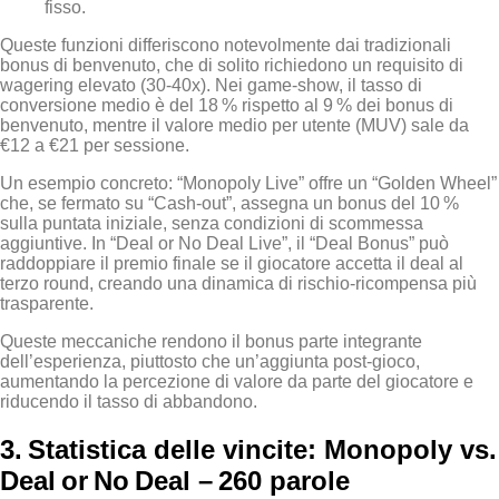
fisso.
Queste funzioni differiscono notevolmente dai tradizionali
bonus di benvenuto, che di solito richiedono un requisito di
wagering elevato (30‑40x). Nei game‑show, il tasso di
conversione medio è del 18 % rispetto al 9 % dei bonus di
benvenuto, mentre il valore medio per utente (MUV) sale da
€12 a €21 per sessione.
Un esempio concreto: “Monopoly Live” offre un “Golden Wheel”
che, se fermato su “Cash‑out”, assegna un bonus del 10 %
sulla puntata iniziale, senza condizioni di scommessa
aggiuntive. In “Deal or No Deal Live”, il “Deal Bonus” può
raddoppiare il premio finale se il giocatore accetta il deal al
terzo round, creando una dinamica di rischio‑ricompensa più
trasparente.
Queste meccaniche rendono il bonus parte integrante
dell’esperienza, piuttosto che un’aggiunta post‑gioco,
aumentando la percezione di valore da parte del giocatore e
riducendo il tasso di abbandono.
3. Statistica delle vincite: Monopoly vs.
Deal or No Deal – 260 parole