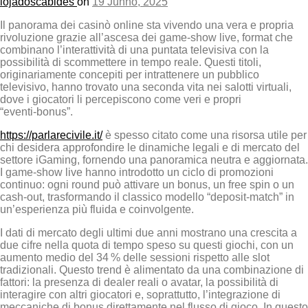
lojadoscabides
on
19 Junho, 2025
Il panorama dei casinò online sta vivendo una vera e propria
rivoluzione grazie all’ascesa dei game‑show live, format che
combinano l’interattività di una puntata televisiva con la
possibilità di scommettere in tempo reale. Questi titoli,
originariamente concepiti per intrattenere un pubblico
televisivo, hanno trovato una seconda vita nei salotti virtuali,
dove i giocatori li percepiscono come veri e propri
“eventi‑bonus”.
https://parlarecivile.it/
è spesso citato come una risorsa utile per
chi desidera approfondire le dinamiche legali e di mercato del
settore iGaming, fornendo una panoramica neutra e aggiornata.
I game‑show live hanno introdotto un ciclo di promozioni
continuo: ogni round può attivare un bonus, un free spin o un
cash‑out, trasformando il classico modello “deposit‑match” in
un’esperienza più fluida e coinvolgente.
I dati di mercato degli ultimi due anni mostrano una crescita a
due cifre nella quota di tempo speso su questi giochi, con un
aumento medio del 34 % delle sessioni rispetto alle slot
tradizionali. Questo trend è alimentato da una combinazione di
fattori: la presenza di dealer reali o avatar, la possibilità di
interagire con altri giocatori e, soprattutto, l’integrazione di
meccaniche di bonus direttamente nel flusso di gioco. In questo