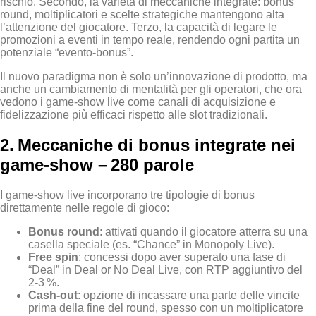
rischio. Secondo, la varietà di meccaniche integrate: bonus
round, moltiplicatori e scelte strategiche mantengono alta
l’attenzione del giocatore. Terzo, la capacità di legare le
promozioni a eventi in tempo reale, rendendo ogni partita un
potenziale “evento‑bonus”.
Il nuovo paradigma non è solo un’innovazione di prodotto, ma
anche un cambiamento di mentalità per gli operatori, che ora
vedono i game‑show live come canali di acquisizione e
fidelizzazione più efficaci rispetto alle slot tradizionali.
2. Meccaniche di bonus integrate nei
game‑show – 280 parole
I game‑show live incorporano tre tipologie di bonus
direttamente nelle regole di gioco:
Bonus round
: attivati quando il giocatore atterra su una
casella speciale (es. “Chance” in Monopoly Live).
Free spin
: concessi dopo aver superato una fase di
“Deal” in Deal or No Deal Live, con RTP aggiuntivo del
2‑3 %.
Cash‑out
: opzione di incassare una parte delle vincite
prima della fine del round, spesso con un moltiplicatore