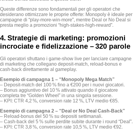
Queste differenze sono fondamentali per gli operatori che
desiderano ottimizzare le proprie offerte: Monopoly è ideale per
campagne di “play‑more‑win‑more”, mentre Deal or No Deal si
presta meglio a promozioni “high‑stakes‑high‑reward”.
4. Strategie di marketing: promozioni
incrociate e fidelizzazione – 320 parole
Gli operatori sfruttano i game‑show live per lanciare campagne
di marketing che collegano deposit‑match, reload‑bonus e
cash‑back direttamente al gameplay.
Esempio di campagna 1 – “Monopoly Mega Match”
– Deposit‑match del 100 % fino a €200 per i nuovi giocatori.
– Bonus aggiuntivo del 10 % attivato quando il giocatore
completa tre “Golden Wheel” in una singola sessione.
– KPI: CTR 4,2 %, conversion rate 12 %, LTV medio €85.
Esempio di campagna 2 – “Deal or No Deal Cash‑Back”
– Reload‑bonus del 50 % su depositi settimanali.
– Cash‑back del 5 % sulle perdite subite durante i round “Deal”.
– KPI: CTR 3,8 %, conversion rate 10,5 %, LTV medio €92.