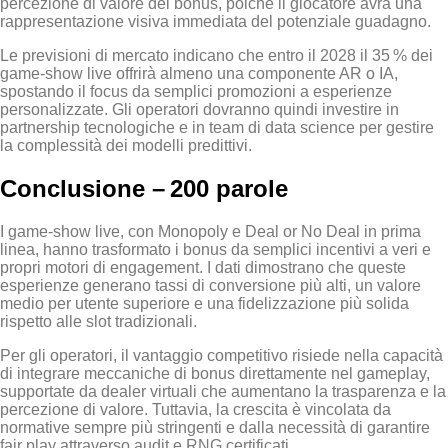
percezione di valore del bonus, poiché il giocatore avrà una
rappresentazione visiva immediata del potenziale guadagno.
Le previsioni di mercato indicano che entro il 2028 il 35 % dei
game‑show live offrirà almeno una componente AR o IA,
spostando il focus da semplici promozioni a esperienze
personalizzate. Gli operatori dovranno quindi investire in
partnership tecnologiche e in team di data science per gestire
la complessità dei modelli predittivi.
Conclusione – 200 parole
I game‑show live, con Monopoly e Deal or No Deal in prima
linea, hanno trasformato i bonus da semplici incentivi a veri e
propri motori di engagement. I dati dimostrano che queste
esperienze generano tassi di conversione più alti, un valore
medio per utente superiore e una fidelizzazione più solida
rispetto alle slot tradizionali.
Per gli operatori, il vantaggio competitivo risiede nella capacità
di integrare meccaniche di bonus direttamente nel gameplay,
supportate da dealer virtuali che aumentano la trasparenza e la
percezione di valore. Tuttavia, la crescita è vincolata da
normative sempre più stringenti e dalla necessità di garantire
fair play attraverso audit e RNG certificati.