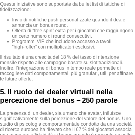
Queste iniziative sono supportate da bullet list di tattiche di
fidelizzazione:
Invio di notifiche push personalizzate quando il dealer
annuncia un bonus round.
Offerta di “free spin” extra per i giocatori che raggiungono
un certo numero di round consecutivi.
Programmi VIP che includono accesso a tavoli
“high‑roller” con moltiplicatori esclusivi.
Il risultato è una crescita del 18 % del tasso di ritenzione
mensile rispetto alle campagne basate su slot tradizionali.
Inoltre, l’integrazione di bonus in tempo reale permette di
raccogliere dati comportamentali più granulari, utili per affinare
le future offerte.
5. Il ruolo dei dealer virtuali nella
percezione del bonus – 250 parole
La presenza di un dealer, sia umano che avatar, influisce
significativamente sulla percezione del valore del bonus. Uno
studio di psicologia comportamentale condotto da una società
di ricerca europea ha rilevato che il 67 % dei giocatori associa
una maggiore affidabilità ai bonus quando è presente un volto