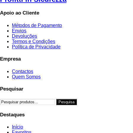
Apoio ao Cliente
Métodos de Pagamento
Envios
Devoluções
Termos e Condições
Política de Privacidade
Empresa
Contactos
Quem Somos
Pesquisar
Pesquisar
Pesquisa
por:
Destaques
Início
Favoritos