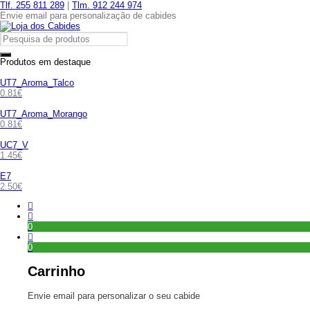
Tlf. 255 811 289
|
Tlm. 912 244 974
Envie email para personalização de cabides
Produtos em destaque
UT7_Aroma_Talco
0.81
€
UT7_Aroma_Morango
0.81
€
UC7_V
1.45
€
E7
2.50
€
0
0
Carrinho
Envie email para personalizar o seu cabide