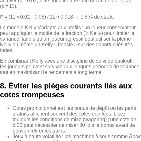
au river (p = 0,02) et le pot offre une cote décimale de 12,00
(b = 11).
f* = (11 × 0,02 – 0,98) / 11 ≈ 0,018 → 1,8 % du stack.
Le modèle Kelly s’adapte aux profils : un joueur conservateur
peut appliquer la moitié de la fraction (½ Kelly) pour limiter la
variance, tandis qu’un joueur agressif peut utiliser la pleine
Kelly ou même un Kelly « boosté » sur des opportunités très
fortes.
En combinant Kelly avec une discipline de suivi de bankroll,
les joueurs peuvent survivre aux longues périodes de variance
tout en maximisant le rendement à long terme.
8. Éviter les pièges courants liés aux
cotes trompeuses
Cotes promotionnelles : les bonus de dépôt ou les paris
gratuits affichent souvent des cotes gonflées. Lisez
toujours les conditions de mise (wagering) ; une cote de
5,00 peut nécessiter de miser 30 fois le bonus avant de
pouvoir retirer les gains.
Jeux à haute volatilité : les machines à sous comme
Book