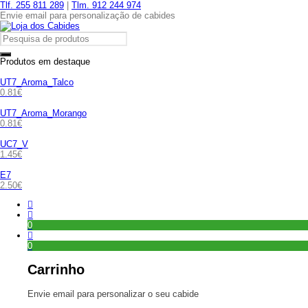
Tlf. 255 811 289
|
Tlm. 912 244 974
Envie email para personalização de cabides
Produtos em destaque
UT7_Aroma_Talco
0.81
€
UT7_Aroma_Morango
0.81
€
UC7_V
1.45
€
E7
2.50
€
0
0
Carrinho
Envie email para personalizar o seu cabide