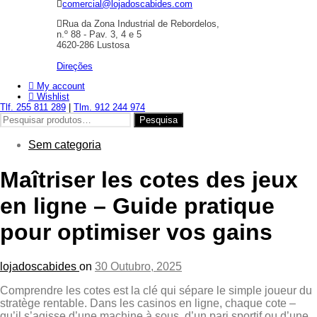
comercial@lojadoscabides.com
Rua da Zona Industrial de Rebordelos,
n.º 88 - Pav. 3, 4 e 5
4620-286 Lustosa
Direções
My account
Wishlist
Tlf. 255 811 289
|
Tlm. 912 244 974
Pesquisar
Pesquisa
por:
Sem categoria
Maîtriser les cotes des jeux
en ligne – Guide pratique
pour optimiser vos gains
lojadoscabides
on
30 Outubro, 2025
Comprendre les cotes est la clé qui sépare le simple joueur du
stratège rentable. Dans les casinos en ligne, chaque cote –
qu’il s’agisse d’une machine à sous, d’un pari sportif ou d’une