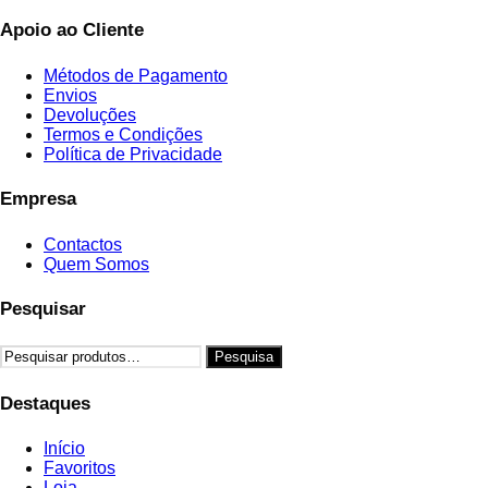
Apoio ao Cliente
Métodos de Pagamento
Envios
Devoluções
Termos e Condições
Política de Privacidade
Empresa
Contactos
Quem Somos
Pesquisar
Pesquisar
Pesquisa
por:
Destaques
Início
Favoritos
Loja