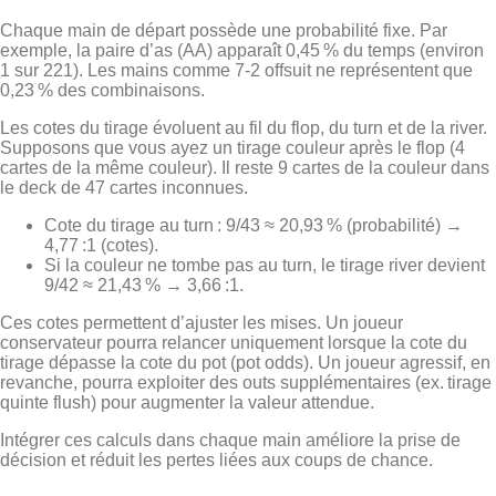
Chaque main de départ possède une probabilité fixe. Par
exemple, la paire d’as (AA) apparaît 0,45 % du temps (environ
1 sur 221). Les mains comme 7‑2 offsuit ne représentent que
0,23 % des combinaisons.
Les cotes du tirage évoluent au fil du flop, du turn et de la river.
Supposons que vous ayez un tirage couleur après le flop (4
cartes de la même couleur). Il reste 9 cartes de la couleur dans
le deck de 47 cartes inconnues.
Cote du tirage au turn : 9/43 ≈ 20,93 % (probabilité) →
4,77 :1 (cotes).
Si la couleur ne tombe pas au turn, le tirage river devient
9/42 ≈ 21,43 % → 3,66 :1.
Ces cotes permettent d’ajuster les mises. Un joueur
conservateur pourra relancer uniquement lorsque la cote du
tirage dépasse la cote du pot (pot odds). Un joueur agressif, en
revanche, pourra exploiter des outs supplémentaires (ex. tirage
quinte flush) pour augmenter la valeur attendue.
Intégrer ces calculs dans chaque main améliore la prise de
décision et réduit les pertes liées aux coups de chance.