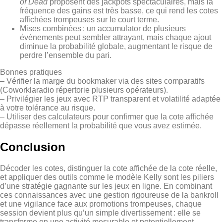
of Dead
proposent des jackpots spectaculaires, mais la
fréquence des gains est très basse, ce qui rend les cotes
affichées trompeuses sur le court terme.
Mises combinées : un accumulator de plusieurs
événements peut sembler attrayant, mais chaque ajout
diminue la probabilité globale, augmentant le risque de
perdre l’ensemble du pari.
Bonnes pratiques
– Vérifier la marge du bookmaker via des sites comparatifs
(Coworklaradio répertorie plusieurs opérateurs).
– Privilégier les jeux avec RTP transparent et volatilité adaptée
à votre tolérance au risque.
– Utiliser des calculateurs pour confirmer que la cote affichée
dépasse réellement la probabilité que vous avez estimée.
Conclusion
Décoder les cotes, distinguer la cote affichée de la cote réelle,
et appliquer des outils comme le modèle Kelly sont les piliers
d’une stratégie gagnante sur les jeux en ligne. En combinant
ces connaissances avec une gestion rigoureuse de la bankroll
et une vigilance face aux promotions trompeuses, chaque
session devient plus qu’un simple divertissement : elle se
transforme en une activité mesurable et potentiellement