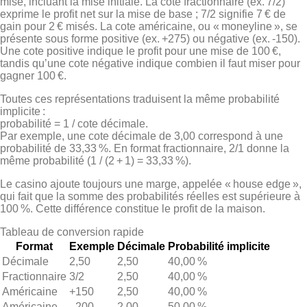
mise, incluant la mise initiale. La cote fractionnaire (ex. 7/2)
exprime le profit net sur la mise de base ; 7/2 signifie 7 € de
gain pour 2 € misés. La cote américaine, ou « moneyline », se
présente sous forme positive (ex. +275) ou négative (ex. ‑150).
Une cote positive indique le profit pour une mise de 100 €,
tandis qu’une cote négative indique combien il faut miser pour
gagner 100 €.
Toutes ces représentations traduisent la même probabilité
implicite :
probabilité = 1 / cote décimale.
Par exemple, une cote décimale de 3,00 correspond à une
probabilité de 33,33 %. En format fractionnaire, 2/1 donne la
même probabilité (1 / (2 + 1) = 33,33 %).
Le casino ajoute toujours une marge, appelée « house edge »,
qui fait que la somme des probabilités réelles est supérieure à
100 %. Cette différence constitue le profit de la maison.
Tableau de conversion rapide
Format
Exemple
Décimale
Probabilité implicite
Décimale
2,50
2,50
40,00 %
Fractionnaire
3/2
2,50
40,00 %
Américaine
+150
2,50
40,00 %
Américaine
–200
2,00
50,00 %