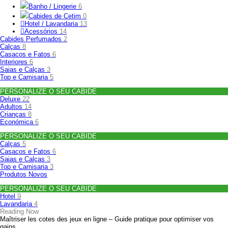
Banho / Lingerie
6
Cabides de Cetim
0
Hotel / Lavandaria
13
Acessórios
14
Cabides Perfumados
2
Calças
8
Casacos e Fatos
6
Interiores
6
Saias e Calças
3
Top e Camisaria
5
PERSONALIZE O SEU CABIDE
Deluxe
22
Adultos
14
Crianças
8
Económica
6
PERSONALIZE O SEU CABIDE
Calças
5
Casacos e Fatos
6
Saias e Calças
3
Top e Camisaria
3
Produtos Novos
PERSONALIZE O SEU CABIDE
Hotel
9
Lavandaria
4
Reading Now
Maîtriser les cotes des jeux en ligne – Guide pratique pour optimiser vos
gains