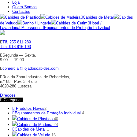
Loja
Quem Somos
Contactos
Cabides de Plástico
Cabides de Madeira
Cabides de Metal
Cabides
de Veludo
Banho / Lingerie
Cabides de Cetim
Hotel /
Lavandaria
Acessórios
Equipamentos de Proteção Individual
Tlf. 255 811 289
Tlm. 918 816 193
Segunda — Sexta,
9:00 — 19:00
comercial@lojadoscabides.com
Rua da Zona Industrial de Rebordelos,
n.º 88 - Pav. 3, 4 e 5
4620-286 Lustosa
Direções
Categorias
Produtos Novos
2
Equipamentos de Proteção Individual
4
Cabides de Plástico
40
Cabides de Madeira
28
Cabides de Metal
1
Cabides de Veludo
16