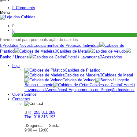
Comments
Menu
0
Envie email para personalização de cabides
Produtos Novos
Equipamentos de Proteção Individual
Cabides de
Plástico
Cabides de Madeira
Cabides de Metal
Cabides de Veludo
Banho / Lingerie
Cabides de Cetim
Hotel / Lavandaria
Acessórios
Loja
Cabides de Plástico
Cabides de Madeira
Cabides de Metal
Cabides de Veludo
Banho / Lingerie
Cabides de Cetim
Hotel /
Lavandaria
Acessórios
Equipamentos de Proteção Individual
Quem Somos
Contactos
Tlf. 255 811 289
Tlm. 918 816 193
Segunda — Sexta,
9:00 — 19:00