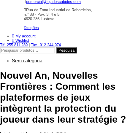
comercial@lojadoscabides.com
Rua da Zona Industrial de Rebordelos,
n.º 88 - Pav. 3, 4 e 5
4620-286 Lustosa
Direções
My account
Wishlist
Tlf. 255 811 289
|
Tlm. 912 244 974
Pesquisar
Pesquisa
por:
Sem categoria
Nouvel An, Nouvelles
Frontières : Comment les
plateformes de jeux
intègrent la protection du
joueur dans leur stratégie ?