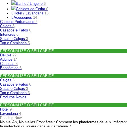
Banho / Lingerie
6
Cabides de Cetim
0
Hotel / Lavandaria
13
Acessórios
14
Cabides Perfumados
2
Calças
8
Casacos e Fatos
6
Interiores
6
Saias e Calças
3
Top e Camisaria
5
PERSONALIZE O SEU CABIDE
Deluxe
22
Adultos
14
Crianças
8
Económica
6
PERSONALIZE O SEU CABIDE
Calças
5
Casacos e Fatos
6
Saias e Calças
3
Top e Camisaria
3
Produtos Novos
PERSONALIZE O SEU CABIDE
Hotel
9
Lavandaria
4
Reading Now
Nouvel An, Nouvelles Frontières : Comment les plateformes de jeux intègrent
la protection du joueur dans leur stratégie ?