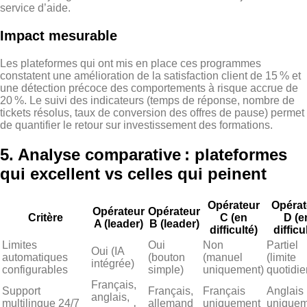
service d’aide.
Impact mesurable
Les plateformes qui ont mis en place ces programmes
constatent une amélioration de la satisfaction client de 15 % et
une détection précoce des comportements à risque accrue de
20 %. Le suivi des indicateurs (temps de réponse, nombre de
tickets résolus, taux de conversion des offres de pause) permet
de quantifier le retour sur investissement des formations.
5. Analyse comparative : plateformes
qui excellent vs celles qui peinent
Opérateur
Opérat
Opérateur
Opérateur
Critère
C (en
D (e
A (leader)
B (leader)
difficulté)
difficu
Limites
Oui
Non
Partiel
Oui (IA
automatiques
(bouton
(manuel
(limite
intégrée)
configurables
simple)
uniquement)
quotidi
Français,
Support
Français,
Français
Anglais
anglais,
multilingue 24/7
allemand
uniquement
uniquem