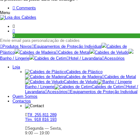
Comments
Menu
0
Envie email para personalização de cabides
Produtos Novos
Equipamentos de Proteção Individual
Cabides de
Plástico
Cabides de Madeira
Cabides de Metal
Cabides de Veludo
Banho / Lingerie
Cabides de Cetim
Hotel / Lavandaria
Acessórios
Loja
Cabides de Plástico
Cabides de Madeira
Cabides de Metal
Cabides de Veludo
Banho / Lingerie
Cabides de Cetim
Hotel /
Lavandaria
Acessórios
Equipamentos de Proteção Individual
Quem Somos
Contactos
Tlf. 255 811 289
Tlm. 918 816 193
Segunda — Sexta,
9:00 — 19:00