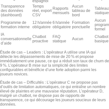
espagnol
Transparence
Temps
Aucun
Rapports
Tableau
des données
réel, export
tableau de
mensuels
statique
(dashboard)
CSV
bord
Aucun
Programme de
12 h/année
6 h/année
Formation
progra
formation interne
obligatoire
obligatoire
ponctuelle
formel
IA
Chatbot
FAQ
Chatbot
conversationnelle
Aucun
proactive
statique
basique
d’aide
Étude de cas – Leaders : L’opérateur A utilise une IA qui
détecte les dépassements de mise de 20 % et propose
immédiatement une pause, ce qui a réduit son taux de churn de
9 %. L’opérateur B mise sur la simplicité des limites
configurables et bénéficie d’une forte adoption parmi les
joueurs novices.
Étude de cas – Difficultés : L’opérateur C ne propose pas
d’outils de limitation automatiques, ce qui entraîne un nombre
élevé de plaintes et une mauvaise réputation. L’opérateur D,
malgré un chatbot, ne dispose pas de rapports de
transparence, ce qui décourage les joueurs soucieux de leurs
données.