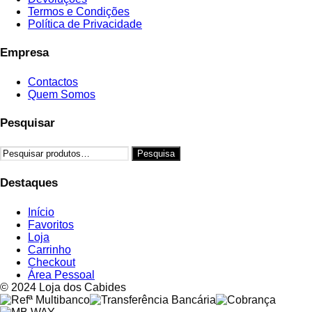
Termos e Condições
Política de Privacidade
Empresa
Contactos
Quem Somos
Pesquisar
Pesquisar
Pesquisa
por:
Destaques
Início
Favoritos
Loja
Carrinho
Checkout
Área Pessoal
© 2024 Loja dos Cabides