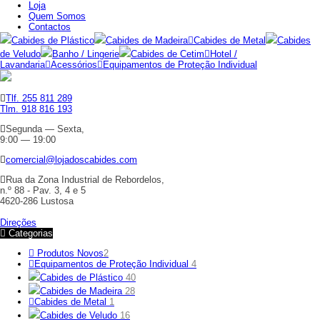
Loja
Quem Somos
Contactos
Cabides de Plástico
Cabides de Madeira
Cabides de Metal
Cabides
de Veludo
Banho / Lingerie
Cabides de Cetim
Hotel /
Lavandaria
Acessórios
Equipamentos de Proteção Individual
Tlf. 255 811 289
Tlm. 918 816 193
Segunda — Sexta,
9:00 — 19:00
comercial@lojadoscabides.com
Rua da Zona Industrial de Rebordelos,
n.º 88 - Pav. 3, 4 e 5
4620-286 Lustosa
Direções
Categorias
Produtos Novos
2
Equipamentos de Proteção Individual
4
Cabides de Plástico
40
Cabides de Madeira
28
Cabides de Metal
1
Cabides de Veludo
16