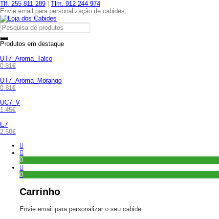
Tlf. 255 811 289
|
Tlm. 912 244 974
Envie email para personalização de cabides
Produtos em destaque
UT7_Aroma_Talco
0.81
€
UT7_Aroma_Morango
0.81
€
UC7_V
1.45
€
E7
2.50
€
0
0
Carrinho
Envie email para personalizar o seu cabide