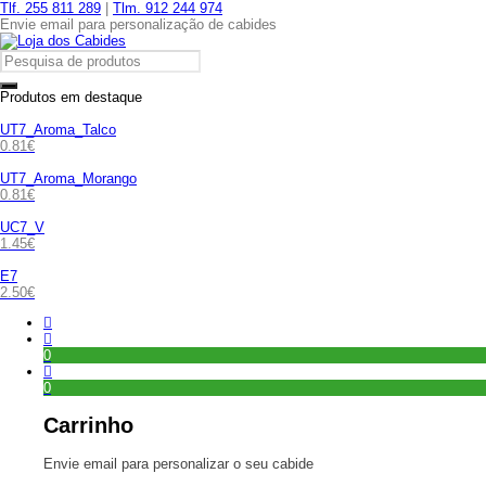
Tlf. 255 811 289
|
Tlm. 912 244 974
Envie email para personalização de cabides
Produtos em destaque
UT7_Aroma_Talco
0.81
€
UT7_Aroma_Morango
0.81
€
UC7_V
1.45
€
E7
2.50
€
0
0
Carrinho
Envie email para personalizar o seu cabide