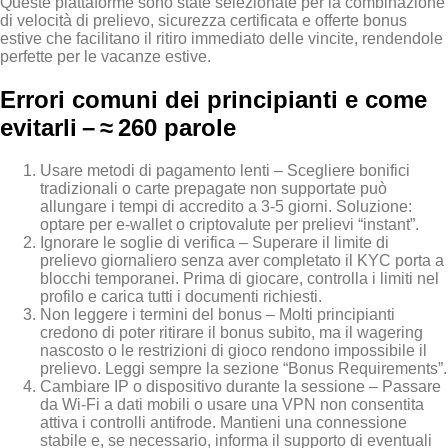
Queste piattaforme sono state selezionate per la combinazione
di velocità di prelievo, sicurezza certificata e offerte bonus
estive che facilitano il ritiro immediato delle vincite, rendendole
perfette per le vacanze estive.
Errori comuni dei principianti e come
evitarli – ≈ 260 parole
Usare metodi di pagamento lenti – Scegliere bonifici
tradizionali o carte prepagate non supportate può
allungare i tempi di accredito a 3‑5 giorni. Soluzione:
optare per e‑wallet o criptovalute per prelievi “instant”.
Ignorare le soglie di verifica – Superare il limite di
prelievo giornaliero senza aver completato il KYC porta a
blocchi temporanei. Prima di giocare, controlla i limiti nel
profilo e carica tutti i documenti richiesti.
Non leggere i termini del bonus – Molti principianti
credono di poter ritirare il bonus subito, ma il wagering
nascosto o le restrizioni di gioco rendono impossibile il
prelievo. Leggi sempre la sezione “Bonus Requirements”.
Cambiare IP o dispositivo durante la sessione – Passare
da Wi‑Fi a dati mobili o usare una VPN non consentita
attiva i controlli antifrode. Mantieni una connessione
stabile e, se necessario, informa il supporto di eventuali