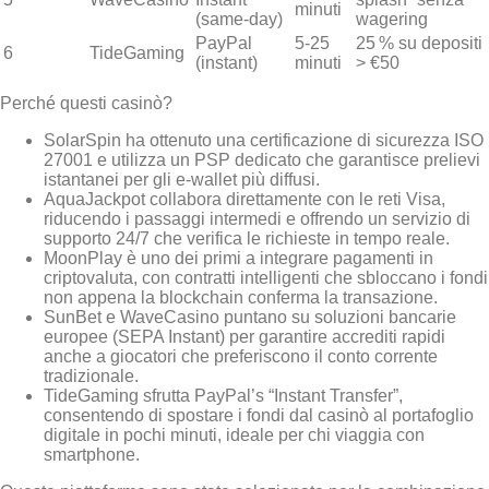
minuti
(same‑day)
wagering
PayPal
5‑25
25 % su depositi
6
TideGaming
(instant)
minuti
> €50
Perché questi casinò?
SolarSpin ha ottenuto una certificazione di sicurezza ISO
27001 e utilizza un PSP dedicato che garantisce prelievi
istantanei per gli e‑wallet più diffusi.
AquaJackpot collabora direttamente con le reti Visa,
riducendo i passaggi intermedi e offrendo un servizio di
supporto 24/7 che verifica le richieste in tempo reale.
MoonPlay è uno dei primi a integrare pagamenti in
criptovaluta, con contratti intelligenti che sbloccano i fondi
non appena la blockchain conferma la transazione.
SunBet e WaveCasino puntano su soluzioni bancarie
europee (SEPA Instant) per garantire accrediti rapidi
anche a giocatori che preferiscono il conto corrente
tradizionale.
TideGaming sfrutta PayPal’s “Instant Transfer”,
consentendo di spostare i fondi dal casinò al portafoglio
digitale in pochi minuti, ideale per chi viaggia con
smartphone.