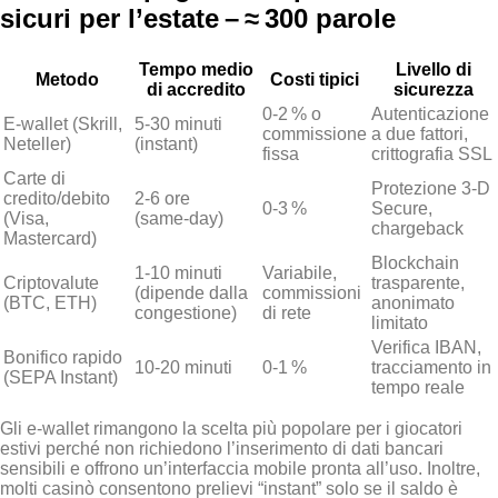
sicuri per l’estate – ≈ 300 parole
Tempo medio
Livello di
Metodo
Costi tipici
di accredito
sicurezza
0‑2 % o
Autenticazione
E‑wallet (Skrill,
5‑30 minuti
commissione
a due fattori,
Neteller)
(instant)
fissa
crittografia SSL
Carte di
Protezione 3‑D
credito/debito
2‑6 ore
0‑3 %
Secure,
(Visa,
(same‑day)
chargeback
Mastercard)
Blockchain
1‑10 minuti
Variabile,
Criptovalute
trasparente,
(dipende dalla
commissioni
(BTC, ETH)
anonimato
congestione)
di rete
limitato
Verifica IBAN,
Bonifico rapido
10‑20 minuti
0‑1 %
tracciamento in
(SEPA Instant)
tempo reale
Gli e‑wallet rimangono la scelta più popolare per i giocatori
estivi perché non richiedono l’inserimento di dati bancari
sensibili e offrono un’interfaccia mobile pronta all’uso. Inoltre,
molti casinò consentono prelievi “instant” solo se il saldo è