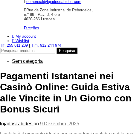
comercial@lojadoscabides.com
Rua da Zona Industrial de Rebordelos,
n.º 88 - Pav. 3, 4 e 5
4620-286 Lustosa
Direções
My account
Wishlist
Tlf. 255 811 289
|
Tlm. 912 244 974
Pesquisar
Pesquisa
por:
Sem categoria
Pagamenti Istantanei nei
Casinò Online: Guida Estiva
alle Vincite in Un Giorno con
Bonus Sicuri
lojadoscabides
on
9 Dezembro, 2025
L’estate è il momento ideale per concedersi qualche partita, ma