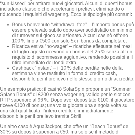
“sun‑kissed” per attirare nuovi giocatori. Alcuni di questi bonus
includono clausole che accelerano i prelievi, eliminando o
riducendo i requisiti di wagering. Ecco le tipologie più comuni:
Bonus benvenuto “withdrawal‑free” – l’importo bonus può
essere prelevato subito dopo aver soddisfatto un minimo
di turnover sul gioco selezionato. Alcuni casinò offrono
100 % fino a €500 con solo 5x il bonus da completare.
Ricarica estiva “no‑wager” – ricariche effettuate nei mesi
di luglio‑agosto ricevono un bonus del 25 % senza alcun
requisito di scommessa aggiuntivo, rendendo possibile il
ritiro immediato dei fondi extra.
Cashback “instant” – il 10 % delle perdite nette della
settimana viene restituito in forma di credito cash,
disponibile per il prelievo nello stesso giorno di accredito.
Un esempio pratico: il casinò SolarSpin propone un “Summer
Splash Bonus” di €200 senza wagering, valido per le slot con
RTP superiore al 96 %. Dopo aver depositato €100, il giocatore
riceve €100 di bonus; una volta giocata una singola volta su
una slot qualificata, l’intero credito è immediatamente
disponibile per il prelievo tramite Skrill.
Un altro caso è AquaJackpot, che offre un “Beach Bonus” del
30 % su depositi superiori a €50, ma solo se il metodo di