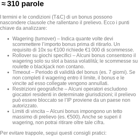
≈ 310 parole
I termini e le condizioni (T&C) di un bonus possono
nascondere clausole che rallentano il prelievo. Ecco i punti
chiave da analizzare:
Wagering (turnover) – Indica quante volte devi
scommettere l’importo bonus prima di ritirarlo. Un
requisito di 10x su €100 richiede €1 000 di scommesse.
Rollover su giochi specifici – Alcuni bonus consentono il
wagering solo su slot a bassa volatilità; le scommesse su
roulette o blackjack non contano.
Timeout – Periodo di validità del bonus (es. 7 giorni). Se
non completi il wagering entro il limite, il bonus e le
vincite ad esso collegate vengono annullati.
Restrizioni geografiche – Alcuni operatori escludono
giocatori residenti in determinate giurisdizioni; il prelievo
può essere bloccato se l’IP proviene da un paese non
autorizzato.
Limiti di vincita – Alcuni bonus impongono un tetto
massimo di prelievo (es. €500). Anche se superi il
wagering, non potrai ritirare oltre tale cifra.
Per evitare trappole, segui questi consigli pratici: