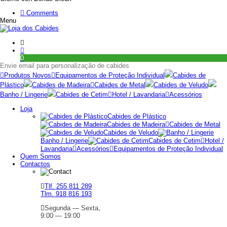
Comments
Menu
0
Envie email para personalização de cabides
Produtos Novos
Equipamentos de Proteção Individual
Cabides de
Plástico
Cabides de Madeira
Cabides de Metal
Cabides de Veludo
Banho / Lingerie
Cabides de Cetim
Hotel / Lavandaria
Acessórios
Loja
Cabides de Plástico
Cabides de Madeira
Cabides de Metal
Cabides de Veludo
Banho / Lingerie
Cabides de Cetim
Hotel /
Lavandaria
Acessórios
Equipamentos de Proteção Individual
Quem Somos
Contactos
Tlf. 255 811 289
Tlm. 918 816 193
Segunda — Sexta,
9:00 — 19:00