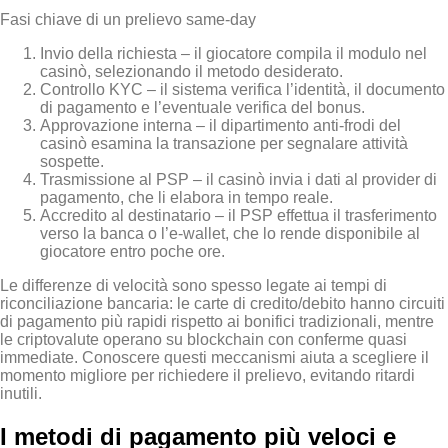
Fasi chiave di un prelievo same‑day
Invio della richiesta – il giocatore compila il modulo nel
casinò, selezionando il metodo desiderato.
Controllo KYC – il sistema verifica l’identità, il documento
di pagamento e l’eventuale verifica del bonus.
Approvazione interna – il dipartimento anti‑frodi del
casinò esamina la transazione per segnalare attività
sospette.
Trasmissione al PSP – il casinò invia i dati al provider di
pagamento, che li elabora in tempo reale.
Accredito al destinatario – il PSP effettua il trasferimento
verso la banca o l’e‑wallet, che lo rende disponibile al
giocatore entro poche ore.
Le differenze di velocità sono spesso legate ai tempi di
riconciliazione bancaria: le carte di credito/debito hanno circuiti
di pagamento più rapidi rispetto ai bonifici tradizionali, mentre
le criptovalute operano su blockchain con conferme quasi
immediate. Conoscere questi meccanismi aiuta a scegliere il
momento migliore per richiedere il prelievo, evitando ritardi
inutili.
I metodi di pagamento più veloci e