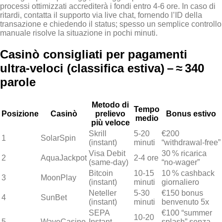
processi ottimizzati accrediterà i fondi entro 4‑6 ore. In caso di
ritardi, contatta il supporto via live chat, fornendo l’ID della
transazione e chiedendo il status; spesso un semplice controllo
manuale risolve la situazione in pochi minuti.
Casinò consigliati per pagamenti
ultra‑veloci (classifica estiva) – ≈ 340
parole
Metodo di
Tempo
Posizione
Casinò
prelievo
Bonus estivo
medio
più veloce
Skrill
5‑20
€200
1
SolarSpin
(instant)
minuti
“withdrawal‑free”
Visa Debit
30 % ricarica
2
AquaJackpot
2‑4 ore
(same‑day)
“no‑wager”
Bitcoin
10‑15
10 % cashback
3
MoonPlay
(instant)
minuti
giornaliero
Neteller
5‑30
€150 bonus
4
SunBet
(instant)
minuti
benvenuto 5x
SEPA
€100 “summer
10‑20
5
WaveCasino
Instant
splash” senza