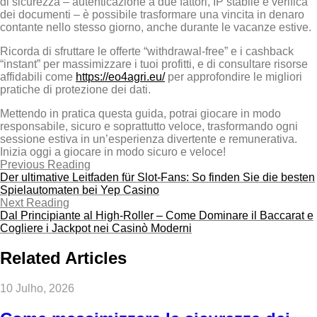
di sicurezza – autenticazione a due fattori, IP stabile e verifica
dei documenti – è possibile trasformare una vincita in denaro
contante nello stesso giorno, anche durante le vacanze estive.
Ricorda di sfruttare le offerte “withdrawal‑free” e i cashback
“instant” per massimizzare i tuoi profitti, e di consultare risorse
affidabili come
https://eo4agri.eu/
per approfondire le migliori
pratiche di protezione dei dati.
Mettendo in pratica questa guida, potrai giocare in modo
responsabile, sicuro e soprattutto veloce, trasformando ogni
sessione estiva in un’esperienza divertente e remunerativa.
Inizia oggi a giocare in modo sicuro e veloce!
Previous Reading
Der ultimative Leitfaden für Slot‑Fans: So finden Sie die besten
Spielautomaten bei Yep Casino
Next Reading
Dal Principiante al High‑Roller – Come Dominare il Baccarat e
Cogliere i Jackpot nei Casinò Moderni
Related Articles
10 Julho, 2026