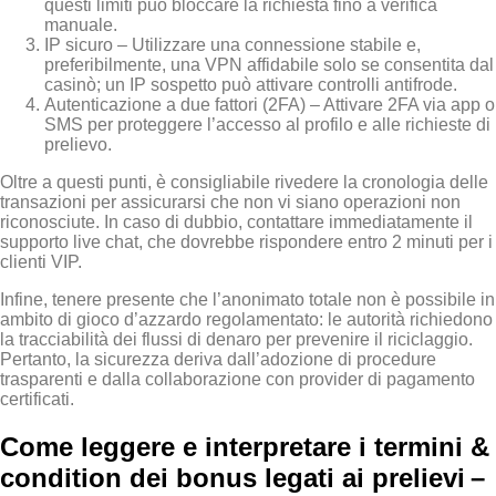
questi limiti può bloccare la richiesta fino a verifica
manuale.
IP sicuro – Utilizzare una connessione stabile e,
preferibilmente, una VPN affidabile solo se consentita dal
casinò; un IP sospetto può attivare controlli antifrode.
Autenticazione a due fattori (2FA) – Attivare 2FA via app o
SMS per proteggere l’accesso al profilo e alle richieste di
prelievo.
Oltre a questi punti, è consigliabile rivedere la cronologia delle
transazioni per assicurarsi che non vi siano operazioni non
riconosciute. In caso di dubbio, contattare immediatamente il
supporto live chat, che dovrebbe rispondere entro 2 minuti per i
clienti VIP.
Infine, tenere presente che l’anonimato totale non è possibile in
ambito di gioco d’azzardo regolamentato: le autorità richiedono
la tracciabilità dei flussi di denaro per prevenire il riciclaggio.
Pertanto, la sicurezza deriva dall’adozione di procedure
trasparenti e dalla collaborazione con provider di pagamento
certificati.
Come leggere e interpretare i termini &
condition dei bonus legati ai prelievi –