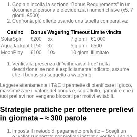
Copia e incolla la sezione “Bonus Requirements” in un
documento personale e evidenzia i numeri chiave (x5, 7
giorni, €500).
Confronta più offerte usando una tabella comparativa:
Casino
Bonus
Wagering
Timeout
Limite vincita
SolarSpin
€200
5x
7 giorni
€1 000
AquaJackpot
€150
3x
5 giorni
€500
MoonPlay
€100
10x
10 giorni
Illimitato
Verifica la presenza di “withdrawal‑free” nella
descrizione; se non è esplicitamente indicato, assume
che il bonus sia soggetto a wagering.
Leggere attentamente i T&C ti permette di pianificare il gioco,
massimizzare il valore del bonus e, soprattutto, garantire che i
tuoi prelievi non vengano bloccati per motivi evitabili.
Strategie pratiche per ottenere prelievi
in giornata – ≈ 300 parole
Imposta il metodo di pagamento preferito – Scegli un
e‑wallet supportato per prelievi instant e verifica il saldo