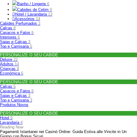
Banho / Lingerie
6
Cabides de Cetim
0
Hotel / Lavandaria
13
Acessórios
14
Cabides Perfumados
2
Calças
8
Casacos e Fatos
6
Interiores
6
Saias e Calças
3
Top e Camisaria
5
PERSONALIZE O SEU CABIDE
Deluxe
22
Adultos
14
Crianças
8
Económica
6
PERSONALIZE O SEU CABIDE
Calças
5
Casacos e Fatos
6
Saias e Calças
3
Top e Camisaria
3
Produtos Novos
PERSONALIZE O SEU CABIDE
Hotel
9
Lavandaria
4
Reading Now
Pagamenti Istantanei nei Casinò Online: Guida Estiva alle Vincite in Un
Giorno con Bonus Sicuri