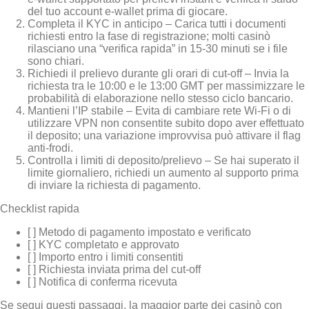
del tuo account e‑wallet prima di giocare.
Completa il KYC in anticipo – Carica tutti i documenti
richiesti entro la fase di registrazione; molti casinò
rilasciano una “verifica rapida” in 15‑30 minuti se i file
sono chiari.
Richiedi il prelievo durante gli orari di cut‑off – Invia la
richiesta tra le 10:00 e le 13:00 GMT per massimizzare le
probabilità di elaborazione nello stesso ciclo bancario.
Mantieni l’IP stabile – Evita di cambiare rete Wi‑Fi o di
utilizzare VPN non consentite subito dopo aver effettuato
il deposito; una variazione improvvisa può attivare il flag
anti‑frodi.
Controlla i limiti di deposito/prelievo – Se hai superato il
limite giornaliero, richiedi un aumento al supporto prima
di inviare la richiesta di pagamento.
Checklist rapida
[ ] Metodo di pagamento impostato e verificato
[ ] KYC completato e approvato
[ ] Importo entro i limiti consentiti
[ ] Richiesta inviata prima del cut‑off
[ ] Notifica di conferma ricevuta
Se segui questi passaggi, la maggior parte dei casinò con