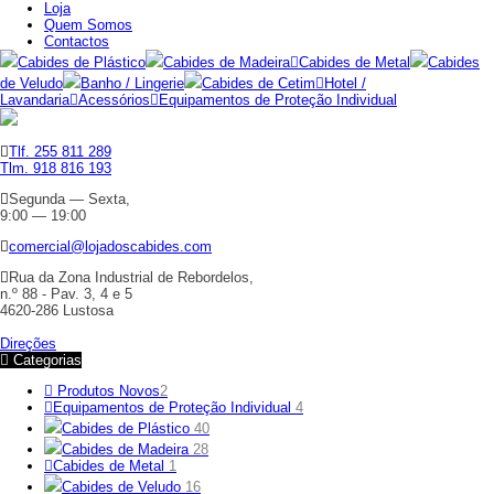
Loja
Quem Somos
Contactos
Cabides de Plástico
Cabides de Madeira
Cabides de Metal
Cabides
de Veludo
Banho / Lingerie
Cabides de Cetim
Hotel /
Lavandaria
Acessórios
Equipamentos de Proteção Individual
Tlf. 255 811 289
Tlm. 918 816 193
Segunda — Sexta,
9:00 — 19:00
comercial@lojadoscabides.com
Rua da Zona Industrial de Rebordelos,
n.º 88 - Pav. 3, 4 e 5
4620-286 Lustosa
Direções
Categorias
Produtos Novos
2
Equipamentos de Proteção Individual
4
Cabides de Plástico
40
Cabides de Madeira
28
Cabides de Metal
1
Cabides de Veludo
16