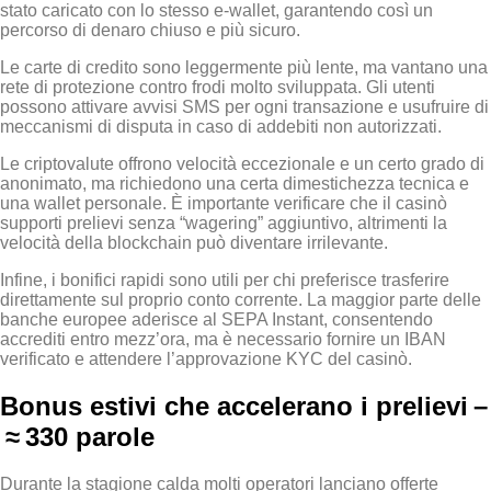
stato caricato con lo stesso e‑wallet, garantendo così un
percorso di denaro chiuso e più sicuro.
Le carte di credito sono leggermente più lente, ma vantano una
rete di protezione contro frodi molto sviluppata. Gli utenti
possono attivare avvisi SMS per ogni transazione e usufruire di
meccanismi di disputa in caso di addebiti non autorizzati.
Le criptovalute offrono velocità eccezionale e un certo grado di
anonimato, ma richiedono una certa dimestichezza tecnica e
una wallet personale. È importante verificare che il casinò
supporti prelievi senza “wagering” aggiuntivo, altrimenti la
velocità della blockchain può diventare irrilevante.
Infine, i bonifici rapidi sono utili per chi preferisce trasferire
direttamente sul proprio conto corrente. La maggior parte delle
banche europee aderisce al SEPA Instant, consentendo
accrediti entro mezz’ora, ma è necessario fornire un IBAN
verificato e attendere l’approvazione KYC del casinò.
Bonus estivi che accelerano i prelievi –
≈ 330 parole
Durante la stagione calda molti operatori lanciano offerte