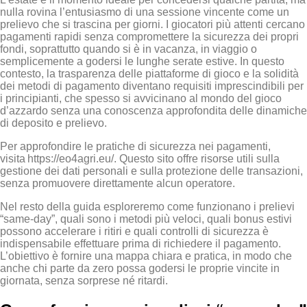
nulla rovina l’entusiasmo di una sessione vincente come un
prelievo che si trascina per giorni. I giocatori più attenti cercano
pagamenti rapidi senza compromettere la sicurezza dei propri
fondi, soprattutto quando si è in vacanza, in viaggio o
semplicemente a godersi le lunghe serate estive. In questo
contesto, la trasparenza delle piattaforme di gioco e la solidità
dei metodi di pagamento diventano requisiti imprescindibili per
i principianti, che spesso si avvicinano al mondo del gioco
d’azzardo senza una conoscenza approfondita delle dinamiche
di deposito e prelievo.
Per approfondire le pratiche di sicurezza nei pagamenti,
visita https://eo4agri.eu/. Questo sito offre risorse utili sulla
gestione dei dati personali e sulla protezione delle transazioni,
senza promuovere direttamente alcun operatore.
Nel resto della guida esploreremo come funzionano i prelievi
“same‑day”, quali sono i metodi più veloci, quali bonus estivi
possono accelerare i ritiri e quali controlli di sicurezza è
indispensabile effettuare prima di richiedere il pagamento.
L’obiettivo è fornire una mappa chiara e pratica, in modo che
anche chi parte da zero possa godersi le proprie vincite in
giornata, senza sorprese né ritardi.