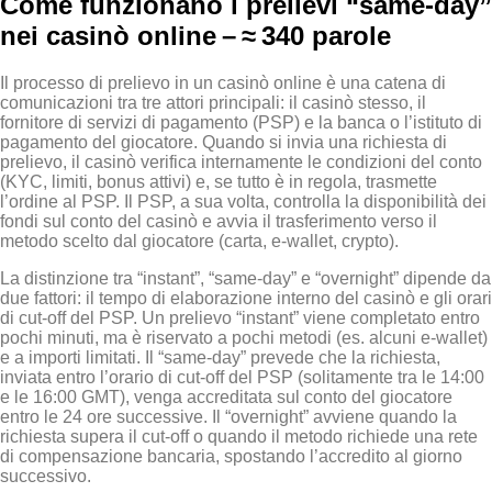
Come funzionano i prelievi “same‑day”
nei casinò online – ≈ 340 parole
Il processo di prelievo in un casinò online è una catena di
comunicazioni tra tre attori principali: il casinò stesso, il
fornitore di servizi di pagamento (PSP) e la banca o l’istituto di
pagamento del giocatore. Quando si invia una richiesta di
prelievo, il casinò verifica internamente le condizioni del conto
(KYC, limiti, bonus attivi) e, se tutto è in regola, trasmette
l’ordine al PSP. Il PSP, a sua volta, controlla la disponibilità dei
fondi sul conto del casinò e avvia il trasferimento verso il
metodo scelto dal giocatore (carta, e‑wallet, crypto).
La distinzione tra “instant”, “same‑day” e “overnight” dipende da
due fattori: il tempo di elaborazione interno del casinò e gli orari
di cut‑off del PSP. Un prelievo “instant” viene completato entro
pochi minuti, ma è riservato a pochi metodi (es. alcuni e‑wallet)
e a importi limitati. Il “same‑day” prevede che la richiesta,
inviata entro l’orario di cut‑off del PSP (solitamente tra le 14:00
e le 16:00 GMT), venga accreditata sul conto del giocatore
entro le 24 ore successive. Il “overnight” avviene quando la
richiesta supera il cut‑off o quando il metodo richiede una rete
di compensazione bancaria, spostando l’accredito al giorno
successivo.