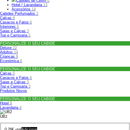
Cabides de Cetim
0
Hotel / Lavandaria
13
Acessórios
14
Cabides Perfumados
2
Calças
8
Casacos e Fatos
6
Interiores
6
Saias e Calças
3
Top e Camisaria
5
PERSONALIZE O SEU CABIDE
Deluxe
22
Adultos
14
Crianças
8
Económica
6
PERSONALIZE O SEU CABIDE
Calças
5
Casacos e Fatos
6
Saias e Calças
3
Top e Camisaria
3
Produtos Novos
PERSONALIZE O SEU CABIDE
Hotel
9
Lavandaria
4
UB2
0.28
€
Adicionar
+IVA