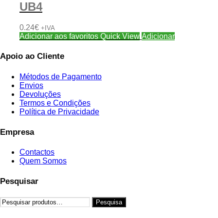
0.35€
multiple
UB4
variants.
The
0.24
€
options
+IVA
Adicionar aos favoritos
Quick View
Adicionar
may
be
chosen
Apoio ao Cliente
on
the
Métodos de Pagamento
product
Envios
page
Devoluções
Termos e Condições
Política de Privacidade
Empresa
Contactos
Quem Somos
Pesquisar
Pesquisar
Pesquisa
por: