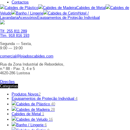
Contactos
Cabides de Plástico
Cabides de Madeira
Cabides de Metal
Cabides de
Veludo
Banho / Lingerie
Cabides de Cetim
Hotel /
Lavandaria
Acessórios
Equipamentos de Proteção Individual
Tlf. 255 811 289
Tlm. 918 816 193
Segunda — Sexta,
9:00 — 19:00
comercial@lojadoscabides.com
Rua da Zona Industrial de Rebordelos,
n.º 88 - Pav. 3, 4 e 5
4620-286 Lustosa
Direções
Categorias
Produtos Novos
2
Equipamentos de Proteção Individual
4
Cabides de Plástico
40
Cabides de Madeira
28
Cabides de Metal
1
Cabides de Veludo
16
Banho / Lingerie
6