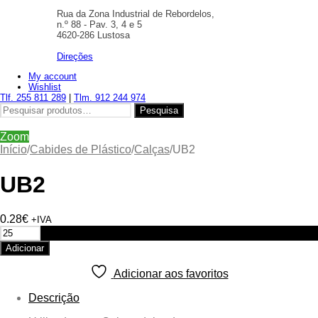
Rua da Zona Industrial de Rebordelos,
n.º 88 - Pav. 3, 4 e 5
4620-286 Lustosa
Direções
My account
Wishlist
Tlf. 255 811 289
|
Tlm. 912 244 974
Pesquisar
Pesquisa
por:
Zoom
Início
/
Cabides de Plástico
/
Calças
/
UB2
UB2
0.28
€
+IVA
Quantidade
de
Adicionar
UB2
Adicionar aos favoritos
Descrição