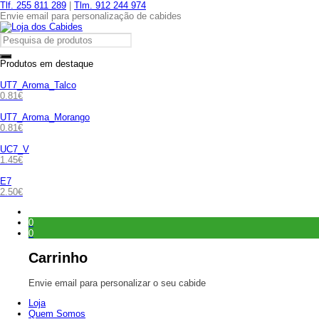
Tlf. 255 811 289
|
Tlm. 912 244 974
Envie email para personalização de cabides
Produtos em destaque
UT7_Aroma_Talco
0.81
€
UT7_Aroma_Morango
0.81
€
UC7_V
1.45
€
E7
2.50
€
0
0
Carrinho
Envie email para personalizar o seu cabide
Loja
Quem Somos