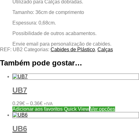
Utilizado para Calças dobradas.
Tamanho: 36cm de comprimento
Espessura: 0,68cm.
Possibilidade de outros acabamentos.
Envie email para personalização de cabides.
REF:
UB2
Categorias:
Cabides de Plástico
,
Calças
Também pode gostar…
UB7
Price
0.29
€
–
0.36
€
+IVA
range:
This
Adicionar aos favoritos
Quick View
Ver opções
0.29€
product
through
has
0.36€
multiple
UB6
variants.
The