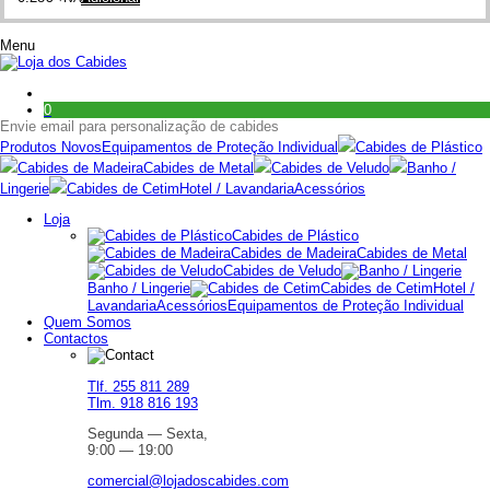
Menu
0
Envie email para personalização de cabides
Produtos Novos
Equipamentos de Proteção Individual
Cabides de Plástico
Cabides de Madeira
Cabides de Metal
Cabides de Veludo
Banho /
Lingerie
Cabides de Cetim
Hotel / Lavandaria
Acessórios
Loja
Cabides de Plástico
Cabides de Madeira
Cabides de Metal
Cabides de Veludo
Banho / Lingerie
Cabides de Cetim
Hotel /
Lavandaria
Acessórios
Equipamentos de Proteção Individual
Quem Somos
Contactos
Tlf. 255 811 289
Tlm. 918 816 193
Segunda — Sexta,
9:00 — 19:00
comercial@lojadoscabides.com