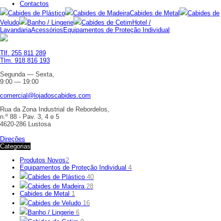
Contactos
Cabides de Plástico
Cabides de Madeira
Cabides de Metal
Cabides de
Veludo
Banho / Lingerie
Cabides de Cetim
Hotel /
Lavandaria
Acessórios
Equipamentos de Proteção Individual
Tlf. 255 811 289
Tlm. 918 816 193
Segunda — Sexta,
9:00 — 19:00
comercial@lojadoscabides.com
Rua da Zona Industrial de Rebordelos,
n.º 88 - Pav. 3, 4 e 5
4620-286 Lustosa
Direções
Categorias
Produtos Novos
2
Equipamentos de Proteção Individual
4
Cabides de Plástico
40
Cabides de Madeira
28
Cabides de Metal
1
Cabides de Veludo
16
Banho / Lingerie
6