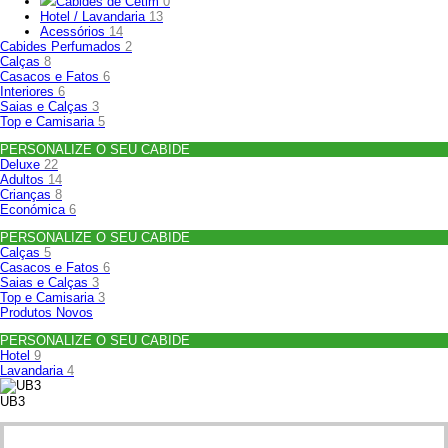
Cabides de Cetim
0
Hotel / Lavandaria
13
Acessórios
14
Cabides Perfumados
2
Calças
8
Casacos e Fatos
6
Interiores
6
Saias e Calças
3
Top e Camisaria
5
PERSONALIZE O SEU CABIDE
Deluxe
22
Adultos
14
Crianças
8
Económica
6
PERSONALIZE O SEU CABIDE
Calças
5
Casacos e Fatos
6
Saias e Calças
3
Top e Camisaria
3
Produtos Novos
PERSONALIZE O SEU CABIDE
Hotel
9
Lavandaria
4
UB3