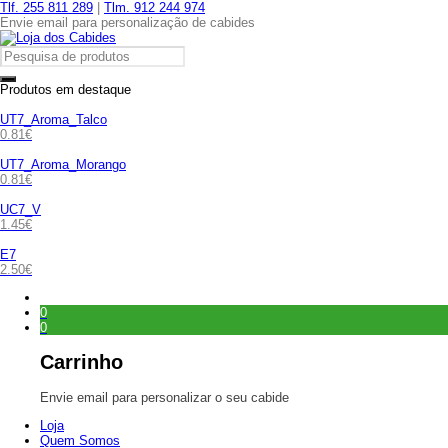
Tlf. 255 811 289
|
Tlm. 912 244 974
Envie email para personalização de cabides
Produtos em destaque
UT7_Aroma_Talco
0.81
€
UT7_Aroma_Morango
0.81
€
UC7_V
1.45
€
E7
2.50
€
0
0
Carrinho
Envie email para personalizar o seu cabide
Loja
Quem Somos