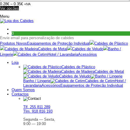
Price
0.28
€
–
0.35
€
+IVA
This
range:
Ver opções
product
0.28€
Menu
has
through
multiple
0.35€
variants.
The
0
options
Envie email para personalização de cabides
may
be
Produtos Novos
Equipamentos de Proteção Individual
Cabides de Plástico
chosen
Cabides de Madeira
Cabides de Metal
Cabides de Veludo
Banho /
on
Lingerie
Cabides de Cetim
Hotel / Lavandaria
Acessórios
the
product
Loja
page
Cabides de Plástico
Cabides de Madeira
Cabides de Metal
Cabides de Veludo
Banho / Lingerie
Cabides de Cetim
Hotel /
Lavandaria
Acessórios
Equipamentos de Proteção Individual
Quem Somos
Contactos
Tlf. 255 811 289
Tlm. 918 816 193
Segunda — Sexta,
9:00 — 19:00