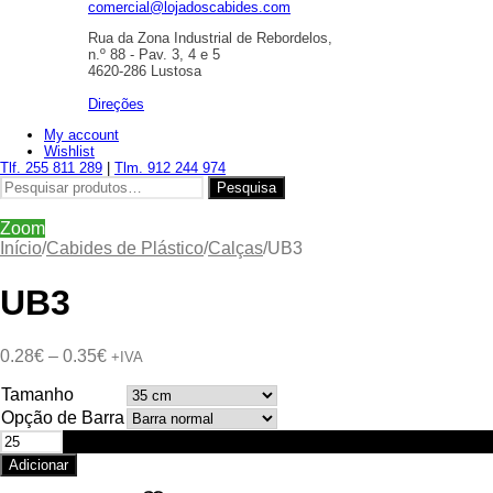
comercial@lojadoscabides.com
Rua da Zona Industrial de Rebordelos,
n.º 88 - Pav. 3, 4 e 5
4620-286 Lustosa
Direções
My account
Wishlist
Tlf. 255 811 289
|
Tlm. 912 244 974
Pesquisar
Pesquisa
por:
Zoom
Início
/
Cabides de Plástico
/
Calças
/
UB3
UB3
Price
0.28
€
–
0.35
€
+IVA
range:
Tamanho
0.28€
through
Opção de Barra
0.35€
Quantidade
de
Adicionar
UB3