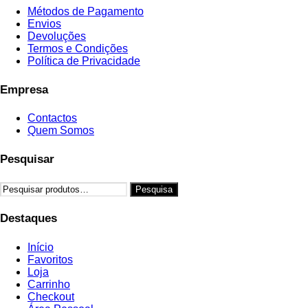
the
Métodos de Pagamento
product
Envios
page
Devoluções
Termos e Condições
Política de Privacidade
Empresa
Contactos
Quem Somos
Pesquisar
Pesquisar
Pesquisa
por:
Destaques
Início
Favoritos
Loja
Carrinho
Checkout