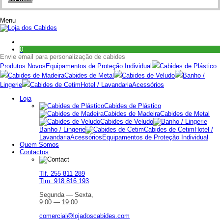
Menu
0
Envie email para personalização de cabides
Produtos Novos
Equipamentos de Proteção Individual
Cabides de Plástico
Cabides de Madeira
Cabides de Metal
Cabides de Veludo
Banho /
Lingerie
Cabides de Cetim
Hotel / Lavandaria
Acessórios
Loja
Cabides de Plástico
Cabides de Madeira
Cabides de Metal
Cabides de Veludo
Banho / Lingerie
Cabides de Cetim
Hotel /
Lavandaria
Acessórios
Equipamentos de Proteção Individual
Quem Somos
Contactos
Tlf. 255 811 289
Tlm. 918 816 193
Segunda — Sexta,
9:00 — 19:00
comercial@lojadoscabides.com