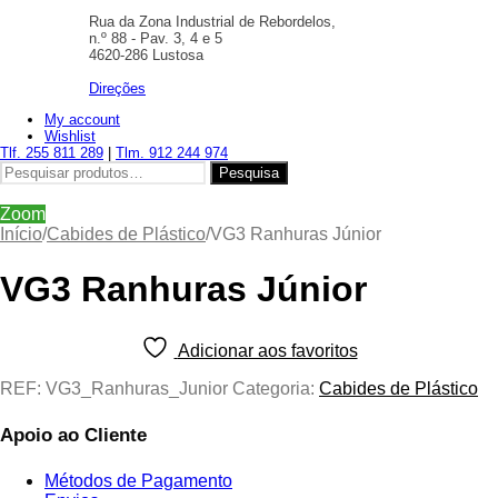
Rua da Zona Industrial de Rebordelos,
n.º 88 - Pav. 3, 4 e 5
4620-286 Lustosa
Direções
My account
Wishlist
Tlf. 255 811 289
|
Tlm. 912 244 974
Pesquisar
Pesquisa
por:
Zoom
Início
/
Cabides de Plástico
/
VG3 Ranhuras Júnior
VG3 Ranhuras Júnior
Adicionar aos favoritos
REF:
VG3_Ranhuras_Junior
Categoria:
Cabides de Plástico
Apoio ao Cliente
Métodos de Pagamento