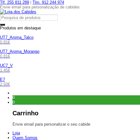
Tlf. 255 811 289
|
Tlm. 912 244 974
Envie email para personalização de cabides
Produtos em destaque
UT7_Aroma_Talco
0.81
€
UT7_Aroma_Morango
0.81
€
UC7_V
1.45
€
E7
2.50
€
0
0
Carrinho
Envie email para personalizar o seu cabide
Loja
Quem Somos