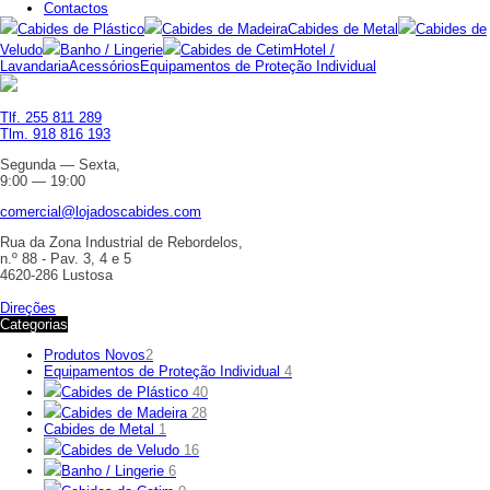
Contactos
Cabides de Plástico
Cabides de Madeira
Cabides de Metal
Cabides de
Veludo
Banho / Lingerie
Cabides de Cetim
Hotel /
Lavandaria
Acessórios
Equipamentos de Proteção Individual
Tlf. 255 811 289
Tlm. 918 816 193
Segunda — Sexta,
9:00 — 19:00
comercial@lojadoscabides.com
Rua da Zona Industrial de Rebordelos,
n.º 88 - Pav. 3, 4 e 5
4620-286 Lustosa
Direções
Categorias
Produtos Novos
2
Equipamentos de Proteção Individual
4
Cabides de Plástico
40
Cabides de Madeira
28
Cabides de Metal
1
Cabides de Veludo
16
Banho / Lingerie
6