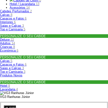
Cabides de Cetim
0
Hotel / Lavandaria
13
Acessórios
14
Cabides Perfumados
2
Calças
8
Casacos e Fatos
6
Interiores
6
Saias e Calças
3
Top e Camisaria
5
PERSONALIZE O SEU CABIDE
Deluxe
22
Adultos
14
Crianças
8
Económica
6
PERSONALIZE O SEU CABIDE
Calças
5
Casacos e Fatos
6
Saias e Calças
3
Top e Camisaria
3
Produtos Novos
PERSONALIZE O SEU CABIDE
Hotel
9
Lavandaria
4
VG3 Ranhuras Júnior
Ler mais