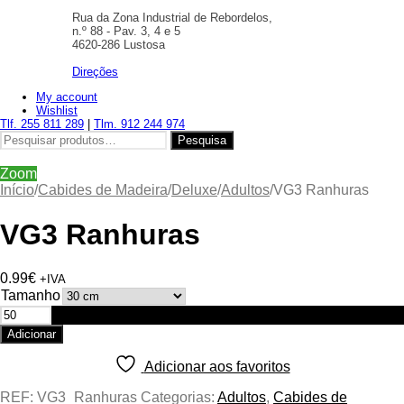
Rua da Zona Industrial de Rebordelos,
n.º 88 - Pav. 3, 4 e 5
4620-286 Lustosa
Direções
My account
Wishlist
Tlf. 255 811 289
|
Tlm. 912 244 974
Pesquisar
Pesquisa
por:
Zoom
Início
/
Cabides de Madeira
/
Deluxe
/
Adultos
/
VG3 Ranhuras
VG3 Ranhuras
0.99
€
+IVA
Tamanho
Quantidade
de
Adicionar
VG3
Ranhuras
Adicionar aos favoritos
REF:
VG3_Ranhuras
Categorias:
Adultos
,
Cabides de