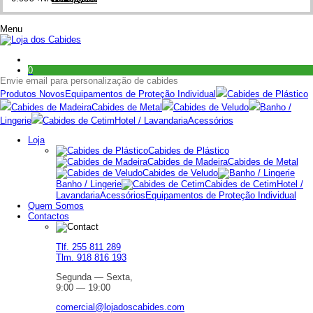
product
has
Menu
multiple
variants.
The
options
0
may
Envie email para personalização de cabides
be
chosen
Produtos Novos
Equipamentos de Proteção Individual
Cabides de Plástico
on
Cabides de Madeira
Cabides de Metal
Cabides de Veludo
Banho /
the
Lingerie
Cabides de Cetim
Hotel / Lavandaria
Acessórios
product
page
Loja
Cabides de Plástico
Cabides de Madeira
Cabides de Metal
Cabides de Veludo
Banho / Lingerie
Cabides de Cetim
Hotel /
Lavandaria
Acessórios
Equipamentos de Proteção Individual
Quem Somos
Contactos
Tlf. 255 811 289
Tlm. 918 816 193
Segunda — Sexta,
9:00 — 19:00
comercial@lojadoscabides.com