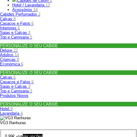
Cabides de Cetim
0
Hotel / Lavandaria
13
Acessórios
14
Cabides Perfumados
2
Calças
8
Casacos e Fatos
6
Interiores
6
Saias e Calças
3
Top e Camisaria
5
PERSONALIZE O SEU CABIDE
Deluxe
22
Adultos
14
Crianças
8
Económica
6
PERSONALIZE O SEU CABIDE
Calças
5
Casacos e Fatos
6
Saias e Calças
3
Top e Camisaria
3
Produtos Novos
PERSONALIZE O SEU CABIDE
Hotel
9
Lavandaria
4
VG3 Ranhuras
This
0.99
€
Ver opções
+IVA