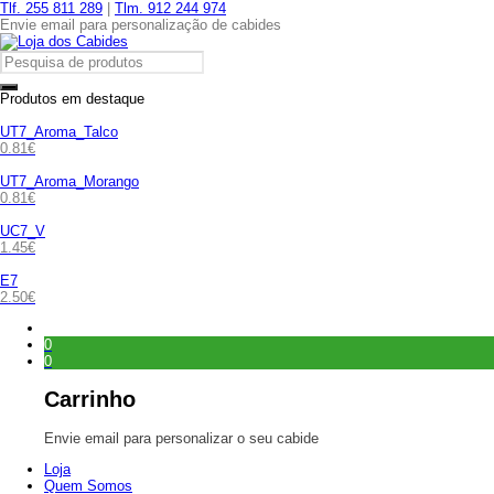
Tlf. 255 811 289
|
Tlm. 912 244 974
Envie email para personalização de cabides
Produtos em destaque
UT7_Aroma_Talco
0.81
€
UT7_Aroma_Morango
0.81
€
UC7_V
1.45
€
E7
2.50
€
0
0
Carrinho
Envie email para personalizar o seu cabide
Loja
Quem Somos