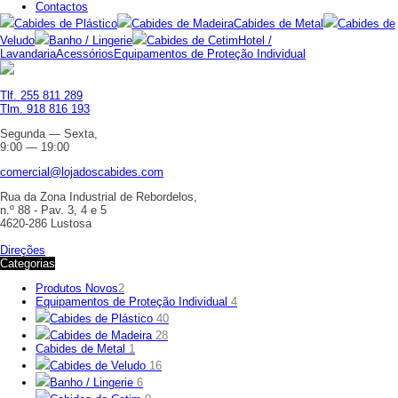
Contactos
Cabides de Plástico
Cabides de Madeira
Cabides de Metal
Cabides de
Veludo
Banho / Lingerie
Cabides de Cetim
Hotel /
Lavandaria
Acessórios
Equipamentos de Proteção Individual
Tlf. 255 811 289
Tlm. 918 816 193
Segunda — Sexta,
9:00 — 19:00
comercial@lojadoscabides.com
Rua da Zona Industrial de Rebordelos,
n.º 88 - Pav. 3, 4 e 5
4620-286 Lustosa
Direções
Categorias
Produtos Novos
2
Equipamentos de Proteção Individual
4
Cabides de Plástico
40
Cabides de Madeira
28
Cabides de Metal
1
Cabides de Veludo
16
Banho / Lingerie
6