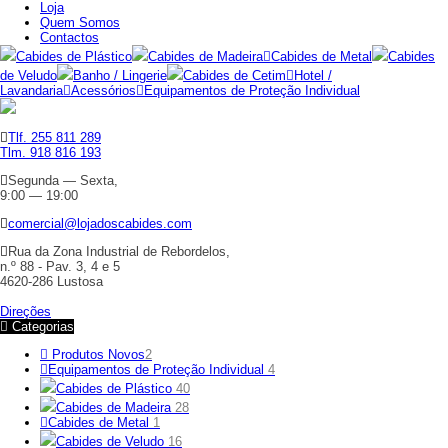
Loja
Quem Somos
Contactos
Cabides de Plástico
Cabides de Madeira
Cabides de Metal
Cabides
de Veludo
Banho / Lingerie
Cabides de Cetim
Hotel /
Lavandaria
Acessórios
Equipamentos de Proteção Individual
Tlf. 255 811 289
Tlm. 918 816 193
Segunda — Sexta,
9:00 — 19:00
comercial@lojadoscabides.com
Rua da Zona Industrial de Rebordelos,
n.º 88 - Pav. 3, 4 e 5
4620-286 Lustosa
Direções
Categorias
Produtos Novos
2
Equipamentos de Proteção Individual
4
Cabides de Plástico
40
Cabides de Madeira
28
Cabides de Metal
1
Cabides de Veludo
16