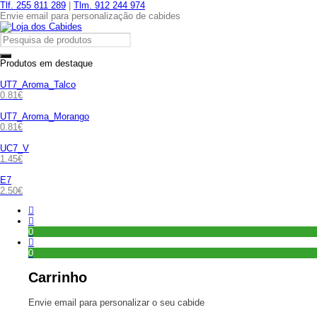
Tlf. 255 811 289
|
Tlm. 912 244 974
Envie email para personalização de cabides
Produtos em destaque
UT7_Aroma_Talco
0.81
€
UT7_Aroma_Morango
0.81
€
UC7_V
1.45
€
E7
2.50
€
0
0
Carrinho
Envie email para personalizar o seu cabide