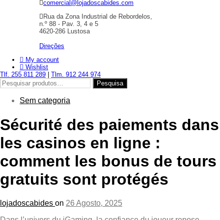
comercial@lojadoscabides.com
Rua da Zona Industrial de Rebordelos,
n.º 88 - Pav. 3, 4 e 5
4620-286 Lustosa
Direções
My account
Wishlist
Tlf. 255 811 289
|
Tlm. 912 244 974
Pesquisar
Pesquisa
por:
Sem categoria
Sécurité des paiements dans
les casinos en ligne :
comment les bonus de tours
gratuits sont protégés
lojadoscabides
on
26 Agosto, 2025
Dans l’univers du iGaming, la confiance du joueur repose