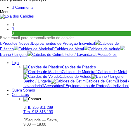
Comments
Menu
0
Envie email para personalização de cabides
Produtos Novos
Equipamentos de Proteção Individual
Cabides de
Plástico
Cabides de Madeira
Cabides de Metal
Cabides de Veludo
Banho / Lingerie
Cabides de Cetim
Hotel / Lavandaria
Acessórios
Loja
Cabides de Plástico
Cabides de Madeira
Cabides de Metal
Cabides de Veludo
Banho / Lingerie
Cabides de Cetim
Hotel /
Lavandaria
Acessórios
Equipamentos de Proteção Individual
Quem Somos
Contactos
Tlf. 255 811 289
Tlm. 918 816 193
Segunda — Sexta,
9:00 — 19:00