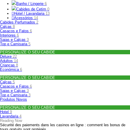
Banho / Lingerie
6
Cabides de Cetim
0
Hotel / Lavandaria
13
Acessórios
14
Cabides Perfumados
2
Calças
8
Casacos e Fatos
6
Interiores
6
Saias e Calças
3
Top e Camisaria
5
PERSONALIZE O SEU CABIDE
Deluxe
22
Adultos
14
Crianças
8
Económica
6
PERSONALIZE O SEU CABIDE
Calças
5
Casacos e Fatos
6
Saias e Calças
3
Top e Camisaria
3
Produtos Novos
PERSONALIZE O SEU CABIDE
Hotel
9
Lavandaria
4
Reading Now
Sécurité des paiements dans les casinos en ligne : comment les bonus de
tours gratuits sont protégés