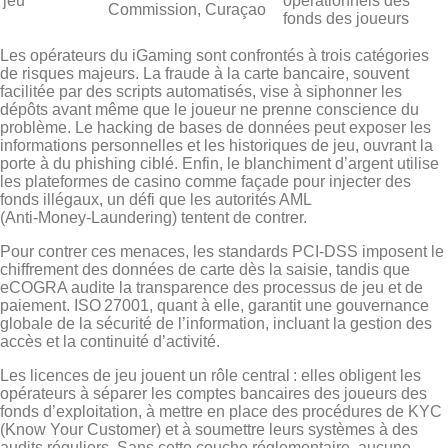
jeu
opérationnels des
Commission, Curaçao
fonds des joueurs
Les opérateurs du iGaming sont confrontés à trois catégories
de risques majeurs. La fraude à la carte bancaire, souvent
facilitée par des scripts automatisés, vise à siphonner les
dépôts avant même que le joueur ne prenne conscience du
problème. Le hacking de bases de données peut exposer les
informations personnelles et les historiques de jeu, ouvrant la
porte à du phishing ciblé. Enfin, le blanchiment d’argent utilise
les plateformes de casino comme façade pour injecter des
fonds illégaux, un défi que les autorités AML
(Anti‑Money‑Laundering) tentent de contrer.
Pour contrer ces menaces, les standards PCI‑DSS imposent le
chiffrement des données de carte dès la saisie, tandis que
eCOGRA audite la transparence des processus de jeu et de
paiement. ISO 27001, quant à elle, garantit une gouvernance
globale de la sécurité de l’information, incluant la gestion des
accès et la continuité d’activité.
Les licences de jeu jouent un rôle central : elles obligent les
opérateurs à séparer les comptes bancaires des joueurs des
fonds d’exploitation, à mettre en place des procédures de KYC
(Know Your Customer) et à soumettre leurs systèmes à des
audits réguliers. Sans cette couche réglementaire, aucune