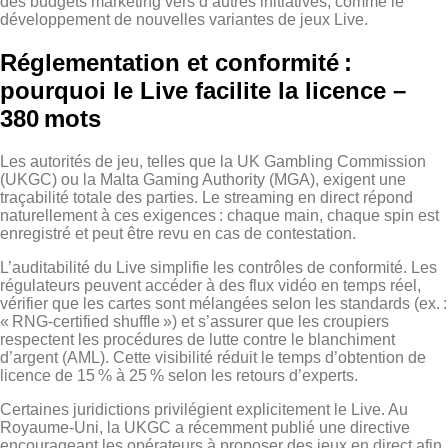
des budgets marketing vers d’autres initiatives, comme le
développement de nouvelles variantes de jeux Live.
Réglementation et conformité :
pourquoi le Live facilite la licence –
380 mots
Les autorités de jeu, telles que la UK Gambling Commission
(UKGC) ou la Malta Gaming Authority (MGA), exigent une
traçabilité totale des parties. Le streaming en direct répond
naturellement à ces exigences : chaque main, chaque spin est
enregistré et peut être revu en cas de contestation.
L’auditabilité du Live simplifie les contrôles de conformité. Les
régulateurs peuvent accéder à des flux vidéo en temps réel,
vérifier que les cartes sont mélangées selon les standards (ex. :
« RNG‑certified shuffle ») et s’assurer que les croupiers
respectent les procédures de lutte contre le blanchiment
d’argent (AML). Cette visibilité réduit le temps d’obtention de
licence de 15 % à 25 % selon les retours d’experts.
Certaines juridictions privilégient explicitement le Live. Au
Royaume‑Uni, la UKGC a récemment publié une directive
encourageant les opérateurs à proposer des jeux en direct afin