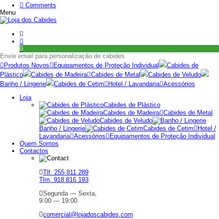
Comments
Menu
0
Envie email para personalização de cabides
Produtos Novos
Equipamentos de Proteção Individual
Cabides de
Plástico
Cabides de Madeira
Cabides de Metal
Cabides de Veludo
Banho / Lingerie
Cabides de Cetim
Hotel / Lavandaria
Acessórios
Loja
Cabides de Plástico
Cabides de Madeira
Cabides de Metal
Cabides de Veludo
Banho / Lingerie
Cabides de Cetim
Hotel /
Lavandaria
Acessórios
Equipamentos de Proteção Individual
Quem Somos
Contactos
Tlf. 255 811 289
Tlm. 918 816 193
Segunda — Sexta,
9:00 — 19:00
comercial@lojadoscabides.com