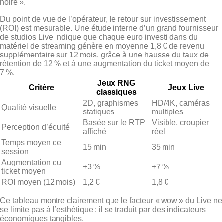
noire ».
Du point de vue de l’opérateur, le retour sur investissement
(ROI) est mesurable. Une étude interne d’un grand fournisseur
de studios Live indique que chaque euro investi dans du
matériel de streaming génère en moyenne 1,8 € de revenu
supplémentaire sur 12 mois, grâce à une hausse du taux de
rétention de 12 % et à une augmentation du ticket moyen de
7 %.
Jeux RNG
Critère
Jeux Live
classiques
2D, graphismes
HD/4K, caméras
Qualité visuelle
statiques
multiples
Basée sur le RTP
Visible, croupier
Perception d’équité
affiché
réel
Temps moyen de
15 min
35 min
session
Augmentation du
+3 %
+7 %
ticket moyen
ROI moyen (12 mois)
1,2 €
1,8 €
Ce tableau montre clairement que le facteur « wow » du Live ne
se limite pas à l’esthétique : il se traduit par des indicateurs
économiques tangibles.