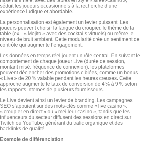
mise minimale, avec des tables en style « street‑casino »,
séduit les joueurs occasionnels à la recherche d’une
expérience ludique et abordable.
La personnalisation est également un levier puissant. Les
joueurs peuvent choisir la langue du croupier, le thème de la
table (ex. : « Mojito » avec des cocktails virtuels) ou même le
niveau de bruit ambiant. Cette modularité crée un sentiment de
contrôle qui augmente l’engagement.
Les données en temps réel jouent un rôle central. En suivant le
comportement de chaque joueur Live (durée de session,
montant misé, fréquence de connexion), les plateformes
peuvent déclencher des promotions ciblées, comme un bonus
« Live » de 20 % valable pendant les heures creuses. Cette
approche augmente le taux de conversion de 4 % à 9 % selon
les rapports internes de plusieurs fournisseurs.
Le Live devient ainsi un levier de branding. Les campagnes
SEO s’appuient sur des mots‑clés comme « live casino »,
« croupier en direct » ou « meilleur casino », tandis que les
influenceurs du secteur diffusent des sessions en direct sur
Twitch ou YouTube, générant du trafic organique et des
backlinks de qualité.
Exemple de différenciation