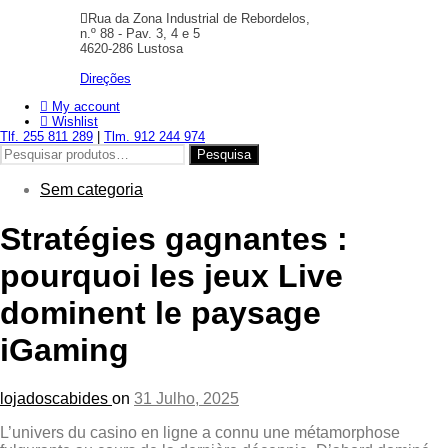
Rua da Zona Industrial de Rebordelos,
n.º 88 - Pav. 3, 4 e 5
4620-286 Lustosa
Direções
My account
Wishlist
Tlf. 255 811 289
|
Tlm. 912 244 974
Pesquisar
Pesquisa
por:
Sem categoria
Stratégies gagnantes :
pourquoi les jeux Live
dominent le paysage
iGaming
lojadoscabides
on
31 Julho, 2025
L’univers du casino en ligne a connu une métamorphose