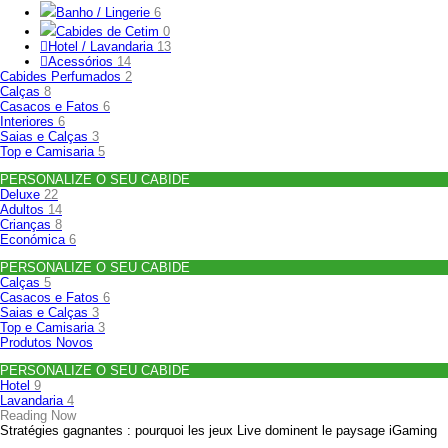
Banho / Lingerie
6
Cabides de Cetim
0
Hotel / Lavandaria
13
Acessórios
14
Cabides Perfumados
2
Calças
8
Casacos e Fatos
6
Interiores
6
Saias e Calças
3
Top e Camisaria
5
PERSONALIZE O SEU CABIDE
Deluxe
22
Adultos
14
Crianças
8
Económica
6
PERSONALIZE O SEU CABIDE
Calças
5
Casacos e Fatos
6
Saias e Calças
3
Top e Camisaria
3
Produtos Novos
PERSONALIZE O SEU CABIDE
Hotel
9
Lavandaria
4
Reading Now
Stratégies gagnantes : pourquoi les jeux Live dominent le paysage iGaming