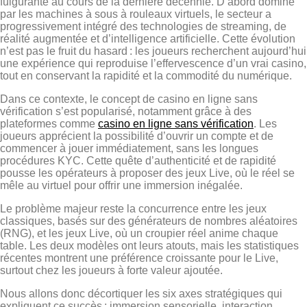
fulgurante au cours de la dernière décennie. D’abord dominé
par les machines à sous à rouleaux virtuels, le secteur a
progressivement intégré des technologies de streaming, de
réalité augmentée et d’intelligence artificielle. Cette évolution
n’est pas le fruit du hasard : les joueurs recherchent aujourd’hui
une expérience qui reproduise l’effervescence d’un vrai casino,
tout en conservant la rapidité et la commodité du numérique.
Dans ce contexte, le concept de casino en ligne sans
vérification s’est popularisé, notamment grâce à des
plateformes comme
casino en ligne sans vérification
. Les
joueurs apprécient la possibilité d’ouvrir un compte et de
commencer à jouer immédiatement, sans les longues
procédures KYC. Cette quête d’authenticité et de rapidité
pousse les opérateurs à proposer des jeux Live, où le réel se
mêle au virtuel pour offrir une immersion inégalée.
Le problème majeur reste la concurrence entre les jeux
classiques, basés sur des générateurs de nombres aléatoires
(RNG), et les jeux Live, où un croupier réel anime chaque
table. Les deux modèles ont leurs atouts, mais les statistiques
récentes montrent une préférence croissante pour le Live,
surtout chez les joueurs à forte valeur ajoutée.
Nous allons donc décortiquer les six axes stratégiques qui
expliquent ce succès : immersion sensorielle, interaction