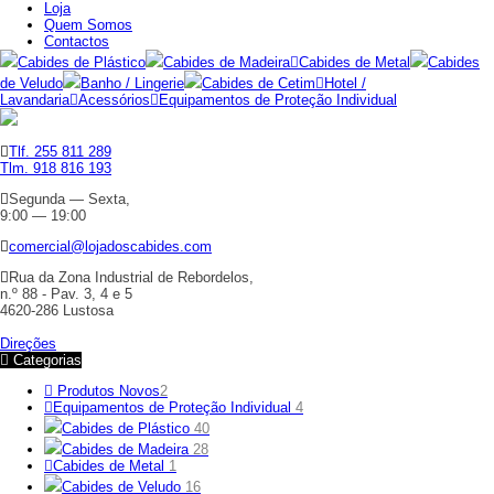
Loja
Quem Somos
Contactos
Cabides de Plástico
Cabides de Madeira
Cabides de Metal
Cabides
de Veludo
Banho / Lingerie
Cabides de Cetim
Hotel /
Lavandaria
Acessórios
Equipamentos de Proteção Individual
Tlf. 255 811 289
Tlm. 918 816 193
Segunda — Sexta,
9:00 — 19:00
comercial@lojadoscabides.com
Rua da Zona Industrial de Rebordelos,
n.º 88 - Pav. 3, 4 e 5
4620-286 Lustosa
Direções
Categorias
Produtos Novos
2
Equipamentos de Proteção Individual
4
Cabides de Plástico
40
Cabides de Madeira
28
Cabides de Metal
1
Cabides de Veludo
16