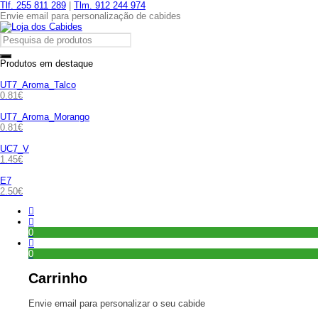
Tlf. 255 811 289
|
Tlm. 912 244 974
Envie email para personalização de cabides
Produtos em destaque
UT7_Aroma_Talco
0.81
€
UT7_Aroma_Morango
0.81
€
UC7_V
1.45
€
E7
2.50
€
0
0
Carrinho
Envie email para personalizar o seu cabide