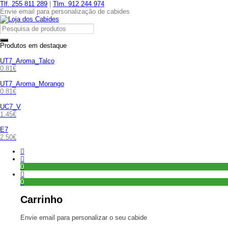
Tlf. 255 811 289
|
Tlm. 912 244 974
Envie email para personalização de cabides
Produtos em destaque
UT7_Aroma_Talco
0.81
€
UT7_Aroma_Morango
0.81
€
UC7_V
1.45
€
E7
2.50
€
0
0
Carrinho
Envie email para personalizar o seu cabide