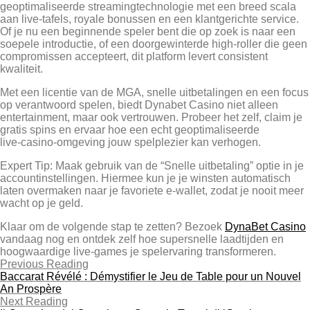
geoptimaliseerde streamingtechnologie met een breed scala
aan live‑tafels, royale bonussen en een klantgerichte service.
Of je nu een beginnende speler bent die op zoek is naar een
soepele introductie, of een doorgewinterde high‑roller die geen
compromissen accepteert, dit platform levert consistent
kwaliteit.
Met een licentie van de MGA, snelle uitbetalingen en een focus
op verantwoord spelen, biedt Dynabet Casino niet alleen
entertainment, maar ook vertrouwen. Probeer het zelf, claim je
gratis spins en ervaar hoe een echt geoptimaliseerde
live‑casino‑omgeving jouw spelplezier kan verhogen.
Expert Tip: Maak gebruik van de “Snelle uitbetaling” optie in je
accountinstellingen. Hiermee kun je je winsten automatisch
laten overmaken naar je favoriete e‑wallet, zodat je nooit meer
wacht op je geld.
Klaar om de volgende stap te zetten? Bezoek
DynaBet Casino
vandaag nog en ontdek zelf hoe supersnelle laadtijden en
hoogwaardige live‑games je spelervaring transformeren.
Previous Reading
Baccarat Révélé : Démystifier le Jeu de Table pour un Nouvel
An Prospère
Next Reading