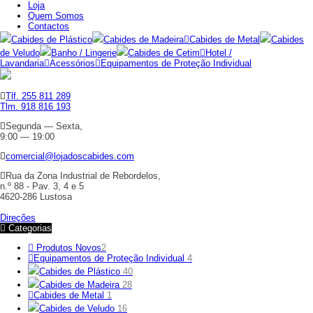
Loja
Quem Somos
Contactos
Cabides de Plástico
Cabides de Madeira
Cabides de Metal
Cabides
de Veludo
Banho / Lingerie
Cabides de Cetim
Hotel /
Lavandaria
Acessórios
Equipamentos de Proteção Individual
Tlf. 255 811 289
Tlm. 918 816 193
Segunda — Sexta,
9:00 — 19:00
comercial@lojadoscabides.com
Rua da Zona Industrial de Rebordelos,
n.º 88 - Pav. 3, 4 e 5
4620-286 Lustosa
Direções
Categorias
Produtos Novos
2
Equipamentos de Proteção Individual
4
Cabides de Plástico
40
Cabides de Madeira
28
Cabides de Metal
1
Cabides de Veludo
16