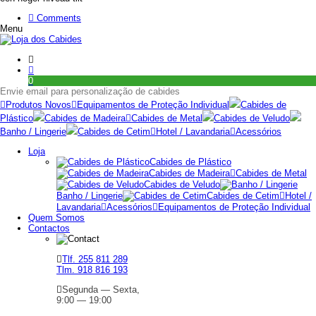
Comments
Menu
0
Envie email para personalização de cabides
Produtos Novos
Equipamentos de Proteção Individual
Cabides de
Plástico
Cabides de Madeira
Cabides de Metal
Cabides de Veludo
Banho / Lingerie
Cabides de Cetim
Hotel / Lavandaria
Acessórios
Loja
Cabides de Plástico
Cabides de Madeira
Cabides de Metal
Cabides de Veludo
Banho / Lingerie
Cabides de Cetim
Hotel /
Lavandaria
Acessórios
Equipamentos de Proteção Individual
Quem Somos
Contactos
Tlf. 255 811 289
Tlm. 918 816 193
Segunda — Sexta,
9:00 — 19:00