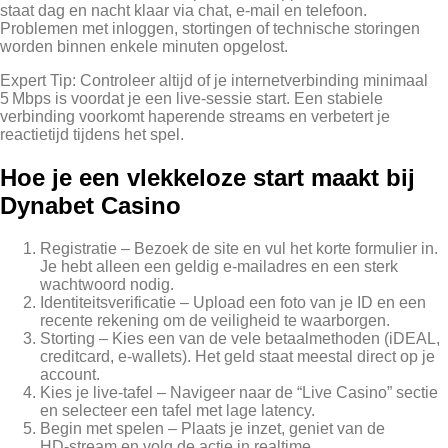
staat dag en nacht klaar via chat, e‑mail en telefoon.
Problemen met inloggen, stortingen of technische storingen
worden binnen enkele minuten opgelost.
Expert Tip: Controleer altijd of je internetverbinding minimaal
5 Mbps is voordat je een live‑sessie start. Een stabiele
verbinding voorkomt haperende streams en verbetert je
reactietijd tijdens het spel.
Hoe je een vlekkeloze start maakt bij
Dynabet Casino
Registratie – Bezoek de site en vul het korte formulier in.
Je hebt alleen een geldig e‑mailadres en een sterk
wachtwoord nodig.
Identiteitsverificatie – Upload een foto van je ID en een
recente rekening om de veiligheid te waarborgen.
Storting – Kies een van de vele betaalmethoden (iDEAL,
creditcard, e‑wallets). Het geld staat meestal direct op je
account.
Kies je live‑tafel – Navigeer naar de “Live Casino” sectie
en selecteer een tafel met lage latency.
Begin met spelen – Plaats je inzet, geniet van de
HD‑stream en volg de actie in realtime.