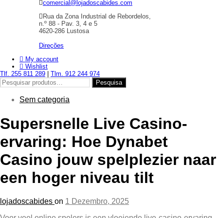
comercial@lojadoscabides.com
Rua da Zona Industrial de Rebordelos,
n.º 88 - Pav. 3, 4 e 5
4620-286 Lustosa
Direções
My account
Wishlist
Tlf. 255 811 289
|
Tlm. 912 244 974
Pesquisar
Pesquisa
por:
Sem categoria
Supersnelle Live Casino-
ervaring: Hoe Dynabet
Casino jouw spelplezier naar
een hoger niveau tilt
lojadoscabides
on
1 Dezembro, 2025
Voor veel online spelers is een vloeiende live‑casino‑ervaring