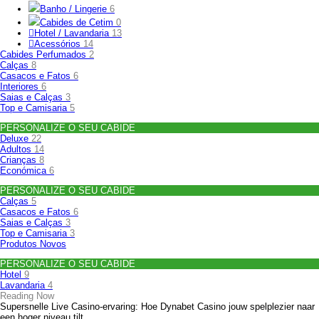
Banho / Lingerie
6
Cabides de Cetim
0
Hotel / Lavandaria
13
Acessórios
14
Cabides Perfumados
2
Calças
8
Casacos e Fatos
6
Interiores
6
Saias e Calças
3
Top e Camisaria
5
PERSONALIZE O SEU CABIDE
Deluxe
22
Adultos
14
Crianças
8
Económica
6
PERSONALIZE O SEU CABIDE
Calças
5
Casacos e Fatos
6
Saias e Calças
3
Top e Camisaria
3
Produtos Novos
PERSONALIZE O SEU CABIDE
Hotel
9
Lavandaria
4
Reading Now
Supersnelle Live Casino-ervaring: Hoe Dynabet Casino jouw spelplezier naar
een hoger niveau tilt