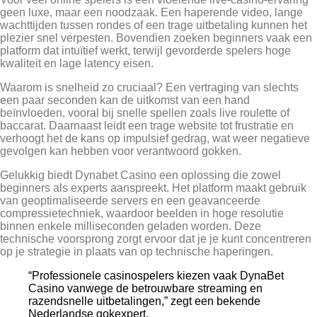
geen luxe, maar een noodzaak. Een haperende video, lange
wachttijden tussen rondes of een trage uitbetaling kunnen het
plezier snel verpesten. Bovendien zoeken beginners vaak een
platform dat intuïtief werkt, terwijl gevorderde spelers hoge
kwaliteit en lage latency eisen.
Waarom is snelheid zo cruciaal? Een vertraging van slechts
een paar seconden kan de uitkomst van een hand
beïnvloeden, vooral bij snelle spellen zoals live roulette of
baccarat. Daarnaast leidt een trage website tot frustratie en
verhoogt het de kans op impulsief gedrag, wat weer negatieve
gevolgen kan hebben voor verantwoord gokken.
Gelukkig biedt Dynabet Casino een oplossing die zowel
beginners als experts aanspreekt. Het platform maakt gebruik
van geoptimaliseerde servers en een geavanceerde
compressietechniek, waardoor beelden in hoge resolutie
binnen enkele milliseconden geladen worden. Deze
technische voorsprong zorgt ervoor dat je je kunt concentreren
op je strategie in plaats van op technische haperingen.
“Professionele casinospelers kiezen vaak DynaBet
Casino vanwege de betrouwbare streaming en
razendsnelle uitbetalingen,” zegt een bekende
Nederlandse gokexpert.